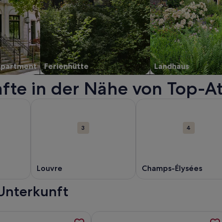
Apartment
Ferienhütte
Landhaus
nfte in der Nähe von Top-A
 in einem neuen Fenster geöffnet.
n zu Eiffelturm. Wird in einem neuen Fenster geöffnet.
Weitere Informationen zu Louvre. Wird in einem neue
Weitere Informationen 
3
4
Louvre
Champs-Élysées
 Unterkunft
erden in einem neuen Tab geöffnet
rmationen zu Exquisite Penthouse Apt in der Mitte von Latin 
Weitere Informationen zu My Maison 