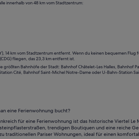
 alle innerhalb von 48 km vom Stadtzentrum:
RY), 14 km vom Stadtzentrum entfernt. Wenn du keinen bequemen Flug fü
CDG) fliegen, das 23,3 km entfernt ist.
e größten Bahnhöfe der Stadt: Bahnhof Châtelet-Les Halles, Bahnhof Par
Station Cité, Bahnhof Saint-Michel Notre-Dame oder U-Bahn-Station Sai
man eine Ferienwohnung bucht?
Frankreich für eine Ferienwohnung ist das historische Viertel L
steinpflasterstraßen, trendigen Boutiquen und eine reiche Ges
zu traditionellen Pariser Wohnungen, ideal für einen komforta