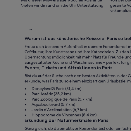
Mit unserer Mit-Vertrauen-Buchen-Garantie
Von der Buc
Quelques petites critiques : Les bruits de la
bieten wir dir rund um die Uhr Unterstützung
gesamte Vo
rue en raison de l'emplacement ; les
unkomplizie
charnières et les cliquets de porte ont besoin
d'être graissés et le matelas du canapé-lit a
*vraiment* besoin d'être remplacé.Peu
important pour nous, mais peut-être
important pour d'autres : l'ascenseur s'arrête à
l'entresol, donc pas accessible aux personnes
Warum ist das künstlerische Reiseziel Paris so be
handicapées.Mais dans l'ensemble, je le
recommande vivement.
Freue dich bei einem Aufenthalt in deinem Feriendomizil i
Cafékultur, ihre Kunstszene und ihre Kathedralen. Zu den
Übernachtungsmöglichkeit mit mehr Platz für Freunde und F
ausgestatteter Küche und Waschmaschine – perfekt für 
Events, Tickets und Attraktionen in Paris
Bist du auf der Suche nach den besten Aktivitäten in der 
erkunde, was Paris zu so einem einzigartigen Urlaubsziel m
Disneyland® Paris (31,4 km)
Parc Astérix (35,2 km)
Parc Zoologique de Paris (5,7 km)
Aquaboulevard (5,7 km)
Jardin d'Acclimatation (6,7 km)
Hippodrome de Vincennes (8,4 km)
Erkundung der Naturmerkmale in Paris
Ganz gleich, ob du ein aktiver Reisender bist oder einfach 