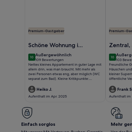
Premium-Gastgeber
Premium-Ga
Foto von Modernes Apartment in der Nähe der C
Foto von Kle
Schöne Wohnung in
Zentral,
guter Lage
Gemütli
außergewöhnlich
außerg
Außergewöhnlich
Außerg
10
10
10 von 10
10 von 10
109 Bewertungen
103 Bewe
(109
(103
Nettes kleines Appartement in guter Lage mit
Freundliche G
bewertungen)
bewert
allem drin, was man braucht. Mit mehr als
Häuschen und s
zwei Personen etwas eng, aber möglich (WC
kleiner Super
separat zum Bad). Kleine Kritikpunkte:
öffentliche Ve
Straßengeräusche aufgrund der Lage;
Ecke. Und wer 
Türscharniere und -klinken müssten mal
der gleichen S
Heiko J.
Frank S
geschmiert werden und die Matratze im
gewohnt hat?
Aufenthalt im Apr. 2025
Aufenthalt im
Schlafsofa muss *dringend* ersetzt
werden.Für uns egal, aber ggf. wichtig:
Aufzug endet auf halber Treppe, daher nicht
barrierefrei.Insgesamt aber sehr zu
empfehlen.Joli petit appartement bien situé,
équipé de tout ce dont on a besoin. Un peu
Einfach sorglos
Mehr ge
étroit avec plus de deux personnes, mais
possible (WC séparé de la salle de bain).