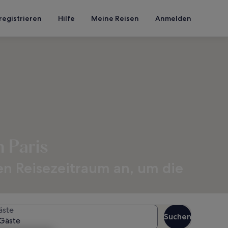
registrieren
Hilfe
Meine Reisen
Anmelden
 Paris
en Reisezeitraum an, um die
äste
Suchen
Gäste