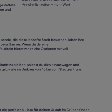
Mehr Platz, mehr Privatsphäre, mehr
Annehmlichkeiten – mehr Wert
gestattete
ten und
eisende, die diese lebhafte Stadt besuchen, loben ihre
Opéra Garnier. Wenn du dir eine
-direkt bietet zahlreiche Optionen mit voll
kunft zu bleiben, solltest du dich hinauswagen und
n gilt, – alle im Umkreis von 48 km vom Stadtzentrum:
her die perfekte Kulisse für deinen Urlaub im Grünen finden.