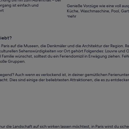
hung bis hin zum Aufenthalt – der
rgang ist einfach und
Genieße Vorzüge wie eine voll aus
rt
Küche, Waschmaschine, Pool, Gar
mehr
liebt?
n Paris auf die Museen, die Denkmäler und die Architektur der Region. R
 kulturellen Sehenswürdigkeiten vor Ort gehört Folgendes: Louvre und 
amilie wünschst, solltest du ein Feriendomizil in Erwägung ziehen. FeWo
große Gruppen.
Gegend? Auch wenn es verlockend ist, in deiner gemütlichen Ferienunter
acht. Dies sind einige der beliebtesten Attraktionen, die es zu entdecke
nur die Landschaft auf sich wirken lassen möchtest, in Paris wirst du sic