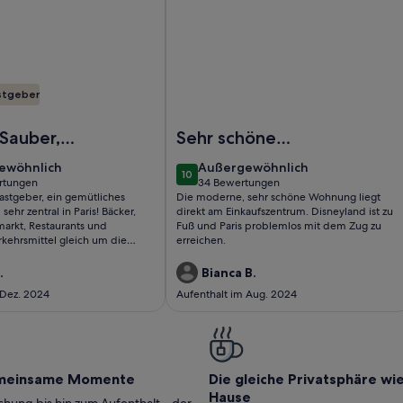
stgeber
hamps Elysées und des Kongresszentrums
ines Haus auf der Rückseite des Hofes. Bäume. Komplett reno
Foto von Wohnung 6pax Square Elyse
 Sauber,
Sehr schöne
ch
Wohnung für
ewöhnlich
außergewöhnlich
ewöhnlich
Außergewöhnlich
10
Shopping ,
10 von 10
rtungen
34 Bewertungen
(34
astgeber, ein gemütliches
Die moderne, sehr schöne Wohnung liegt
Sightseeing und
ungen)
bewertungen)
ehr zentral in Paris! Bäcker,
direkt am Einkaufszentrum. Disneyland ist zu
Disney
markt, Restaurants und
Fuß und Paris problemlos mit dem Zug zu
rkehrsmittel gleich um die
erreichen.
kann schon sagen, dass er in
traße wie Yves Saint Laurent
.
Bianca B.
 Dez. 2024
Aufenthalt im Aug. 2024
meinsame Momente
Die gleiche Privatsphäre wi
Hause