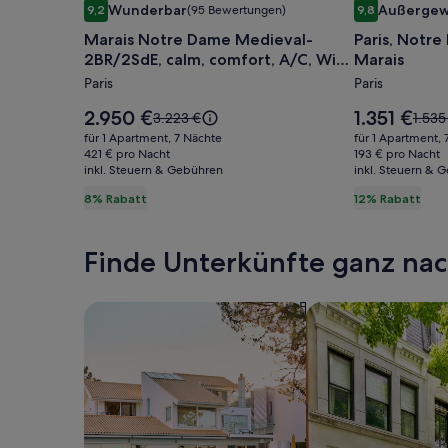
Wunderbar
Außergew
9,2
(95 Bewertungen)
9,8
für
für
9,2 von 10, Wunderbar, (95 Bewertungen)
9,8 von 10, A
Marais Notre Dame Medieval-
Paris, Notr
Marais
Paris,
2BR/2SdE, calm, comfort, A/C, WiFi,
Marais
Notre
Notre
ideal
Paris
Paris
Dame
Dame
Medieval-
de
Der
Der
2.950 €
1.351 €
Der
Der
3.223 €
1.535
2BR/2SdE,
Preis
Nazareth,
Preis
alte
alte
für 1 Apartment, 7 Nächte
für 1 Apartment, 
beträgt
beträgt
Preis
Preis
calm,
421 € pro Nacht
Le
193 € pro Nacht
2.950 €.
1.351 €.
inkl. Steuern & Gebühren
war
inkl. Steuern & 
war
comfort,
Marais
3.223 €,
1.535
8% Rabatt
12% Rabatt
A/C,
siehe
siehe
WiFi,
weitere
weite
Informationen
Infor
ideal
Finde Unterkünfte ganz n
zum
zum
Standardpreis.
Stand
Suche nach Ferienhäusern
Suche nach Ferien