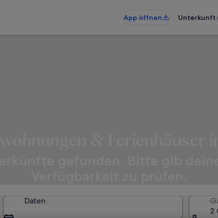
App öffnen
Unterkunft 
nwohnungen & Ferienhäuser in
erkünfte gefunden. Bitte gib dein
Verfügbarkeit zu prüfen.
Daten
G
2 