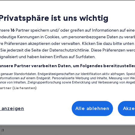
Kalender
 Privatsphäre ist uns wichtig
Derzeit
August 2026
werden
nsere
16
Partner speichern und/ oder greifen auf Informationen auf ein
die
eindeutige Kennungen in Cookies, um personenbezogene Daten zu verarb
Monate
Montag
Dienstag
Mittwoch
Donnerstag
Freitag
Samstag
Sonntag
Montag
Die
Mo
Di
Mi
Do
Fr
Sa
So
Mo
Di
e Präferenzen akzeptieren oder verwalten. Klicken Sie dazu bitte unten
August
ie jederzeit die Seite der Datenschutzrichtlinie. Diese Präferenzen we
2026
ignalisiert und haben keinen Einfluss auf Surfdaten.
und
1
1
2
2
ine-et-Marne Département
Paris
September
unsere Partner verarbeiten Daten, um Folgendes bereitzustelle
2026
enauer Standortdaten. Endgeräteeigenschaften zur Identifikation aktiv abfragen. Spei
3
4
5
6
7
8
7
8
9
9
nft: Zur Auswahl stehen dir 81 Ferienhäuser, 1824 Apartments und eine R
angezeigt.
Informationen auf einem Endgerät. Personalisierte Werbung und Inhalte, Messung von We
ilie oder deiner Fellnase eine Ausstattung, die keine Wünsche offenläss
ance von Inhalten, Zielgruppenforschung sowie Entwicklung und Verbesserung von Ange
fällt und allen Bedürfnissen gerecht wird – dir steht ein vielfältiges Ang
Partner (Lieferanten)
10
11
12
13
14
15
14
15
1
16
17
18
19
20
21
22
21
22
2
23
 anzeigen
Alle ablehnen
Akze
henrabatten – Paris (und Umgebun
24
25
26
27
28
29
28
29
3
30
31
ort, A/C, WiFi, ideal
rie
 Dame de Nazareth, Le Marais
Bildergalerie
[213 m2] Prestige Eiffel Signature