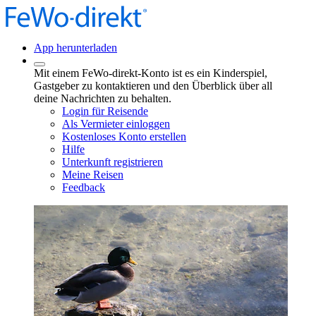
App herunterladen
Mit einem FeWo-direkt-Konto ist es ein Kinderspiel,
Gastgeber zu kontaktieren und den Überblick über all
deine Nachrichten zu behalten.
Login für Reisende
Als Vermieter einloggen
Kostenloses Konto erstellen
Hilfe
Unterkunft registrieren
Meine Reisen
Feedback