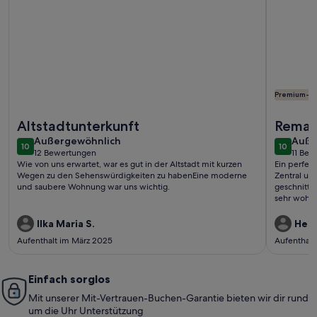
Premium-G
Weitere Infos zu Casa Pimpinela - AL 104/2014 - Life & Actio
Weitere I
Altstadtunterkunft
Remar
außergewöhnlich
auße
Außergewöhnlich
Locati
Auße
10
10
10 von 10
10 von 1
12 Bewertungen
11 Be
(12
(11
Wie von uns erwartet, war es gut in der Altstadt mit kurzen
Ein perfek
bewertungen)
bewe
Wegen zu den Sehenswürdigkeiten zu habenEine moderne
Zentral und
und saubere Wohnung war uns wichtig.
geschnitte
sehr wohl g
mich persö
tolle Tips
Ilka Maria S.
Heik
Aufenthalt
Aufenthalt im März 2025
Aufenthalt
Dank dafür
Einfach sorglos
Mit unserer Mit-Vertrauen-Buchen-Garantie bieten wir dir rund
um die Uhr Unterstützung