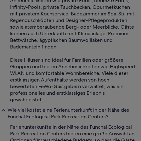
Annehmlichkeiten wie private Pools, beheizte Pools,
Infinity-Pools, private Tauchbecken, Gourmetküchen
mit privatem Kochservice, Badezimmer im Spa-Stil mit
Regenduschköpfen und Designer-Pflegeprodukten
sowie atemberaubende Berg- oder Meerblicke. Gäste
können auch Unterkünfte mit Klimaanlage, Premium-
Bettwäsche, ägyptischen Baumwolllaken und
Bademänteln finden.
Diese Häuser sind ideal für Familien oder größere
Gruppen und bieten Annehmlichkeiten wie Highspeed-
WLAN und komfortable Wohnbereiche. Viele dieser
erstklassigen Aufenthalte werden von hoch
bewerteten FeWo-Gastgebern verwaltet, was ein
professionelles und erstklassiges Erlebnis
gewährleistet.
Wie viel kostet eine Ferienunterkunft in der Nähe des
Funchal Ecological Park Recreation Centers?
Ferienunterkünfte in der Nähe des Funchal Ecological
Park Recreation Centers bieten eine große Auswahl an
Optionen für verschiedene Budgets, so dass die Gäste