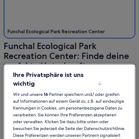
Funchal Ecological Park Recreation Center
Funchal Ecological Park
Recreation Center: Finde deine
perfekte Unterkunft
Ihre Privatsphäre ist uns
Weitere Infos zu Luxury Villa With Private Heated Pool, Ga
Weitere In
wichtig
Wir und unsere
16
Partner speichern und/ oder greifen
auf Informationen auf einem Gerät zu, z.B. auf eindeutige
Kennungen in Cookies, um personenbezogene Daten zu
verarbeiten. Sie können Ihre Präferenzen akzeptieren
oder verwalten. Klicken Sie dazu bitte unten oder
besuchen Sie jederzeit die Seite der Datenschutzrichtlinie.
Diese Präferenzen werden unseren Partnern signalisiert