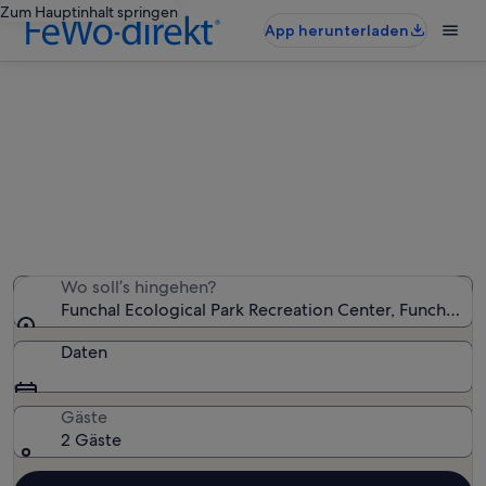
Zum Hauptinhalt springen
App herunterladen
Ferienunterkünfte nahe Funchal
Ecological Park Recreation Center
Wir haben 2.839 Ferienunterkünfte gefunden. Bitte gib
deinen Reisezeitraum an, um die Verfügbarkeit zu
prüfen.
Wo soll’s hingehen?
Funchal Ecological Park Recreation Center, Funchal, M
Daten
Gäste
2 Gäste