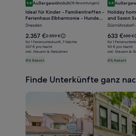
Außergewöhnlich
Außergew
9,8
(18 Bewertungen)
9,8
für
für
9,8 von 10, Außergewöhnlich, (18 Bewertungen)
9,8 von 10, A
Ideal für Kinder - Familientreffen -
Holiday ho
Ideal
Holiday
Ferienhaus Elbharmonie - Hunde
and Saxon S
für
home
willkommen
Dresden
Dürrröhrsdorf-
Kinder
between
-
Dresden
Der
Der
2.357 €
633 €
Der
Der
2.559 €
688 €
Familientreffen
Preis
and
Preis
alte
alte
für 1 Ferienunterkunft, 7 Nächte
für 1 Ferienunter
beträgt
beträgt
Preis
Preis
-
337 € pro Nacht
Saxon
90 € pro Nacht
2.357 €.
633 €.
inkl. Steuern & Gebühren
war
inkl. Steuern & 
war
Ferienhaus
Switzerla
2.559 €,
688 €,
8% Rabatt
8% Rabatt
Elbharmonie
siehe
siehe
-
weitere
weiter
Informationen
Inform
Hunde
Finde Unterkünfte ganz n
zum
zum
willkommen
Standardpreis.
Standa
Suche nach Ferienhäusern
Suche nach Ferien