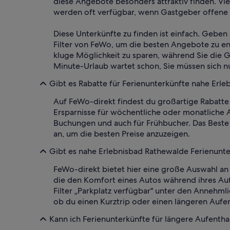
diese Angebote besonders attraktiv finden. Vi
werden oft verfügbar, wenn Gastgeber offene T
Diese Unterkünfte zu finden ist einfach. Geben 
Filter von FeWo, um die besten Angebote zu en
kluge Möglichkeit zu sparen, während Sie die 
Minute-Urlaub wartet schon, Sie müssen sich nu
Gibt es Rabatte für Ferienunterkünfte nahe Erl
Auf FeWo-direkt findest du großartige Rabatte 
Ersparnisse für wöchentliche oder monatliche 
Buchungen und auch für Frühbucher. Das Beste d
an, um die besten Preise anzuzeigen.
Gibt es nahe Erlebnisbad Rathewalde Ferienunte
FeWo-direkt bietet hier eine große Auswahl an
die den Komfort eines Autos während ihres Auf
Filter „Parkplatz verfügbar" unter den Annehml
ob du einen Kurztrip oder einen längeren Aufen
Kann ich Ferienunterkünfte für längere Aufenth