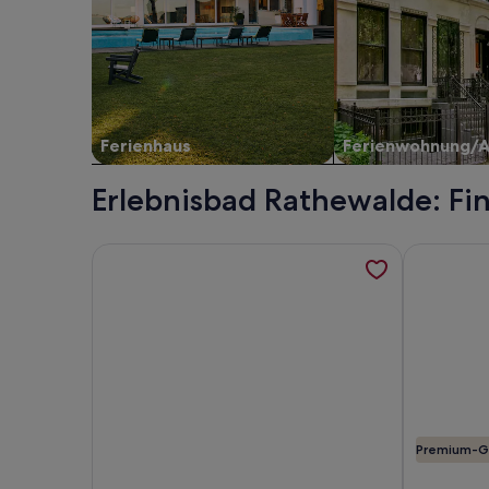
Ferienhaus
Ferienwohnung/
Erlebnisbad Rathewalde: Fi
Weitere Informationen zu Denkmalgeschütztes Fer
Weitere In
Premium-G
Foto von Denkmalgeschütztes Ferienhaus mitten i
Foto von F