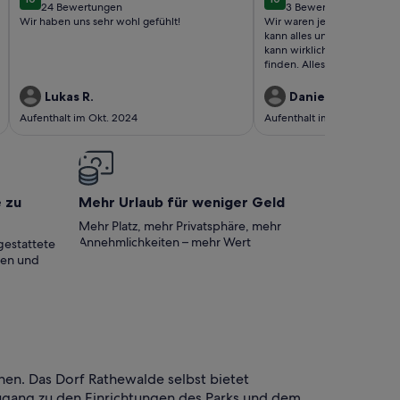
10 von 10
10 von 10
24 Bewertungen
3 Bewertungen
(24
(3
Wir haben uns sehr wohl gefühlt!
Wir waren jetzt zum zweiten
bewertungen)
bewertungen)
kann alles uneingeschränkt
kann wirklich nicht den klei
finden. Alles top sauber un
allem was man braucht 😊.W
wichtig ist(anderen wahrsch
Lukas R.
Daniel R.
absolut unkomplizierte Sch
Aufenthalt im Okt. 2024
Aufenthalt im Okt. 2024
ohne gezwungenem Smallta
nicht das letzte Mal hier.30
e zu
Mehr Urlaub für weniger Geld
Mehr Platz, mehr Privatsphäre, mehr
Annehmlichkeiten – mehr Wert
gestattete
ten und
en. Das Dorf Rathewalde selbst bietet
ugang zu den Einrichtungen des Parks und dem