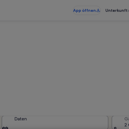
App öffnen
Unterkunft 
terkünfte nahe Erlebnisbad R
künfte gefunden. Bitte gib deine
Verfügbarkeit zu prüfen.
Daten
G
2 