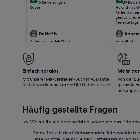
Wander
10 von 10
10 von 10
13 Bewertungen
27 Bewer
(13
(27
Super
Herzlich wurde
bewertungen)
bewert
Ferienwohnung 
gemütliche, n
Perfekte Lage
erleben. Vieles zu 
Wege mit dem Auto. In der 
Detlef N.
Annema
Tipps und In
Aufenthalt im Juli 2025
Aufenthalt im
Wanderzielen
erlebt in pri
Einfach sorglos
Mehr ge
Mit unserer Mit-Vertrauen-Buchen-Garantie
Von der Buc
bieten wir dir rund um die Uhr Unterstützung
gesamte Vo
unkomplizie
Häufig gestellte Fragen
Wo sollte ich übernachten, wenn ich das Erlebn
Beim Besuch des Erlebnisbades Rathewalde bie
Unterkünfte, die nur einen Katzensprung vom 