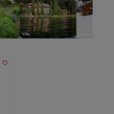
Villa
Chalet
in einem neuen Tab geöffnet
chsischen Schweiz", werden in einem neuen Tab geöffnet
ive Galeriewohnung mit Privatsauna und 2 Kaminen, werden i
"
ng mit Privatsauna und 2 Kaminen