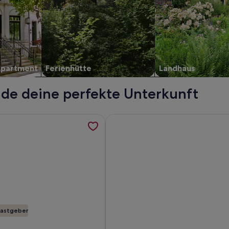
Apartment
Ferienhütte
Landhaus
nde deine perfekte Unterkunft
ienhaus mitten im Nationalpark Sächsische Schweiz, werden 
formationen zu Ferienhaus Blick Burg Stolpen am "Tor zur Sä
Weitere Informationen zu Exklus
astgeber
m Nationalpark Sächsische Schweiz
erienhaus Blick Burg Stolpen am "Tor zur Sächsischen Schweiz
Foto von Exklusive Galeriewohnu