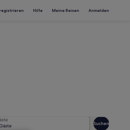
registrieren
Hilfe
Meine Reisen
Anmelden
athewalde
n Reisezeitraum an, um die
äste
Suchen
Gäste