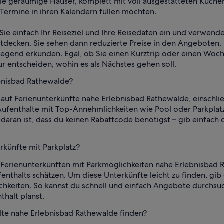
ele geräumige Häuser, komplett mit voll ausgestatteten Küche
ermine in ihren Kalendern füllen möchten.
Sie einfach Ihr Reiseziel und Ihre Reisedaten ein und verwend
tdecken. Sie sehen dann reduzierte Preise in den Angeboten.
Gegend erkunden. Egal, ob Sie einen Kurztrip oder einen Woch
r entscheiden, wohin es als Nächstes gehen soll.
ebnisbad Rathewalde?
auf Ferienunterkünfte nahe Erlebnisbad Rathewalde, einschlie
Aufenthalte mit Top-Annehmlichkeiten wie Pool oder Parkplatz
aran ist, dass du keinen Rabattcode benötigst – gib einfach 
rkünfte mit Parkplatz?
 Ferienunterkünften mit Parkmöglichkeiten nahe Erlebnisbad R
enthalts schätzen. Um diese Unterkünfte leicht zu finden, gi
ichkeiten. So kannst du schnell und einfach Angebote durchsu
thalt planst.
alte nahe Erlebnisbad Rathewalde finden?