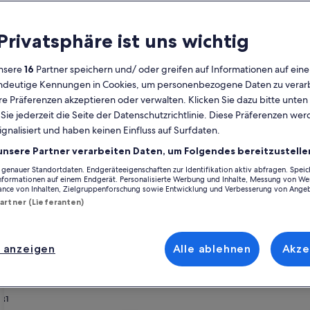
Kalender
 Privatsphäre ist uns wichtig
Derzeit
August 2026
werden
nsere
16
Partner speichern und/ oder greifen auf Informationen auf ein
die
eindeutige Kennungen in Cookies, um personenbezogene Daten zu verarb
Monate
Montag
Dienstag
Mittwoch
Donnerstag
Freitag
Samstag
Sonntag
Montag
Die
Mo
Di
Mi
Do
Fr
Sa
So
Mo
Di
e Präferenzen akzeptieren oder verwalten. Klicken Sie dazu bitte unten
August
ie jederzeit die Seite der Datenschutzrichtlinie. Diese Präferenzen we
2026
ignalisiert und haben keinen Einfluss auf Surfdaten.
und
1
1
2
2
sische Schweiz-Osterzgebirge
Hohnstein
Rathewalde
Ferienunterkünfte n
September
unsere Partner verarbeiten Daten, um Folgendes bereitzustelle
2026
enauer Standortdaten. Endgeräteeigenschaften zur Identifikation aktiv abfragen. Spei
3
4
5
6
7
8
7
8
9
9
 Rathewalde vorschwebt, stöbere durch unsere Ferienunterkünfte und wä
angezeigt.
Informationen auf einem Endgerät. Personalisierte Werbung und Inhalte, Messung von We
mit einer Gruppe oder deinem Vierbeiner, euch erwarten all die Annehm
ance von Inhalten, Zielgruppenforschung sowie Entwicklung und Verbesserung von Ange
irlpool sowie eine Waschmaschine und ein Trockner. Und auch wenn du 
Partner (Lieferanten)
10
11
12
13
14
15
14
15
1
16
17
18
19
20
21
22
21
22
2
23
 anzeigen
Alle ablehnen
Akze
henrabatten – Erlebnisbad Rathew
24
25
26
27
28
29
28
29
3
30
31
Elbharmonie - Hunde willkommen
rie
e between Dresden and Saxon Switzerland
Bildergalerie
Willkommen in Ferienwohnung „Hohe