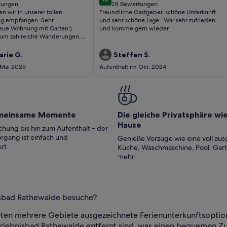
ungen
10 von 10
tungen
28 Bewertungen
(28
n wir in unserer tollen
Freundliche Gastgeber, schöne Unterkunft
ungen)
bewertungen)
empfangen. Sehr
und sehr schöne Lage.. War sehr zufrieden
eue Wohnung mit Garten:)
und komme gern wieder
 um zahlreiche Wanderungen zu
Fuß erreichbar, oder kurze
Wohnung viele
rie G.
Steffen S.
formationen zur Umgebung und
 Mai 2025
Aufenthalt im Okt. 2024
. Sehr schöne zwei Wochen
ma Wohnung!
meinsame Momente
Die gleiche Privatsphäre wi
Hause
hung bis hin zum Aufenthalt – der
rgang ist einfach und
Genieße Vorzüge wie eine voll aus
rt
Küche, Waschmaschine, Pool, Gar
mehr
isbad Rathewalde besuche?
ten mehrere Gebiete ausgezeichnete Ferienunterkunftsoption
Erlebnisbad Rathewalde entfernt sind, was einen bequemen Z