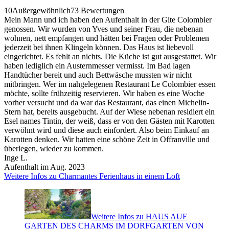
10
Außergewöhnlich
73 Bewertungen
Mein Mann und ich haben den Aufenthalt in der Gite Colombier
genossen. Wir wurden von Yves und seiner Frau, die nebenan
wohnen, nett empfangen und hätten bei Fragen oder Problemen
jederzeit bei ihnen Klingeln können. Das Haus ist liebevoll
eingerichtet. Es fehlt an nichts. Die Küche ist gut ausgestattet. Wir
haben lediglich ein Austernmesser vermisst. Im Bad lagen
Handtücher bereit und auch Bettwäsche mussten wir nicht
mitbringen. Wer im nahgelegenen Restaurant Le Colombier essen
möchte, sollte frühzeitig reservieren. Wir haben es eine Woche
vorher versucht und da war das Restaurant, das einen Michelin-
Stern hat, bereits ausgebucht. Auf der Wiese nebenan residiert ein
Esel names Tintin, der weiß, dass er von den Gästen mit Karotten
verwöhnt wird und diese auch einfordert. Also beim Einkauf an
Karotten denken. Wir hatten eine schöne Zeit in Offranville und
überlegen, wieder zu kommen.
Inge L.
Aufenthalt im Aug. 2023
Weitere Infos zu Charmantes Ferienhaus in einem Loft
Weitere Infos zu HAUS AUF
GARTEN DES CHARMS IM DORFGARTEN VON