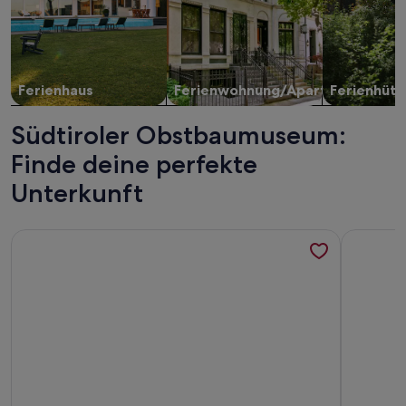
Ferienhaus
Ferienwohnung/Apartment
Ferienhütt
Südtiroler Obstbaumuseum:
Finde deine perfekte
Unterkunft
Weitere Infos zu Panorama-Apartment Meranerblick - groß
Weitere I