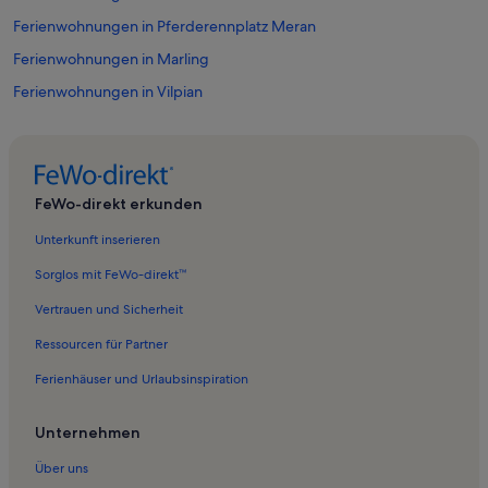
Ferienwohnungen in Pferderennplatz Meran
Ferienwohnungen in Marling
Ferienwohnungen in Vilpian
Ferienwohnungen in Lana
Ferienwohnungen in Seilbahn Vigiljoch
Ferienwohnungen in Schnatterpeck-Altar
FeWo-direkt erkunden
Ferienwohnungen in Kneipp-Wellnessanlage
Unterkunft inserieren
Ferienwohnungen in Biotop Falschauer
Sorglos mit FeWo-direkt™
Ferienwohnungen in Hafling
Vertrauen und Sicherheit
Ferienwohnungen in Tscherms
Ressourcen für Partner
Ferienwohnungen in Kirche Santa Caterina
Ferienhäuser und Urlaubsinspiration
Ferienwohnungen in Vollan
Ferienwohnungen in Castel Katzenzungen
Unternehmen
Ferienwohnungen in Meran
Über uns
Ferienwohnungen in Gargazon