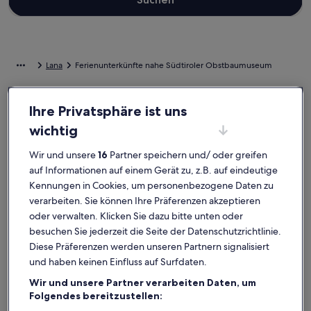
Lana
Ferienunterkünfte nahe Südtiroler Obstbaumuseum
Wirf einen Blick auf unsere Auswahl an privaten Ferienunterkünften
Ihre Privatsphäre ist uns
nahe Südtiroler Obstbaumuseum, die den perfekten
wichtig
Ausgangspunkt für deine Reise bilden. Egal, ob du mit der ganzen
Bande oder nur deinem Vierbeiner verreist, Ferienunterkünfte
bieten dir all die Annehmlichkeiten, die du dir für deinen Aufenthalt
Wir und unsere
16
Partner speichern und/ oder greifen
wünschst. Was so dazugehört? Beispielsweise Parken und ein Pool.
auf Informationen auf einem Gerät zu, z.B. auf eindeutige
Was du dir also auch vorstellst, du findest bestimmt genau die Art
Kennungen in Cookies, um personenbezogene Daten zu
von Unterkunft, die all deine Bedürfnisse erfüllt – dir steht ein
verarbeiten. Sie können Ihre Präferenzen akzeptieren
vielfältiges Angebot mit allerlei Optionen zur Verfügung,
oder verwalten. Klicken Sie dazu bitte unten oder
einschließlich barrierearmer oder Nichtraucheroptionen.
besuchen Sie jederzeit die Seite der Datenschutzrichtlinie.
Diese Präferenzen werden unseren Partnern signalisiert
Ferienunterkünfte mit Wochenrabatten –
und haben keinen Einfluss auf Surfdaten.
Südtiroler Obstbaumuseum
Wir und unsere Partner verarbeiten Daten, um
Angebote für den Zeitraum:
6. Nov.–13. Nov.
Folgendes bereitzustellen: