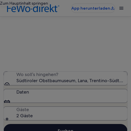
Zum Hauptinhalt springen
App herunterladen
Ferienunterkünfte nahe Südtiroler
Obstbaumuseum
Wir haben 2.646 Ferienunterkünfte gefunden. Bitte gib
deinen Reisezeitraum an, um die Verfügbarkeit zu
prüfen.
Wo soll’s hingehen?
Südtiroler Obstbaumuseum, Lana, Trentino-Südtirol, It
Daten
Gäste
2 Gäste
Suchen