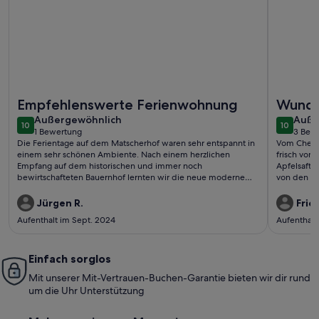
Weitere Infos zu Ferienwohnung 'Matscherhof Holunderblüt
Weitere I
Empfehlenswerte Ferienwohnung
Wunde
außergewöhnlich
auße
Außergewöhnlich
Auße
10
10
10 von 10
10 von 1
1 Bewertung
3 Bew
(1
(3
Die Ferientage auf dem Matscherhof waren sehr entspannt in
Vom Check 
bewertung)
bewe
einem sehr schönen Ambiente. Nach einem herzlichen
frisch vom
Empfang auf dem historischen und immer noch
Apfelsaft v
bewirtschafteten Bauernhof lernten wir die neue moderne
von den Ki
und geschmackvoll eingerichteten Ferienwohnung kennen.
(Wanderung
Die Gastgeber waren immer ansprechbar. Besonders lecker
Fahrentfer
Jürgen R.
Frie
waren Tomaten und Pflaumen vom Hof.
Abfahrt, F
Aufenthalt im Sept. 2024
Aufenthalt
ist die Nat
Fenster hö
Einfach sorglos
Mit unserer Mit-Vertrauen-Buchen-Garantie bieten wir dir rund
um die Uhr Unterstützung