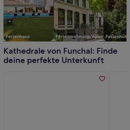
Ferienhaus
Ferienwohnung/Apartment
Ferienhütt
Kathedrale von Funchal: Finde
deine perfekte Unterkunft
Weitere Infos zu Very cozy, sunny 1 bedroom apartment. Loc
Weitere I