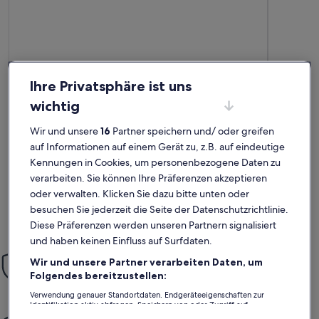
Ihre Privatsphäre ist uns
Weitere Infos zu SeaBalcony Apartment
Weitere In
Gelb und blau, eine perfekte
Viel P
wichtig
außergewöhnlich
auße
Kombination
Außergewöhnlich
Auße
10
10
10 von 10
10 von 1
64 Bewertungen
43 Be
Wir und unsere
16
Partner speichern und/ oder greifen
(64
(43
Super Aussicht, super Apartment, super Gastgeberin,super
Wir haben 
auf Informationen auf einem Gerät zu, z.B. auf eindeutige
bewertungen)
bewe
Woche, perfekt, es war toll,vielen Dank Lina
Die Aussic
Kennungen in Cookies, um personenbezogene Daten zu
Flughafen 
wenigen Fl
verarbeiten. Sie können Ihre Präferenzen akzeptieren
Thema. Die 
oder verwalten. Klicken Sie dazu bitte unten oder
da teilweis
Sabine B.
Robe
brauchbare
besuchen Sie jederzeit die Seite der Datenschutzrichtlinie.
Aufenthalt im Apr. 2025
Aufenthalt
Holzbänke 
Diese Präferenzen werden unseren Partnern signalisiert
draußen Si
und haben keinen Einfluss auf Surfdaten.
Vermieteri
Einfach sorglos
Zitronen a
Wir und unsere Partner verarbeiten Daten, um
liebenswer
Mit unserer Mit-Vertrauen-Buchen-Garantie bieten wir dir rund
Folgendes bereitzustellen:
und völlig
um die Uhr Unterstützung
hat. Insge
Verwendung genauer Standortdaten. Endgeräteeigenschaften zur
Identifikation aktiv abfragen. Speichern von oder Zugriff auf
Informationen auf einem Endgerät. Personalisierte Werbung und
Mehr gemeinsame Momente