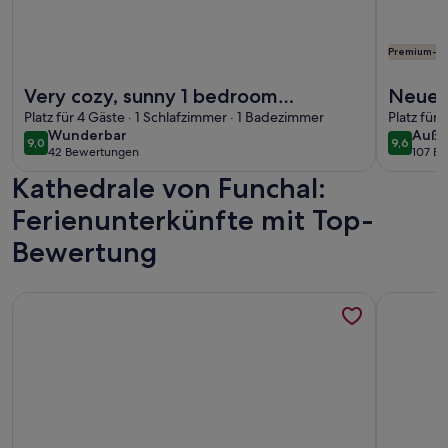
Premium-G
Weitere Infos zu Very cozy, sunny 1 bedroom apartment. Loc
Weitere I
Very cozy, sunny 1 bedroom
Neues 
apartment. Located 5 minutes walk
Platz für 4 Gäste · 1 Schlafzimmer · 1 Badezimmer
Etage 
Platz für
wunderbar
auße
Wunderbar
Auße
from the center
eigene
9,0
9,6
9,0 von 10
9,6 von 
42 Bewertungen
107 B
(42
(107
Meerb
Kathedrale von Funchal:
bewertungen)
bewe
Ferienunterkünfte mit Top-
Bewertung
Weitere Infos zu SeaBalcony Apartment
Weitere In