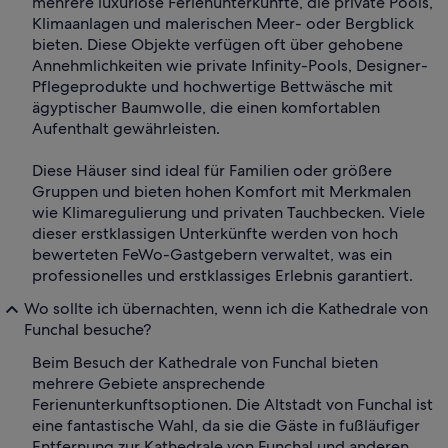
mehrere luxuriöse Ferienunterkünfte, die private Pools,
Klimaanlagen und malerischen Meer- oder Bergblick
bieten. Diese Objekte verfügen oft über gehobene
Annehmlichkeiten wie private Infinity-Pools, Designer-
Pflegeprodukte und hochwertige Bettwäsche mit
ägyptischer Baumwolle, die einen komfortablen
Aufenthalt gewährleisten.
Diese Häuser sind ideal für Familien oder größere
Gruppen und bieten hohen Komfort mit Merkmalen
wie Klimaregulierung und privaten Tauchbecken. Viele
dieser erstklassigen Unterkünfte werden von hoch
bewerteten FeWo-Gastgebern verwaltet, was ein
professionelles und erstklassiges Erlebnis garantiert.
Wo sollte ich übernachten, wenn ich die Kathedrale von
Funchal besuche?
Beim Besuch der Kathedrale von Funchal bieten
mehrere Gebiete ansprechende
Ferienunterkunftsoptionen. Die Altstadt von Funchal ist
eine fantastische Wahl, da sie die Gäste in fußläufiger
Entfernung zur Kathedrale von Funchal und anderen