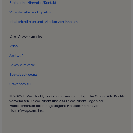
Rechtliche Hinweise/Kontakt
Ferienwohnungen in Kloster Santa Clara
Ferienwohnungen in Stadtpark von Funchal
Verantwortlicher Eigentümer
Ferienwohnungen in Museu da Madeira Wine Company
Inhaltsrichtlinien und Melden von Inhalten
Ferienwohnungen in Jardim Miradouro da Vila Guida
Die Vrbo-Familie
Ferienwohnungen in Einkaufszentrum Arcadas São Francisco
Vrbo
Ferienwohnungen in einem Schloss in Naturschwimmbecken Porto
Moniz
Abritel.fr
Häuser in Calheta
FeWo-direkt.de
Villen in Calheta
Bookabach.co.nz
Häuser in Calheta
Stayz.com.au
Ferienunterkünfte mit Pool in Calheta
© 2026 FeWo-direkt, ein Unternehmen der Expedia Group. Alle Rechte
Ferienwohnungen und Apartments in Calheta
vorbehalten. FeWo-direkt und das FeWo-direkt-Logo sind
Handelsmarken oder eingetragene Handelsmarken von
Pensionen in Pico Das Pedras
HomeAway.com, Inc.
Villen in Garajau
Häuser in Ponta do Sol