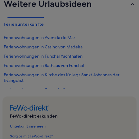
Weitere Urlaubsideen
Ferienunterkünfte
Ferienwohnungen in Avenida do Mar
Ferienwohnungen in Casino von Madeira
Ferienwohnungen in Funchal Yachthafen
Ferienwohnungen in Rathaus von Funchal
Ferienwohnungen in Kirche des Kollegs Sankt Johannes der
Evangelist
Ferienwohnungen in Praça do Povo
Ferienwohnungen in Universum der Erinnerungen João Carlos
Abreu
Ferienwohnungen in Museu de Arte Sacra do Funchal
FeWo-direkt erkunden
Ferienwohnungen in CR7 Museum
Unterkunft inserieren
Ferienwohnungen in Markthalle Mercado dos Lavradores
Sorglos mit FeWo-direkt™