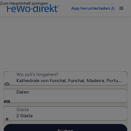
Zum Hauptinhalt springen
App herunterladen
Ferienunterkünfte nahe Kathedrale
von Funchal
Wir haben 2.451 Ferienunterkünfte gefunden. Bitte gib
deinen Reisezeitraum an, um die Verfügbarkeit zu
prüfen.
Wo soll’s hingehen?
Kathedrale von Funchal, Funchal, Madeira, Portugal
Daten
Gäste
2 Gäste
Suchen