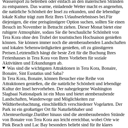
Wassersport zu betreiben oder einfach an den malerischen Stränden
zu entspannen. Das warme, einladende Wetter macht es angenehm,
die natürliche Schönheit der Insel zu erkunden, und die lebendige
lokale Kultur trägt zum Reiz Ihres Urlaubserlebnisses bei.Für
diejenigen, die eine preisgünstigere Option suchen, sollten Sie einen
Besuch im November in Betracht ziehen. Dieser Monat bietet eine
ruhigere Atmosphäre, sodass Sie die beschauliche Schönheit von
Tera Kora ohne den Trubel der touristischen Hochsaison genießen
können. Sie können immer noch die atemberaubenden Landschaften
und lokalen Sehenswürdigkeiten genießen, oft zu günstigeren
Preisen.Letztendlich hängt die beste Zeit für die Buchung Ihres
Ferienhauses in Tera Kora von Ihren Vorlieben für soziale
Aktivitäten und Erkundungen ab.
Was sind die wichtigsten Attraktionen in Tera Kora, Bonaire,
Bonaire, Sint Eustatius und Saba?
In Tera Kora, Bonaire, können Besucher eine Reihe von
Attraktionen genießen, die die natürliche Schönheit und lebendige
Kultur der Insel hervorheben. Der nahegelegene Washington
Slagbaai Nationalpark ist ein Muss und bietet atemberaubende
Landschaften, Wanderwege und Möglichkeiten zur
Wildtierbeobachtung, einschließlich verschiedener Vogelarten. Der
Park ist ein großartiger Ort für Naturliebhaber und
Abenteuerlustige.Darüber hinaus sind die atemberaubenden Strände
von Bonaire von Tera Kora aus leicht erreichbar, wobei Orte wie
Pink Beach und Lac Bay besonders beliebt sind für ihr klares