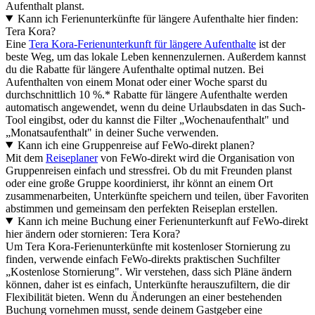
Aufenthalt planst.
Kann ich Ferienunterkünfte für längere Aufenthalte hier finden:
Tera Kora?
Eine
Tera Kora-Ferienunterkunft für längere Aufenthalte
ist der
beste Weg, um das lokale Leben kennenzulernen. Außerdem kannst
du die Rabatte für längere Aufenthalte optimal nutzen. Bei
Aufenthalten von einem Monat oder einer Woche sparst du
durchschnittlich 10 %.* Rabatte für längere Aufenthalte werden
automatisch angewendet, wenn du deine Urlaubsdaten in das Such-
Tool eingibst, oder du kannst die Filter „Wochenaufenthalt" und
„Monatsaufenthalt" in deiner Suche verwenden.
Kann ich eine Gruppenreise auf FeWo-direkt planen?
Mit dem
Reiseplaner
von FeWo-direkt wird die Organisation von
Gruppenreisen einfach und stressfrei. Ob du mit Freunden planst
oder eine große Gruppe koordinierst, ihr könnt an einem Ort
zusammenarbeiten, Unterkünfte speichern und teilen, über Favoriten
abstimmen und gemeinsam den perfekten Reiseplan erstellen.
Kann ich meine Buchung einer Ferienunterkunft auf FeWo-direkt
hier ändern oder stornieren: Tera Kora?
Um Tera Kora-Ferienunterkünfte mit kostenloser Stornierung zu
finden, verwende einfach FeWo-direkts praktischen Suchfilter
„Kostenlose Stornierung". Wir verstehen, dass sich Pläne ändern
können, daher ist es einfach, Unterkünfte herauszufiltern, die dir
Flexibilität bieten. Wenn du Änderungen an einer bestehenden
Buchung vornehmen musst, sende deinem Gastgeber eine