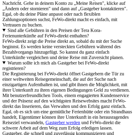
Nachricht. Gehe in deinem Konto zu „Meine Reisen", klicke auf
„Ändern oder stornieren" und dann auf „Gastgeber kontaktieren".
Egal, ob du deine Pläne anpasst oder nach flexiblen
Zahlungsoptionen suchst, FeWo-direkt macht es einfach, mit
Vertrauen zu buchen.
Sind alle Gebühren in den Preisen der Tera Kora-
Ferienunterkünfte auf FeWo-direkt enthalten?
FeWo-direkt zeigt die Preise direkt an, sobald du mit der Suche
beginnst. Es werden keine versteckten Gebühren während des
Bezahlvorgangs hinzugefügt. So kannst du ganz einfach
Unterkünfte vergleichen und deine Reise mit Zuversicht planen.
Warum sollte ich mich als Gastgeber bei FeWo-direkt
registrieren?
Die Registrierung bei FeWo-direkt öffnet Gastgebern die Tür zu
einer weltweiten Reisegemeinschaft, die auf der Suche nach
einzigartigen Aufenthalten ist, und gibt ihnen die Möglichkeit, mit
ihrer Unterkunft zu ihren eigenen Bedingungen Geld zu verdienen.
Mit benutzerfreundlichen Tools, einem engagierten Kundenservice
und der Präsenz auf den wichtigsten Reisewebsites macht FeWo-
direkt das Inserieren, das Verwalten und den Erfolg ganz einfach.
Egal, ob es sich um eine gemütliche Ferienhütte oder ein Strandhaus
handelt, Eigentümer können ihre Unterkunft in ein herausragendes
Reiseziel verwandeln,
Gastgeber werden
und FeWo-direkt die
schwere Arbeit auf dem Weg zum Erfolg erledigen lassen.
Gastgeber, die schnell und zuverlässig kommunizieren und