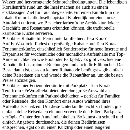
Wasser und hervorragende Schnorchelbedingungen. Die lebendigen
Korallenriffe rund um die Insel machen sie auch zu einem
erstklassigen Ziel für Tauchbegeisterte.Für einen Einblick in die
lokale Kultur ist die Inselhauptstadt Kralendijk nur eine kurze
Autofahrt entfernt, wo Besucher farbenfrohe Architektur, lokale
Geschäfte und Restaurants erkunden können, die traditionelle
karibische Küche servieren.
Gibt es Rabatte für Ferienunterkünfte hier: Tera Kora?
Auf FeWo-direkt findest du großartige Rabatte auf Tera Kora-
Ferienunterkünfte, einschließlich Sonderpreise für neue Inserate und
Ersparnisse für wöchentliche oder monatliche Aufenthalte mit Top-
Annehmlichkeiten wie Pool oder Parkplatz. Es gibt verschiedene
Rabatte für Last-minute-Buchungen und auch für Frühbucher. Das
Beste daran ist, dass du keinen Rabattcode benötigst – gib einfach
deine Reisedaten ein und wende die Rabattfilter an, um die besten
Preise anzuzeigen.
Gibt es hier Ferienunterkünfte mit Parkplatz: Tera Kora?
Tera Kora : FeWo-direkt bietet hier eine große Auswahl an
Ferienunterkünften mit Parkmöglichkeiten – perfekt für Familien
oder Reisende, die den Komfort eines Autos während ihres
Aufenthalts schätzen. Um diese Unterkünfte leicht zu finden, gib
einfach deine Reisedaten ein und verwende den Filter „Parkplatz
verfügbar" unter den Annehmlichkeiten. So kannst du schnell und
einfach Angebote durchsuchen, die deinen Bedürfnissen
entsprechen, egal ob du einen Kurztrip oder einen längeren