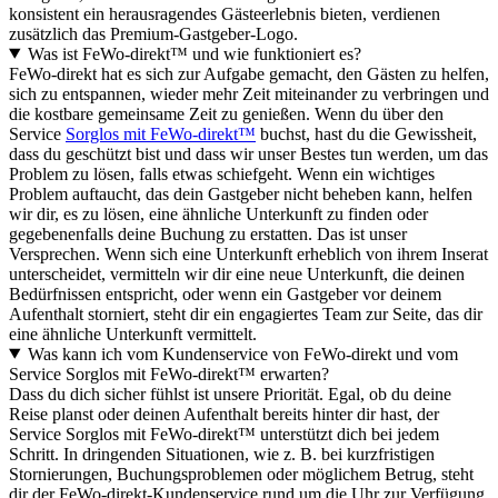
konsistent ein herausragendes Gästeerlebnis bieten, verdienen
zusätzlich das Premium-Gastgeber-Logo.
Was ist FeWo-direkt™ und wie funktioniert es?
FeWo-direkt hat es sich zur Aufgabe gemacht, den Gästen zu helfen,
sich zu entspannen, wieder mehr Zeit miteinander zu verbringen und
die kostbare gemeinsame Zeit zu genießen. Wenn du über den
Service
Sorglos mit FeWo-direkt™
buchst, hast du die Gewissheit,
dass du geschützt bist und dass wir unser Bestes tun werden, um das
Problem zu lösen, falls etwas schiefgeht. Wenn ein wichtiges
Problem auftaucht, das dein Gastgeber nicht beheben kann, helfen
wir dir, es zu lösen, eine ähnliche Unterkunft zu finden oder
gegebenenfalls deine Buchung zu erstatten. Das ist unser
Versprechen. Wenn sich eine Unterkunft erheblich von ihrem Inserat
unterscheidet, vermitteln wir dir eine neue Unterkunft, die deinen
Bedürfnissen entspricht, oder wenn ein Gastgeber vor deinem
Aufenthalt storniert, steht dir ein engagiertes Team zur Seite, das dir
eine ähnliche Unterkunft vermittelt.
Was kann ich vom Kundenservice von FeWo-direkt und vom
Service Sorglos mit FeWo-direkt™ erwarten?
Dass du dich sicher fühlst ist unsere Priorität. Egal, ob du deine
Reise planst oder deinen Aufenthalt bereits hinter dir hast, der
Service Sorglos mit FeWo-direkt™ unterstützt dich bei jedem
Schritt. In dringenden Situationen, wie z. B. bei kurzfristigen
Stornierungen, Buchungsproblemen oder möglichem Betrug, steht
dir der FeWo-direkt-Kundenservice rund um die Uhr zur Verfügung,