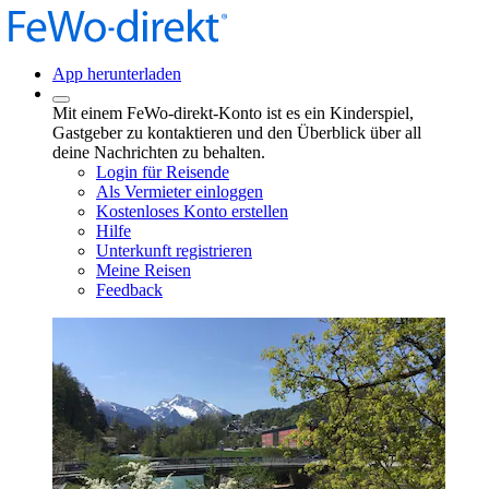
App herunterladen
Mit einem FeWo-direkt-Konto ist es ein Kinderspiel,
Gastgeber zu kontaktieren und den Überblick über all
deine Nachrichten zu behalten.
Login für Reisende
Als Vermieter einloggen
Kostenloses Konto erstellen
Hilfe
Unterkunft registrieren
Meine Reisen
Feedback