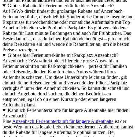
Stätte mit Panoramablicken und einer faszinierenden Geschichte.
Gibt es Rabatte für Ferienunterkünfte hier: Anzenbach?
Auf FeWo-direkt findest du großartige Rabatte auf Anzenbach-
Ferienunterkünfte, einschließlich Sonderpreise für neue Inserate und
Ersparnisse für wöchentliche oder monatliche Aufenthalte mit Top-
Annehmlichkeiten wie Pool oder Parkplatz. Es gibt verschiedene
Rabatte für Last-minute-Buchungen und auch für Frühbucher. Das
Beste daran ist, dass du keinen Rabattcode benötigst – gib einfach
deine Reisedaten ein und wende die Rabattfilter an, um die besten
Preise anzuzeigen.
Gibt es hier Ferienunterkünfte mit Parkplatz: Anzenbach?
Anzenbach : FeWo-direkt bietet hier eine große Auswahl an
Ferienunterkünften mit Parkmöglichkeiten – perfekt für Familien
oder Reisende, die den Komfort eines Autos während ihres
Aufenthalts schätzen. Um diese Unterkünfte leicht zu finden, gib
einfach deine Reisedaten ein und verwende den Filter „Parkplatz
verfügbar" unter den Annehmlichkeiten. So kannst du schnell und
einfach Angebote durchsuchen, die deinen Bedürfnissen
entsprechen, egal ob du einen Kurztrip oder einen längeren
Aufenthalt planst.
Kann ich Ferienunterkünfte für längere Aufenthalte hier finden:
Anzenbach?
Eine
Anzenbach-Ferienunterkunft für längere Aufenthalte
ist der
beste Weg, um das lokale Leben kennenzulernen. Außerdem kannst
du die Rabatte für längere Aufenthalte optimal nutzen. Bei