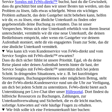
Service
Sorglos mit FeWo-direkt™
buchst, hast du die Gewissheit,
dass du geschützt bist und dass wir unser Bestes tun werden, um das
Problem zu lösen, falls etwas schiefgeht. Wenn ein wichtiges
Problem auftaucht, das dein Gastgeber nicht beheben kann, helfen
wir dir, es zu lösen, eine ähnliche Unterkunft zu finden oder
gegebenenfalls deine Buchung zu erstatten. Das ist unser
Versprechen. Wenn sich eine Unterkunft erheblich von ihrem Inserat
unterscheidet, vermitteln wir dir eine neue Unterkunft, die deinen
Bedürfnissen entspricht, oder wenn ein Gastgeber vor deinem
Aufenthalt storniert, steht dir ein engagiertes Team zur Seite, das dir
eine ähnliche Unterkunft vermittelt.
Was kann ich vom Kundenservice von FeWo-direkt und vom
Service Sorglos mit FeWo-direkt™ erwarten?
Dass du dich sicher fühlst ist unsere Priorität. Egal, ob du deine
Reise planst oder deinen Aufenthalt bereits hinter dir hast, der
Service Sorglos mit FeWo-direkt™ unterstützt dich bei jedem
Schritt. In dringenden Situationen, wie z. B. bei kurzfristigen
Stornierungen, Buchungsproblemen oder möglichem Betrug, steht
dir der FeWo-direkt-Kundenservice rund um die Uhr zur Verfügung,
um dich bei jedem Schritt zu unterstützen. FeWo-direkt bietet auch
Unterstützung per Live-Chat über unser
Hilfeportal
. Dort findest du
hilfreiche Ressourcen zu Buchungen, Zahlungen, zur
Unterkunftsverwaltung und Sicherheit, die es dir leicht machen,
sofortige Antworten auf viele häufige Fragen zu erhalten.
Wie früh sollte ich eine Ferienunterkunft hier buchen: