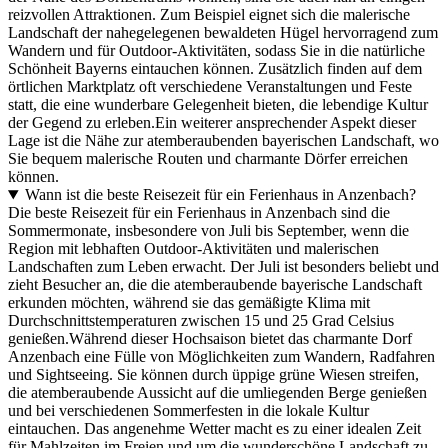
reizvollen Attraktionen. Zum Beispiel eignet sich die malerische
Landschaft der nahegelegenen bewaldeten Hügel hervorragend zum
Wandern und für Outdoor-Aktivitäten, sodass Sie in die natürliche
Schönheit Bayerns eintauchen können. Zusätzlich finden auf dem
örtlichen Marktplatz oft verschiedene Veranstaltungen und Feste
statt, die eine wunderbare Gelegenheit bieten, die lebendige Kultur
der Gegend zu erleben.Ein weiterer ansprechender Aspekt dieser
Lage ist die Nähe zur atemberaubenden bayerischen Landschaft, wo
Sie bequem malerische Routen und charmante Dörfer erreichen
können.
Wann ist die beste Reisezeit für ein Ferienhaus in Anzenbach?
Die beste Reisezeit für ein Ferienhaus in Anzenbach sind die
Sommermonate, insbesondere von Juli bis September, wenn die
Region mit lebhaften Outdoor-Aktivitäten und malerischen
Landschaften zum Leben erwacht. Der Juli ist besonders beliebt und
zieht Besucher an, die die atemberaubende bayerische Landschaft
erkunden möchten, während sie das gemäßigte Klima mit
Durchschnittstemperaturen zwischen 15 und 25 Grad Celsius
genießen.
Während dieser Hochsaison bietet das charmante Dorf
Anzenbach eine Fülle von Möglichkeiten zum Wandern, Radfahren
und Sightseeing. Sie können durch üppige grüne Wiesen streifen,
die atemberaubende Aussicht auf die umliegenden Berge genießen
und bei verschiedenen Sommerfesten in die lokale Kultur
eintauchen. Das angenehme Wetter macht es zu einer idealen Zeit
für Mahlzeiten im Freien und um die wunderschöne Landschaft zu