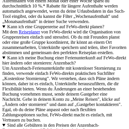
Aufenthalten von einem Monat oder einer Woche sparst du
durchschnittlich 10 %.* Rabatte für längere Aufenthalte werden
automatisch angewendet, wenn du deine Urlaubsdaten in das Such-
Tool eingibst, oder du kannst die Filter „Wochenaufenthalt" und
„Monatsaufenthalt" in deiner Suche verwenden.
Kann ich eine Gruppenreise auf FeWo-direkt planen?
Mit dem
Reiseplaner
von FeWo-direkt wird die Organisation von
Gruppenreisen einfach und stressfrei. Ob du mit Freunden planst
oder eine große Gruppe koordinierst, ihr könnt an einem Ort
zusammenarbeiten, Unterkünfte speichern und teilen, über Favoriten
abstimmen und gemeinsam den perfekten Reiseplan erstellen.
Kann ich meine Buchung einer Ferienunterkunft auf FeWo-direkt
hier ändern oder stornieren: Anzenbach?
Um Anzenbach-Ferienunterkünfte mit kostenloser Stornierung zu
finden, verwende einfach FeWo-direkts praktischen Suchfilter
„Kostenlose Stornierung". Wir verstehen, dass sich Pläne ändern
können, daher ist es einfach, Unterkünfte herauszufiltern, die dir
Flexibilität bieten. Wenn du Änderungen an einer bestehenden
Buchung vornehmen musst, sende deinem Gastgeber eine
Nachricht. Gehe in deinem Konto zu „Meine Reisen", klicke auf
„Ändern oder stornieren" und dann auf „Gastgeber kontaktieren".
Egal, ob du deine Pläne anpasst oder nach flexiblen
Zahlungsoptionen suchst, FeWo-direkt macht es einfach, mit
Vertrauen zu buchen.
Sind alle Gebühren in den Preisen der Anzenbach-