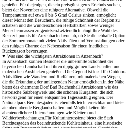
genießen.
Für diejenigen, die ein preisgünstigeres Erlebnis suchen,
bietet der November eine ruhigere Alternative. Obwohl die
Temperaturen auf etwa 0 bis 5 Grad Celsius sinken, ermöglicht
dieser Monat den Besuchern, die ruhige Schönheit der Region zu
schätzen und die wunderschönen Herbstfarben sowie weniger
Menschenmassen zu genießen.
Letztendlich hängt Ihre Wahl des
Reisezeitpunkts für Anzenbach davon ab, ob Sie die lebhafte Option
der Sommermonate mit vielen Aktivitäten und Veranstaltungen oder
den ruhigen Charme der Nebensaison für einen friedlichen
Rückzugsort bevorzugen.
Was sind die wichtigsten Attraktionen in Anzenbach?
In Anzenbach können Besucher die unberührte Schönheit der
bayerischen Landschaft mit ihren üppig grünen Landschaften und
malerischen Ausblicken genießen. Die Gegend ist ideal für Outdoor-
Aktivitäten wie Wandern und Radfahren, mit malerischen Wegen,
die die Erkundung der umliegenden Natur ermöglichen.In der Nähe
bietet das charmante Dorf Bad Reichenhall Attraktionen wie das
historische Salzbergwerk und die schönen Kurgärten, die sich
hervorragend für einen entspannten Tagesausflug eignen. Der
Nationalpark Berchtesgaden ist ebenfalls leicht erreichbar und bietet
atemberaubende Berglandschaften und Möglichkeiten für
abenteuerlichere Unternehmungen wie Klettern und
Wildtierbeobachtungen.Für Kulturinteressierte bietet die Stadt
Berchtesgaden das beeindruckende Kehlsteinhaus, eine historische