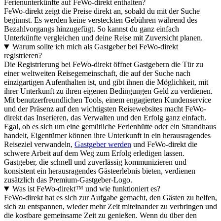
Ferienunterkünfte auf FeWo-direkt enthalten?
FeWo-direkt zeigt die Preise direkt an, sobald du mit der Suche
beginnst. Es werden keine versteckten Gebühren während des
Bezahlvorgangs hinzugefügt. So kannst du ganz einfach
Unterkünfte vergleichen und deine Reise mit Zuversicht planen.
Warum sollte ich mich als Gastgeber bei FeWo-direkt
registrieren?
Die Registrierung bei FeWo-direkt öffnet Gastgebern die Tür zu
einer weltweiten Reisegemeinschaft, die auf der Suche nach
einzigartigen Aufenthalten ist, und gibt ihnen die Möglichkeit, mit
ihrer Unterkunft zu ihren eigenen Bedingungen Geld zu verdienen.
Mit benutzerfreundlichen Tools, einem engagierten Kundenservice
und der Präsenz auf den wichtigsten Reisewebsites macht FeWo-
direkt das Inserieren, das Verwalten und den Erfolg ganz einfach.
Egal, ob es sich um eine gemütliche Ferienhütte oder ein Strandhaus
handelt, Eigentümer können ihre Unterkunft in ein herausragendes
Reiseziel verwandeln,
Gastgeber werden
und FeWo-direkt die
schwere Arbeit auf dem Weg zum Erfolg erledigen lassen.
Gastgeber, die schnell und zuverlässig kommunizieren und
konsistent ein herausragendes Gästeerlebnis bieten, verdienen
zusätzlich das Premium-Gastgeber-Logo.
Was ist FeWo-direkt™ und wie funktioniert es?
FeWo-direkt hat es sich zur Aufgabe gemacht, den Gästen zu helfen,
sich zu entspannen, wieder mehr Zeit miteinander zu verbringen und
die kostbare gemeinsame Zeit zu genießen. Wenn du über den