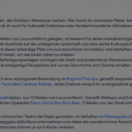
milien, die Outdoor-Abenteuer suchen. Hier könnt ihr charmante Plätze,
ob ihr euch für kulturelle Erlebnisse oder familienfreundliche Aktivitäten
Meilen von Lucca entfernt gelegen, ist bekannt für seine unbeabsichtig
nde Ausblicke auf die umliegende Landschaft und eine reiche Kulturgesc
st dieser lebendige Platz von wunderschöner Architektur und lebhaften C
 bietet, um das lokale Leben zu erleben.
efestigungsanlagen umringen die Stadt und präsentieren Renaissance-A
ne einzigartige Perspektive auf Luccas Geschichte und Charme erhalten.
euch eine verjüngende Behandlung im
Bagni di Pisa Spa
, genießt exquisit
r
Funicolare Cablecar Railway
. Jedes Erlebnis verspricht unvergesslic
baldi
lieben, nur 10 Meilen von Lucca entfernt. Genießt Wellness und E
lichen Spielplatz
Parco Giochi Bim Bum Bam
, 11 Meilen von der Stadt en
 historischen Teatro del Giglio genießen, im lebhaften
io>Passeggiata di
seggiata della Mura unternehmen und dabei die wunderschöne Aussich
rtstrecken können je nach Route variieren.