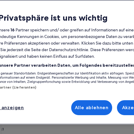
Kalender
 Privatsphäre ist uns wichtig
Derzeit
August 2026
werden
nsere
16
Partner speichern und/ oder greifen auf Informationen auf ein
die
eindeutige Kennungen in Cookies, um personenbezogene Daten zu verarb
Monate
Montag
Dienstag
Mittwoch
Donnerstag
Freitag
Samstag
Sonntag
Montag
Die
Mo
Di
Mi
Do
Fr
Sa
So
Mo
Di
e Präferenzen akzeptieren oder verwalten. Klicken Sie dazu bitte unten
August
ie jederzeit die Seite der Datenschutzrichtlinie. Diese Präferenzen we
2026
ignalisiert und haben keinen Einfluss auf Surfdaten.
und
1
1
2
2
z
Lucca
September
unsere Partner verarbeiten Daten, um Folgendes bereitzustelle
2026
enauer Standortdaten. Endgeräteeigenschaften zur Identifikation aktiv abfragen. Spei
3
4
5
6
7
8
7
8
9
9
nft: Zur Auswahl stehen dir 114 Ferienhäuser, 491 Apartments und eine R
angezeigt.
Informationen auf einem Endgerät. Personalisierte Werbung und Inhalte, Messung von We
erienunterkünfte erwarten dich und deine Lieben mit Annehmlichkeiten,
ance von Inhalten, Zielgruppenforschung sowie Entwicklung und Verbesserung von Ange
 du dir vorstellst, du findest bestimmt die Unterkunft, die allen gefäl
Partner (Lieferanten)
10
11
12
13
14
15
14
15
1
16
heroptionen.
17
18
19
20
21
22
21
22
2
23
 anzeigen
Alle ablehnen
Akze
henrabatten – Lucca
24
25
26
27
28
29
28
29
3
30
31
rivate panoramic infinity pool
rie
ltfreundliches Bauernhaus: Kochkurse, Mahlzeiten, Fahrer, 
Bildergalerie
Vor den Toren von Lucca. Die Kunst d