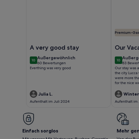
Premium-Ga
Foto von Helles Dachgeschoss mit Blick auf Villa B
Foto von Vi
A very good stay
Our Vaca
Lucca
außergewöhnlich
außerg
Außergewöhnlich
Außerg
10
10
10 von 10
10 von 10
60 Bewertungen
83 Bewer
(60
(83
Everthing was very good
Our stay was
bewertungen)
bewert
the city Lucca
were more than
for the nice 
with the host
apartment in th
Julia L.
Winter 
Aufenthalt im Juli 2024
Aufenthalt im
Einfach sorglos
Mehr ge