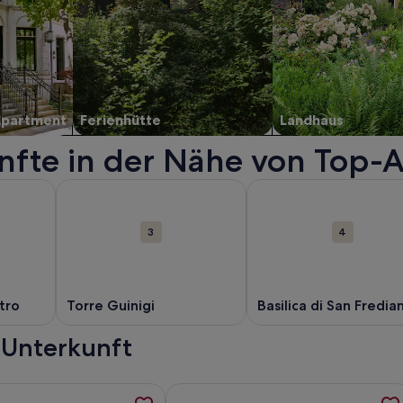
Apartment
Ferienhütte
Landhaus
nfte in der Nähe von Top-A
in einem neuen Fenster geöffnet.
n zu Piazza dell'anfiteatro. Wird in einem neuen Fenster geöff
Weitere Informationen zu Torre Guinigi. Wird in ein
Weitere Informationen z
3
4
tro
Torre Guinigi
Basilica di San Fredia
 Unterkunft
us.Großartige Aussicht aufLucca.Privater Park/Garten.WIFi, 
rmationen zu Last Minute Elegantes Apartment in einer Villa 
Weitere Informationen zu CASA ELEN