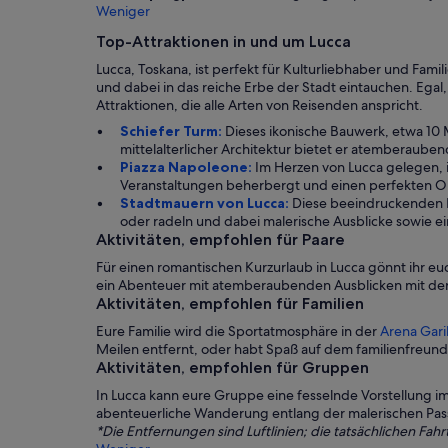
Weniger
Top-Attraktionen in und um Lucca
Lucca, Toskana, ist perfekt für Kulturliebhaber und Fa
und dabei in das reiche Erbe der Stadt eintauchen. Egal, 
Attraktionen, die alle Arten von Reisenden anspricht.
Schiefer Turm:
Dieses ikonische Bauwerk, etwa 10 
mittelalterlicher Architektur bietet er atemberaube
Piazza Napoleone:
Im Herzen von Lucca gelegen, i
Veranstaltungen beherbergt und einen perfekten Ort
Stadtmauern von Lucca:
Diese beeindruckenden B
oder radeln und dabei malerische Ausblicke sowie ei
Aktivitäten, empfohlen für Paare
Für einen romantischen Kurzurlaub in Lucca gönnt ihr 
ein Abenteuer mit atemberaubenden Ausblicken mit de
Aktivitäten, empfohlen für Familien
Eure Familie wird die Sportatmosphäre in der
Arena Gari
Meilen entfernt, oder habt Spaß auf dem familienfreund
Aktivitäten, empfohlen für Gruppen
In Lucca kann eure Gruppe eine fesselnde Vorstellung im
abenteuerliche Wanderung entlang der malerischen Pas
*Die Entfernungen sind Luftlinien; die tatsächlichen Fah