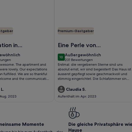
stgeber
Premium-Gastgeber
ottini
a Fillungo Lucca Wohnung
Foto von Typisch toskanisches Haus.
tion in
Eine Perle von
einem Ferienhaus!
ewöhnlich
außergewöhnlich
ewöhnlich
Außergewöhnlich
10
10 von 10
tungen
231 Bewertungen
(231
 awesome. The apartment and
Erstmal: die vergebenen Sterne sind uns
ungen)
bewertungen)
 were lovely. Our expectations
absolut ernst, wir sind begeistert! Das Haus ist
 fulfilled. We are so thankful
äusserst gepflegt sowie geschmackvoll und
welcome and the communication
stimmig eingerichtet. Die Schlafzimmer sind
. We can only recommend this
komfortabel und jedes mit eigenem
is area. It was super nice !!!
vollständigem Bad, man kommt sich keine
L.
Claudia S.
Sekunde in die Quere. Die Küche bietet alles
 Aug. 2023
Aufenthalt im Apr. 2023
notwendige in guter Qualität und - wir sind
da recht pingelig - wir mussten nicht mal die
Gläser vor Gebrauch auswischen, alles tiptop!
Aber das Highlight war dann der
offensichtlich von einem professionellen
Gärtner gepflegte Garten und der
meinsame Momente
Die gleiche Privatsphäre wi
wundervolle Blick über die Stadt Lucca zu
Hause
den entfernten sanften Hügel. Unser