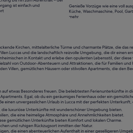
hung bis hin zum Aufenthalt – der
Vermieter hat sich vom ersten bis zum letzten
rgang ist einfach und
Genieße Vorzüge wie eine voll aus
Moment mit grosser Herzlichkeit und (im
rt
Küche, Waschmaschine, Pool, Gar
positivsten Sinn) professionell um alle unsere
mehr
Belange gekümmert. Alle Kostenfragen
(Taxen und Kosten für Gas etc.) wurden
transparent und fair gehandhabt, keine
negativen Überraschungen. Wir haben eine
wunderbare Ferienwoche erlebt, an die wir
uns immer gerne erinnern... und die wir
vermutlich auch zu gegebener Zeit
kende Kirchen, mittelalterliche Türme und charmante Plätze, die das re
wiederholen werden. In diesem Sinne hier
llen Luccas und die landschaftlich reizvolle Umgebung, die dir einen e
auch unseren herzlichen Dank und liebe
heimischen in Kontakt und erlebe den opulenten Lebensstil, der diese 
Grüsse an unseren Vermieter!
elzahl von Outdoor-Abenteuern und Attraktionen, die für Familien und 
en Villen, gemütlichen Häusern oder stilvollen Apartments, die den B
 auf etwas Besonderes freuen. Die beliebtesten Ferienunterkünfte in di
Apartments. Egal, ob du ein geräumiges Ferienhaus oder ein gemütliches 
 einen unvergesslichen Urlaub in Lucca mit der perfekten Unterkunft, 
ca, die luxuriöse Unterkünfte mit wunderschöner Umgebung bieten.
ilien, die eine heimelige Atmosphäre und Annehmlichkeiten bietet.
 diese gemütlichen Unterkünfte bieten Komfort und lokalen Charme.
lischen und ruhigen Rückzugsort inmitten der Natur.
enigen, die einen abenteuerlichen Aufenthalt in einer geselligeren Umg