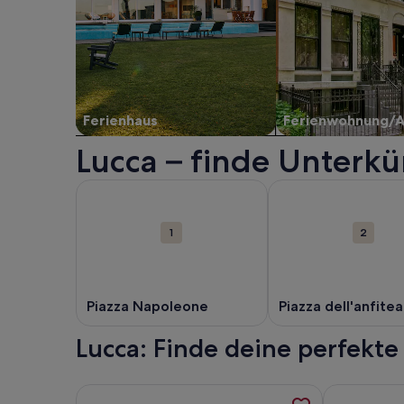
Ferienhaus
Ferienwohnung/
Lucca – finde Unterkü
Karte
Weitere Informationen zu Piazza Napoleone. Wird 
Weitere Informatione
mit
Attraktionen
1
2
Piazza Napoleone
Piazza dell'anfitea
Lucca: Finde deine perfekte
Weitere Informationen zu Typisch toskanisches Ha
Weitere Info