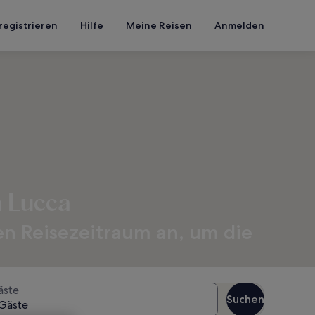
registrieren
Hilfe
Meine Reisen
Anmelden
n Lucca
en Reisezeitraum an, um die
äste
Suchen
Gäste