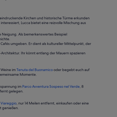
 beeindruckende Kirchen und historische Türme erkunden
 interessiert, Lucca bietet eine reizvolle Mischung aus
te Neigung. Als bemerkenswertes Beispiel
hichte.
afés umgeben. Er dient als kultureller Mittelpunkt, der
rchitektur. Ihr könnt entlang der Mauern spazieren
e Weine im
Tenuta del Buonamico
oder begebt euch auf
he gemeinsame Momente.
ntspannung im
Parco Avventura Sospeso nel Verde
, 8
tfernt gelegen.
 Viareggio
, nur 14 Meilen entfernt, einkaufen oder eine
t genießen.