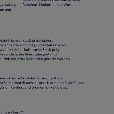
Mehr Platz, mehr Privatsphäre, mehr
Annehmlichkeiten – mehr Wert
gestattete
ten und
iche Erbe der Stadt präsentieren.
ntspannenden Rückzug in die Natur bieten.
wunderschöne italienische Stadt prägt.
Reisende jeden Alters geeignet sind.
edürfnissen jedes Reisenden gerecht werden.
eser charmanten italienischen Stadt sind
Feriendomizil suchst, Lucca bietet eine Vielzahl von
die dir Komfort und Bequemlichkeit bietet.
ebung suchen.**