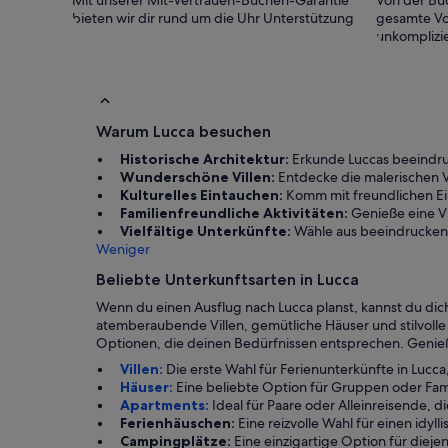
Mit unserer Mit-Vertrauen-Buchen-Garantie
Von der Buc
bieten wir dir rund um die Uhr Unterstützung
gesamte Vo
unkomplizie
Warum Lucca besuchen
Historische Architektur:
Erkunde Luccas beeindruc
Wunderschöne Villen:
Entdecke die malerischen Vi
Kulturelles Eintauchen:
Komm mit freundlichen Ein
Familienfreundliche Aktivitäten:
Genieße eine Vi
Vielfältige Unterkünfte:
Wähle aus beeindruckend
Weniger
Beliebte Unterkunftsarten in Lucca
Wenn du einen Ausflug nach Lucca planst, kannst du dich
atemberaubende Villen, gemütliche Häuser und stilvolle 
Optionen, die deinen Bedürfnissen entsprechen. Genieße
Villen:
Die erste Wahl für Ferienunterkünfte in Luc
Häuser:
Eine beliebte Option für Gruppen oder Fam
Apartments:
Ideal für Paare oder Alleinreisende,
Ferienhäuschen:
Eine reizvolle Wahl für einen idyl
Campingplätze:
Eine einzigartige Option für diej