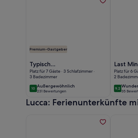
Premium-Gastgeber
Foto von Typisch toskanisches Haus.Großartige Au
Foto von Las
Typisch
Last Mi
toskanisches
Elegant
Platz für 7 Gäste · 3 Schlafzimmer ·
Platz für 6 G
3 Badezimmer
2 Badezimm
Haus.Großartige
Apartmen
Aussicht
Villa mit
außergewöhnlich
wunder
Außergewöhnlich
Wunder
10
9,2
10 von 10
9,2 von 10
231 Bewertungen
35 Bewer
aufLucca.Privater
(231
(35
Lucca: Ferienunterkünfte 
bewertungen)
bewert
Park/Garten.WIFi
Weitere Informationen zu Helles Dachgeschoss mit 
Weitere Inf