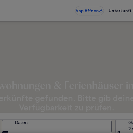
App öffnen
Unterkunft 
wohnungen & Ferienhäuser i
rkünfte gefunden. Bitte gib dein
Verfügbarkeit zu prüfen.
Daten
G
2 