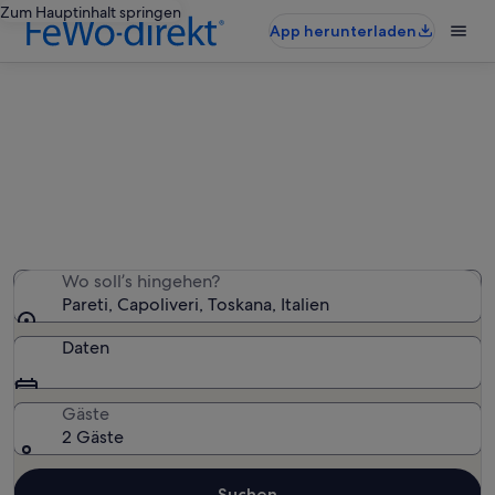
Zum Hauptinhalt springen
App herunterladen
Ferienwohnungen & Ferienhäuser
in Pareti
Wir haben 2.084 Ferienunterkünfte gefunden. Bitte gib
deinen Reisezeitraum an, um die Verfügbarkeit zu
prüfen.
Wo soll’s hingehen?
Pareti, Capoliveri, Toskana, Italien
Daten
Gäste
2 Gäste
Suchen