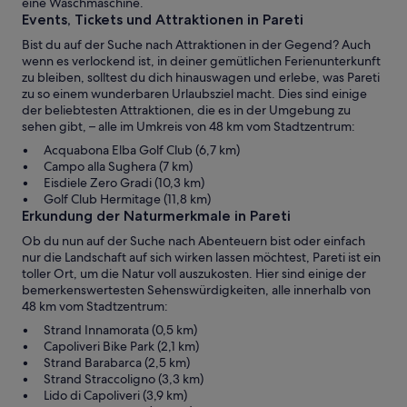
eine Waschmaschine.
Events, Tickets und Attraktionen in Pareti
Bist du auf der Suche nach Attraktionen in der Gegend? Auch
wenn es verlockend ist, in deiner gemütlichen Ferienunterkunft
zu bleiben, solltest du dich hinauswagen und erlebe, was Pareti
zu so einem wunderbaren Urlaubsziel macht. Dies sind einige
der beliebtesten Attraktionen, die es in der Umgebung zu
sehen gibt, – alle im Umkreis von 48 km vom Stadtzentrum:
Acquabona Elba Golf Club (6,7 km)
Campo alla Sughera (7 km)
Eisdiele Zero Gradi (10,3 km)
Golf Club Hermitage (11,8 km)
Erkundung der Naturmerkmale in Pareti
Ob du nun auf der Suche nach Abenteuern bist oder einfach
nur die Landschaft auf sich wirken lassen möchtest, Pareti ist ein
toller Ort, um die Natur voll auszukosten. Hier sind einige der
bemerkenswertesten Sehenswürdigkeiten, alle innerhalb von
48 km vom Stadtzentrum:
Strand Innamorata (0,5 km)
Capoliveri Bike Park (2,1 km)
Strand Barabarca (2,5 km)
Strand Straccoligno (3,3 km)
Lido di Capoliveri (3,9 km)