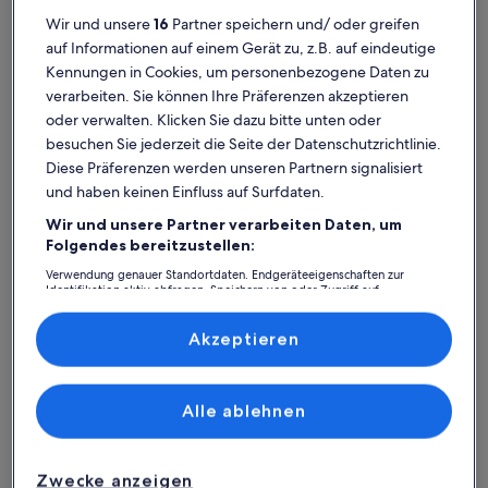
Wir und unsere
16
Partner speichern und/ oder greifen
auf Informationen auf einem Gerät zu, z.B. auf eindeutige
Kennungen in Cookies, um personenbezogene Daten zu
verarbeiten. Sie können Ihre Präferenzen akzeptieren
oder verwalten. Klicken Sie dazu bitte unten oder
besuchen Sie jederzeit die Seite der Datenschutzrichtlinie.
Weitere Infos zu Charmante Ferienwohnung nur 3 Minuten 
Weitere I
Diese Präferenzen werden unseren Partnern signalisiert
Charmante Ferienwohnung nur 3
Ein pa
und haben keinen Einfluss auf Surfdaten.
Minuten Fussweg bis zum
Platz für 4 Gäste · 3 Schlafzimmer · 1 Badezimmer
Sonde
Platz für
Wir und unsere Partner verarbeiten Daten, um
hervorragend
Hervorragend
6,0
1 Bew
Sandstrand
8,8
6,0 von 
(1
8,8 von 10
Folgendes bereitzustellen:
18 Bewertungen
(18
bewe
Pareti: Ferienunterkünfte mit
bewertungen)
Verwendung genauer Standortdaten. Endgeräteeigenschaften zur
Identifikation aktiv abfragen. Speichern von oder Zugriff auf
Informationen auf einem Endgerät. Personalisierte Werbung und
Top-Bewertung
Inhalte, Messung von Werbeleistung und der Performance von Inhalten,
Zielgruppenforschung sowie Entwicklung und Verbesserung von
Akzeptieren
Angeboten.
Weitere Infos zu Ferienhaus mit Pool. Zwei Zimmer 4 pl.
Weitere I
Liste der Partner (Lieferanten)
Alle ablehnen
Zwecke anzeigen