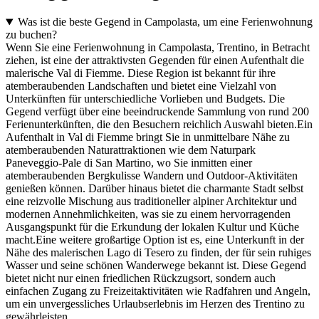
Was ist die beste Gegend in Campolasta, um eine Ferienwohnung
zu buchen?
Wenn Sie eine Ferienwohnung in Campolasta, Trentino, in Betracht
ziehen, ist eine der attraktivsten Gegenden für einen Aufenthalt die
malerische Val di Fiemme. Diese Region ist bekannt für ihre
atemberaubenden Landschaften und bietet eine Vielzahl von
Unterkünften für unterschiedliche Vorlieben und Budgets. Die
Gegend verfügt über eine beeindruckende Sammlung von rund 200
Ferienunterkünften, die den Besuchern reichlich Auswahl bieten.
Ein
Aufenthalt in Val di Fiemme bringt Sie in unmittelbare Nähe zu
atemberaubenden Naturattraktionen wie dem Naturpark
Paneveggio-Pale di San Martino, wo Sie inmitten einer
atemberaubenden Bergkulisse Wandern und Outdoor-Aktivitäten
genießen können. Darüber hinaus bietet die charmante Stadt selbst
eine reizvolle Mischung aus traditioneller alpiner Architektur und
modernen Annehmlichkeiten, was sie zu einem hervorragenden
Ausgangspunkt für die Erkundung der lokalen Kultur und Küche
macht.
Eine weitere großartige Option ist es, eine Unterkunft in der
Nähe des malerischen Lago di Tesero zu finden, der für sein ruhiges
Wasser und seine schönen Wanderwege bekannt ist. Diese Gegend
bietet nicht nur einen friedlichen Rückzugsort, sondern auch
einfachen Zugang zu Freizeitaktivitäten wie Radfahren und Angeln,
um ein unvergessliches Urlaubserlebnis im Herzen des Trentino zu
gewährleisten.