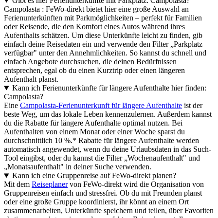
Gibt es hier Ferienunterkünfte mit Parkplatz: Campolasta?
Campolasta : FeWo-direkt bietet hier eine große Auswahl an
Ferienunterkünften mit Parkmöglichkeiten – perfekt für Familien
oder Reisende, die den Komfort eines Autos während ihres
Aufenthalts schätzen. Um diese Unterkünfte leicht zu finden, gib
einfach deine Reisedaten ein und verwende den Filter „Parkplatz
verfügbar" unter den Annehmlichkeiten. So kannst du schnell und
einfach Angebote durchsuchen, die deinen Bedürfnissen
entsprechen, egal ob du einen Kurztrip oder einen längeren
Aufenthalt planst.
Kann ich Ferienunterkünfte für längere Aufenthalte hier finden:
Campolasta?
Eine
Campolasta-Ferienunterkunft für längere Aufenthalte
ist der
beste Weg, um das lokale Leben kennenzulernen. Außerdem kannst
du die Rabatte für längere Aufenthalte optimal nutzen. Bei
Aufenthalten von einem Monat oder einer Woche sparst du
durchschnittlich 10 %.* Rabatte für längere Aufenthalte werden
automatisch angewendet, wenn du deine Urlaubsdaten in das Such-
Tool eingibst, oder du kannst die Filter „Wochenaufenthalt" und
„Monatsaufenthalt" in deiner Suche verwenden.
Kann ich eine Gruppenreise auf FeWo-direkt planen?
Mit dem
Reiseplaner
von FeWo-direkt wird die Organisation von
Gruppenreisen einfach und stressfrei. Ob du mit Freunden planst
oder eine große Gruppe koordinierst, ihr könnt an einem Ort
zusammenarbeiten, Unterkünfte speichern und teilen, über Favoriten