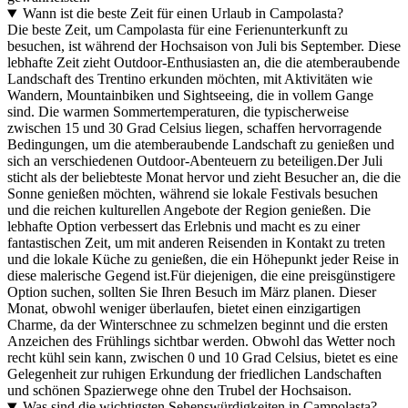
Wann ist die beste Zeit für einen Urlaub in Campolasta?
Die beste Zeit, um Campolasta für eine Ferienunterkunft zu
besuchen, ist während der Hochsaison von Juli bis September. Diese
lebhafte Zeit zieht Outdoor-Enthusiasten an, die die atemberaubende
Landschaft des Trentino erkunden möchten, mit Aktivitäten wie
Wandern, Mountainbiken und Sightseeing, die in vollem Gange
sind. Die warmen Sommertemperaturen, die typischerweise
zwischen 15 und 30 Grad Celsius liegen, schaffen hervorragende
Bedingungen, um die atemberaubende Landschaft zu genießen und
sich an verschiedenen Outdoor-Abenteuern zu beteiligen.Der Juli
sticht als der beliebteste Monat hervor und zieht Besucher an, die die
Sonne genießen möchten, während sie lokale Festivals besuchen
und die reichen kulturellen Angebote der Region genießen. Die
lebhafte Option verbessert das Erlebnis und macht es zu einer
fantastischen Zeit, um mit anderen Reisenden in Kontakt zu treten
und die lokale Küche zu genießen, die ein Höhepunkt jeder Reise in
diese malerische Gegend ist.Für diejenigen, die eine preisgünstigere
Option suchen, sollten Sie Ihren Besuch im März planen. Dieser
Monat, obwohl weniger überlaufen, bietet einen einzigartigen
Charme, da der Winterschnee zu schmelzen beginnt und die ersten
Anzeichen des Frühlings sichtbar werden. Obwohl das Wetter noch
recht kühl sein kann, zwischen 0 und 10 Grad Celsius, bietet es eine
Gelegenheit zur ruhigen Erkundung der friedlichen Landschaften
und schönen Spazierwege ohne den Trubel der Hochsaison.
Was sind die wichtigsten Sehenswürdigkeiten in Campolasta?