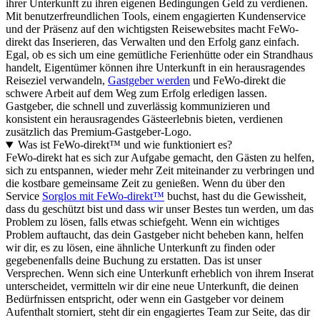
ihrer Unterkunft zu ihren eigenen Bedingungen Geld zu verdienen.
Mit benutzerfreundlichen Tools, einem engagierten Kundenservice
und der Präsenz auf den wichtigsten Reisewebsites macht FeWo-
direkt das Inserieren, das Verwalten und den Erfolg ganz einfach.
Egal, ob es sich um eine gemütliche Ferienhütte oder ein Strandhaus
handelt, Eigentümer können ihre Unterkunft in ein herausragendes
Reiseziel verwandeln,
Gastgeber werden
und FeWo-direkt die
schwere Arbeit auf dem Weg zum Erfolg erledigen lassen.
Gastgeber, die schnell und zuverlässig kommunizieren und
konsistent ein herausragendes Gästeerlebnis bieten, verdienen
zusätzlich das Premium-Gastgeber-Logo.
Was ist FeWo-direkt™ und wie funktioniert es?
FeWo-direkt hat es sich zur Aufgabe gemacht, den Gästen zu helfen,
sich zu entspannen, wieder mehr Zeit miteinander zu verbringen und
die kostbare gemeinsame Zeit zu genießen. Wenn du über den
Service
Sorglos mit FeWo-direkt™
buchst, hast du die Gewissheit,
dass du geschützt bist und dass wir unser Bestes tun werden, um das
Problem zu lösen, falls etwas schiefgeht. Wenn ein wichtiges
Problem auftaucht, das dein Gastgeber nicht beheben kann, helfen
wir dir, es zu lösen, eine ähnliche Unterkunft zu finden oder
gegebenenfalls deine Buchung zu erstatten. Das ist unser
Versprechen. Wenn sich eine Unterkunft erheblich von ihrem Inserat
unterscheidet, vermitteln wir dir eine neue Unterkunft, die deinen
Bedürfnissen entspricht, oder wenn ein Gastgeber vor deinem
Aufenthalt storniert, steht dir ein engagiertes Team zur Seite, das dir