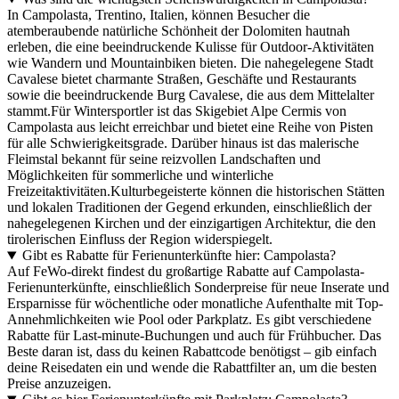
In Campolasta, Trentino, Italien, können Besucher die
atemberaubende natürliche Schönheit der Dolomiten hautnah
erleben, die eine beeindruckende Kulisse für Outdoor-Aktivitäten
wie Wandern und Mountainbiken bieten. Die nahegelegene Stadt
Cavalese bietet charmante Straßen, Geschäfte und Restaurants
sowie die beeindruckende Burg Cavalese, die aus dem Mittelalter
stammt.Für Wintersportler ist das Skigebiet Alpe Cermis von
Campolasta aus leicht erreichbar und bietet eine Reihe von Pisten
für alle Schwierigkeitsgrade. Darüber hinaus ist das malerische
Fleimstal bekannt für seine reizvollen Landschaften und
Möglichkeiten für sommerliche und winterliche
Freizeitaktivitäten.Kulturbegeisterte können die historischen Stätten
und lokalen Traditionen der Gegend erkunden, einschließlich der
nahegelegenen Kirchen und der einzigartigen Architektur, die den
tirolerischen Einfluss der Region widerspiegelt.
Gibt es Rabatte für Ferienunterkünfte hier: Campolasta?
Auf FeWo-direkt findest du großartige Rabatte auf Campolasta-
Ferienunterkünfte, einschließlich Sonderpreise für neue Inserate und
Ersparnisse für wöchentliche oder monatliche Aufenthalte mit Top-
Annehmlichkeiten wie Pool oder Parkplatz. Es gibt verschiedene
Rabatte für Last-minute-Buchungen und auch für Frühbucher. Das
Beste daran ist, dass du keinen Rabattcode benötigst – gib einfach
deine Reisedaten ein und wende die Rabattfilter an, um die besten
Preise anzuzeigen.