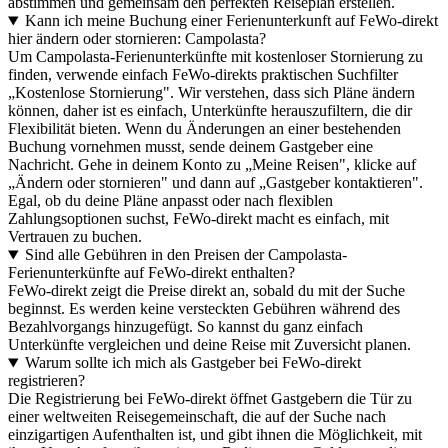
abstimmen und gemeinsam den perfekten Reiseplan erstellen.
Kann ich meine Buchung einer Ferienunterkunft auf FeWo-direkt
hier ändern oder stornieren: Campolasta?
Um Campolasta-Ferienunterkünfte mit kostenloser Stornierung zu
finden, verwende einfach FeWo-direkts praktischen Suchfilter
„Kostenlose Stornierung". Wir verstehen, dass sich Pläne ändern
können, daher ist es einfach, Unterkünfte herauszufiltern, die dir
Flexibilität bieten. Wenn du Änderungen an einer bestehenden
Buchung vornehmen musst, sende deinem Gastgeber eine
Nachricht. Gehe in deinem Konto zu „Meine Reisen", klicke auf
„Ändern oder stornieren" und dann auf „Gastgeber kontaktieren".
Egal, ob du deine Pläne anpasst oder nach flexiblen
Zahlungsoptionen suchst, FeWo-direkt macht es einfach, mit
Vertrauen zu buchen.
Sind alle Gebühren in den Preisen der Campolasta-
Ferienunterkünfte auf FeWo-direkt enthalten?
FeWo-direkt zeigt die Preise direkt an, sobald du mit der Suche
beginnst. Es werden keine versteckten Gebühren während des
Bezahlvorgangs hinzugefügt. So kannst du ganz einfach
Unterkünfte vergleichen und deine Reise mit Zuversicht planen.
Warum sollte ich mich als Gastgeber bei FeWo-direkt
registrieren?
Die Registrierung bei FeWo-direkt öffnet Gastgebern die Tür zu
einer weltweiten Reisegemeinschaft, die auf der Suche nach
einzigartigen Aufenthalten ist, und gibt ihnen die Möglichkeit, mit