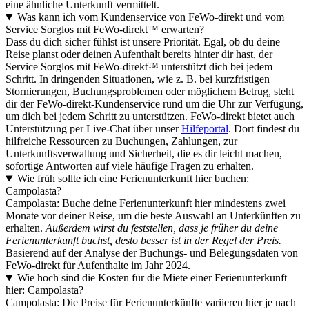
eine ähnliche Unterkunft vermittelt.
Was kann ich vom Kundenservice von FeWo-direkt und vom
Service Sorglos mit FeWo-direkt™ erwarten?
Dass du dich sicher fühlst ist unsere Priorität. Egal, ob du deine
Reise planst oder deinen Aufenthalt bereits hinter dir hast, der
Service Sorglos mit FeWo-direkt™ unterstützt dich bei jedem
Schritt. In dringenden Situationen, wie z. B. bei kurzfristigen
Stornierungen, Buchungsproblemen oder möglichem Betrug, steht
dir der FeWo-direkt-Kundenservice rund um die Uhr zur Verfügung,
um dich bei jedem Schritt zu unterstützen. FeWo-direkt bietet auch
Unterstützung per Live-Chat über unser
Hilfeportal
. Dort findest du
hilfreiche Ressourcen zu Buchungen, Zahlungen, zur
Unterkunftsverwaltung und Sicherheit, die es dir leicht machen,
sofortige Antworten auf viele häufige Fragen zu erhalten.
Wie früh sollte ich eine Ferienunterkunft hier buchen:
Campolasta?
Campolasta: Buche deine Ferienunterkunft hier mindestens zwei
Monate vor deiner Reise, um die beste Auswahl an Unterkünften zu
erhalten.
Außerdem wirst du feststellen, dass je früher du deine
Ferienunterkunft buchst, desto besser ist in der Regel der Preis.
Basierend auf der Analyse der Buchungs- und Belegungsdaten von
FeWo-direkt für Aufenthalte im Jahr 2024.
Wie hoch sind die Kosten für die Miete einer Ferienunterkunft
hier: Campolasta?
Campolasta: Die Preise für Ferienunterkünfte variieren hier je nach