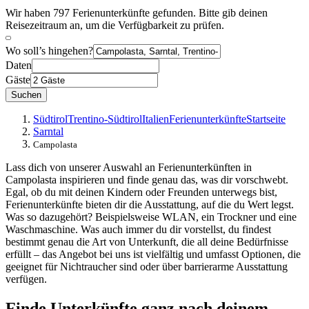
Wir haben 797 Ferienunterkünfte gefunden. Bitte gib deinen
Reisezeitraum an, um die Verfügbarkeit zu prüfen.
Wo soll’s hingehen?
Daten
Gäste
Suchen
Südtirol
Trentino-Südtirol
Italien
Ferienunterkünfte
Startseite
Sarntal
Campolasta
Lass dich von unserer Auswahl an Ferienunterkünften in
Campolasta inspirieren und finde genau das, was dir vorschwebt.
Egal, ob du mit deinen Kindern oder Freunden unterwegs bist,
Ferienunterkünfte bieten dir die Ausstattung, auf die du Wert legst.
Was so dazugehört? Beispielsweise WLAN, ein Trockner und eine
Waschmaschine. Was auch immer du dir vorstellst, du findest
bestimmt genau die Art von Unterkunft, die all deine Bedürfnisse
erfüllt – das Angebot bei uns ist vielfältig und umfasst Optionen, die
geeignet für Nichtraucher sind oder über barrierarme Ausstattung
verfügen.
Finde Unterkünfte ganz nach deinem