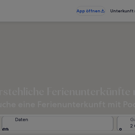
App öffnen
Unterkunft 
stehliche Ferienunterkünfte 
e eine Ferienunterkunft mit Pool
Daten
G
2 