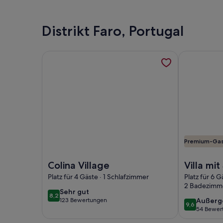
bewertungen)
bewert
Distrikt Faro, Portugal
Weitere Informationen zu Colina Village, werden 
Weitere Info
Premium-Ga
Foto von Colina Village
Foto von Vil
Colina Village
Villa mit
Schlafz
Platz für 4 Gäste · 1 Schlafzimmer
Platz für 6 G
2 Badezimm
private
sehr
Sehr gut
8,2
8,2 von 10
außerg
123 Bewertungen
Außerg
gut
(123
9,6
9,6 von 10
54 Bewer
(54
bewertungen)