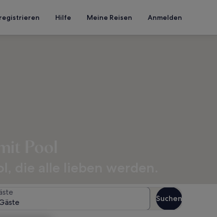
registrieren
Hilfe
Meine Reisen
Anmelden
mit Pool
, die alle lieben werden.
äste
Suchen
Gäste