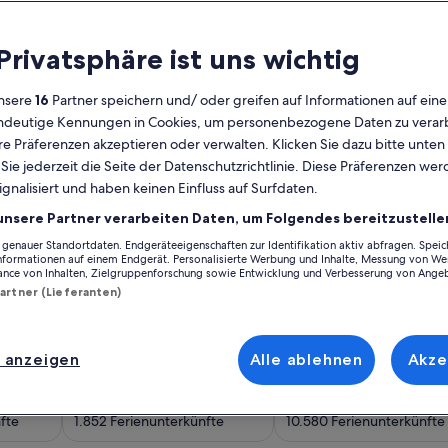
 Privatsphäre ist uns wichtig
nsere
16
Partner speichern und/ oder greifen auf Informationen auf ein
eindeutige Kennungen in Cookies, um personenbezogene Daten zu verarb
e Präferenzen akzeptieren oder verwalten. Klicken Sie dazu bitte unten
ie jederzeit die Seite der Datenschutzrichtlinie. Diese Präferenzen we
ignalisiert und haben keinen Einfluss auf Surfdaten.
unsere Partner verarbeiten Daten, um Folgendes bereitzustelle
enauer Standortdaten. Endgeräteeigenschaften zur Identifikation aktiv abfragen. Spei
Informationen auf einem Endgerät. Personalisierte Werbung und Inhalte, Messung von We
terkünfte in Mallorca. Wird in einem neuen Fenster geöffnet.
n zu Var. 15.445 Ferienunterkünfte in Var. Wird in einem neue
Weitere Informationen zu Lucca. 1.852 Ferienunterkün
Weitere Informationen z
ance von Inhalten, Zielgruppenforschung sowie Entwicklung und Verbesserung von Ange
Partner (Lieferanten)
3
4
 anzeigen
Alle ablehnen
Akze
Lucca
Bezirk Faro
fte
1.852 Ferienunterkünfte
10.580 Ferienunterkünfte