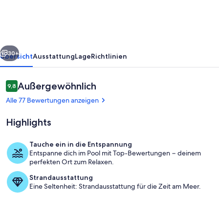
rück
Weiter
30+
Übersicht
Ausstattung
Lage
Richtlinien
Bewertungen
Außergewöhnlich
9,8
9,8 von 10.
Alle 77 Bewertungen anzeigen
Highlights
Tauche ein in die Entspannung
Entspanne dich im Pool mit Top-Bewertungen − deinem
Pool
perfekten Ort zum Relaxen.
Strandausstattung
Eine Seltenheit: Strandausstattung für die Zeit am Meer.