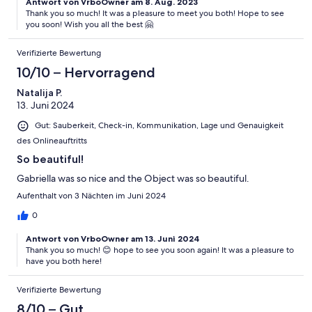
Antwort von VrboOwner am 8. Aug. 2023
Thank you so much! It was a pleasure to meet you both! Hope to see
you soon! Wish you all the best 🤗
Verifizierte Bewertung
10/10 – Hervorragend
Natalija P.
13. Juni 2024
Gut: Sauberkeit, Check-in, Kommunikation, Lage und Genauigkeit
des Onlineauftritts
So beautiful!
Gabriella was so nice and the Object was so beautiful.
Aufenthalt von 3 Nächten im Juni 2024
0
Antwort von VrboOwner am 13. Juni 2024
Thank you so much! 😊 hope to see you soon again! It was a pleasure to
have you both here!
Verifizierte Bewertung
8/10 – Gut