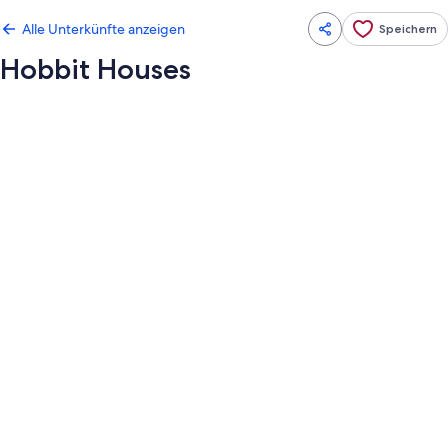
Alle Unterkünfte anzeigen
Speichern
Hobbit Houses
Fotogalerie
von
Hobbit
Houses