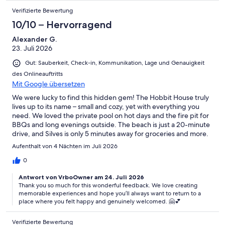
Verifizierte Bewertung
10/10 – Hervorragend
Alexander G.
23. Juli 2026
Gut: Sauberkeit, Check-in, Kommunikation, Lage und Genauigkeit
des Onlineauftritts
Mit Google übersetzen
We were lucky to find this hidden gem! The Hobbit House truly
lives up to its name – small and cozy, yet with everything you
need. We loved the private pool on hot days and the fire pit for
BBQs and long evenings outside. The beach is just a 20-minute
drive, and Silves is only 5 minutes away for groceries and more.
Catia was a wonderful host and made sure nothing was missing.
Aufenthalt von 4 Nächten im Juli 2026
We enjoyed every minute – highly recommended!
0
Antwort von VrboOwner am 24. Juli 2026
Thank you so much for this wonderful feedback. We love creating
memorable experiences and hope you’ll always want to return to a
place where you felt happy and genuinely welcomed. 🤗💕
Verifizierte Bewertung