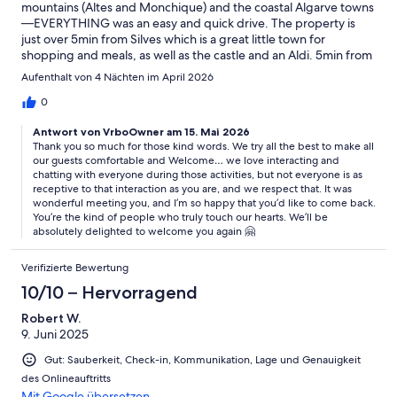
mountains (Altes and Monchique) and the coastal Algarve towns
—EVERYTHING was an easy and quick drive. The property is
just over 5min from Silves which is a great little town for
shopping and meals, as well as the castle and an Aldi. 5min from
town but SO tranquil. Doves cooong in the evening and all kinds
Aufenthalt von 4 Nächten im April 2026
of birds singing in the afternoon. I especially loved petting the
goats and feeding the chickens and ducks. The hosts are SO
0
kind and very respectful of guest privacy. They even gave us
Antwort von VrboOwner am 15. Mai 2026
fresh eggs to cook for breakfast and enough oranges to make 2
Thank you so much for those kind words. We try all the best to make all
glasses of the most delicious orange juice I’ve ever tasted!
our guests comfortable and Welcome… we love interacting and
Orange trees everywhere. The hobbit house was quite
chatting with everyone during those activities, but not everyone is as
comfortable and very very clean. We enjoyed a nap out on the
receptive to that interaction as you are, and we respect that. It was
deck by the pool in the afternoons (waiting for the restaurants
wonderful meeting you, and I’m so happy that you’d like to come back.
to open around 7). I want to go back!!!
You’re the kind of people who truly touch our hearts. We’ll be
absolutely delighted to welcome you again 🤗
Verifizierte Bewertung
10/10 – Hervorragend
Robert W.
9. Juni 2025
Gut: Sauberkeit, Check-in, Kommunikation, Lage und Genauigkeit
des Onlineauftritts
Mit Google übersetzen