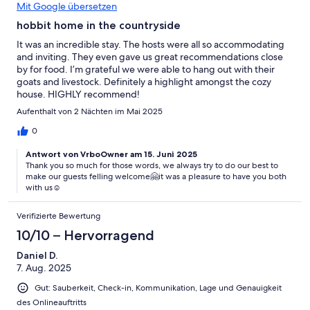
Mit Google übersetzen
hobbit home in the countryside
It was an incredible stay. The hosts were all so accommodating
and inviting. They even gave us great recommendations close
by for food. I’m grateful we were able to hang out with their
goats and livestock. Definitely a highlight amongst the cozy
house. HIGHLY recommend!
Aufenthalt von 2 Nächten im Mai 2025
0
Antwort von VrboOwner am 15. Juni 2025
Thank you so much for those words, we always try to do our best to
make our guests felling welcome🤗it was a pleasure to have you both
with us☺️
Verifizierte Bewertung
10/10 – Hervorragend
Daniel D.
7. Aug. 2025
Gut: Sauberkeit, Check-in, Kommunikation, Lage und Genauigkeit
des Onlineauftritts