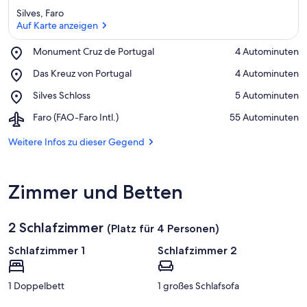
Silves, Faro
Auf Karte anzeigen
Place,
Monument Cruz de Portugal
‪4 Autominuten‬
Monument
Auf Karte anzeigen
Place,
Das Kreuz von Portugal
‪4 Autominuten‬
Cruz
Das
de
Place,
Silves Schloss
‪5 Autominuten‬
Kreuz
Portugal
Silves
von
Airport,
Faro (FAO-Faro Intl.)
‪55 Autominuten‬
Schloss
Portugal
Faro
(FAO-
Weitere Infos zu dieser Gegend
Faro
Intl.)
Zimmer und Betten
2 Schlafzimmer
(Platz für 4 Personen)
Schlafzimmer 1
Schlafzimmer 2
1 Doppelbett
1 großes Schlafsofa