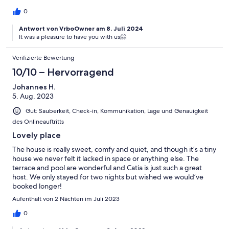
0
Antwort von VrboOwner am 8. Juli 2024
It was a pleasure to have you with us🤗
Verifizierte Bewertung
10/10 – Hervorragend
Johannes H.
5. Aug. 2023
Gut: Sauberkeit, Check-in, Kommunikation, Lage und Genauigkeit
des Onlineauftritts
Lovely place
The house is really sweet, comfy and quiet, and though it’s a tiny
house we never felt it lacked in space or anything else. The
terrace and pool are wonderful and Catia is just such a great
host. We only stayed for two nights but wished we would’ve
booked longer!
Aufenthalt von 2 Nächten im Juli 2023
0