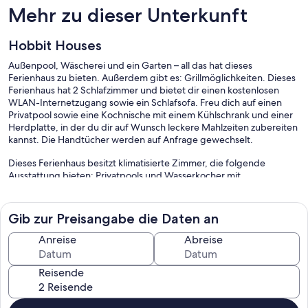
Mehr zu dieser Unterkunft
Hobbit Houses
Außenpool, Wäscherei und ein Garten – all das hat dieses
Ferienhaus zu bieten. Außerdem gibt es: Grillmöglichkeiten. Dieses
Ferienhaus hat 2 Schlafzimmer und bietet dir einen kostenlosen
WLAN-Internetzugang sowie ein Schlafsofa. Freu dich auf einen
Privatpool sowie eine Kochnische mit einem Kühlschrank und einer
Herdplatte, in der du dir auf Wunsch leckere Mahlzeiten zubereiten
kannst. Die Handtücher werden auf Anfrage gewechselt.
Dieses Ferienhaus besitzt klimatisierte Zimmer, die folgende
Ausstattung bieten: Privatpools und Wasserkocher mit
Kaffee-/Teezubehör. Die Zimmer verfügen über Patios. Zur
Ausstattung gehören Schlafsofas und Esstische. Zur Ausstattung
der Kochnischen gehören Kühlschrank, Herdplatte, Mikrowelle und
Gib zur Preisangabe die Daten an
Kochgeschirr/Geschirr/Besteck. Zur Badausstattung gehören
Duschen und Haartrockner.
Anreise
Abreise
Dir steht ein kostenloser Internetzugang (WLAN) zur Verfügung.
Smart-TVs stehen in den Zimmern zur Verfügung. Auf Anfrage sind
Reisende
frische Handtücher und frische Bettwäsche erhältlich.
Dieses Ferienhaus verfügt über folgendes Angebot: Außenpool.