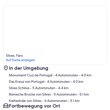
Silves, Faro
Auf Karte anzeigen
In der Umgebung
Karte
Monument Cruz de Portugal
- 4 Autominuten
- 4.0 km
Das Kreuz von Portugal
- 4 Autominuten
- 4.0 km
Silves Schloss
- 5 Autominuten
- 4.4 km
Römische Brücke von Silves
- 5 Autominuten
- 5.1 km
Kathedrale von Silves
- 6 Autominuten
- 5.1 km
Fortbewegung vor Ort