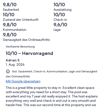
von
haben
insgesamt
9,8/10
10/10
Bewertung
Gästebewertungen
10
eine
77
von
haben
Sauberkeit
Ausstattung
-
Bewertung
Gästebewertungen
10/10
10/10
8
eine
Hervorragend
von
haben
-
Bewertung
Zustand der Unterkunft
Check-in
6
eine
9,8/10
9,6/10
Gut
von
-
Bewertung
4
Kommunikation
Lage
Okay
von
9,8/10
-
2
Schlecht
Genauigkeit des Onlineauftritts
-
Bewertungen
Verifizierte Bewertung
Ungenügend
10/10 – Hervorragend
Adrian S.
1. Aug. 2026
Gut: Sauberkeit, Check-in, Kommunikation, Lage und Genauigkeit
des Onlineauftritts
Mit Google übersetzen
This is a great little property to stay in. Excellent clean space
with everything you need for a short stay. The pool was
excellent and my 7 year old really enjoyed it. The host explains
everything very well and check in and out is very smooth and
hassle free. This was our second time at this property and we