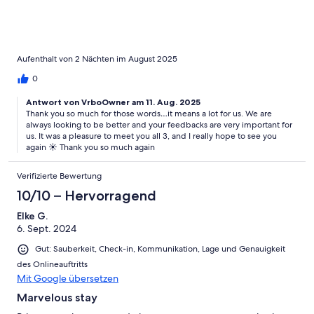
Aufenthalt von 2 Nächten im August 2025
0
Antwort von VrboOwner am 11. Aug. 2025
Thank you so much for those words…it means a lot for us. We are
always looking to be better and your feedbacks are very important for
us. It was a pleasure to meet you all 3, and I really hope to see you
again ☀️ Thank you so much again
Verifizierte Bewertung
10/10 – Hervorragend
Elke G.
6. Sept. 2024
Gut: Sauberkeit, Check-in, Kommunikation, Lage und Genauigkeit
des Onlineauftritts
Mit Google übersetzen
Marvelous stay