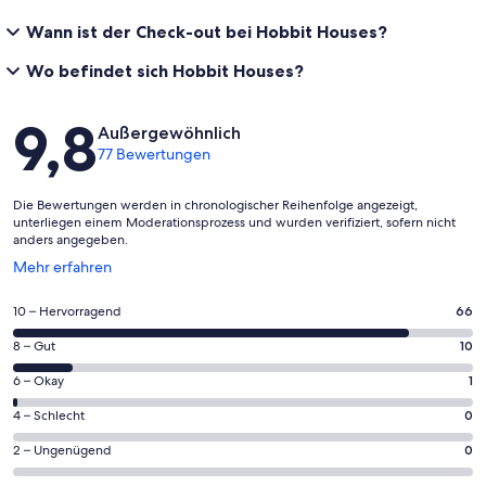
Wann ist der Check-out bei Hobbit Houses?
Wo befindet sich Hobbit Houses?
Bewertungen
9,8
Außergewöhnlich
77 Bewertungen
Die Bewertungen werden in chronologischer Reihenfolge angezeigt,
unterliegen einem Moderationsprozess und wurden verifiziert, sofern nicht
anders angegeben.
Wird
Mehr erfahren
in
einem
66
10 – Hervorragend
66
neuen
von
Fenster
10
8 – Gut
10
insgesamt
geöffnet
von
77
1
6 – Okay
1
insgesamt
Gästebewertungen
von
77
0
4 – Schlecht
0
haben
insgesamt
Gästebewertungen
von
eine
77
0
2 – Ungenügend
0
haben
insgesamt
Bewertung
Gästebewertungen
von
eine
77