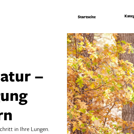
Kate
Startseite
atur –
gung
rn
hritt in Ihre Lungen.