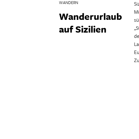
WANDERN
Si
Mi
Wanderurlaub
sü
auf Sizilien
„S
de
La
Eu
Zu