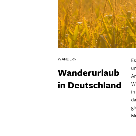
WANDERN
Es
un
Wanderurlaub
An
in Deutschland
Wu
in
da
gl
Me