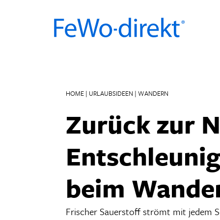
Skip
to
content
HOME
|
URLAUBSIDEEN
|
WANDERN
Zurück zur N
Entschleuni
beim Wande
Frischer Sauerstoff strömt mit jedem Sc