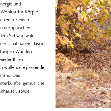
Energie und
Wohltat für Körper,
aften für einen
en europäischen
 dem Schwarzwald,
meer. Unabhängig davon,
rtägigen Wandern
wieder Ihren
n wollen, die passende
srand. Das
nterkünfte, gemütliche
nhäuser, sowie