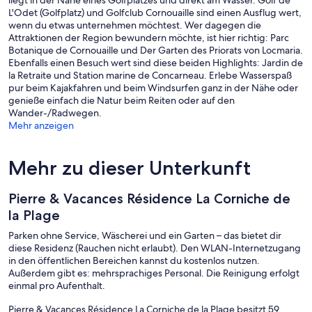
liegt in der Nähe eines Golfplatzes und direkt am Wasser. Golf de
L'Odet (Golfplatz) und Golfclub Cornouaille sind einen Ausflug wert,
wenn du etwas unternehmen möchtest. Wer dagegen die
Attraktionen der Region bewundern möchte, ist hier richtig: Parc
Botanique de Cornouaille und Der Garten des Priorats von Locmaria.
Ebenfalls einen Besuch wert sind diese beiden Highlights: Jardin de
la Retraite und Station marine de Concarneau. Erlebe Wasserspaß
pur beim Kajakfahren und beim Windsurfen ganz in der Nähe oder
genieße einfach die Natur beim Reiten oder auf den
Wander-/Radwegen.
Mehr anzeigen
Mehr zu dieser Unterkunft
Pierre & Vacances Résidence La Corniche de
la Plage
Parken ohne Service, Wäscherei und ein Garten – das bietet dir
diese Residenz (Rauchen nicht erlaubt). Den WLAN-Internetzugang
in den öffentlichen Bereichen kannst du kostenlos nutzen.
Außerdem gibt es: mehrsprachiges Personal. Die Reinigung erfolgt
einmal pro Aufenthalt.
Pierre & Vacances Résidence La Corniche de la Plage besitzt 59