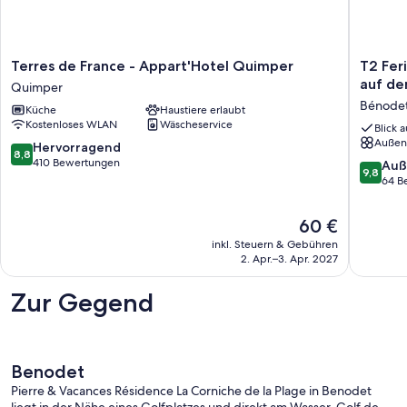
-
Balcon
Terres
T2
Terres de France - Appart'Hotel Quimper
T2 Fer
de
Ferien
auf de
Quimper
France
mit
Bénode
Küche
Haustiere erlaubt
-
atembe
Kostenloses WLAN
Wäscheservice
Appart'Hotel
Blick
Blick 
Außen
Quimper
auf
8.8
Hervorragend
8,8
Quimper
den
von
410 Bewertungen
9.8
Auß
9,8
Strand
10,
von
64 B
Bénode
Hervorragend,
10,
410
Außerge
Der
60 €
Bewertungen
64
Preis
inkl. Steuern & Gebühren
Bewert
beträgt
2. Apr.–3. Apr. 2027
60 €
Zur Gegend
Benodet
Pierre & Vacances Résidence La Corniche de la Plage in Benodet