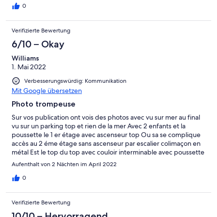
0
Verifizierte Bewertung
6/10 – Okay
Williams
1. Mai 2022
Verbesserungswürdig: Kommunikation
Mit Google übersetzen
Photo trompeuse
Sur vos publication ont vois des photos avec vu sur mer au final
vu sur un parking top et rien de la mer Avec 2 enfants et la
poussette le 1 er étage avec ascenseur top Ou sa se complique
accès au 2 éme étage sans ascenseur par escalier colimaçon en
métal Est le top du top avec couloir interminable avec poussette
valise etc Franchement un véritable piège Communication pas
Aufenthalt von 2 Nächten im April 2022
terrible pour faire changement de chambre Heure de
permanence restreinte Sa évite les discutions Mais la suite du
0
séjour ailleurs
Verifizierte Bewertung
10/10 – Hervorragend