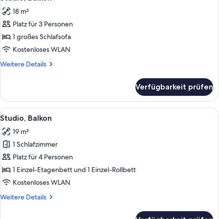
Fotos
18 m²
für
Platz für 3 Personen
Studio,
Balkon
1 großes Schlafsofa
anzeigen
Kostenloses WLAN
Weitere
Weitere Details
Details
für
Verfügbarkeit prüfen
Studio,
Balkon
Alle
Ein Zimmer mit einer Couch, einem Ti
5
Studio, Balkon
Fotos
19 m²
für
1 Schlafzimmer
Studio,
Balkon
Platz für 4 Personen
anzeigen
1 Einzel-Etagenbett und 1 Einzel-Rollbett
Kostenloses WLAN
Weitere
Weitere Details
Details
für