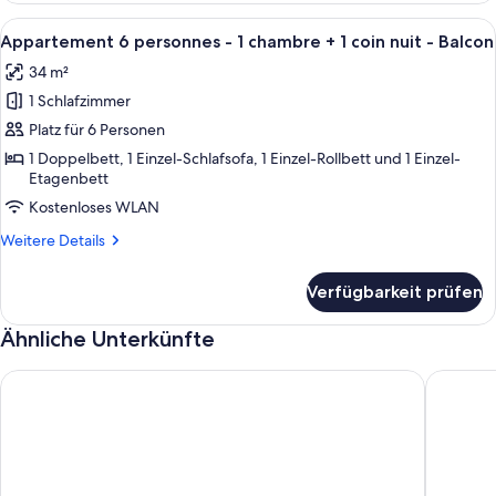
Schlafzimmer,
Alle
Ein Zimmer mit einem Holztisch und S
6
Balkon
Appartement 6 personnes - 1 chambre + 1 coin nuit - Balcon
Fotos
34 m²
für
1 Schlafzimmer
Appartement
6
Platz für 6 Personen
personnes
1 Doppelbett, 1 Einzel-Schlafsofa, 1 Einzel-Rollbett und 1 Einzel-
Etagenbett
-
1
Kostenloses WLAN
chambre
Weitere
Weitere Details
+
Details
für
1
Verfügbarkeit prüfen
Appartement
coin
6
nuit
Ähnliche Unterkünfte
personnes
-
-
1
Terres de France - Appart'Hotel Quimper
T2 Ferie
Balcon
chambre
anzeigen
+
1
coin
nuit