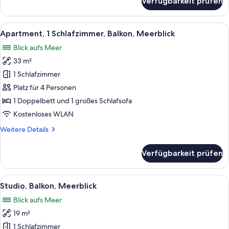
Verfügbarkeit prüfen
Studio,
Balkon
Alle
Ein Schlafzimmer mit Dachfenster, ei
6
Apartment, 1 Schlafzimmer, Balkon, Meerblick
Fotos
Blick aufs Meer
für
33 m²
Apartment,
1
1 Schlafzimmer
Schlafzimmer,
Platz für 4 Personen
Balkon,
1 Doppelbett und 1 großes Schlafsofa
Meerblick
Kostenloses WLAN
anzeigen
Weitere
Weitere Details
Details
für
Verfügbarkeit prüfen
Apartment,
1
Schlafzimmer,
Alle
Ein Zimmer mit einem Holztisch, eine
6
Balkon,
Studio, Balkon, Meerblick
Fotos
Meerblick
Blick aufs Meer
für
19 m²
Studio,
Balkon,
1 Schlafzimmer