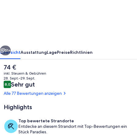
&
Vacances
Résidence
La
Corniche
rück
Weiter
de
51+
Übersicht
Ausstattung
Lage
Preise
Richtlinien
la
Der
74 €
Plage
aktuelle
inkl. Steuern & Gebühren
Preis
28. Sept.–29. Sept.
beträgt
Bewertungen
Sehr gut
8,0
8,0 von 10.
74 €.
Alle 77 Bewertungen anzeigen
Highlights
Fassade der Unterkunft
Top bewertete Strandorte
Entdecke an diesem Strandort mit Top-Bewertungen ein
Stück Paradies.