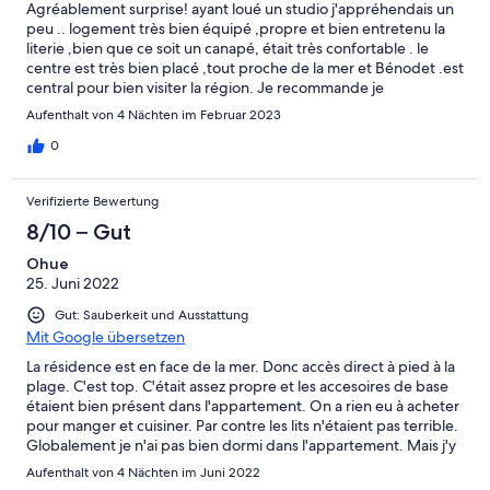
Agréablement surprise! ayant loué un studio j'appréhendais un
peu .. logement très bien équipé ,propre et bien entretenu la
literie ,bien que ce soit un canapé, était très confortable . le
centre est très bien placé ,tout proche de la mer et Bénodet .est
central pour bien visiter la région. Je recommande je
recommande
Aufenthalt von 4 Nächten im Februar 2023
0
Verifizierte Bewertung
8/10 – Gut
Ohue
25. Juni 2022
Gut: Sauberkeit und Ausstattung
Mit Google übersetzen
La résidence est en face de la mer. Donc accès direct à pied à la
plage. C'est top. C'était assez propre et les accesoires de base
étaient bien présent dans l'appartement. On a rien eu à acheter
pour manger et cuisiner. Par contre les lits n'étaient pas terrible.
Globalement je n'ai pas bien dormi dans l'appartement. Mais j'y
ai quand même passé un bon séjour.
Aufenthalt von 4 Nächten im Juni 2022