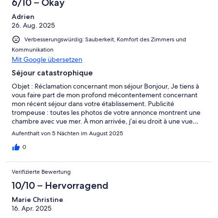
6/10 – Okay
Adrien
26. Aug. 2025
Verbesserungswürdig: Sauberkeit, Komfort des Zimmers und
Kommunikation
Mit Google übersetzen
Séjour catastrophique
Objet : Réclamation concernant mon séjour Bonjour, Je tiens à
vous faire part de mon profond mécontentement concernant
mon récent séjour dans votre établissement. Publicité
trompeuse : toutes les photos de votre annonce montrent une
chambre avec vue mer. À mon arrivée, j’ai eu droit à une vue…
sur le parking, ce qui est très loin de ce qui était annoncé.
Aufenthalt von 5 Nächten im August 2025
Propreté et confort : la literie laisse fortement à désirer. J’ai
même des doutes concernant la présence de punaises de lit (un
0
rendez-vous médical est prévu). Accueil déplorable : la
personne à l’accueil s’est montrée hautaine, fermée à toute
Verifizierte Bewertung
discussion. Lorsque j’ai demandé la fameuse chambre avec vue
mer, la seule réponse a été : « payez un supplément ». Pas
10/10 – Hervorragend
vraiment commerçant, surtout dans ce contexte. En venant
Marie Christine
depuis plus de 10 ans en Bretagne, c’est la première fois que je
16. Apr. 2025
vis une telle expérience. Je suis extrêmement déçu et considère
que votre établissement pratique une publicité mensongère. Je