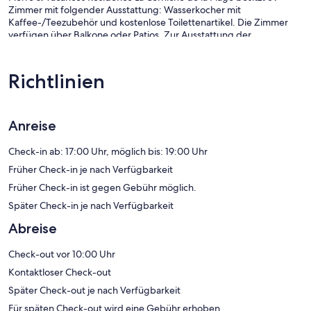
Zimmer mit folgender Ausstattung: Wasserkocher mit
Kaffee-/Teezubehör und kostenlose Toilettenartikel. Die Zimmer
verfügen über Balkone oder Patios. Zur Ausstattung der
Kochnischen gehören Kühlschrank, Herdplatte, Mikrowelle und
Kochgeschirr/Geschirr/Besteck.
Zur Badausstattung gehört Folgendes: Badewannen oder Duschen.
Richtlinien
Dir steht ein kostenloser Internetzugang (WLAN) zur Verfügung.
Der Reinigungsservice wird einmal pro Aufenthalt angeboten.
Anreise
Die unten aufgeführten Freizeitaktivitäten werden entweder vor
Ort oder in der Nähe angeboten. Es können dabei Gebühren
anfallen.
Check-in ab: 17:00 Uhr, möglich bis: 19:00 Uhr
Früher Check-in je nach Verfügbarkeit
Früher Check-in ist gegen Gebühr möglich.
Später Check-in je nach Verfügbarkeit
Abreise
Check-out vor 10:00 Uhr
Kontaktloser Check-out
Später Check-out je nach Verfügbarkeit
Für späten Check-out wird eine Gebühr erhoben.