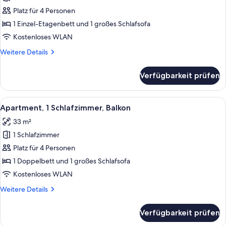
Meerblick
Platz für 4 Personen
anzeigen
1 Einzel-Etagenbett und 1 großes Schlafsofa
Kostenloses WLAN
Weitere
Weitere Details
Details
für
Verfügbarkeit prüfen
Studio,
Balkon,
Meerblick
Alle
Ein kompakter Wohnraum mit Küchenze
5
Apartment, 1 Schlafzimmer, Balkon
Fotos
33 m²
für
1 Schlafzimmer
Apartment,
1
Platz für 4 Personen
Schlafzimmer,
1 Doppelbett und 1 großes Schlafsofa
Balkon
Kostenloses WLAN
anzeigen
Weitere
Weitere Details
Details
für
Verfügbarkeit prüfen
Apartment,
1