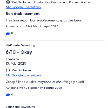
Gut: Sauberkeit, Komfort des Zimmers und Kommunikation
vous demande donc un geste commercial en compensation de
Mit Google übersetzen
ce séjour raté. À défaut, je n’hésiterai pas à partager mon
expérience sur les plateformes d’avis et à saisir les organismes
Bon établissement
compétents pour publicité mensongère. Dans l’attente de votre
Tres bon sejour, bon emplacement, appt tres bien
retour rapide. Cordialement,
Aufenthalt von 2 Nächten im April 2025
0
Verifizierte Bewertung
6/10 – Okay
Frederic
13. Feb. 2025
Gut: Sauberkeit
Mit Google übersetzen
Canapé lit de qualite moyenne et chaufdage poussif
Aufenthalt von 2 Nächten im Februar 2025
0
Verifizierte Bewertung