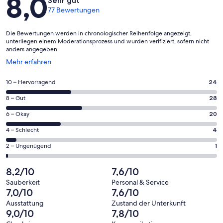
8,0
Sehr gut
77 Bewertungen
Die Bewertungen werden in chronologischer Reihenfolge angezeigt,
unterliegen einem Moderationsprozess und wurden verifiziert, sofern nicht
anders angegeben.
Wird
Mehr erfahren
in
einem
24
10 – Hervorragend
24
neuen
von
Fenster
28
8 – Gut
28
insgesamt
geöffnet
von
77
20
6 – Okay
20
insgesamt
Gästebewertungen
von
77
4
4 – Schlecht
4
haben
insgesamt
Gästebewertungen
von
eine
77
1
2 – Ungenügend
1
haben
insgesamt
Bewertung
Gästebewertungen
von
eine
77
von
haben
insgesamt
8,2/10
7,6/10
Bewertung
Gästebewertungen
10
eine
77
von
haben
Sauberkeit
Personal & Service
-
Bewertung
Gästebewertungen
7,0/10
7,6/10
8
eine
Hervorragend
von
haben
-
Bewertung
Ausstattung
Zustand der Unterkunft
6
eine
9,0/10
7,8/10
Gut
von
-
Bewertung