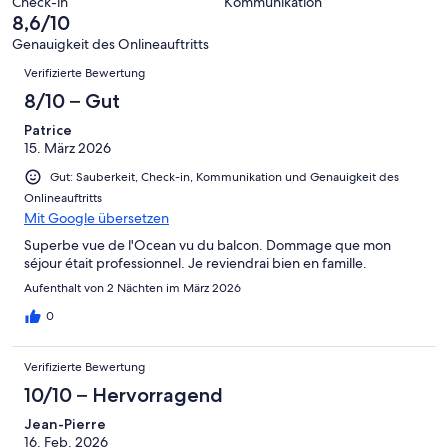
4
Check-in
Kommunikation
Okay
von
8,6/10
-
2
Schlecht
Genauigkeit des Onlineauftritts
-
Bewertungen
Verifizierte Bewertung
Ungenügend
8/10 – Gut
Patrice
15. März 2026
Gut: Sauberkeit, Check-in, Kommunikation und Genauigkeit des
Onlineauftritts
Mit Google übersetzen
Superbe vue de l'Ocean vu du balcon. Dommage que mon
séjour était professionnel. Je reviendrai bien en famille.
Aufenthalt von 2 Nächten im März 2026
0
Verifizierte Bewertung
10/10 – Hervorragend
Jean-Pierre
16. Feb. 2026