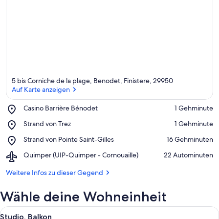
5 bis Corniche de la plage, Benodet, Finistere, 29950
Auf Karte anzeigen
Place,
Casino Barrière Bénodet
‪1 Gehminute‬
Casino
Auf Karte anzeigen
Place,
Strand von Trez
‪1 Gehminute‬
Barrière
Strand
Bénodet
Place,
Strand von Pointe Saint-Gilles
‪16 Gehminuten‬
von
Strand
Trez
Airport,
Quimper (UIP-Quimper - Cornouaille)
‪22 Autominuten‬
von
Quimper
Pointe
(UIP-
Weitere Infos zu dieser Gegend
Saint-
Quimper
Gilles
-
Wähle deine Wohneinheit
Cornouaille)
Alle
Ein kompakter Wohnbereich mit einer
5
Studio, Balkon