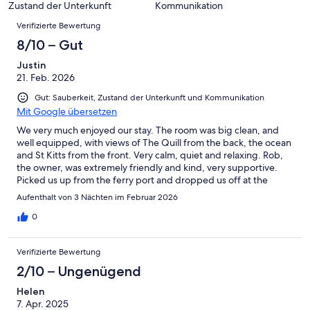
-
Bewertung
Zustand der Unterkunft
Kommunikation
6
eine
Bewertungen
Gut
von
Verifizierte Bewertung
-
Bewertung
4
Okay
von
8/10 – Gut
-
2
Schlecht
Justin
-
21. Feb. 2026
Ungenügend
Gut: Sauberkeit, Zustand der Unterkunft und Kommunikation
Mit Google übersetzen
We very much enjoyed our stay. The room was big clean, and
well equipped, with views of The Quill from the back, the ocean
and St Kitts from the front. Very calm, quiet and relaxing. Rob,
the owner, was extremely friendly and kind, very supportive.
Picked us up from the ferry port and dropped us off at the
airport. If you like peace and quiet, like to watch the watch the
Aufenthalt von 3 Nächten im Februar 2026
ocean and read books and like to cook for yourself, this place is
great. Be aware, it is out of the way, so you will need a car to
0
really be flexible on the island.
Verifizierte Bewertung
2/10 – Ungenügend
Helen
7. Apr. 2025