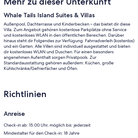
Mehr zu dieser Unterkunft
Whale Tails Island Suites & Villas
Außenpool, Dachterrasse und Kinderbecken – das bietet dir diese
Villa. Zum Angebot gehören kostenlose Parkplätze ohne Service
und kostenloses WLAN in den öffentlichen Bereichen. Darüber
hinaus steht dir Folgendes zur Verfügung: Fahrradverleih (kostenlos)
und ein Garten. Alle Villen sind individuell ausgestattet und bieten
dir kostenloses WLAN und Duschen. Für einen besonders
angenehmen Aufenthalt sorgen Privatpools. Zur
Standardausstattung gehören außerdem: Küchen, große
Kühlschränke/Gefrierfächer und Öfen.
Whale Tails Island Suites & Villas besitzt 3 klimatisierte Zimmer mit
folgender Ausstattung: Privatpools und Designer-Toilettenartikel.
Diese individuell ausgestatteten und eingerichteten Unterkünfte
Richtlinien
bieten separate Sitzecken sowie Schreibtische. Diese Villa mit 4
Sternen bietet Wohneinheiten mit Küchen, zu deren Ausstattung
große Kühlschränke/Gefrierfächer, Herdplatte, Mikrowelle und
separate Essbereiche gehören. Die Bäder sind wie folgt
Anreise
ausgestattet: Duschen mit Regenduschen und kostenlose
Toilettenartikel.
Check-in ab: 15:00 Uhr, möglich bis: jederzeit
Diese Villa in Oranjestad bietet dir einen kostenlosen WLAN-
Mindestalter für den Check-in: 18 Jahre
Zugang. Neben 32-Zoll-LED-Fernseher mit Premium-