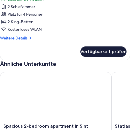
für
2 Schlafzimmer
Villa,
Meerblick
Platz für 4 Personen
anzeigen
2 King-Betten
Kostenloses WLAN
Weitere
Weitere Details
Details
für
Verfügbarkeit prüfen
Villa,
Meerblick
Ähnliche Unterkünfte
Spacious 2-bedroom apartment in Sint Eustatius with beautifu
Statias 
Spacious
Statias
Spacious 2-bedroom apartment in Sint
Statia