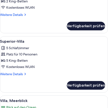
anzeigen
2 King-Betten
Kostenloses WLAN
Weitere
Weitere Details
Details
für
Verfügbarkeit prüfen
Familien-
Suite
Alle
Zimmer
9
Superior-Villa
Fotos
5 Schlafzimmer
für
Platz für 10 Personen
Superior-
Villa
5 King-Betten
anzeigen
Kostenloses WLAN
Weitere
Weitere Details
Details
für
Verfügbarkeit prüfen
Superior-
Villa
Alle
Zimmer
7
Villa, Meerblick
Fotos
Blick auf den Ozean