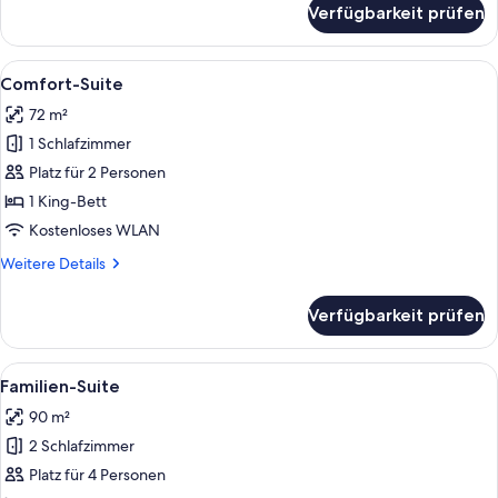
Verfügbarkeit prüfen
Standard-
Suite
Alle
Ein Zimmer mit Bett, Tisch mit Stühle
22
Comfort-Suite
Fotos
72 m²
für
1 Schlafzimmer
Comfort-
Suite
Platz für 2 Personen
anzeigen
1 King-Bett
Kostenloses WLAN
Weitere
Weitere Details
Details
für
Verfügbarkeit prüfen
Comfort-
Suite
Alle
Zimmer
11
Familien-Suite
Fotos
90 m²
für
2 Schlafzimmer
Familien-
Suite
Platz für 4 Personen