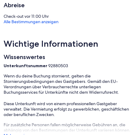
Digitalempfang sind die Zimmer mit folgenden Angeboten
Abreise
und/oder technischen Geräten ausgestattet: Netflix. Der
Reinigungsservice wird täglich angeboten. Auf Anfrage bekommst
Check-out vor 11:00 Uhr
du Bügeleisen/Bügelbretter.
Alle Bestimmungen anzeigen
Zum Freizeitangebot vor Ort gehört Folgendes: Außenpool und
Kinderbecken.
Wichtige Informationen
Die unten aufgeführten Freizeitaktivitäten werden entweder vor
Ort oder in der Nähe angeboten. Es können dabei Gebühren
anfallen.
Wissenswertes
Unterkunftsnummer
92880503
Wenn du deine Buchung stornierst, gelten die
Stornierungsbedingungen des Gastgebers. Gemäß den EU-
Verordnungen über Verbraucherrechte unterliegen
Buchungsservices für Unterkünfte nicht dem Widerrufsrecht.
Diese Unterkunft wird von einem professionellen Gastgeber
verwaltet. Die Vermietung erfolgt zu gewerblichen, geschäftlichen
oder beruflichen Zwecken.
Für zusätzliche Personen fallen möglicherweise Gebühren an, die
abhängig von den Bestimmungen der Unterkunft variieren können.