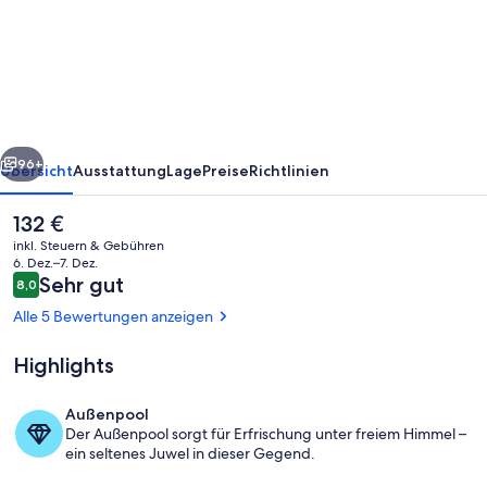
Tails
Island
Suites
&
Villas
rück
Weiter
96+
Übersicht
Ausstattung
Lage
Preise
Richtlinien
Der
132 €
aktuelle
inkl. Steuern & Gebühren
Preis
6. Dez.–7. Dez.
beträgt
Bewertungen
Sehr gut
8,0
8,0 von 10.
132 €.
Alle 5 Bewertungen anzeigen
Highlights
Außenbereich
Außenpool
Der Außenpool sorgt für Erfrischung unter freiem Himmel –
ein seltenes Juwel in dieser Gegend.