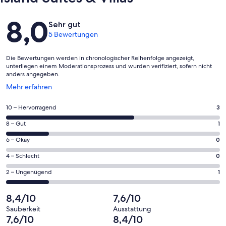
Bewertungen
8,0
Sehr gut
5 Bewertungen
Die Bewertungen werden in chronologischer Reihenfolge angezeigt,
unterliegen einem Moderationsprozess und wurden verifiziert, sofern nicht
anders angegeben.
Wird
Mehr erfahren
in
einem
3
10 – Hervorragend
3
neuen
von
Fenster
1
8 – Gut
1
insgesamt
geöffnet
von
5
0
6 – Okay
0
insgesamt
Gästebewertungen
von
5
0
4 – Schlecht
0
haben
insgesamt
Gästebewertungen
von
eine
5
1
2 – Ungenügend
1
haben
insgesamt
Bewertung
Gästebewertungen
von
eine
5
von
haben
insgesamt
8,4/10
7,6/10
Bewertung
Gästebewertungen
10
eine
5
von
haben
Sauberkeit
Ausstattung
-
Bewertung
Gästebewertungen
7,6/10
8,4/10
8
eine
Hervorragend
von
haben