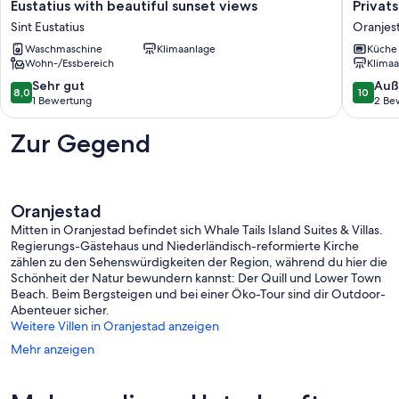
2-
beste
Eustatius with beautiful sunset views
Privat
bedroom
Aussicht
Sint Eustatius
Oranjes
apartment
Komfort
in
Waschmaschine
Klimaanlage
Privatsp
Küche
Wohn-/Essbereich
Klimaa
Sint
Natur
Eustatius
und
8.0
10.0
Sehr gut
Auß
8,0
10
with
Nachhalt
von
von
1 Bewertung
2 Be
beautiful
Oranjes
10,
10,
sunset
Sehr
Außerge
Zur Gegend
views
gut,
2
Sint
1
Bewert
Eustatius
Bewertung
Oranjestad
Mitten in Oranjestad befindet sich Whale Tails Island Suites & Villas.
Regierungs-Gästehaus und Niederländisch-reformierte Kirche
zählen zu den Sehenswürdigkeiten der Region, während du hier die
Schönheit der Natur bewundern kannst: Der Quill und Lower Town
Beach. Beim Bergsteigen und bei einer Öko-Tour sind dir Outdoor-
Abenteuer sicher.
Weitere Villen in Oranjestad anzeigen
Mehr anzeigen