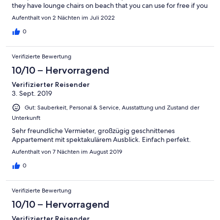
they have lounge chairs on beach that you can use for free if you
tell the staff you are staying with Sifis. The easy to walk to
Aufenthalt von 2 Nächten im Juli 2022
restaurants are delicious and Panos/Christina will gladly make
excellent recommendations. We came with our two kids (ages
0
14 & 11) and because of the proximity to shops, beach and
restaurants- we had no worry letting them go off on their own.
Verifizierte Bewertung
We only just checked out of Sifis today and I am already hoping
to return next year. I will absolutely arrange to stay at Sifis.
10/10 – Hervorragend
Thanks!
Verifizierter Reisender
3. Sept. 2019
Gut: Sauberkeit, Personal & Service, Ausstattung und Zustand der
Unterkunft
Sehr freundliche Vermieter, großzügig geschnittenes
Appartement mit spektakulärem Ausblick. Einfach perfekt.
Aufenthalt von 7 Nächten im August 2019
0
Verifizierte Bewertung
10/10 – Hervorragend
Verifizierter Reisender