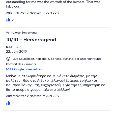
outstanding for me was the warmth of the owners. That was
fabulous.
Aufenthalt von 3 Nächten im Juni 2019
0
Verifizierte Bewertung
10/10 – Hervorragend
KALLIOPI
22. Juni 2019
Gut: Sauberkeit, Personal & Service, Zustand der Unterkunft und
Komfort des Zimmers
Mit Google übersetzen
Μείναμε στο ωραιότερο και πιο άνετο δωμάτιο, με την
καλύτερη θέα στο Λιβυκό πέλαγος! Ευάερο, ευήλιο και
καθαρό! Παναγιώτη, ευχαριστούμε για την εξυπηρέτηση και
θα τα πούμε σίγουρα πάλι στο μέλλον!
Aufenthalt von 2 Nächten im Juni 2019
0