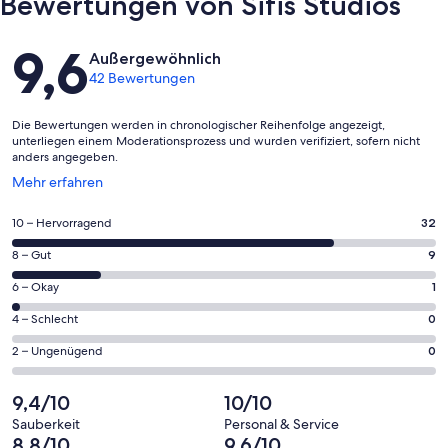
Bewertungen von Sifis Studios
Bewertungen
9,6
Außergewöhnlich
42 Bewertungen
Die Bewertungen werden in chronologischer Reihenfolge angezeigt,
unterliegen einem Moderationsprozess und wurden verifiziert, sofern nicht
anders angegeben.
Wird
Mehr erfahren
in
einem
32
10 – Hervorragend
32
neuen
von
Fenster
9
8 – Gut
9
insgesamt
geöffnet
von
42
1
6 – Okay
1
insgesamt
Gästebewertungen
von
42
0
4 – Schlecht
0
haben
insgesamt
Gästebewertungen
von
eine
42
0
2 – Ungenügend
0
haben
insgesamt
Bewertung
Gästebewertungen
von
eine
42
von
haben
insgesamt
9,4/10
10/10
Bewertung
Gästebewertungen
10
eine
42
von
haben
Sauberkeit
Personal & Service
-
Bewertung
Gästebewertungen
8,8/10
9,6/10
8
eine