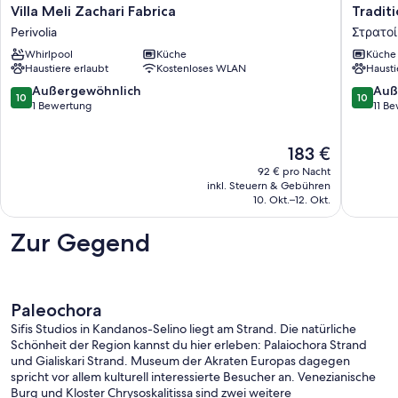
Villa
Traditio
Villa Meli Zachari Fabrica
Tradit
Meli
Steinha
Perivolia
Στρατοί
Zachari
in
Whirlpool
Küche
Küche
Fabrica
grüner
Haustiere erlaubt
Kostenloses WLAN
Hausti
Perivolia
Landsch
Στρατοί
10.0
10.0
Außergewöhnlich
Auß
10
10
von
von
1 Bewertung
11 B
10,
10,
Außergewöhnlich,
Außerge
Der
183 €
1
11
Preis
Bewertung
Bewert
92 € pro Nacht
beträgt
inkl. Steuern & Gebühren
183 €
10. Okt.–12. Okt.
Zur Gegend
Paleochora
Sifis Studios in Kandanos-Selino liegt am Strand. Die natürliche
Schönheit der Region kannst du hier erleben: Palaiochora Strand
und Gialiskari Strand. Museum der Akraten Europas dagegen
spricht vor allem kulturell interessierte Besucher an. Venezianische
Burg und Kloster Chrysoskalitissa sind zwei weitere