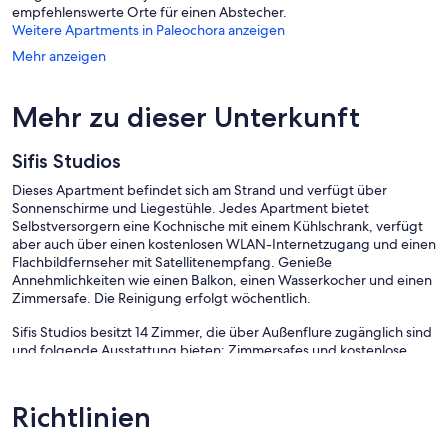
empfehlenswerte Orte für einen Abstecher.
Weitere Apartments in Paleochora anzeigen
Mehr anzeigen
Mehr zu dieser Unterkunft
Sifis Studios
Dieses Apartment befindet sich am Strand und verfügt über
Sonnenschirme und Liegestühle. Jedes Apartment bietet
Selbstversorgern eine Kochnische mit einem Kühlschrank, verfügt
aber auch über einen kostenlosen WLAN-Internetzugang und einen
Flachbildfernseher mit Satellitenempfang. Genieße
Annehmlichkeiten wie einen Balkon, einen Wasserkocher und einen
Zimmersafe. Die Reinigung erfolgt wöchentlich.
Sifis Studios besitzt 14 Zimmer, die über Außenflure zugänglich sind
und folgende Ausstattung bieten: Zimmersafes und kostenlose
Toilettenartikel. Die Zimmer verfügen über Balkone oder Patios.
Diese individuell ausgestatteten und eingerichteten Zimmer bieten
Schreibtische. Dieses Apartment mit 3 Sternen bietet
Richtlinien
Wohneinheiten mit Kochnischen, zu deren Ausstattung Kühlschrank
und Kochgeschirr/Geschirr/Besteck gehören. Zur Badausstattung