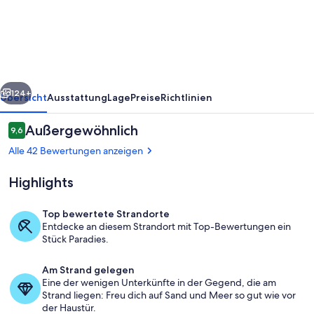
rück
Weiter
124+
Übersicht
Ausstattung
Lage
Preise
Richtlinien
Bewertungen
Außergewöhnlich
9,6
9,6 von 10.
Alle 42 Bewertungen anzeigen
Highlights
Top bewertete Strandorte
Entdecke an diesem Strandort mit Top-Bewertungen ein
Stück Paradies.
Unterkunftsgelände
Am Strand gelegen
Eine der wenigen Unterkünfte in der Gegend, die am
Strand liegen: Freu dich auf Sand und Meer so gut wie vor
der Haustür.