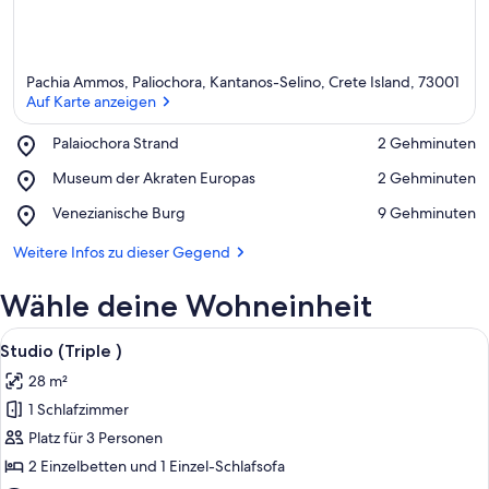
Pachia Ammos, Paliochora, Kantanos-Selino, Crete Island, 73001
Auf Karte anzeigen
Place,
Palaiochora Strand
‪2 Gehminuten‬
Palaiochora
Auf Karte anzeigen
Place,
Museum der Akraten Europas
‪2 Gehminuten‬
Strand
Museum
Place,
Venezianische Burg
‪9 Gehminuten‬
der
Venezianische
Akraten
Burg
Weitere Infos zu dieser Gegend
Europas
Wähle deine Wohneinheit
Alle
Zimmer
29
Studio (Triple )
Fotos
28 m²
für
1 Schlafzimmer
Studio
(Triple
Platz für 3 Personen
)
2 Einzelbetten und 1 Einzel-Schlafsofa