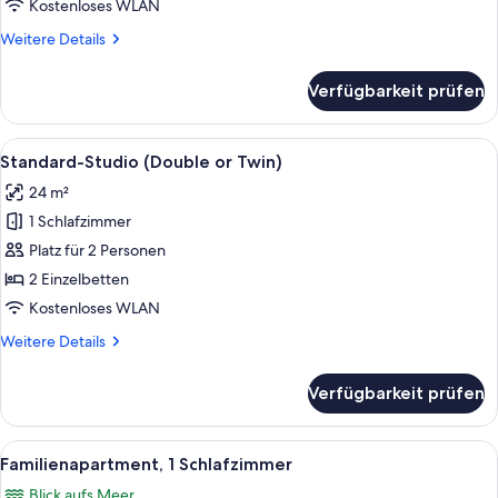
anzeigen
Kostenloses WLAN
Weitere
Weitere Details
Details
für
Verfügbarkeit prüfen
Studio
(Triple
)
Alle
Ein Hotelzimmer mit Bett, Schreibtisc
37
Standard-Studio (Double or Twin)
Fotos
24 m²
für
1 Schlafzimmer
Standard-
Studio
Platz für 2 Personen
(Double
2 Einzelbetten
or
Kostenloses WLAN
Twin)
Weitere
Weitere Details
anzeigen
Details
für
Verfügbarkeit prüfen
Standard-
Studio
(Double
Alle
Ein Schlafzimmer mit einem Bett, eine
28
or
Familienapartment, 1 Schlafzimmer
Fotos
Twin)
Blick aufs Meer