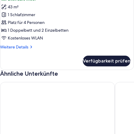
für
43 m²
Familienapartment,
1
1 Schlafzimmer
Schlafzimmer
Platz für 4 Personen
anzeigen
1 Doppelbett und 2 Einzelbetten
Kostenloses WLAN
Weitere
Weitere Details
Details
für
Verfügbarkeit prüfen
Familienapartment,
1
Ähnliche Unterkünfte
Schlafzimmer
Villa Meli Zachari Fabrica
Tradition