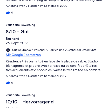
no mattress. If nothing else, a hotel should really invest in great
Aufenthalt von 2 Nächten im September 2020
beds.
0
Verifizierte Bewertung
8/10 – Gut
Bernard
26. Sept. 2019
Gut: Sauberkeit, Personal & Service und Zustand der Unterkunft
Mit Google übersetzen
Résidence très bien situé en face de la plage de sable. Studio
bien agencé et propre avec terrasse ou balcon. Propriétaires
très accueillants et disponibles. Vaisselle très limitée en nombre.
Aufenthalt von 4 Nächten im September 2019
0
Verifizierte Bewertung
10/10 – Hervorragend