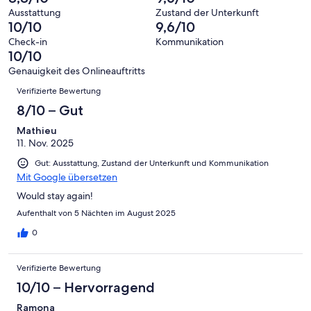
Hervorragend
von
haben
-
Bewertung
Ausstattung
Zustand der Unterkunft
6
eine
10/10
9,6/10
Gut
von
-
Bewertung
4
Check-in
Kommunikation
Okay
von
10/10
-
2
Schlecht
Genauigkeit des Onlineauftritts
-
Bewertungen
Verifizierte Bewertung
Ungenügend
8/10 – Gut
Mathieu
11. Nov. 2025
Gut: Ausstattung, Zustand der Unterkunft und Kommunikation
Mit Google übersetzen
Would stay again!
Aufenthalt von 5 Nächten im August 2025
0
Verifizierte Bewertung
10/10 – Hervorragend
Ramona