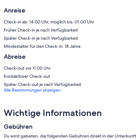
gehört Folgendes: Badewannen oder Duschen.
Dir steht ein kostenloser Internetzugang (WLAN) zur Verfügung. In
Anreise
den Zimmern stehen 28-Zoll-Flachbildfernseher mit
Satellitenempfang zur Verfügung. Auf Anfrage sind
Check-in ab: 14:00 Uhr, möglich bis: 01:00 Uhr
Bügeleisen/Bügelbretter und Haartrockner erhältlich. Der
Früher Check-in je nach Verfügbarkeit
Reinigungsservice wird wöchentlich angeboten.
Später Check-in je nach Verfügbarkeit
Mindestalter für den Check-in: 18 Jahre
Abreise
Check-out vor 11:00 Uhr
Kontaktloser Check-out
Später Check-out je nach Verfügbarkeit
Alle Bestimmungen anzeigen
Wichtige Informationen
Gebühren
Du wirst gebeten, die folgenden Gebühren direkt in der Unterkunft