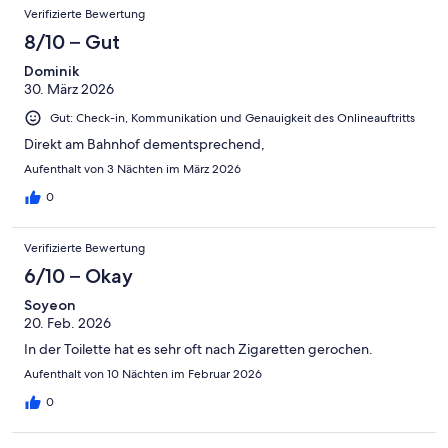
your code. It is the same code for the room. I had the code
Verifizierte Bewertung
changed once as I was afraid that a person had seen my code.
This is a very stupid design!
8/10 – Gut
Dominik
30. März 2026
Gut: Check-in, Kommunikation und Genauigkeit des Onlineauftritts
Direkt am Bahnhof dementsprechend,
Aufenthalt von 3 Nächten im März 2026
0
Verifizierte Bewertung
6/10 – Okay
Soyeon
20. Feb. 2026
In der Toilette hat es sehr oft nach Zigaretten gerochen.
Aufenthalt von 10 Nächten im Februar 2026
0