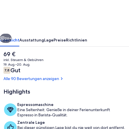
Neukölln
rück
Weiter
26+
Übersicht
Ausstattung
Lage
Preise
Richtlinien
Der
69 €
aktuelle
inkl. Steuern & Gebühren
Preis
19. Aug.–20. Aug.
beträgt
Bewertungen
Gut
7,8
7,8 von 10.
69 €.
Alle 90 Bewertungen anzeigen
Highlights
Zimmer
Espressomaschine
Eine Seltenheit: Genieße in deiner Ferienunterkunft
Espresso in Barista-Qualität.
Zentrale Lage
Bei dieser günstigen Lage bist du nie weit von dort entfernt,