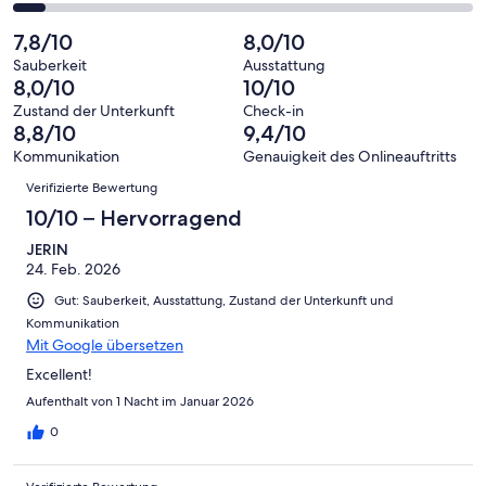
Bewertung
Gästebewertungen
von
eine
90
von
haben
insgesamt
7,8/10
8,0/10
Bewertung
Gästebewertungen
10
eine
90
von
haben
Sauberkeit
Ausstattung
-
Bewertung
Gästebewertungen
8,0/10
10/10
8
eine
Hervorragend
von
haben
-
Bewertung
Zustand der Unterkunft
Check-in
6
eine
8,8/10
9,4/10
Gut
von
-
Bewertung
4
Kommunikation
Genauigkeit des Onlineauftritts
Okay
von
Bewertungen
-
Verifizierte Bewertung
2
Schlecht
-
10/10 – Hervorragend
Ungenügend
JERIN
24. Feb. 2026
Gut: Sauberkeit, Ausstattung, Zustand der Unterkunft und
Kommunikation
Mit Google übersetzen
Excellent!
Aufenthalt von 1 Nacht im Januar 2026
0