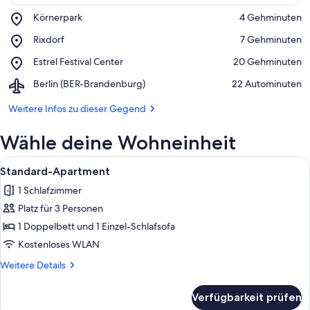
Place,
Körnerpark
‪4 Gehminuten‬
Körnerpark
Auf Karte anzeigen
Place,
Rixdorf
‪7 Gehminuten‬
Rixdorf
Place,
Estrel Festival Center
‪20 Gehminuten‬
Estrel
Airport,
Berlin (BER-Brandenburg)
‪22 Autominuten‬
Festival
Berlin
Center
(BER-
Weitere Infos zu dieser Gegend
Brandenburg)
Wähle deine Wohneinheit
Alle
Ein Hotelzimmer mit Bett, Tisch und S
13
Standard-Apartment
Fotos
1 Schlafzimmer
für
Platz für 3 Personen
Standard-
Apartment
1 Doppelbett und 1 Einzel-Schlafsofa
anzeigen
Kostenloses WLAN
Weitere
Weitere Details
Details
für
Verfügbarkeit prüfen
Standard-