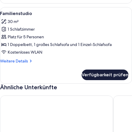
Apartment
Alle
Ein modernes Hotelzimmer mit einem B
12
Familienstudio
Fotos
30 m²
für
1 Schlafzimmer
Familienstudio
anzeigen
Platz für 5 Personen
1 Doppelbett, 1 großes Schlafsofa und 1 Einzel-Schlafsofa
Kostenloses WLAN
Weitere
Weitere Details
Details
für
Verfügbarkeit prüfen
Familienstudio
Ähnliche Unterkünfte
familienfreundlich, ruhig, verkehrsgünstig
Gemütlic