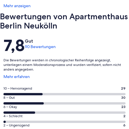
Mehr anzeigen
Bewertungen von Apartmenthaus
Berlin Neukölln
Bewertungen
7,8
Gut
90 Bewertungen
Die Bewertungen werden in chronologischer Reihenfolge angezeigt,
unterliegen einem Moderationsprozess und wurden verifiziert, sofern nicht
anders angegeben.
Wird
Mehr erfahren
in
einem
29
10 – Hervorragend
29
neuen
von
Fenster
30
8 – Gut
30
insgesamt
geöffnet
von
90
23
6 – Okay
23
insgesamt
Gästebewertungen
von
90
2
4 – Schlecht
2
haben
insgesamt
Gästebewertungen
von
eine
90
6
2 – Ungenügend
6
haben
insgesamt