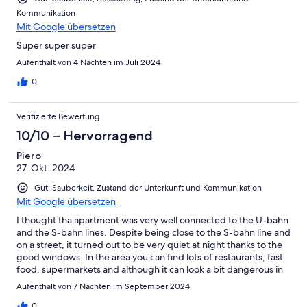
Kommunikation
Mit Google übersetzen
Super super super
Aufenthalt von 4 Nächten im Juli 2024
0
Verifizierte Bewertung
10/10 – Hervorragend
Piero
27. Okt. 2024
Gut: Sauberkeit, Zustand der Unterkunft und Kommunikation
Mit Google übersetzen
I thought tha apartment was very well connected to the U-bahn
and the S-bahn lines. Despite being close to the S-bahn line and
on a street, it turned out to be very quiet at night thanks to the
good windows. In the area you can find lots of restaurants, fast
food, supermarkets and although it can look a bit dangerous in
the evening, I had no problems whatsoever
Aufenthalt von 7 Nächten im September 2024
0