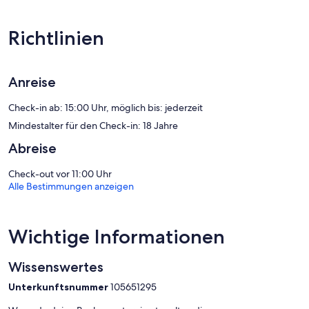
Kaffee-/Teezubehör. Dieses Apartment mit 3 Sternen bietet
Wohneinheiten mit Kochnischen, zu deren Ausstattung
Kühlschrank, Herdplatte und Kochgeschirr/Geschirr/Besteck
Richtlinien
gehören. Zur Badausstattung gehören Duschen und Haartrockner.
Dir steht kostenloses WLAN mit einer Geschwindigkeit von > 100
MBit/s (reicht für 1–2 Personen oder bis zu 6 Geräte) zur Verfügung.
Anreise
In den Zimmern stehen 50-Zoll-Flachbildfernseher mit
Kabelempfang zur Verfügung.
Check-in ab: 15:00 Uhr, möglich bis: jederzeit
Mindestalter für den Check-in: 18 Jahre
Abreise
Check-out vor 11:00 Uhr
Alle Bestimmungen anzeigen
Wichtige Informationen
Wissenswertes
Unterkunftsnummer
105651295