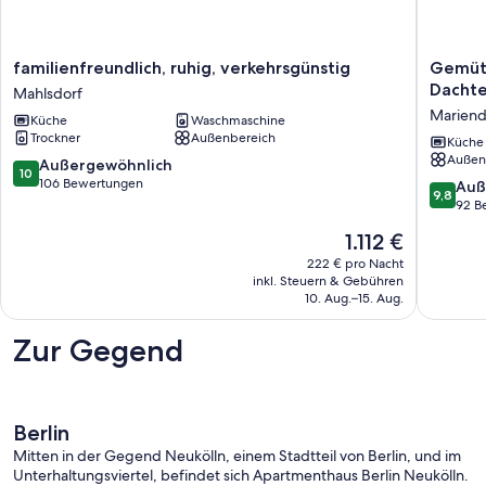
familienfreundlich,
Gemütli
familienfreundlich, ruhig, verkehrsgünstig
Gemütl
ruhig,
Wohnu
Dachte
Mahlsdorf
verkehrsgünstig
in
Mariend
Küche
Waschmaschine
Mahlsdorf
Berlin,
Trockner
Außenbereich
inkl.
Küche
Außen
Dachter
10.0
Außergewöhnlich
10
und
von
106 Bewertungen
9.8
Auß
9,8
Parkplat
10,
von
92 B
Mariend
Außergewöhnlich,
10,
Der
1.112 €
106
Außerge
Preis
Bewertungen
92
222 € pro Nacht
beträgt
inkl. Steuern & Gebühren
Bewert
1.112 €
10. Aug.–15. Aug.
Zur Gegend
Berlin
Mitten in der Gegend Neukölln, einem Stadtteil von Berlin, und im
Unterhaltungsviertel, befindet sich Apartmenthaus Berlin Neukölln.