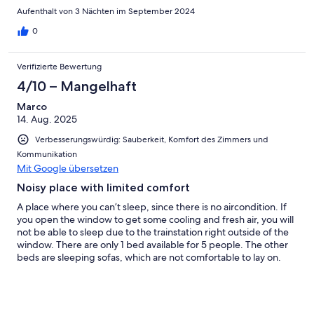
they provided fans but they didn’t work very well. Also, this area
Aufenthalt von 3 Nächten im September 2024
of Berlin isn’t the nicest. Many locals say it’s “unsafe”…im from
the US so I’ve been to sketchier places but if you wanna feel
0
“super safe” than consider a different part of Berlin.
Verifizierte Bewertung
4/10 – Mangelhaft
Marco
14. Aug. 2025
Verbesserungswürdig: Sauberkeit, Komfort des Zimmers und
Kommunikation
Mit Google übersetzen
Noisy place with limited comfort
A place where you can’t sleep, since there is no aircondition. If
you open the window to get some cooling and fresh air, you will
not be able to sleep due to the trainstation right outside of the
window. There are only 1 bed available for 5 people. The other
beds are sleeping sofas, which are not comfortable to lay on.
You are not able to get new towels without paying extra for
them. No room service other than taken out the trash is free of
charge. The place of the hotel is very bad, since it is a suburb
filled with homeless and drunk people. Overall I would not