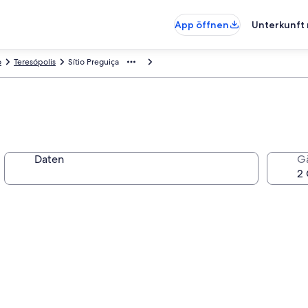
App öffnen
Unterkunft 
o
Teresópolis
Sítio Preguiça
Daten
G