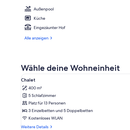
Außenpool
Küche
Eingezäunter Hof
Alle anzeigen
Wähle deine Wohneinheit
Alle
Ein Innenhof mit Steinsitzen
3
Chalet
Fotos
400 m²
für
5 Schlafzimmer
Chalet
anzeigen
Platz für 13 Personen
3 Einzelbetten und 5 Doppelbetten
Kostenloses WLAN
Weitere
Weitere Details