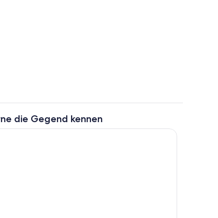
Terrasse/Patio
rne die Gegend kennen
io
Terrasse/Patio