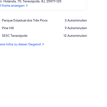
tr. Holanda, 70, Teresópolis, RJ, 25977-125
f Karte anzeigen
Auf Karte anzeigen
Place,
Parque Estadual dos Três Picos
‪3 Autominuten‬
Parque
Place,
Pine Hill
‪9 Autominuten‬
Estadual
Pine
dos
Place,
SESC Teresópolis
‪12 Autominuten‬
Hill
Três
SESC
Picos
Teresópolis
ere Infos zu dieser Gegend
it rotem Ziegeldach.