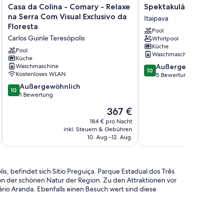
Casa
Spektakuläres
Casa da Colina - Comary - Relaxe
Spektakuläres Haus i
da
Haus
na Serra Com Visual Exclusivo da
Itaipava
Colina
in
Floresta
Pool
-
Itaipava
Carlos Guinle Teresópolis
Whirlpool
Comary
Itaipava
Küche
-
Pool
Waschmaschine
Relaxe
Küche
10.0
Waschmaschine
Außergewöhnlich
na
10
Kostenloses WLAN
von
5 Bewertungen
Serra
10,
Com
10.0
Außergewöhnlich
10
Außergewöhnlich,
Visual
von
1 Bewertung
5
Exclusivo
10,
Der
367 €
Bewertungen
da
Außergewöhnlich,
Preis
Floresta
1
184 € pro Nacht
beträgt
Carlos
inkl. Steuern & Gebühren
inkl. S
Bewertung
367 €
10. Aug.–12. Aug.
Guinle
Teresópolis
, befindet sich Sítio Preguiça. Parque Estadual dos Três
n der schönen Natur der Region. Zu den Attraktionen vor
io Aranda. Ebenfalls einen Besuch wert sind diese