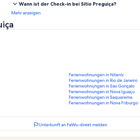
Wann ist der Check-in bei Sítio Preguiça?
Mehr anzeigen
uiça
L
Ferienwohnungen in Niterói
i
L
Ferienwohnungen in Rio de Janeiro
n
i
L
Ferienwohnungen in Sao Gonçalo
k
n
i
L
Ferienwohnungen in Nova Iguaçu
,
k
n
i
L
Ferienwohnungen in Saquarema
d
,
k
n
i
L
Ferienwohnungen in Nova Friburgo
e
d
,
k
n
i
r
e
d
,
k
n
d
r
e
d
,
k
Unterkunft an FeWo-direkt melden
i
d
r
e
d
,
e
i
d
r
e
d
f
e
i
d
r
e