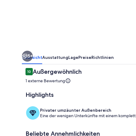
5+
Übersicht
Ausstattung
Lage
Preise
Richtlinien
Bewertungen
Außergewöhnlich
10
10 von 10.
1 externe Bewertung
Highlights
Fassade der 
Privater umzäunter Außenbereich
Eine der wenigen Unterkünfte mit einem komplet
Beliebte Annehmlichkeiten