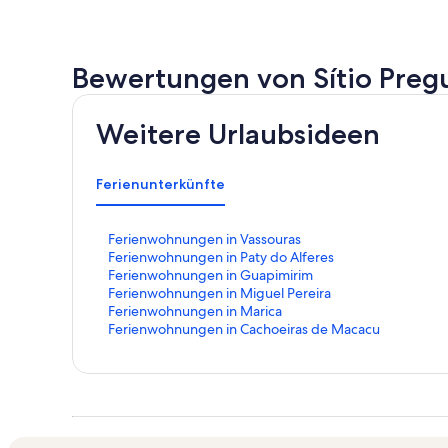
Bewertungen von Sítio Preg
Weitere Urlaubsideen
Ferienunterkünfte
L
Ferienwohnungen in Vassouras
i
L
Ferienwohnungen in Paty do Alferes
n
i
L
Ferienwohnungen in Guapimirim
k
n
i
L
Ferienwohnungen in Miguel Pereira
,
k
n
i
L
Ferienwohnungen in Marica
d
,
k
n
i
L
Ferienwohnungen in Cachoeiras de Macacu
e
d
,
k
n
i
r
e
d
,
k
n
d
r
e
d
,
k
i
d
r
e
d
,
e
i
d
r
e
d
f
e
i
d
r
e