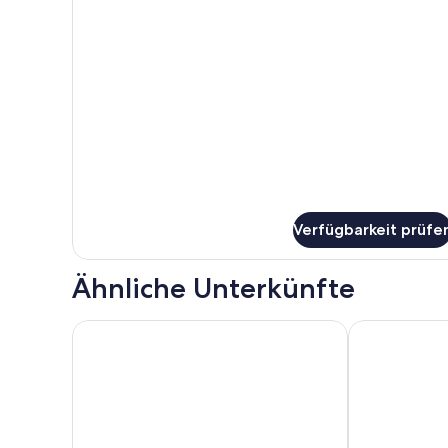
Details
für
Chalet
Verfügbarkeit prüfe
Ähnliche Unterkünfte
Schönes Haus in Itaipava mit einer schönen Aussich
Haus 3 Qtos, 