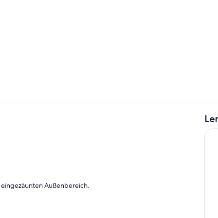
Pool
Le
Terrasse/Pat
Unterkunft
t eingezäunten Außenbereich.