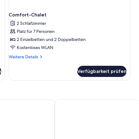
Comfort-Chalet
2 Schlafzimmer
Platz für 7 Personen
2 Einzelbetten und 2 Doppelbetten
Kostenloses WLAN
Weitere
Weitere Details
Details
für
n
Verfügbarkeit prüfen
Comfort-
Chalet
t, fünf Minuten CENTER.
schöne Aussicht, ideal für Familien und Paare, die Ruhe suchen
Itaipava House