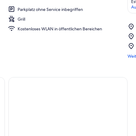
Es
Au
Parkplatz ohne Service inbegriffen
Grill
Kostenloses WLAN in öffentlichen Bereichen
Weit
 und einer zentralen Feuerstelle, umgeben von Bäumen und einem Gebäude m