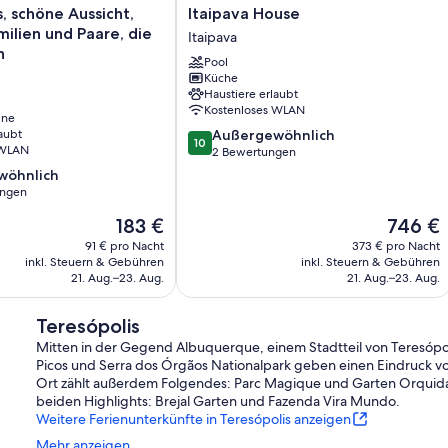
Itaipava
, schöne Aussicht,
Itaipava House
House
milien und Paare, die
Itaipava
Itaipava
n
Pool
Küche
Haustiere erlaubt
Kostenloses WLAN
ine
10.0
aubt
Außergewöhnlich
10
 WLAN
von
2 Bewertungen
10,
wöhnlich
Außergewöhnlich,
ungen
2
Der
Der
183 €
746 €
Bewertungen
ich,
Preis
Preis
91 € pro Nacht
373 € pro Nacht
beträgt
beträgt
inkl. Steuern & Gebühren
inkl. Steuern & Gebühren
183 €
746 €
21. Aug.–23. Aug.
21. Aug.–23. Aug.
Teresópolis
Mitten in der Gegend Albuquerque, einem Stadtteil von Teresópolis
Picos und Serra dos Órgãos Nationalpark geben einen Eindruck vo
Ort zählt außerdem Folgendes: Parc Magique und Garten Orquidár
beiden Highlights: Brejal Garten und Fazenda Vira Mundo.
Weitere Ferienunterkünfte in Teresópolis anzeigen
Mehr anzeigen