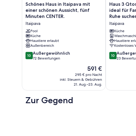
Schönes
Haus
Schönes Haus in Itaipava mit
Haus 3 Qtos
Haus
3
einer schönen Aussicht, fünf
ideal für Fa
in
Qtos,
Minuten CENTER.
Ruhe suche
Itaipava
schöne
Itaipava
Itaipava
mit
Aussicht,
einer
ideal
Pool
Küche
schönen
Küche
für
Waschmasch
Haustiere erlaubt
Haustiere erl
Aussicht,
Familien
Außenbereich
Kostenloses
fünf
und
Minuten
Paare,
10.0
10.0
Außergewöhnlich
Außerge
10
10
CENTER.
die
von
von
72 Bewertungen
23 Bewert
Itaipava
Ruhe
10,
10,
Der
591 €
suchen
Außergewöhnlich,
Außergewöhnl
Preis
Itaipava
72
23
295 € pro Nacht
beträgt
inkl. Steuern & Gebühren
Bewertungen
Bewertungen
591 €
21. Aug.–23. Aug.
Zur Gegend