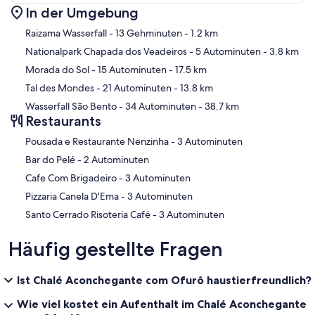
In der Umgebung
Karte
Raizama Wasserfall
- 13 Gehminuten
- 1.2 km
Nationalpark Chapada dos Veadeiros
- 5 Autominuten
- 3.8 km
Morada do Sol
- 15 Autominuten
- 17.5 km
Tal des Mondes
- 21 Autominuten
- 13.8 km
Wasserfall São Bento
- 34 Autominuten
- 38.7 km
Restaurants
‪Pousada e Restaurante Nenzinha - ‬3 Autominuten
‪Bar do Pelé - ‬2 Autominuten
‪Cafe Com Brigadeiro - ‬3 Autominuten
‪Pizzaria Canela D'Ema - ‬3 Autominuten
‪Santo Cerrado Risoteria Café - ‬3 Autominuten
Häufig gestellte Fragen
Ist Chalé Aconchegante com Ofurô haustierfreundlich?
Wie viel kostet ein Aufenthalt im Chalé Aconchegante