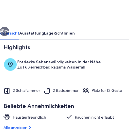
Ofurô
rück
Weiter
7+
Übersicht
Ausstattung
Lage
Richtlinien
Highlights
Entdecke Sehenswürdigkeiten in der Nähe
Zu Fuß erreichbar: Raizama Wasserfall
2 Schlafzimmer
2 Badezimmer
Platz für 12 Gäste
Pool
Beliebte Annehmlichkeiten
Haustierfreundlich
Rauchen nicht erlaubt
Alle anzeigen