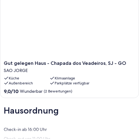
Gut
Gut gelegen Haus - Chapada dos Veadeiros, SJ - GO
gelegen
SAO JORGE
Haus
Küche
Klimaanlage
-
Außenbereich
Parkplätze verfügbar
Chapada
dos
9.0
9,0/10
Wunderbar
(2 Bewertungen)
Veadeiros,
von
SJ
10,
-
Wunderbar,
Hausordnung
GO
(2
SAO
Bewertungen)
JORGE
Check-in ab 16:00 Uhr
Check-out vor 11:00 Uhr