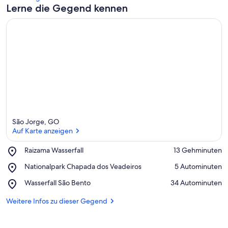
Lerne die Gegend kennen
São Jorge, GO
Auf Karte anzeigen
Place,
Raizama Wasserfall
‪13 Gehminuten‬
Raizama
Auf Karte anzeigen
Place,
Nationalpark Chapada dos Veadeiros
‪5 Autominuten‬
Wasserfall
Nationalpark
Place,
Wasserfall São Bento
‪34 Autominuten‬
Chapada
Wasserfall
dos
São
Weitere Infos zu dieser Gegend
Veadeiros
Bento