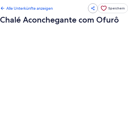
Alle Unterkünfte anzeigen
Speichern
Chalé Aconchegante com Ofurô
Fotogalerie
von
Chalé
Aconchegante
com