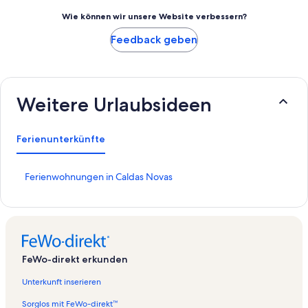
Wie können wir unsere Website verbessern?
Feedback geben
Weitere Urlaubsideen
Ferienunterkünfte
L
Ferienwohnungen in Caldas Novas
i
n
k
,
d
e
FeWo-direkt erkunden
r
d
Unterkunft inserieren
i
e
Sorglos mit FeWo-direkt™