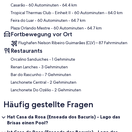
Casarão
- 60 Autominuten
- 64.4 km
Tropical Thermas Club - Einheit II
- 60 Autominuten
- 64.0 km
Feira do Luar
- 60 Autominuten
- 64.7 km
Plaza Orlando Mestre
- 60 Autominuten
- 64.7 km
Fortbewegung vor Ort
Flughafen Nelson Ribeiro Guimarães (CLV) – 87 Fahrminuten
Restaurants
‪Orcalino Sanduiches - ‬1 Gehminute
‪Renan Lanches - ‬3 Gehminuten
‪Bar do Rascunho - ‬7 Gehminuten
‪Lanchonete Central - ‬2 Gehminuten
‪Lanchonete Do Ozélio - ‬2 Gehminuten
Häufig gestellte Fragen
Hat Casa da Rosa (Enseada dos Bacuris) - Lago das
Brisas einen Pool?