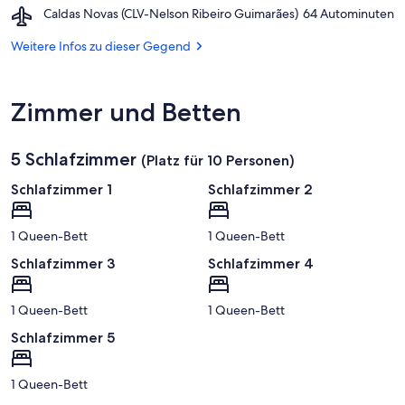
Luar
Airport,
Caldas Novas (CLV-Nelson Ribeiro Guimarães)
‪64 Autominuten‬
Orlando
Caldas
Mestre
Novas
Weitere Infos zu dieser Gegend
(CLV-
Nelson
Ribeiro
Zimmer und Betten
Guimarães)
5 Schlafzimmer
(Platz für 10 Personen)
Schlafzimmer 1
Schlafzimmer 2
1 Queen-Bett
1 Queen-Bett
Schlafzimmer 3
Schlafzimmer 4
1 Queen-Bett
1 Queen-Bett
Schlafzimmer 5
1 Queen-Bett