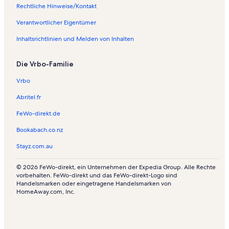
n
Rechtliche Hinweise/Kontakt
w
o
Verantwortlicher Eigentümer
h
Inhaltsrichtlinien und Melden von Inhalten
n
u
n
Die Vrbo-Familie
g
e
Vrbo
n
i
Abritel.fr
n
FeWo-direkt.de
C
a
Bookabach.co.nz
l
d
Stayz.com.au
a
s
© 2026 FeWo-direkt, ein Unternehmen der Expedia Group. Alle Rechte
N
vorbehalten. FeWo-direkt und das FeWo-direkt-Logo sind
o
Handelsmarken oder eingetragene Handelsmarken von
v
HomeAway.com, Inc.
a
s