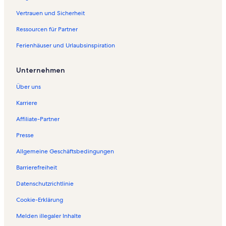
f
o
Vertrauen und Sicherheit
l
Ressourcen für Partner
g
e
Ferienhäuser und Urlaubsinspiration
n
d
e
Unternehmen
S
e
Über uns
i
t
Karriere
e
Affiliate-Partner
ö
f
Presse
f
n
Allgemeine Geschäftsbedingungen
e
t
Barrierefreiheit
:
Datenschutzrichtlinie
F
e
Cookie-Erklärung
r
i
Melden illegaler Inhalte
e