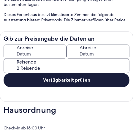
bestimmten Tagen.
Dieses Ferienhaus besitzt klimatisierte Zimmer, die folgende
Ausstattung bieten: Privatpools. Die Zimmer verfügen über Patios.
Zur Ausstattung der Küchen gehören Kühlschrank, Herdplatte,
Mikrowelle und Kochgeschirr/Geschirr/Besteck.
Zur Badausstattung gehört Folgendes: Duschen. Dir steht
Gib zur Preisangabe die Daten an
kostenloses WLAN mit einer Geschwindigkeit von > 250 MBit/s
Anreise
Abreise
(reicht für 3–5 Personen oder bis zu 10 Geräte) zur Verfügung. Der
Reinigungsservice wird nur an bestimmten Tagen angeboten.
Reisende
Dieses Ferienhaus verfügt über folgendes Angebot: Außenpool.
Verfügbarkeit prüfen
Hausordnung
Check-in ab 16:00 Uhr