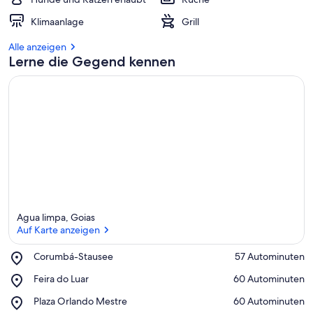
Klimaanlage
Grill
Alle anzeigen
Lerne die Gegend kennen
Agua limpa, Goias
Auf Karte anzeigen
Place,
Corumbá-Stausee
‪57 Autominuten‬
Corumbá-
Auf Karte anzeigen
Place,
Feira do Luar
‪60 Autominuten‬
Stausee
Feira
Place,
Plaza Orlando Mestre
‪60 Autominuten‬
do
Plaza