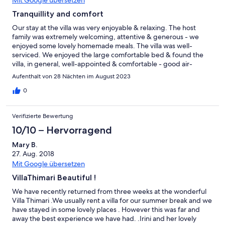
Tranquillity and comfort
Our stay at the villa was very enjoyable & relaxing. The host
family was extremely welcoming, attentive & generous - we
enjoyed some lovely homemade meals. The villa was well-
serviced. We enjoyed the large comfortable bed & found the
villa, in general, well-appointed & comfortable - good air-
conditionimg & appliances were much appreciated. Our pool, in
Aufenthalt von 28 Nächten im August 2023
the lower villa, did not enjoy the privacy we expected as the villa
above has a good view of it, but this wasn't really an issue. We
0
enjoyed the tranquility of the mountain setting & being 20
minutes from a supermarket & other facilities was fine. The
Verifizierte Bewertung
proximity to Rethymno is good. Villa Harkia would be a good
choice for your holiday in Western Crete.
10/10 – Hervorragend
Mary B.
27. Aug. 2018
Mit Google übersetzen
VillaThimari Beautiful !
We have recently returned from three weeks at the wonderful
Villa Thimari .We usually rent a villa for our summer break and we
have stayed in some lovely places . However this was far and
away the best experience we have had. .Irini and her lovely