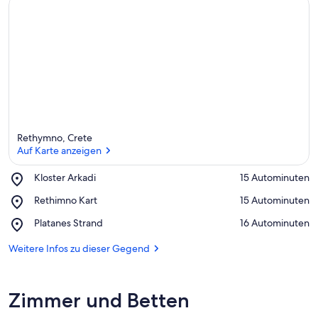
e
r
k
ü
n
f
t
e
n
i
Rethymno, Crete
n
Auf Karte anzeigen
d
Place,
Kloster Arkadi
‪15 Autominuten‬
i
Kloster
Auf Karte anzeigen
e
Place,
Rethimno Kart
‪15 Autominuten‬
Arkadi
s
Rethimno
e
Place,
Platanes Strand
‪16 Autominuten‬
Kart
r
Platanes
Strand
Weitere Infos zu dieser Gegend
G
e
g
Zimmer und Betten
e
n