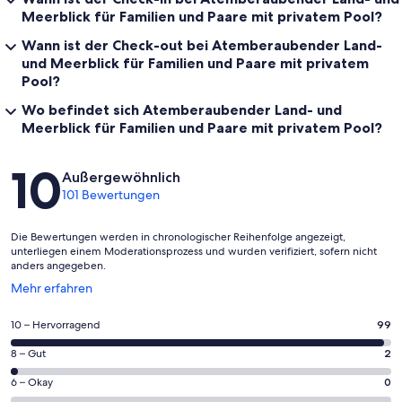
Meerblick für Familien und Paare mit privatem Pool?
Wann ist der Check-out bei Atemberaubender Land-
und Meerblick für Familien und Paare mit privatem
Pool?
Wo befindet sich Atemberaubender Land- und
Meerblick für Familien und Paare mit privatem Pool?
Bewertungen
10
Außergewöhnlich
101 Bewertungen
Die Bewertungen werden in chronologischer Reihenfolge angezeigt,
unterliegen einem Moderationsprozess und wurden verifiziert, sofern nicht
anders angegeben.
Wird
Mehr erfahren
in
einem
99
10 – Hervorragend
99
neuen
von
Fenster
2
8 – Gut
2
insgesamt
geöffnet
von
101
0
6 – Okay
0
insgesamt
Gästebewertungen