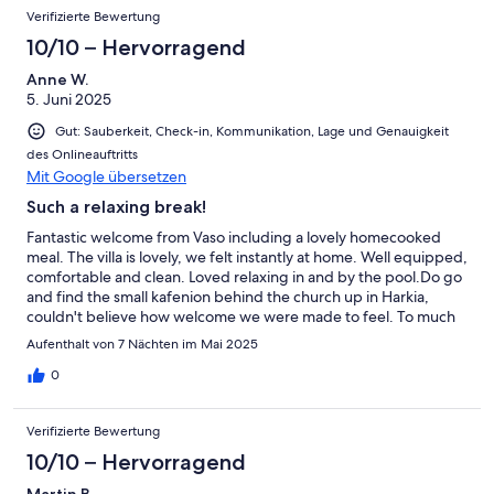
Verifizierte Bewertung
10/10 – Hervorragend
Anne W.
5. Juni 2025
Gut: Sauberkeit, Check-in, Kommunikation, Lage und Genauigkeit
des Onlineauftritts
Mit Google übersetzen
Such a relaxing break!
Fantastic welcome from Vaso including a lovely homecooked
meal. The villa is lovely, we felt instantly at home. Well equipped,
comfortable and clean. Loved relaxing in and by the pool.Do go
and find the small kafenion behind the church up in Harkia,
couldn't believe how welcome we were made to feel. To much
to explore in a week, we will be back.Many thanks
Aufenthalt von 7 Nächten im Mai 2025
0
Verifizierte Bewertung
10/10 – Hervorragend