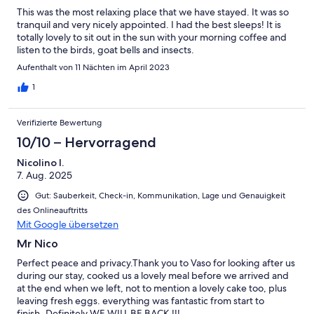
This was the most relaxing place that we have stayed. It was so
tranquil and very nicely appointed. I had the best sleeps! It is
totally lovely to sit out in the sun with your morning coffee and
listen to the birds, goat bells and insects.
Aufenthalt von 11 Nächten im April 2023
1
Verifizierte Bewertung
10/10 – Hervorragend
Nicolino I.
7. Aug. 2025
Gut: Sauberkeit, Check-in, Kommunikation, Lage und Genauigkeit
des Onlineauftritts
Mit Google übersetzen
Mr Nico
Perfect peace and privacy.Thank you to Vaso for looking after us
during our stay, cooked us a lovely meal before we arrived and
at the end when we left, not to mention a lovely cake too, plus
leaving fresh eggs. everything was fantastic from start to
finish..Definitely WE WILL BE BACK !!!