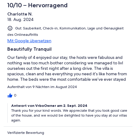
10/10 – Hervorragend
Charlotte N.
18. Aug. 2024
Gut: Sauberkeit, Check-in, Kommunikation, Lage und Genauigkeit
des Onlineauftritts
Mit Google übersetzen
Beautifully Tranquil
Our family of 4 enjoyed our stay, the hosts were fabulous and
nothing was too much bother considering we managed to livl
ourselves out the first night after a long drive. The villa is
spacious, clean and has everything you need it’s like home from
home. The beds were the most comfortable we’ve ever stayed
in.
Aufenthalt von 9 Nächten im August 2024
0
Antwort von VrboOwner am 2. Sept. 2024
Thank you for your kind words. We appreciate that you took good care
of the house, and we would be delighted to have you stay at our villas
again.
Verifizierte Bewertung