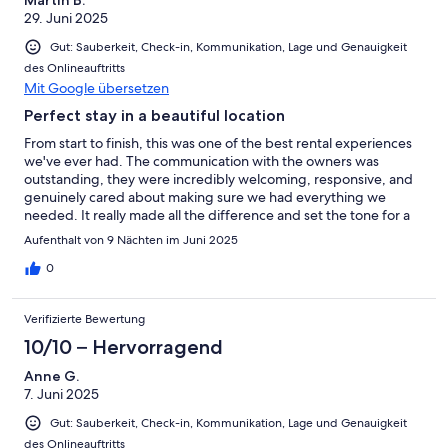
Martin B.
29. Juni 2025
Gut: Sauberkeit, Check-in, Kommunikation, Lage und Genauigkeit
des Onlineauftritts
Mit Google übersetzen
Perfect stay in a beautiful location
From start to finish, this was one of the best rental experiences
we've ever had. The communication with the owners was
outstanding, they were incredibly welcoming, responsive, and
genuinely cared about making sure we had everything we
needed. It really made all the difference and set the tone for a
relaxing, worry free trip.The property itself was perfect in every
Aufenthalt von 9 Nächten im Juni 2025
way: clean, beautifully maintained, well-equipped, and exactly
as described (if not better!). Every detail was thought through,
0
making it feel like a true home away from home. We couldn’t
have asked for more.Highly recommend staying here - you
Verifizierte Bewertung
won’t be disappointed!
10/10 – Hervorragend
Anne G.
7. Juni 2025
Gut: Sauberkeit, Check-in, Kommunikation, Lage und Genauigkeit
des Onlineauftritts