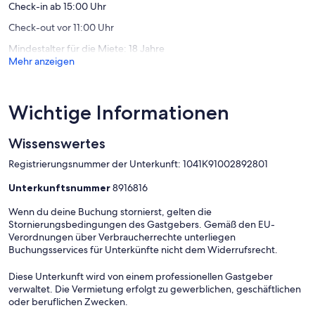
Umgebung und leckerem Essen.
Check-in ab 15:00 Uhr
-10km Fantastiko Taverne im Dorf Maroulas mit herrlicher Aussicht
Check-out vor 11:00 Uhr
und Essen.
-8km Kloster von Arkadi, eines der touristischsten Ziele und Orte,
Mindestalter für die Miete: 18 Jahre
die Sie besuchen sollten, wenn Sie nach Rethymno kommen. Ein
Mehr anzeigen
Kloster mit langer Geschichte.
-20 km alte Eleytherna, mit dem Museum von Eleytherna.
-24 km Margarites Village ein Dorf, das für seine Keramik berühmt
ist.
Wichtige Informationen
[Register Anzahl der Tourismusunternehmen (MH. T.E.):
Wissenswertes
1041K91002892801]
Registrierungsnummer der Unterkunft: 1041Κ91002892801
Unterkunftsnummer
8916816
Wenn du deine Buchung stornierst, gelten die
Stornierungsbedingungen des Gastgebers. Gemäß den EU-
Verordnungen über Verbraucherrechte unterliegen
Buchungsservices für Unterkünfte nicht dem Widerrufsrecht.
Diese Unterkunft wird von einem professionellen Gastgeber
verwaltet. Die Vermietung erfolgt zu gewerblichen, geschäftlichen
oder beruflichen Zwecken.