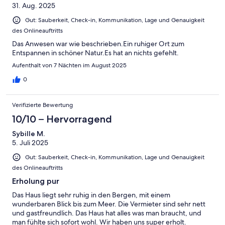
is obligatory for the whole time: You need by car about 15
31. Aug. 2025
minutes to the next big supermarket, the trip to Rethmynon
Gut: Sauberkeit, Check-in, Kommunikation, Lage und Genauigkeit
takes about half an hour. You can walk to the little village of
des Onlineauftritts
Harkia, there are two taverns nearby (we mainly cooked in the
villa for ourselves). Résumé: The villas are absolutely
Das Anwesen war wie beschrieben.Ein ruhiger Ort zum
recommendable! Only people in search for noise and trouble
Entspannen in schöner Natur.Es hat an nichts gefehlt.
shall search elsewhere for an accommodation.
Aufenthalt von 7 Nächten im August 2025
0
Verifizierte Bewertung
10/10 – Hervorragend
Sybille M.
5. Juli 2025
Gut: Sauberkeit, Check-in, Kommunikation, Lage und Genauigkeit
des Onlineauftritts
Erholung pur
Das Haus liegt sehr ruhig in den Bergen, mit einem
wunderbaren Blick bis zum Meer. Die Vermieter sind sehr nett
und gastfreundlich. Das Haus hat alles was man braucht, und
man fühlte sich sofort wohl. Wir haben uns super erholt.