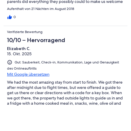
parents did everything they possibly could to make us welcome
providing a delicious home cooked meal on our arrival and
Aufenthalt von 21 Nächten im August 2018
bringing us wine olive oil cakes and scrumpy cakes. The villa was
stylish but comfortable with everything you could possibly need
0
.The roof terrace was perfect for stargazing and watching the
buzzards circle and the swallows diving for a drink .The peace
Verifizierte Bewertung
and quiet was a wonderful gift for us (Living in Central London)
and the views were spectacular. We havent visited Crete for
10/10 – Hervorragend
many years and had forgotten how hospitable generous and
Elizabeth C.
kind the Cretan people are, Wewill not leave it so long next time.
15. Okt. 2025
Thank you for making our stay so memorable .Would
recommend Crete and your beautiful villa every time. The
Gut: Sauberkeit, Check-in, Kommunikation, Lage und Genauigkeit
Bennetts
des Onlineauftritts
Mit Google übersetzen
We had the most amazing stay from start to finish. We got there
after midnight due to flight times, but were offered a guide to
get us there or clear directions with a code for a key box. When
we got there, the property had outside lights to guide us in and
a fridge with a home cooked meal in, snacks, wine, olive oil and
fruit. :-). So welcoming. The next day when we woke up we
realised how beautiful the villa was and the views are just
stunning. There is a twisty mountain road to get up to the villa
but it’s very quiet. You’ll see more goats than cars. Take your
time and enjoy the scenery and all is well. The pool was spacious