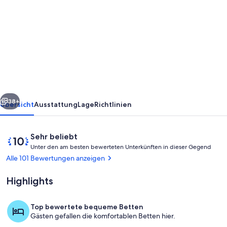
von
Atemberaubender
Land-
und
Meerblick
für
Familien
rück
Weiter
und
38+
Übersicht
Ausstattung
Lage
Richtlinien
Paare
mit
Bewertungen
10
Sehr beliebt
privatem
U
von
Unter den am besten bewerteten Unterkünften in dieser Gegend
n
10,
Alle 101 Bewertungen anzeigen
Pool
t
Sehr
e
beliebt
Highlights
r
d
Top bewertete bequeme Betten
e
Pool
Gästen gefallen die komfortablen Betten hier.
n