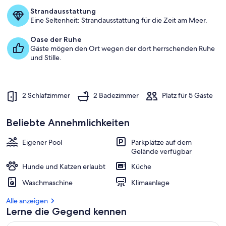
a
Strandausstattung
m
Eine Seltenheit: Strandausstattung für die Zeit am Meer.
b
Oase der Ruhe
e
Gäste mögen den Ort wegen der dort herrschenden Ruhe
s
und Stille.
t
e
n
2 Schlafzimmer
2 Badezimmer
Platz für 5 Gäste
b
e
w
Beliebte Annehmlichkeiten
e
r
Eigener Pool
Parkplätze auf dem
t
Gelände verfügbar
e
t
Hunde und Katzen erlaubt
Küche
e
Waschmaschine
Klimaanlage
n
Alle anzeigen
U
Lerne die Gegend kennen
n
t