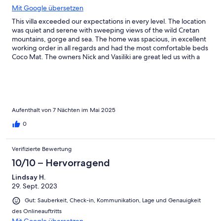
Mit Google übersetzen
This villa exceeded our expectations in every level. The location
was quiet and serene with sweeping views of the wild Cretan
mountains, gorge and sea. The home was spacious, in excellent
working order in all regards and had the most comfortable beds
Coco Mat. The owners Nick and Vasiliki are great led us with a
full course dinner, wine, olive oil and fruit which was completely
unexpected but very much appreciated. They are excellent
people who understand Filoxenia, a Greek term referring to
hospitality. I highly recommend this property for your next stay
Rethymno. A car rental is a must, fyi.
Aufenthalt von 7 Nächten im Mai 2025
0
Verifizierte Bewertung
10/10 – Hervorragend
Lindsay H.
29. Sept. 2023
Gut: Sauberkeit, Check-in, Kommunikation, Lage und Genauigkeit
des Onlineauftritts
Mit Google übersetzen