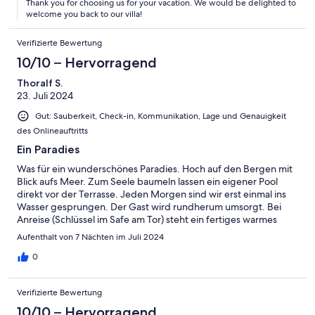
Thank you for choosing us for your vacation. We would be delighted to
welcome you back to our villa!
Verifizierte Bewertung
10/10 – Hervorragend
Thoralf S.
23. Juli 2024
Gut: Sauberkeit, Check-in, Kommunikation, Lage und Genauigkeit
des Onlineauftritts
Ein Paradies
Was für ein wunderschönes Paradies. Hoch auf den Bergen mit
Blick aufs Meer. Zum Seele baumeln lassen ein eigener Pool
direkt vor der Terrasse. Jeden Morgen sind wir erst einmal ins
Wasser gesprungen. Der Gast wird rundherum umsorgt. Bei
Anreise (Schlüssel im Safe am Tor) steht ein fertiges warmes
Essen auf dem Herd. Dazu ein griechischer Salat im Kühlschrank,
Aufenthalt von 7 Nächten im Juli 2024
ebenso Getränke. Dazu auf dem Tisch selbst gemachtes
Olivenöl. Die Kommunikation mit dem Vermieter Argiri erfolgt
0
unkompliziert und schnell. Alle Anliegen werden sofort
beantwortet und umgesetzt. Innerhalb weniger Minuten sind
Verifizierte Bewertung
seine charmanten Eltern da und schaffen Abhilfe. Wir haben uns
so wohl gefühlt und sagen Argiri und seinen Eltern von Herzen
10/10 – Hervorragend