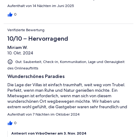
Aufenthalt von 14 Nächten im Juni 2025
0
Verifizierte Bewertung
10/10 – Hervorragend
Miriam W.
10. Okt. 2024
Gut: Sauberkeit, Check-in, Kommunikation, Lage und Genauigkeit
des Onlineauftritts
Wunderschönes Paradies
Die Lage der Villas ist einfach traumhaft, weit weg vom Trubel.
Perfekt, wenn man Ruhe und Natur genießen möchte. Ein
Mietwagen ist erforderlich, wenn man sich von diesem
wunderschönen Ort wegbewegen möchte. Wir haben uns
extrem wohl gefühlt, die Gastgeber waren sehr freundlich und
auch wir wurden mit leckerem Essen begrüßt. Alles perfekt, wir
Aufenthalt von 7 Nächten im Oktober 2024
kommen wieder! Es
0
Antwort von VrboOwner am 3. Nov. 2024