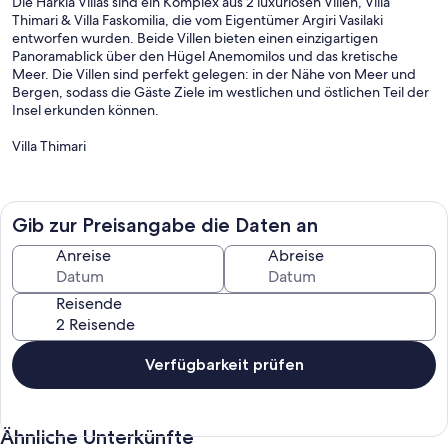
Die Harkia Villas sind ein Komplex aus 2 luxuriösen Villen, Villa
Thimari & Villa Faskomilia, die vom Eigentümer Argiri Vasilaki
entworfen wurden. Beide Villen bieten einen einzigartigen
Panoramablick über den Hügel Anemomilos und das kretische
Meer. Die Villen sind perfekt gelegen: in der Nähe von Meer und
Bergen, sodass die Gäste Ziele im westlichen und östlichen Teil der
Insel erkunden können.
Villa Thimari
Auf der Außenseite
Ein großer Balkon mit Pergola-Tisch für 4-6 Personen, auf dem Sie
morgens, nachmittags und abends die Geräusche der Natur und
Gib zur Preisangabe die Daten an
die Schönheit der Landschaft genießen können. Es gibt auch einen
privaten Außenpool mit 4 Liegestühlen, um die Sonne und die Vögel
Anreise
Abreise
zu genießen, die sich in den Olivenhainen und Palmen rund um die
Villa entspannen möchten. Ein privater Grill steht zur freien
Reisende
Verfügung, wann immer Sie möchten. Privater Parkplatz für bis zu 3
Autos. Vergessen Sie natürlich nicht den großen Balkon im ersten
Stock der Villa mit der Schaukel für 2 Personen und den Tisch mit
den 4 Stühlen, um die schönen Morgenstunden und die
Verfügbarkeit prüfen
bezaubernden Farben des Abends zu genießen.
Im Innenraum
Ähnliche Unterkünfte
im erdgeschoss befindet sich ein großes wohnzimmer für 5