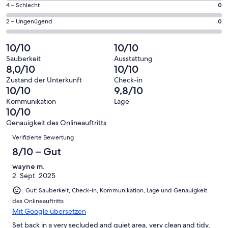
von
101
0
4 – Schlecht
0
haben
insgesamt
Gästebewertungen
von
eine
101
0
2 – Ungenügend
0
haben
insgesamt
Bewertung
Gästebewertungen
von
eine
101
von
haben
insgesamt
10/10
10/10
Bewertung
Gästebewertungen
10
eine
101
von
haben
Sauberkeit
Ausstattung
-
Bewertung
Gästebewertungen
8,0/10
10/10
8
eine
Hervorragend
von
haben
-
Bewertung
Zustand der Unterkunft
Check-in
6
eine
10/10
9,8/10
Gut
von
-
Bewertung
4
Kommunikation
Lage
Okay
von
10/10
-
2
Schlecht
Genauigkeit des Onlineauftritts
-
Bewertungen
Verifizierte Bewertung
Ungenügend
8/10 – Gut
wayne m.
2. Sept. 2025
Gut: Sauberkeit, Check-in, Kommunikation, Lage und Genauigkeit
des Onlineauftritts
Mit Google übersetzen
Set back in a very secluded and quiet area, very clean and tidy,