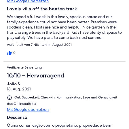
Mit Google übersetzen
Lovely villa off the beaten track
We stayed a full week in this lovely, spacious house and our
family experience could not have been better. Premises were
spotless clean. Hosts are nice and helpful. Nice garden in the
front, orange trees in the backyard. Kids have plenty of space to
play safely. We have plans to come back next summer.
Aufenthalt von 7 Nächten im August 2021
0
Verifizierte Bewertung
10/10 – Hervorragend
João S.
18. Aug. 2021
Gut: Sauberkeit, Check-in, Kommunikation, Lage und Genauigkeit
des Onlineauftritts
Mit Google übersetzen
Descanso
Ótima comunicação com o proprietário, propriedade bem