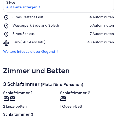
Silves
Auf Karte anzeigen
Place,
Silves Pestana Golf
‪4 Autominuten‬
Silves
Auf Karte anzeigen
Place,
Wasserpark Slide and Splash
‪5 Autominuten‬
Pestana
Wasserpark
Golf
Place,
Silves Schloss
‪7 Autominuten‬
Slide
Silves
and
Airport,
Faro (FAO-Faro Intl.)
‪43 Autominuten‬
Schloss
Splash
Faro
(FAO-
Weitere Infos zu dieser Gegend
Faro
Intl.)
Zimmer und Betten
3 Schlafzimmer
(Platz für 6 Personen)
Schlafzimmer 1
Schlafzimmer 2
2 Einzelbetten
1 Queen-Bett
Schlafzimmer 3