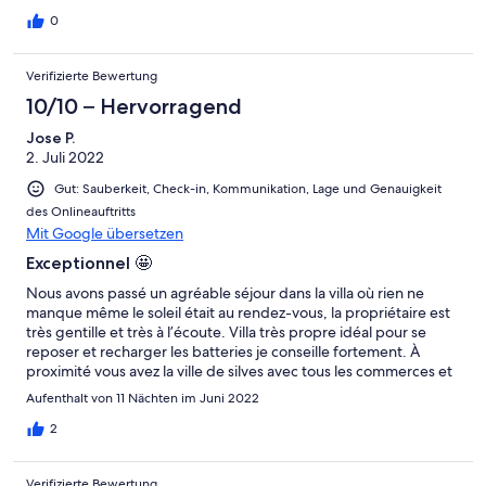
0
Verifizierte Bewertung
10/10 – Hervorragend
Jose P.
2. Juli 2022
Gut: Sauberkeit, Check-in, Kommunikation, Lage und Genauigkeit
des Onlineauftritts
Mit Google übersetzen
Exceptionnel 🤩
Nous avons passé un agréable séjour dans la villa où rien ne
manque même le soleil était au rendez-vous, la propriétaire est
très gentille et très à l’écoute. Villa très propre idéal pour se
reposer et recharger les batteries je conseille fortement. À
proximité vous avez la ville de silves avec tous les commerces et
les restaurants qu’il faut pour passer un bon séjour , N’hésitez
Aufenthalt von 11 Nächten im Juni 2022
pas à prendre la route pour aller visiter le coin ça en vaut
vraiment la peine. Je vous conseille de visiter sagres et sa
2
forteresse (si vous êtes là-bas aller manger chez GIGI à midi ),
Tavira, Lagos, et toutes les plages magnifiques de l'agarve…
Verifizierte Bewertung