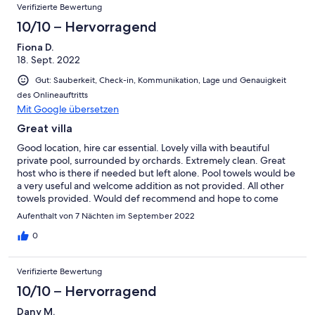
Verifizierte Bewertung
10/10 – Hervorragend
Fiona D.
18. Sept. 2022
Gut: Sauberkeit, Check-in, Kommunikation, Lage und Genauigkeit
des Onlineauftritts
Mit Google übersetzen
Great villa
Good location, hire car essential. Lovely villa with beautiful
private pool, surrounded by orchards. Extremely clean. Great
host who is there if needed but left alone. Pool towels would be
a very useful and welcome addition as not provided. All other
towels provided. Would def recommend and hope to come
here again. Thank you Vania
Aufenthalt von 7 Nächten im September 2022
0
Verifizierte Bewertung
10/10 – Hervorragend
Dany M.