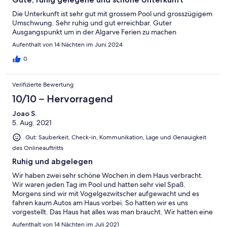
Die Unterkunft ist sehr gut mit grossem Pool und grosszügigem
Umschwung. Sehr ruhig und gut erreichbar. Guter
Ausgangspunkt um in der Algarve Ferien zu machen
Aufenthalt von 14 Nächten im Juni 2024
0
Verifizierte Bewertung
10/10 – Hervorragend
Joao S.
5. Aug. 2021
Gut: Sauberkeit, Check-in, Kommunikation, Lage und Genauigkeit
des Onlineauftritts
Ruhig und abgelegen
Wir haben zwei sehr schöne Wochen in dem Haus verbracht.
Wir waren jeden Tag im Pool und hatten sehr viel Spaß.
Morgens sind wir mit Vogelgezwitscher aufgewacht und es
fahren kaum Autos am Haus vorbei. So hatten wir es uns
vorgestellt. Das Haus hat alles was man braucht. Wir hatten eine
gute Komunikation mit der Vermieterin, sehr freundlich, offen
Aufenthalt von 14 Nächten im Juli 2021