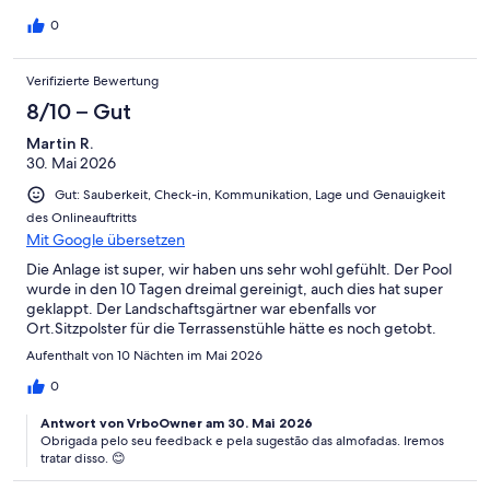
und hilfsbereit. Auto unbedingt erforderlich. Die Straße die zum
Haus führt ist fast komplett asphaltiert.
0
Verifizierte Bewertung
8/10 – Gut
Martin R.
30. Mai 2026
Gut: Sauberkeit, Check-in, Kommunikation, Lage und Genauigkeit
des Onlineauftritts
Mit Google übersetzen
Die Anlage ist super, wir haben uns sehr wohl gefühlt. Der Pool
wurde in den 10 Tagen dreimal gereinigt, auch dies hat super
geklappt. Der Landschaftsgärtner war ebenfalls vor
Ort.Sitzpolster für die Terrassenstühle hätte es noch getobt.
Aufenthalt von 10 Nächten im Mai 2026
0
Antwort von VrboOwner am 30. Mai 2026
Obrigada pelo seu feedback e pela sugestão das almofadas. Iremos
tratar disso. 😊