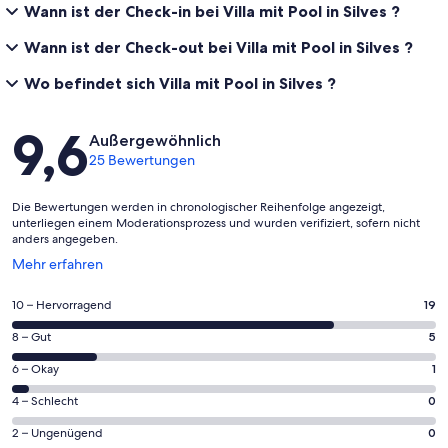
Wann ist der Check-in bei Villa mit Pool in Silves ?
Wann ist der Check-out bei Villa mit Pool in Silves ?
Wo befindet sich Villa mit Pool in Silves ?
Bewertungen
9,6
Außergewöhnlich
25 Bewertungen
Die Bewertungen werden in chronologischer Reihenfolge angezeigt,
unterliegen einem Moderationsprozess und wurden verifiziert, sofern nicht
anders angegeben.
Wird
Mehr erfahren
in
einem
19
10 – Hervorragend
19
neuen
von
Fenster
5
8 – Gut
5
insgesamt
geöffnet
von
25
1
6 – Okay
1
insgesamt
Gästebewertungen
von
25
0
4 – Schlecht
0
haben
insgesamt
Gästebewertungen
von
eine
25
0
2 – Ungenügend
0
haben
insgesamt