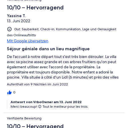
José et Sandrine
10/10 – Hervorragend
Yassine T.
13. Juni 2022
Gut: Sauberkeit, Check-in, Kommunikation, Lage und Genauigkeit
des Onlineauftritts
Mit Google übersetzen
Séjour géniale dans un lieu magnifique
De l'accueil à notre départ tout s'est très bien dérouler. La villa
avec sa piscine assez grande et ces arbres fruitiers qu'on peut
également utiliser avec l'accord de la propriétaire. La
propriétaire est toujours disponible. Notre enfant a adoré la
piscine. Villa située à côté d'un Lidl (6 minutes) et près des villes
de Albufeira, ( comptez 15-20min)
Aufenthalt von 9 Nächten im Juni 2022
0
Antwort von VrboOwner am 13. Juni 2022
Merci beaucoup! 😊 Tout le meilleur pour les trois.
Verifizierte Bewertung
10/10 – Hervorragend