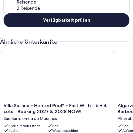
Reisende
Verfügbarkeit prüfen
Ähnliche Unterkünfte
Villa Susana ~ Heated Pool* ~ Fast Wi-fi ~ 6 + 4 cots - Book
Algarve,
Villa
Algarve,
Villa Susana ~ Heated Pool* ~ Fast Wi-fi ~ 6 + 4
Algarv
Susana
Lagos,
cots - Booking 2027 & 2028 NOW!
Barbec
~
Strand,
Sao Bartolomeu de Messines
Alfarrob
Heated
Schwim
Pool*
Blick auf den Ozean
Pool
Barbecu
Pool
Küche
Waschmaschine
Außen
~
Ruhe