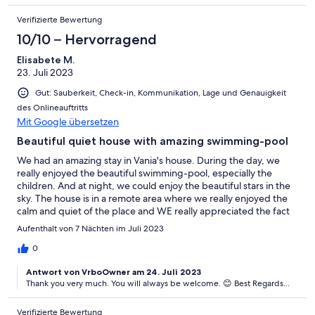
Verifizierte Bewertung
10/10 – Hervorragend
Elisabete M.
23. Juli 2023
Gut: Sauberkeit, Check-in, Kommunikation, Lage und Genauigkeit
des Onlineauftritts
Mit Google übersetzen
Beautiful quiet house with amazing swimming-pool
We had an amazing stay in Vania's house. During the day, we
really enjoyed the beautiful swimming-pool, especially the
children. And at night, we could enjoy the beautiful stars in the
sky. The house is in a remote area where we really enjoyed the
calm and quiet of the place and WE really appreciated the fact
that our privacy was respected. Yet, we were near the town of
Aufenthalt von 7 Nächten im Juli 2023
Silves and not far from the beaches. Thanks a lot for making our
short holidays (just one week) a success ! Hope we can come
0
back !
Antwort von VrboOwner am 24. Juli 2023
Thank you very much. You will always be welcome. 😊 Best Regards...
Verifizierte Bewertung