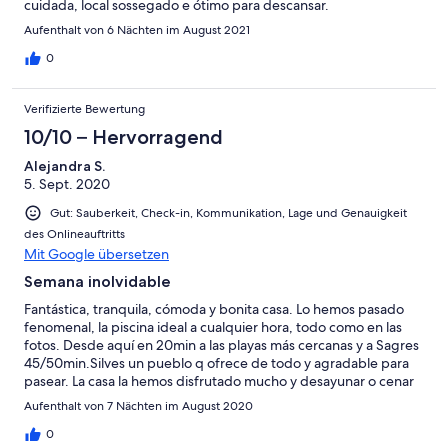
cuidada, local sossegado e ótimo para descansar.
Aufenthalt von 6 Nächten im August 2021
0
Verifizierte Bewertung
10/10 – Hervorragend
Alejandra S.
5. Sept. 2020
Gut: Sauberkeit, Check-in, Kommunikation, Lage und Genauigkeit
des Onlineauftritts
Mit Google übersetzen
Semana inolvidable
Fantástica, tranquila, cómoda y bonita casa. Lo hemos pasado
fenomenal, la piscina ideal a cualquier hora, todo como en las
fotos. Desde aquí en 20min a las playas más cercanas y a Sagres
45/50min.Silves un pueblo q ofrece de todo y agradable para
pasear. La casa la hemos disfrutado mucho y desayunar o cenar
en el porche una maravilla.
Aufenthalt von 7 Nächten im August 2020
0