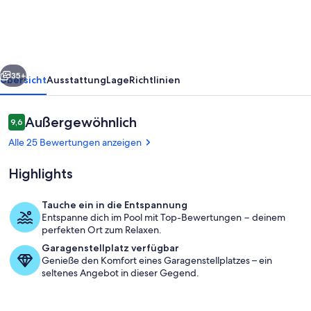
in
Silves
rück
Weiter
35+
Übersicht
Ausstattung
Lage
Richtlinien
Bewertungen
Außergewöhnlich
9,6
9,6 von 10.
Alle 25 Bewertungen anzeigen
Highlights
Tauche ein in die Entspannung
Entspanne dich im Pool mit Top-Bewertungen − deinem
Pool
perfekten Ort zum Relaxen.
Garagenstellplatz verfügbar
Genieße den Komfort eines Garagenstellplatzes – ein
seltenes Angebot in dieser Gegend.