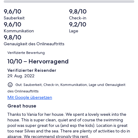
Bewertung
Gästebewertungen
von
eine
25
von
haben
insgesamt
9,6/10
9,8/10
Bewertung
Gästebewertungen
10
eine
25
von
haben
Sauberkeit
Check-in
-
Bewertung
Gästebewertungen
9,6/10
9,2/10
8
eine
Hervorragend
von
haben
-
Bewertung
Kommunikation
Lage
6
eine
9,8/10
Gut
von
-
Bewertung
4
Genauigkeit des Onlineauftritts
Okay
von
Bewertungen
-
Verifizierte Bewertung
2
Schlecht
-
10/10 – Hervorragend
Ungenügend
Verifizierter Reisender
29. Aug. 2022
Gut: Sauberkeit, Check-in, Kommunikation, Lage und Genauigkeit
des Onlineauftritts
Mit Google übersetzen
Great house
Thanks to Vania for her house. We spent a lovely week into the
house. This is super clean, quiet and of course the swimming
pool was super great for us (and esp the kids). Location is great
too near Silves and the sea. There are plenty of activities to do in
algarve. We recommend strongly this rent.