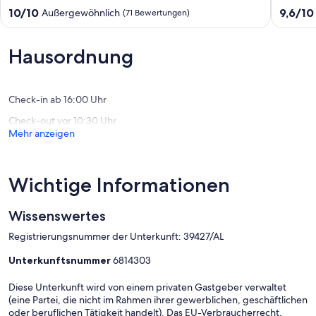
Fast
Alfarrob
10.0
9.6
10/10
9,6/10
Außergewöhnlich
(71 Bewertungen)
Wi-
von
von
fi
10,
10,
~
Außergewöhnlich,
Außerge
Hausordnung
6
(71
(24
+
Bewertungen)
Bewert
4
cots
Check-in ab 16:00 Uhr
-
Check-out vor 10:30 Uhr
Booking
Mehr anzeigen
2027
&
2028
NOW!
Wichtige Informationen
Sao
Bartolomeu
de
Wissenswertes
Messines
Registrierungsnummer der Unterkunft: 39427/AL
Unterkunftsnummer
6814303
Diese Unterkunft wird von einem privaten Gastgeber verwaltet
(eine Partei, die nicht im Rahmen ihrer gewerblichen, geschäftlichen
oder beruflichen Tätigkeit handelt). Das EU-Verbraucherrecht,