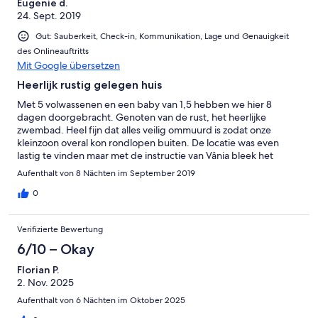
Eugenie d.
24. Sept. 2019
Gut: Sauberkeit, Check-in, Kommunikation, Lage und Genauigkeit
des Onlineauftritts
Mit Google übersetzen
Heerlijk rustig gelegen huis
Met 5 volwassenen en een baby van 1,5 hebben we hier 8
dagen doorgebracht. Genoten van de rust, het heerlijke
zwembad. Heel fijn dat alles veilig ommuurd is zodat onze
kleinzoon overal kon rondlopen buiten. De locatie was even
lastig te vinden maar met de instructie van Vânia bleek het
makkelijk. Enige punt voor verbetering zijn de hoofdkussens bij
Aufenthalt von 8 Nächten im September 2019
de bedden en de keukenuitrusting.
0
Verifizierte Bewertung
6/10 – Okay
Florian P.
2. Nov. 2025
Aufenthalt von 6 Nächten im Oktober 2025