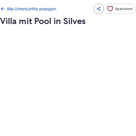
Alle Unterkünfte anzeigen
Speichern
Villa mit Pool in Silves
Fotogalerie
von
Villa
mit
Pool