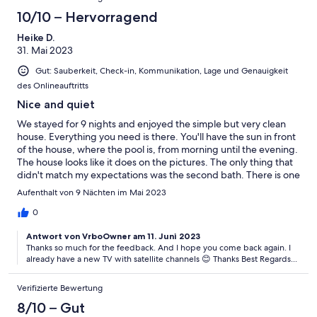
10/10 – Hervorragend
Heike D.
31. Mai 2023
Gut: Sauberkeit, Check-in, Kommunikation, Lage und Genauigkeit
des Onlineauftritts
Nice and quiet
We stayed for 9 nights and enjoyed the simple but very clean
house. Everything you need is there. You'll have the sun in front
of the house, where the pool is, from morning until the evening.
The house looks like it does on the pictures. The only thing that
didn't match my expectations was the second bath. There is one
small bathroom with a shower (water pressure is low). The
Aufenthalt von 9 Nächten im Mai 2023
second bathroom only has a toilet, a bidet and a sink. Since we
were only two people it was ok. Vania was very nice and always
0
answerd within a short time. We did miss the tv but she had
Antwort von VrboOwner am 11. Juni 2023
planned on installing some German and/or English programms.
Thanks so much for the feedback. And I hope you come back again. I
You'll find everything within a short driving distance. We thank
already have a new TV with satellite channels 😊 Thanks Best Regards...
Vania for having us as her guests. We would book the house
again.
Verifizierte Bewertung
8/10 – Gut