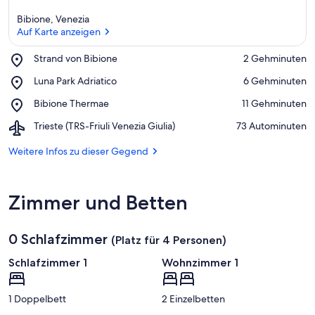
Bibione, Venezia
Auf Karte anzeigen
Place,
Strand von Bibione
‪2 Gehminuten‬
Strand
Auf Karte anzeigen
Place,
Luna Park Adriatico
‪6 Gehminuten‬
von
Luna
Bibione
Place,
Bibione Thermae
‪11 Gehminuten‬
Park
Bibione
Adriatico
Airport,
Trieste (TRS-Friuli Venezia Giulia)
‪73 Autominuten‬
Thermae
Trieste
(TRS-
Weitere Infos zu dieser Gegend
Friuli
Venezia
Giulia)
Zimmer und Betten
0 Schlafzimmer
(Platz für 4 Personen)
Schlafzimmer 1
Wohnzimmer 1
1 Doppelbett
2 Einzelbetten