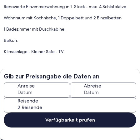
Renovierte Einzimmerwohnung in 1. Stock - max. 4 Schlafplätze
Wohnraum mit Kochnische, 1 Doppelbett und 2 Einzelbetten
1 Badezimmer mit Duschkabine.
Balkon.
Klimaanlage - Kleiner Safe - TV
Parkplatz in der Tiefgarage.
80m vom Strand entfernt.
Gib zur Preisangabe die Daten an
Anreise
Abreise
Reisende
Diese Wohnung befindet sich in Bibione, Badeort an der Grenze
zwischen Friaul und Veneto, 80 km von Venedig entfernt.
Verfügbarkeit prüfen
Wir haben einen 7 km langen Strand, komplett ausgestattet mit
Sonnenschirmen , Kioske, Sport- und Unterhaltungsmöglichkeiten
für Sportaktivitäten für Kinder und Erwachsene völlig kostenlos. Ein