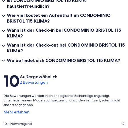
Ist CONDOMINIO BRISTOL 115 KLIMA
haustierfreundlich?
Wie viel kostet ein Aufenthalt im CONDOMINIO
BRISTOL 115 KLIMA?
Wann ist der Check-in bei CONDOMINIO BRISTOL 115
KLIMA?
Wann ist der Check-out bei CONDOMINIO BRISTOL 115
KLIMA?
Wo befindet sich CONDOMINIO BRISTOL 115 KLIMA?
Bewertungen
10
Außergewöhnlich
2 Bewertungen
Die Bewertungen werden in chronologischer Reihenfolge angezeigt,
unterliegen einem Moderationsprozess und wurden verifiziert, sofern nicht
anders angegeben.
Wird
Mehr erfahren
in
einem
2
10 – Hervorragend
2
neuen