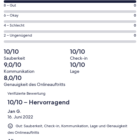
von
Fenster
0
8 – Gut
0
insgesamt
geöffnet
von
2
0
6 – Okay
0
insgesamt
Gästebewertungen
von
2
0
4 – Schlecht
0
haben
insgesamt
Gästebewertungen
von
eine
2
0
2 – Ungenügend
0
haben
insgesamt
Bewertung
Gästebewertungen
von
eine
2
von
haben
insgesamt
10/10
10/10
Bewertung
Gästebewertungen
10
eine
2
von
haben
Sauberkeit
Check-in
-
Bewertung
Gästebewertungen
9,0/10
10/10
8
eine
Hervorragend
von
haben
-
Bewertung
Kommunikation
Lage
6
eine
8,0/10
Gut
von
-
Bewertung
4
Genauigkeit des Onlineauftritts
Okay
von
Bewertungen
-
Verifizierte Bewertung
2
Schlecht
-
10/10 – Hervorragend
Ungenügend
Jan G.
16. Juni 2022
Gut: Sauberkeit, Check-in, Kommunikation, Lage und Genauigkeit
des Onlineauftritts