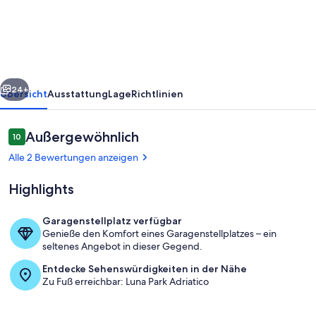
115
KLIMA
rück
Weiter
24+
Übersicht
Ausstattung
Lage
Richtlinien
Bewertungen
Außergewöhnlich
10
10 von 10.
Alle 2 Bewertungen anzeigen
Highlights
Garagenstellplatz verfügbar
Genieße den Komfort eines Garagenstellplatzes – ein
Außenbereich
seltenes Angebot in dieser Gegend.
Entdecke Sehenswürdigkeiten in der Nähe
Zu Fuß erreichbar: Luna Park Adriatico