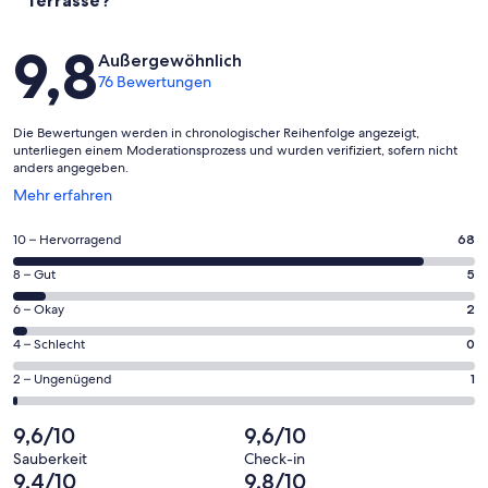
Terrasse?
Bewertungen
9,8
Außergewöhnlich
76 Bewertungen
Die Bewertungen werden in chronologischer Reihenfolge angezeigt,
unterliegen einem Moderationsprozess und wurden verifiziert, sofern nicht
anders angegeben.
Wird
Mehr erfahren
in
einem
68
10 – Hervorragend
68
neuen
von
Fenster
5
8 – Gut
5
insgesamt
geöffnet
von
76
2
6 – Okay
2
insgesamt
Gästebewertungen
von
76
0
4 – Schlecht
0
haben
insgesamt
Gästebewertungen
von
eine
76
1
2 – Ungenügend
1
haben
insgesamt
Bewertung
Gästebewertungen
von
eine
76
von
haben
insgesamt
9,6/10
9,6/10
Bewertung
Gästebewertungen
10
eine
76
von
haben
Sauberkeit
Check-in
-
Bewertung
Gästebewertungen
9,4/10
9,8/10
8
eine