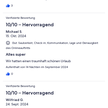
keine Erklärung oder Entschuldigung für diese Katastrophe
erhalten! Um 17 Uhr mussten wir dann eine Unterkunft für uns,
3
die Kinder und unseren Hund finden... so etwas haben wir bei
all unseren Reisen noch nie erlebt!
Verifizierte Bewertung
10/10 – Hervorragend
Michael S.
15. Okt. 2024
Gut: Sauberkeit, Check-in, Kommunikation, Lage und Genauigkeit
des Onlineauftritts
Alles super
Wir hatten einen traumhaft schönen Urlaub
Aufenthalt von 14 Nächten im September 2024
0
Verifizierte Bewertung
10/10 – Hervorragend
Wilfried G.
24. Sept. 2024