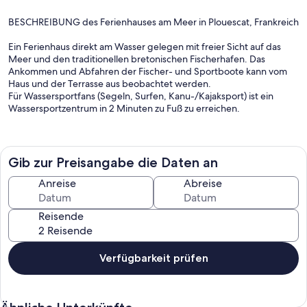
BESCHREIBUNG des Ferienhauses am Meer in Plouescat, Frankreich
Ein Ferienhaus direkt am Wasser gelegen mit freier Sicht auf das
Meer und den traditionellen bretonischen Fischerhafen. Das
Ankommen und Abfahren der Fischer- und Sportboote kann vom
Haus und der Terrasse aus beobachtet werden.
Für Wassersportfans (Segeln, Surfen, Kanu-/Kajaksport) ist ein
Wassersportzentrum in 2 Minuten zu Fuß zu erreichen.
Das Haus ist modern, aber gemütlich und in jeder Hinsicht
funktionell. Alles ist sehr durchdacht, so dass einem angenehmen
Aufenthalt nichts entgegensteht. Im Haus ist ein WLAN- Anschluss
Gib zur Preisangabe die Daten an
und ein Kamin für kühlere Abende.
Es gibt zwei schöne große Holzterrassen am Haus nach Norden und
Anreise
Abreise
Süden, damit man die Sonne von morgens bis zum späten Abend
genießen kann, vor allem Dingen die Sonnenuntergänge über dem
Reisende
Meer, die unvergleichlich schön sind.
LAGE:
Von der Ausfahrt der N12 in Morlaix weiter in Richtung Saint Pol de
Verfügbarkeit prüfen
Léon und Roscoff, von dort weiter in Richtung Plouescat. In
Plouescat in Richtung Pors Meurs/Pors Guen fahren.
Für Genießer: