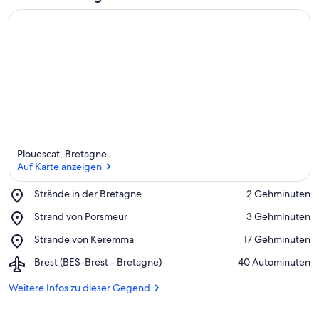
Plouescat, Bretagne
Auf Karte anzeigen
Place,
Strände in der Bretagne
‪2 Gehminuten‬
Strände
Auf Karte anzeigen
Place,
Strand von Porsmeur
‪3 Gehminuten‬
in
Strand
der
Place,
Strände von Keremma
‪17 Gehminuten‬
von
Bretagne
Strände
Porsmeur
Airport,
Brest (BES-Brest - Bretagne)
‪40 Autominuten‬
von
Brest
Keremma
(BES-
Weitere Infos zu dieser Gegend
Brest
-