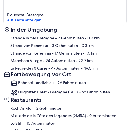
Plouescat, Bretagne
Auf Karte anzeigen
In der Umgebung
Karte
Strände in der Bretagne
- 2 Gehminuten
- 0.2 km
Strand von Porsmeur
- 3 Gehminuten
- 0.3 km
Strände von Keremma
- 17 Gehminuten
- 1.5 km
Meneham Village
- 24 Autominuten
- 22.7 km
La Récré des 3 Curés
- 47 Autominuten
- 49.3 km
Fortbewegung vor Ort
Bahnhof Landivisiau – 26 Fahrminuten
Flughafen Brest - Bretagne (BES) – 55 Fahrminuten
Restaurants
‪Roch Ar Mor - ‬2 Gehminuten
‪Miellerie de la Côte des Légendes (2MRA) - ‬9 Autominuten
‪Le Stiff - ‬10 Autominuten