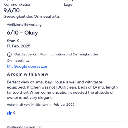
Hervorragend
von
haben
-
Bewertung
Kommunikation
Lage
6
eine
9,6/10
Gut
von
-
Bewertung
4
Genauigkeit des Onlineauftritts
Okay
von
Bewertungen
-
Verifizierte Bewertung
2
Schlecht
-
6/10 – Okay
Ungenügend
Stan K.
17. Feb. 2025
Gut: Sauberkeit, Kommunikation und Genauigkeit des
Onlineauftritts
Mit Google übersetzen
A room with a view
Perfect view on small bay. House is well and with taste
equipped. Kitchen was not 100% clean. Beds of 1,9 mtr. length
far too short.When communication is needed the attitude of
owner is not very elegant.
Aufenthalt von 14 Nächten im Februar 2025
0
Verifizierte Bewertung