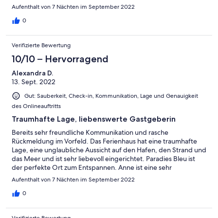
Aufenthalt von 7 Nächten im September 2022
0
Verifizierte Bewertung
10/10 – Hervorragend
Alexandra D.
13. Sept. 2022
Gut: Sauberkeit, Check-in, Kommunikation, Lage und Genauigkeit
des Onlineauftritts
Traumhafte Lage, liebenswerte Gastgeberin
Bereits sehr freundliche Kommunikation und rasche
Rückmeldung im Vorfeld. Das Ferienhaus hat eine traumhafte
Lage, eine unglaubliche Aussicht auf den Hafen, den Strand und
das Meer und ist sehr liebevoll eingerichtet. Paradies Bleu ist
der perfekte Ort zum Entspannen. Anne ist eine sehr
freundliche, aufmerksame und fürsorgliche Gastgeberin. Ihre
Aufenthalt von 7 Nächten im September 2022
Tips zu Restaurants und Ausflügen sind Gold wert. Wir kommen
sicher wieder.
0