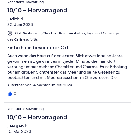
Verifizierte Bewertung
10/10 – Hervorragend
judith d.
22. Juni 2023
Gut: Sauberkeit, Check-in, Kommunikation, Lage und Genauigkeit
des Onlineauftritts
Einfach ein besonderer Ort
Auch wenn das Haus auf den ersten Blick etwas in seine Jahre
gekommen ist, gewinnt es mit jeder Minute, die man dort
verbringt immer mehr an Charakter und Charme. Es ist Erholung
pur am großen Sichtfenster das Meer und seine Gezeiten zu
beobachten und mit Meeresrauschen im Ohr zu lesen. Die
Strände dort sind einsam und wunderschön auch mit Hund.
Aufenthalt von 14 Nächten im Mai 2023
Liebevolle individuelle Einrichtung und sehr nette und um alles
bemühte Gastgeberin Anne. Wir alle wollten nach 2 Wochen
0
gar nicht abreisen - a bientot und vielen Dank für die erholsame
Zeit Judith und Familie
Verifizierte Bewertung
10/10 – Hervorragend
juergen H.
10. Mai 2023