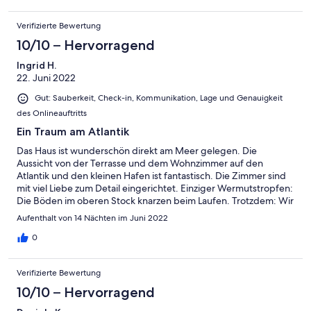
nächstes Jahr wieder!
Verifizierte Bewertung
10/10 – Hervorragend
Ingrid H.
22. Juni 2022
Gut: Sauberkeit, Check-in, Kommunikation, Lage und Genauigkeit
des Onlineauftritts
Ein Traum am Atlantik
Das Haus ist wunderschön direkt am Meer gelegen. Die
Aussicht von der Terrasse und dem Wohnzimmer auf den
Atlantik und den kleinen Hafen ist fantastisch. Die Zimmer sind
mit viel Liebe zum Detail eingerichtet. Einziger Wermutstropfen:
Die Böden im oberen Stock knarzen beim Laufen. Trotzdem: Wir
haben uns rundherum wohl gefühlt und werden wieder
Aufenthalt von 14 Nächten im Juni 2022
kommen. Anne ist eine ausgezeichnete Gastgeberin.
0
Verifizierte Bewertung
10/10 – Hervorragend