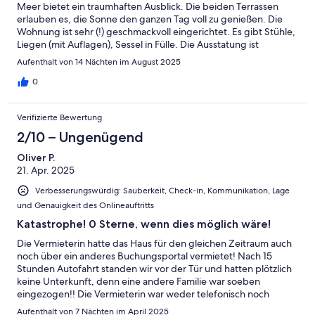
Meer bietet ein traumhaften Ausblick. Die beiden Terrassen
erlauben es, die Sonne den ganzen Tag voll zu genießen. Die
Wohnung ist sehr (!) geschmackvoll eingerichtet. Es gibt Stühle,
Liegen (mit Auflagen), Sessel in Fülle. Die Ausstatung ist
großzügig. In der Küche sind alle Geräte da und funktionieren.
Aufenthalt von 14 Nächten im August 2025
Wir hatten einen wunderbaren Aufenthalt! Vielen Dank!
0
Verifizierte Bewertung
2/10 – Ungenügend
Oliver P.
21. Apr. 2025
Verbesserungswürdig: Sauberkeit, Check-in, Kommunikation, Lage
und Genauigkeit des Onlineauftritts
Katastrophe! 0 Sterne, wenn dies möglich wäre!
Die Vermieterin hatte das Haus für den gleichen Zeitraum auch
noch über ein anderes Buchungsportal vermietet! Nach 15
Stunden Autofahrt standen wir vor der Tür und hatten plötzlich
keine Unterkunft, denn eine andere Familie war soeben
eingezogen!! Die Vermieterin war weder telefonisch noch
irgendwie sonst zu erreichen und bis heute haben wir von ihr
Aufenthalt von 7 Nächten im April 2025