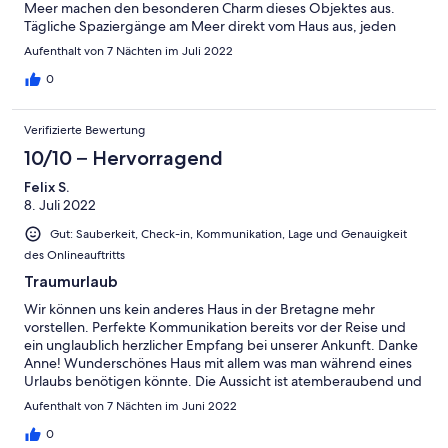
Meer machen den besonderen Charm dieses Objektes aus.
Tägliche Spaziergänge am Meer direkt vom Haus aus, jeden
Abend Sonnenuntergang pur vom Wohnzimmer aus und
Aufenthalt von 7 Nächten im Juli 2022
Nachts zum einschlafen das Meer rauschen hören. Herrlich!
Auch das Hauptbett mit breiter Boxspringmattraze
0
(ungewöhnlich groß für französische Verhältnisse) war bequem.
Das macht viel aus! Anne ist eine tolle Gastgeberin: sehr
Verifizierte Bewertung
freundlich, unkompliziert und immer hilfsbereit. Wir kommen
gerne wieder!
10/10 – Hervorragend
Felix S.
8. Juli 2022
Gut: Sauberkeit, Check-in, Kommunikation, Lage und Genauigkeit
des Onlineauftritts
Traumurlaub
Wir können uns kein anderes Haus in der Bretagne mehr
vorstellen. Perfekte Kommunikation bereits vor der Reise und
ein unglaublich herzlicher Empfang bei unserer Ankunft. Danke
Anne! Wunderschönes Haus mit allem was man während eines
Urlaubs benötigen könnte. Die Aussicht ist atemberaubend und
direkt von der Terasse den Küstenwanderweg betreten ist
Aufenthalt von 7 Nächten im Juni 2022
fantastisch. 2 tolle Restaurants die man zu Fuß erreichen kann
und ein Supermarkt in wenigen Fahrminuten. Wir kommen
0