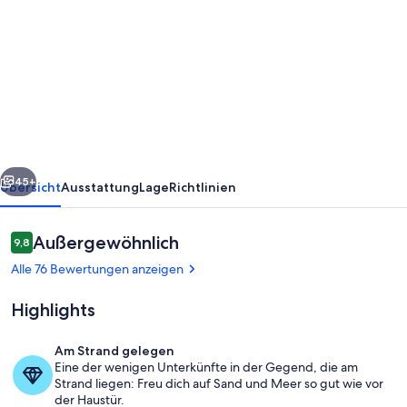
von
"PARADISE
BLUE"
schönes
Haus,
herrlichem
Meerblick,
rück
Weiter
der
45+
Übersicht
Ausstattung
Lage
Richtlinien
Strand
am
Bewertungen
Außergewöhnlich
9,8
9,8 von 10.
Ende
Alle 76 Bewertungen anzeigen
der
Highlights
Terrasse
Am Strand gelegen
Eine der wenigen Unterkünfte in der Gegend, die am
Innenbereich
Strand liegen: Freu dich auf Sand und Meer so gut wie vor
der Haustür.