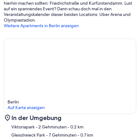
hierhin machen sollten: Friedrichstraße und Kurfürstendamm. Lust
auf ein spannendes Event? Dann schau doch mal in den
Veranstaltungskalender dieser beiden Locations: Uber Arena und
Olympiastadion.
Weitere Apartments in Berlin anzeigen
Berlin
Auf Karte anzeigen
In der Umgebung
Karte
Viktoriapark
- 2 Gehminuten
- 0.2 km
Gleisdreieck Park
- 7 Gehminuten
- 0.7 km