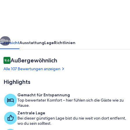
Apartment
in
quiet
and
central
rück
Weiter
area.
19+
Übersicht
Ausstattung
Lage
Richtlinien
Bewertungen
Außergewöhnlich
9,6
9,6 von 10.
Alle 107 Bewertungen anzeigen
Highlights
Gemacht für Entspannung
Top bewerteter Komfort – hier fühlen sich die Gäste wie zu
Wohnbereich
Hause.
Zentrale Lage
Bei dieser günstigen Lage bist du nie weit von dort entfernt,
wo du sein solltest.