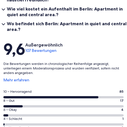
Wie viel kostet ein Aufenthalt im Berlin: Apartment in
quiet and central area.?
Wo befindet sich Berlin: Apartment in quiet and central
area.?
Bewertungen
9,6
Außergewöhnlich
107 Bewertungen
Die Bewertungen werden in chronologischer Reihenfolge angezeigt,
unterliegen einem Moderationsprozess und wurden verifiziert, sofern nicht
anders angegeben.
Wird
Mehr erfahren
in
einem
85
10 – Hervorragend
85
neuen
von
Fenster
17
8 – Gut
17
insgesamt
geöffnet
von
107
4
6 – Okay
4
insgesamt
Gästebewertungen
von
107
1
4 – Schlecht
1
haben
insgesamt
Gästebewertungen
von