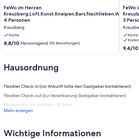
FeWo
FeWo
FeWo im Herzen
FeWo i
im
in
Kreuzberg,Loft,Kunst,Kneipen,Bars,Nachtleben,WiFi,bis
Kreuzb
Herzen
Berlin-
4 Personen
3 Pers
Kreuzberg,Loft,Kunst,Kneipen,Bars,Nachtleben,WiFi,bis
Kreuzber
Kreuzberg
Kreuzb
4
3
Personen
Persone
Küche
Küche
Kreuzberg
Kreuzbe
Koste
8.8
8,8/10
Hervorragend
(55 Bewertungen)
9.4
9,4/10
von
von
10,
10,
Hervorragend,
Außerge
(55
Hausordnung
(55
Bewertungen)
Bewert
Flexibler Check-in (vor Ankunft bitte den Gastgeber kontaktieren)
Flexibler Check-out (zur Vereinbarung Gastgeber kontaktieren)
Mindestalter für die Miete: 18 Jahre
Mehr anzeigen
Wichtige Informationen