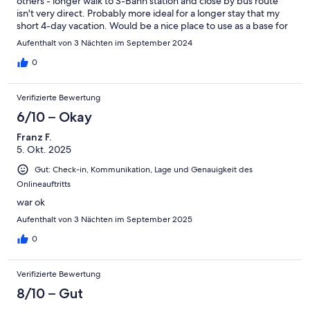
others - longer walk to S-Bahn station and close by bus route
isn't very direct. Probably more ideal for a longer stay that my
short 4-day vacation. Would be a nice place to use as a base for
an extended work trip.
Aufenthalt von 3 Nächten im September 2024
0
Verifizierte Bewertung
6/10 – Okay
Franz F.
5. Okt. 2025
Gut: Check-in, Kommunikation, Lage und Genauigkeit des
Onlineauftritts
war ok
Aufenthalt von 3 Nächten im September 2025
0
Verifizierte Bewertung
8/10 – Gut