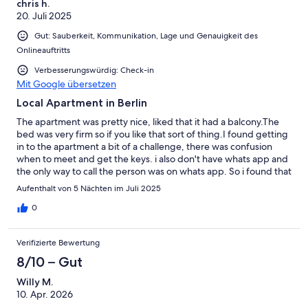
chris h.
20. Juli 2025
Gut: Sauberkeit, Kommunikation, Lage und Genauigkeit des
Onlineauftritts
Verbesserungswürdig: Check-in
Mit Google übersetzen
Local Apartment in Berlin
The apartment was pretty nice, liked that it had a balcony.The
bed was very firm so if you like that sort of thing.I found getting
in to the apartment a bit of a challenge, there was confusion
when to meet and get the keys. i also don't have whats app and
the only way to call the person was on whats app. So i found that
wasn't very helpful.The location was great, a 5-10 min walk
Aufenthalt von 5 Nächten im Juli 2025
through the park you came to a street that had lots of
restaurants and shops.There was a grocery store 5 mins away
0
and a local shop next to the apartment.I would definitely stay
here again if we were in Berlin
Verifizierte Bewertung
8/10 – Gut
Willy M.
10. Apr. 2026