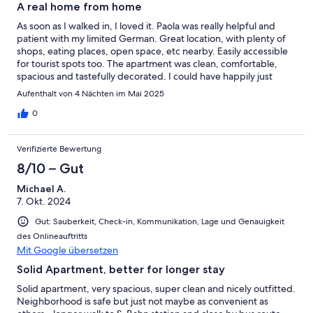
A real home from home
As soon as I walked in, I loved it. Paola was really helpful and
patient with my limited German. Great location, with plenty of
shops, eating places, open space, etc nearby. Easily accessible
for tourist spots too. The apartment was clean, comfortable,
spacious and tastefully decorated. I could have happily just
moved in then and there!
Aufenthalt von 4 Nächten im Mai 2025
0
Verifizierte Bewertung
8/10 – Gut
Michael A.
7. Okt. 2024
Gut: Sauberkeit, Check-in, Kommunikation, Lage und Genauigkeit
des Onlineauftritts
Mit Google übersetzen
Solid Apartment, better for longer stay
Solid apartment, very spacious, super clean and nicely outfitted.
Neighborhood is safe but just not maybe as convenient as