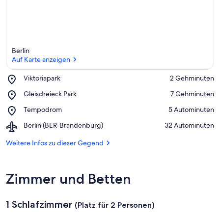
Berlin
Auf Karte anzeigen
Place,
Viktoriapark
‪2 Gehminuten‬
Viktoriapark
Auf Karte anzeigen
Place,
Gleisdreieck Park
‪7 Gehminuten‬
Gleisdreieck
Place,
Tempodrom
‪5 Autominuten‬
Park
Tempodrom
Airport,
Berlin (BER-Brandenburg)
‪32 Autominuten‬
Berlin
(BER-
Weitere Infos zu dieser Gegend
Brandenburg)
Zimmer und Betten
1 Schlafzimmer
(Platz für 2 Personen)