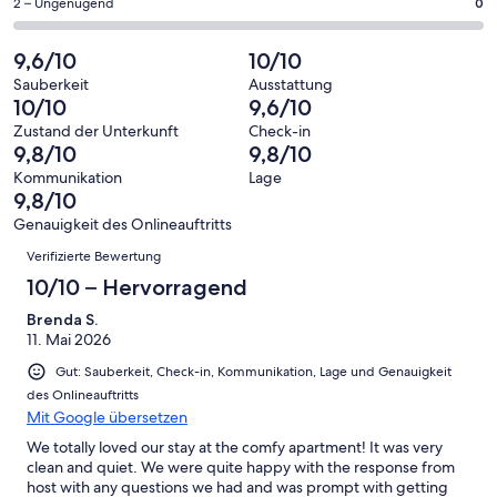
eine
107
0
2 – Ungenügend
0
haben
insgesamt
Bewertung
Gästebewertungen
von
eine
107
von
haben
insgesamt
9,6/10
10/10
Bewertung
Gästebewertungen
10
eine
107
von
haben
Sauberkeit
Ausstattung
-
Bewertung
Gästebewertungen
10/10
9,6/10
8
eine
Hervorragend
von
haben
-
Bewertung
Zustand der Unterkunft
Check-in
6
eine
9,8/10
9,8/10
Gut
von
-
Bewertung
4
Kommunikation
Lage
Okay
von
9,8/10
-
2
Schlecht
Genauigkeit des Onlineauftritts
-
Bewertungen
Verifizierte Bewertung
Ungenügend
10/10 – Hervorragend
Brenda S.
11. Mai 2026
Gut: Sauberkeit, Check-in, Kommunikation, Lage und Genauigkeit
des Onlineauftritts
Mit Google übersetzen
We totally loved our stay at the comfy apartment! It was very
clean and quiet. We were quite happy with the response from
host with any questions we had and was prompt with getting