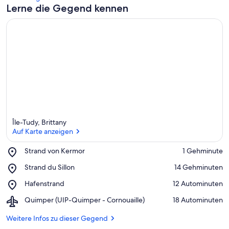
Lerne die Gegend kennen
Île-Tudy, Brittany
Auf Karte anzeigen
Place,
Strand von Kermor
‪1 Gehminute‬
Strand
Auf Karte anzeigen
Place,
Strand du Sillon
‪14 Gehminuten‬
von
Strand
Kermor
Place,
Hafenstrand
‪12 Autominuten‬
du
Hafenstrand
Sillon
Airport,
Quimper (UIP-Quimper - Cornouaille)
‪18 Autominuten‬
Quimper
(UIP-
Weitere Infos zu dieser Gegend
Quimper