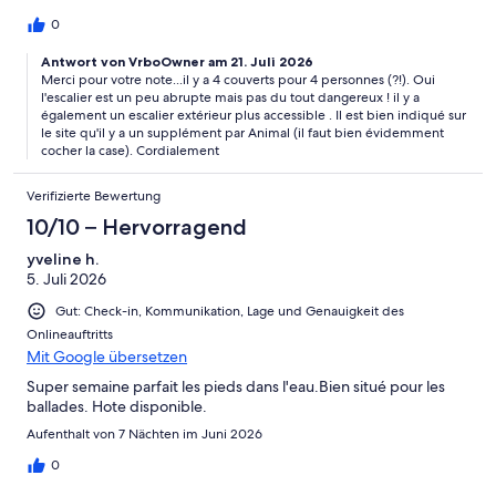
0
Antwort von VrboOwner am 21. Juli 2026
Merci pour votre note...il y a 4 couverts pour 4 personnes (?!). Oui
l'escalier est un peu abrupte mais pas du tout dangereux ! il y a
également un escalier extérieur plus accessible . Il est bien indiqué sur
le site qu'il y a un supplément par Animal (il faut bien évidemment
cocher la case). Cordialement
Verifizierte Bewertung
10/10 – Hervorragend
yveline h.
5. Juli 2026
Gut: Check-in, Kommunikation, Lage und Genauigkeit des
Onlineauftritts
Mit Google übersetzen
Super semaine parfait les pieds dans l'eau.Bien situé pour les
ballades. Hote disponible.
Aufenthalt von 7 Nächten im Juni 2026
0