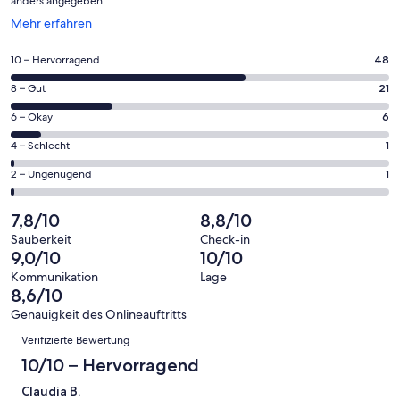
anders angegeben.
Wird
Mehr erfahren
in
einem
48
10 – Hervorragend
48
neuen
von
Fenster
21
8 – Gut
21
insgesamt
geöffnet
von
77
6
6 – Okay
6
insgesamt
Gästebewertungen
von
77
1
4 – Schlecht
1
haben
insgesamt
Gästebewertungen
von
eine
77
1
2 – Ungenügend
1
haben
insgesamt
Bewertung
Gästebewertungen
von
eine
77
von
haben
insgesamt
7,8/10
8,8/10
Bewertung
Gästebewertungen
10
eine
77
von
haben
Sauberkeit
Check-in
-
Bewertung
Gästebewertungen
9,0/10
10/10
8
eine
Hervorragend
von
haben
-
Bewertung
Kommunikation
Lage
6
eine
8,6/10
Gut
von
-
Bewertung
4
Genauigkeit des Onlineauftritts
Okay
von
Bewertungen
-
Verifizierte Bewertung
2
Schlecht
-
10/10 – Hervorragend
Ungenügend
Claudia B.