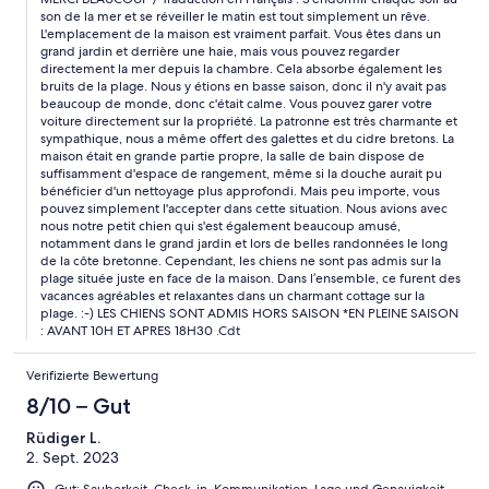
genügend Stauraum, allerdings hätte die Dusche eine
son de la mer et se réveiller le matin est tout simplement un rêve.
gründlichere Reinigung vertragen können. Aber was solls - für
L'emplacement de la maison est vraiment parfait. Vous êtes dans un
diese Lage kann man sich auch damit mal abfinden. Wir hatten
grand jardin et derrière une haie, mais vous pouvez regarder
unseren kleinen Hund dabei, die auch sehr viel Spaß besonders
directement la mer depuis la chambre. Cela absorbe également les
im großen Garten und bei schönen Wanderungen entlang der
bruits de la plage. Nous y étions en basse saison, donc il n'y avait pas
bretonischen Küste hatte. Allerdings sind Hunde am Strand
beaucoup de monde, donc c'était calme. Vous pouvez garer votre
direkt vorm Haus nicht erlaubt. Alles in allem war es ein
voiture directement sur la propriété. La patronne est très charmante et
sympathique, nous a même offert des galettes et du cidre bretons. La
herrlicher, entspannter Urlaub in einem hübschen Häuschen am
maison était en grande partie propre, la salle de bain dispose de
Strand. :-)
suffisamment d'espace de rangement, même si la douche aurait pu
bénéficier d'un nettoyage plus approfondi. Mais peu importe, vous
pouvez simplement l'accepter dans cette situation. Nous avions avec
nous notre petit chien qui s'est également beaucoup amusé,
notamment dans le grand jardin et lors de belles randonnées le long
de la côte bretonne. Cependant, les chiens ne sont pas admis sur la
plage située juste en face de la maison. Dans l’ensemble, ce furent des
vacances agréables et relaxantes dans un charmant cottage sur la
plage. :-) LES CHIENS SONT ADMIS HORS SAISON *EN PLEINE SAISON
: AVANT 10H ET APRES 18H30 .Cdt
Verifizierte Bewertung
8/10 – Gut
Rüdiger L.
2. Sept. 2023