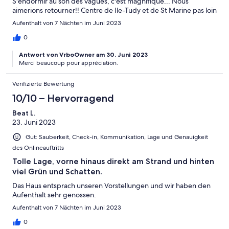
S'endormir au son des vagues, c'est magnifique... Nous
aimerions retourner!! Centre de Ile-Tudy et de St Marine pas loin
en voiture ou mieux en bicyclette, possibilité de louer au
Aufenthalt von 7 Nächten im Juni 2023
camping du Bois d'amour. Nous recommandons fortement aussi
les plats à emporter du traiteur italien, la table de Vania !!
0
Antwort von VrboOwner am 30. Juni 2023
Merci beaucoup pour appréciation.
Verifizierte Bewertung
10/10 – Hervorragend
Beat L.
23. Juni 2023
Gut: Sauberkeit, Check-in, Kommunikation, Lage und Genauigkeit
des Onlineauftritts
Tolle Lage, vorne hinaus direkt am Strand und hinten
viel Grün und Schatten.
Das Haus entsprach unseren Vorstellungen und wir haben den
Aufenthalt sehr genossen.
Aufenthalt von 7 Nächten im Juni 2023
0