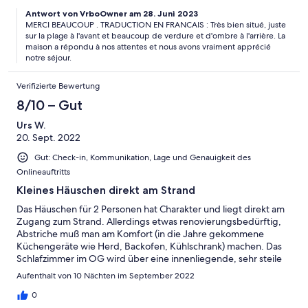
Antwort von VrboOwner am 28. Juni 2023
MERCI BEAUCOUP . TRADUCTION EN FRANCAIS : Très bien situé, juste
sur la plage à l'avant et beaucoup de verdure et d'ombre à l'arrière. La
maison a répondu à nos attentes et nous avons vraiment apprécié
notre séjour.
Verifizierte Bewertung
8/10 – Gut
Urs W.
20. Sept. 2022
Gut: Check-in, Kommunikation, Lage und Genauigkeit des
Onlineauftritts
Kleines Häuschen direkt am Strand
Das Häuschen für 2 Personen hat Charakter und liegt direkt am
Zugang zum Strand. Allerdings etwas renovierungsbedürftig,
Abstriche muß man am Komfort (in die Jahre gekommene
Küchengeräte wie Herd, Backofen, Kühlschrank) machen. Das
Schlafzimmer im OG wird über eine innenliegende, sehr steile
und schmale Treppe erreicht. Vom Schlafzimmer aus hat man
Aufenthalt von 10 Nächten im September 2022
einen schönen Blick aufs Meer und auf dem kleinen Balkon
finden 2 Personen Platz. Die Vermieterin ist sehr freundlich und
0
hilfbereit. Wir fanden den Preis für das Haus und seine