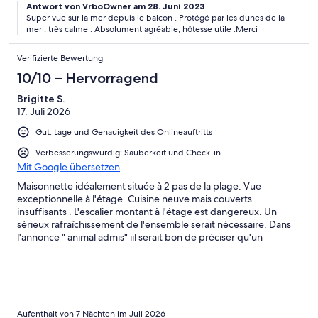
Antwort von VrboOwner am 28. Juni 2023
Super vue sur la mer depuis le balcon . Protégé par les dunes de la
mer , très calme . Absolument agréable, hôtesse utile .Merci
Verifizierte Bewertung
10/10 – Hervorragend
Brigitte S.
17. Juli 2026
Gut: Lage und Genauigkeit des Onlineauftritts
Verbesserungswürdig: Sauberkeit und Check-in
Mit Google übersetzen
Maisonnette idéalement située à 2 pas de la plage. Vue
exceptionnelle à l'étage. Cuisine neuve mais couverts
insuffisants . L'escalier montant à l'étage est dangereux. Un
sérieux rafraîchissement de l'ensemble serait nécessaire. Dans
l'annonce " animal admis" iil serait bon de préciser qu'un
supplément est demandé.
Aufenthalt von 7 Nächten im Juli 2026