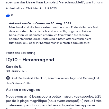
aber war das kleine Haus komplett "verschmuddelt", was für uns
eine böse Überraschung war. Die 80 jährige Besitzerin führte
Aufenthalt von 7 Nächten im Juli 2023
uns auf Französisch kurz durch die Bleibe. Beim Auspacken
entdeckten wir dann, dass das Haus arg verpilzt war und
0
ungeputzt. Wir standen kurz davor wieder abzureisen, haben
Antwort von VrboOwner am 30. Aug. 2023
dann aber Putzmaterialien gekauft und am nächsten Tag in 7
Manchmal sind die Leute extrem nett, und am Ende stellen wir fest,
Stunden eine Grundreinigung durchgeführt. Danach war es uns
dass sie extrem heuchlerisch sind und völlig ungenaue Fakten
etwas wohler. Als wir den Sohn der Vemieterin ansprachen
behaupten, es ist einfach erbärmlich!!! Vertrauen Sie diesem
betreffend dem Zustand des Häuschens, gab er zu verstehen,
Kommentar nicht, diese Leute sind einfach offensichtlich nicht
dass es offenbar mit einer Zwischenreinigung vor unserem
zufrieden, ok... aber ihr Kommentar ist einfach bedauerlich!!!!!
Einzug nicht geklappt hat. Keine Worte der Entschuldigung
oder des Bedauerns. Wir gehen davon aus, dass die Bleibe eine
Verifizierte Bewertung
zeitlang nicht vermietet war und nicht geheizt wurde, was zum
10/10 – Hervorragend
Schimmelbefall führte und dieser extremen Schmuddeligkeit.
Das Haus selbst ist ja eigentlich "eine Perle", wenn es gut
Kerstin B.
gewartet würde. Zudem liegt es hervorragend, mit Blick vom
30. Juni 2023
Schlafzimmer aus direkt auf das Meer mit schönem Strand. Wir
finden es einfach extrem stossend, wenn der Vermieter diesen
Gut: Sauberkeit, Check-in, Kommunikation, Lage und Genauigkeit
hohen Mietpreis verlangt wegen der Lage des Hauses und
des Onlineauftritts
seines Charms, aber seine Eigenleistung derart nicht erbringt.
Au son des vagues
Wir werden hier nie mehr mieten.
Nous avons aimé beaucoup la petite maison, vue superbe, à 25
pas de la plage magnifique (nous avons compté) ;-) Accueil très
chaleureux, petit bouquet de fleurs du jardin très apprécié !