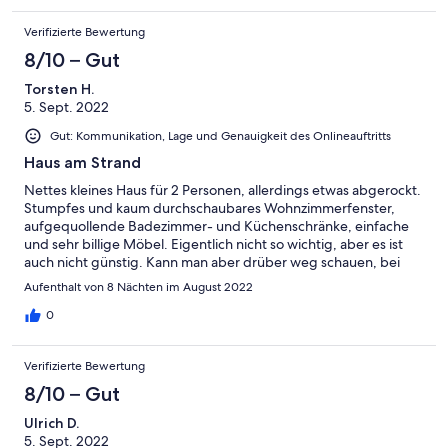
Ausstattung schon hoch, dass muß einem die wirklich schöne
Verifizierte Bewertung
Lage halt wert sein. Wir haben unseren Aufenthalt jedenfalls
sehr genossen.
8/10 – Gut
Torsten H.
5. Sept. 2022
Gut: Kommunikation, Lage und Genauigkeit des Onlineauftritts
Haus am Strand
Nettes kleines Haus für 2 Personen, allerdings etwas abgerockt.
Stumpfes und kaum durchschaubares Wohnzimmerfenster,
aufgequollende Badezimmer- und Küchenschränke, einfache
und sehr billige Möbel. Eigentlich nicht so wichtig, aber es ist
auch nicht günstig. Kann man aber drüber weg schauen, bei
der Lage und dem tollen Ort mit einem tollen Strand. Für uns
Aufenthalt von 8 Nächten im August 2022
war es ein super toller Urlaub. Wir kommen wieder.
0
Verifizierte Bewertung
8/10 – Gut
Ulrich D.
5. Sept. 2022