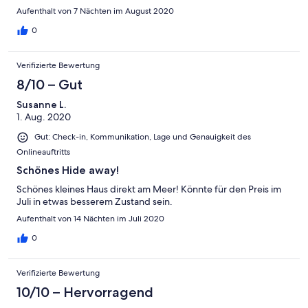
man einen tollen Blick aufs Meer, auf dem kleinen Balkon davor
Aufenthalt von 7 Nächten im August 2020
finden 2 Personen Platz, wirklich sehr schön. In der Anzeige war
nicht vermerkt, daß man die Endreinigung selbst machen muß.
0
Bettwäsche sollte man dazu mieten, da die Formate nicht
unbedingt mit in Deutschland üblichen Größen
Verifizierte Bewertung
übereinstimmen. Die Vermieterin ist sehr freundlich und
hilfbereit. Wir fanden den Preis für das Haus und seine
8/10 – Gut
Ausstattung schon hoch, das muß einem die wirklich tolle Lage
Susanne L.
halt wert sein. Wir haben unseren einwöchigen Aufenthalt
1. Aug. 2020
jedenfalls sehr genossen.
Gut: Check-in, Kommunikation, Lage und Genauigkeit des
Onlineauftritts
Schönes Hide away!
Schönes kleines Haus direkt am Meer! Könnte für den Preis im
Juli in etwas besserem Zustand sein.
Aufenthalt von 14 Nächten im Juli 2020
0
Verifizierte Bewertung
10/10 – Hervorragend