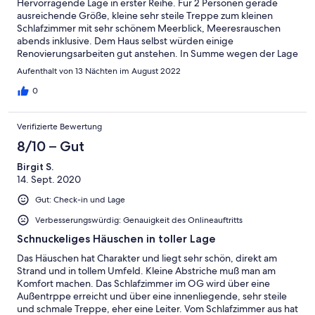
Hervorragende Lage in erster Reihe. Für 2 Personen gerade
ausreichende Größe, kleine sehr steile Treppe zum kleinen
Schlafzimmer mit sehr schönem Meerblick, Meeresrauschen
abends inklusive. Dem Haus selbst würden einige
Renovierungsarbeiten gut anstehen. In Summe wegen der Lage
und dem kurzen Weg zum Strand positive Bewertung.
Aufenthalt von 13 Nächten im August 2022
0
Verifizierte Bewertung
8/10 – Gut
Birgit S.
14. Sept. 2020
Gut: Check-in und Lage
Verbesserungswürdig: Genauigkeit des Onlineauftritts
Schnuckeliges Häuschen in toller Lage
Das Häuschen hat Charakter und liegt sehr schön, direkt am
Strand und in tollem Umfeld. Kleine Abstriche muß man am
Komfort machen. Das Schlafzimmer im OG wird über eine
Außentrppe erreicht und über eine innenliegende, sehr steile
und schmale Treppe, eher eine Leiter. Vom Schlafzimmer aus hat