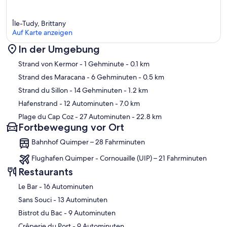
Île-Tudy, Brittany
Auf Karte anzeigen
In der Umgebung
Karte
Strand von Kermor
- 1 Gehminute
- 0.1 km
Strand des Maracana
- 6 Gehminuten
- 0.5 km
Strand du Sillon
- 14 Gehminuten
- 1.2 km
Hafenstrand
- 12 Autominuten
- 7.0 km
Plage du Cap Coz
- 27 Autominuten
- 22.8 km
Fortbewegung vor Ort
Bahnhof Quimper – 28 Fahrminuten
Flughafen Quimper - Cornouaille (UIP) – 21 Fahrminuten
Restaurants
‪Le Bar - ‬16 Autominuten
‪Sans Souci - ‬13 Autominuten
‪Bistrot du Bac - ‬9 Autominuten
‪Crêperie du Port - ‬9 Autominuten