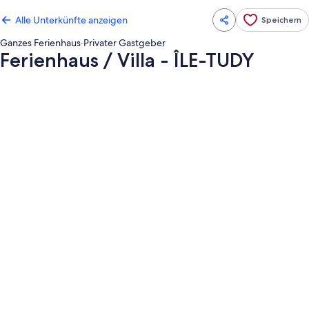
Alle Unterkünfte anzeigen
Speichern
Ganzes Ferienhaus
·
Privater Gastgeber
Ferienhaus / Villa - ÎLE-TUDY
Fotogalerie
von
Ferienhaus
/