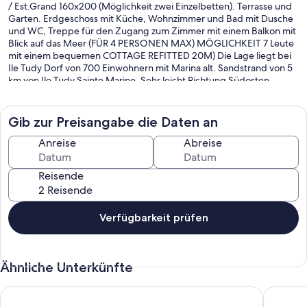
/ Est.Grand 160x200 (Möglichkeit zwei Einzelbetten). Terrasse und
Garten. Erdgeschoss mit Küche, Wohnzimmer und Bad mit Dusche
und WC, Treppe für den Zugang zum Zimmer mit einem Balkon mit
Blick auf das Meer (FÜR 4 PERSONEN MAX) MÖGLICHKEIT 7 Leute
mit einem bequemen COTTAGE REFITTED 20M) Die Lage liegt bei
Ile Tudy Dorf von 700 Einwohnern mit Marina alt. Sandstrand von 5
km von Ile Tudy Sainte Marine. Sehr leicht Richtung Südosten
herrlichen Blick auf den Sonnenaufgang und Sonnenuntergang.
Gib zur Preisangabe die Daten an
Anreise
Abreise
Reisende
Verfügbarkeit prüfen
Ähnliche Unterkünfte
Panoramablick auf die Glénans-Inseln. Direkter Zugang zum 
Haus am S