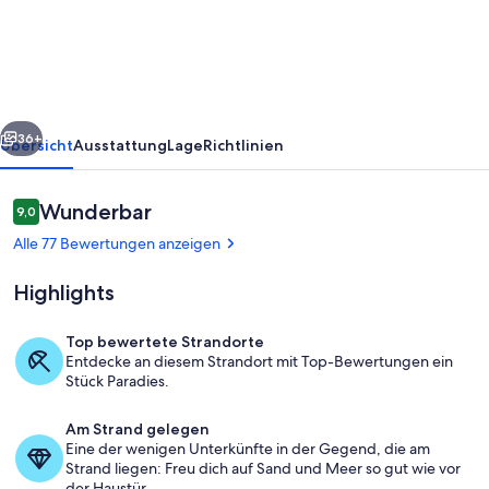
Villa
-
ÎLE-
TUDY
rück
Weiter
36+
Übersicht
Ausstattung
Lage
Richtlinien
Bewertungen
Wunderbar
9,0
9,0 von 10.
Alle 77 Bewertungen anzeigen
Highlights
Top bewertete Strandorte
Entdecke an diesem Strandort mit Top-Bewertungen ein
Blick aufs Meer
Stück Paradies.
Am Strand gelegen
Eine der wenigen Unterkünfte in der Gegend, die am
Strand liegen: Freu dich auf Sand und Meer so gut wie vor
der Haustür.