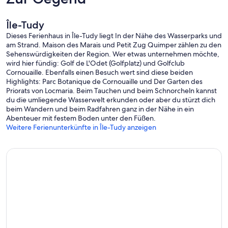
Île-Tudy
Dieses Ferienhaus in Île-Tudy liegt In der Nähe des Wasserparks und
am Strand. Maison des Marais und Petit Zug Quimper zählen zu den
Sehenswürdigkeiten der Region. Wer etwas unternehmen möchte,
wird hier fündig: Golf de L'Odet (Golfplatz) und Golfclub
Cornouaille. Ebenfalls einen Besuch wert sind diese beiden
Highlights: Parc Botanique de Cornouaille und Der Garten des
Priorats von Locmaria. Beim Tauchen und beim Schnorcheln kannst
du die umliegende Wasserwelt erkunden oder aber du stürzt dich
beim Wandern und beim Radfahren ganz in der Nähe in ein
Abenteuer mit festem Boden unter den Füßen.
Weitere Ferienunterkünfte in Île-Tudy anzeigen