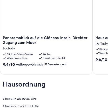
Panoramablick
Haus
Panoramablick auf die Glénans-Inseln. Direkter
Haus a
auf
am
Zugang zum Meer
Île-Tudy
die
Strand,
Loctudy
Blick 
Glénans-
idyllisch
Wasch
Inseln.
Blick auf den Ozean
Küche
Lage!
Waschmaschine
Haustiere erlaubt
Direkter
Île-
9.6
9,6/10
Zugang
Tudy
von
9.4
9,4/10
Außergewöhnlich
(71 Bewertungen)
zum
10,
von
Meer
Außerge
10,
Loctudy
(100
Außergewöhnlich,
Bewert
(71
Hausordnung
Bewertungen)
Check-in ab 16:00 Uhr
Check-out vor 11:00 Uhr