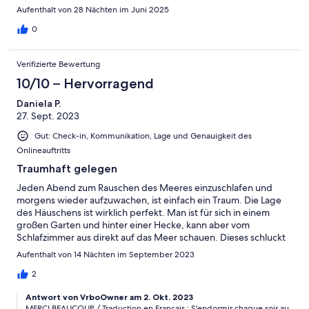
Aufenthalt von 28 Nächten im Juni 2025
0
Verifizierte Bewertung
10/10 – Hervorragend
Daniela P.
27. Sept. 2023
Gut: Check-in, Kommunikation, Lage und Genauigkeit des
Onlineauftritts
Traumhaft gelegen
Jeden Abend zum Rauschen des Meeres einzuschlafen und
morgens wieder aufzuwachen, ist einfach ein Traum. Die Lage
des Häuschens ist wirklich perfekt. Man ist für sich in einem
großen Garten und hinter einer Hecke, kann aber vom
Schlafzimmer aus direkt auf das Meer schauen. Dieses schluckt
auch die Geräusche vom Strand. Wir waren in der Nebensaison,
Aufenthalt von 14 Nächten im September 2023
es war also nicht sehr voll, daher ruhig. Sein Auto kann man
direkt im Grundstück parken. Die Vermieterin ist sehr charmant
2
und freundlich, hat uns sogar Bretonische Galettes und Cidre
Antwort von VrboOwner am 2. Okt. 2023
geschenkt. Das Haus war weitgehend sauber, das Bad hat
MERCI BEAUCOUP / Traduction en Français : S'endormir chaque soir au