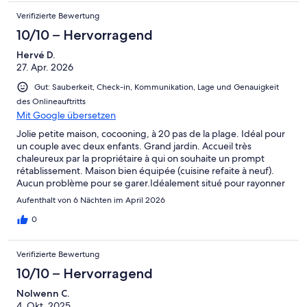
Verifizierte Bewertung
10/10 – Hervorragend
Hervé D.
27. Apr. 2026
Gut: Sauberkeit, Check-in, Kommunikation, Lage und Genauigkeit
des Onlineauftritts
Mit Google übersetzen
Jolie petite maison, cocooning, à 20 pas de la plage. Idéal pour
un couple avec deux enfants. Grand jardin. Accueil très
chaleureux par la propriétaire à qui on souhaite un prompt
rétablissement. Maison bien équipée (cuisine refaite à neuf).
Aucun problème pour se garer.Idéalement situé pour rayonner
dans le Finistère Sud. Près des pistes cyclables et des chemins
Aufenthalt von 6 Nächten im April 2026
de randonnée.Très bon séjour. Nous recommandons.
0
Verifizierte Bewertung
10/10 – Hervorragend
Nolwenn C.
4. Okt. 2025