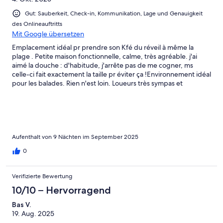
Gut: Sauberkeit, Check-in, Kommunikation, Lage und Genauigkeit
des Onlineauftritts
Mit Google übersetzen
Emplacement idéal pr prendre son Kfé du réveil à même la
plage . Petite maison fonctionnelle, calme, très agréable. j'ai
aimé la douche : d'habitude, j'arrête pas de me cogner, ms
celle-ci fait exactement la taille pr éviter ça !Environnement idéal
pour les balades. Rien n'est loin. Loueurs très sympas et
accessibles.
Aufenthalt von 9 Nächten im September 2025
0
Verifizierte Bewertung
10/10 – Hervorragend
Bas V.
19. Aug. 2025