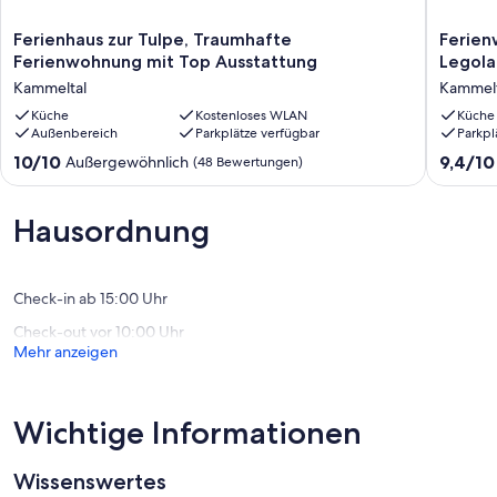
Ferienhaus
Ferien
Ferienhaus zur Tulpe, Traumhafte
Ferien
zur
mit
Wir freuen uns auf Euch!
Ferienwohnung mit Top Ausstattung
Legola
Tulpe,
2
Kammeltal
Kammelt
Traumhafte
Schlafz
- Shuttle zum Bahnhof Kosten 25,00 € pro Person pro Fahrt
Ferienwohnung
Küche
Kostenloses WLAN
Nähe
Küche
Außenbereich
Parkplätze verfügbar
Parkpl
mit
Legolan
Top
Kammelt
10.0
9.4
10/10
9,4/10
Außergewöhnlich
(48 Bewertungen)
Ausstattung
von
von
Kammeltal
10,
10,
Außergewöhnlich,
Außerge
Hausordnung
(48
(88
Bewertungen)
Bewert
Check-in ab 15:00 Uhr
Check-out vor 10:00 Uhr
Mehr anzeigen
Wichtige Informationen
Wissenswertes