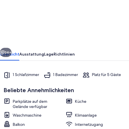
Bauernhaus
„Bauernhofleben“
mit
privatem
Garten,
WLAN
rück
Weiter
und
34+
Übersicht
Ausstattung
Lage
Richtlinien
Klimaanlage
1 Schlafzimmer
1 Badezimmer
Platz für 5 Gäste
Beliebte Annehmlichkeiten
Parkplätze auf dem
Küche
Gelände verfügbar
Innenbereich
Waschmaschine
Klimaanlage
Balkon
Internetzugang