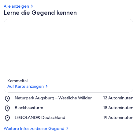
Alle anzeigen
Lerne die Gegend kennen
Kammeltal
Auf Karte anzeigen
Place,
Naturpark Augsburg – Westliche Wälder
‪13 Autominuten‬
Naturpark
Auf Karte anzeigen
Place,
Blockhausturm
‪18 Autominuten‬
Augsburg
Blockhausturm
–
Place,
LEGOLAND® Deutschland
‪19 Autominuten‬
Westliche
LEGOLAND®
Wälder
Deutschland
Weitere Infos zu dieser Gegend