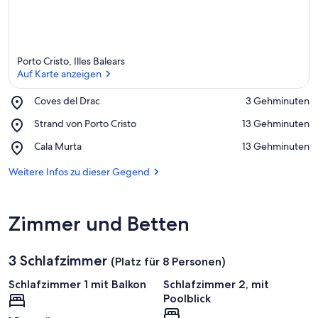
Porto Cristo, Illes Balears
Auf Karte anzeigen
Place,
Coves del Drac
‪3 Gehminuten‬
Coves
Auf Karte anzeigen
Place,
Strand von Porto Cristo
‪13 Gehminuten‬
del
Strand
Drac
Place,
Cala Murta
‪13 Gehminuten‬
von
Cala
Porto
Murta
Weitere Infos zu dieser Gegend
Cristo
Zimmer und Betten
3 Schlafzimmer
(Platz für 8 Personen)
Schlafzimmer 1 mit Balkon
Schlafzimmer 2, mit
Poolblick