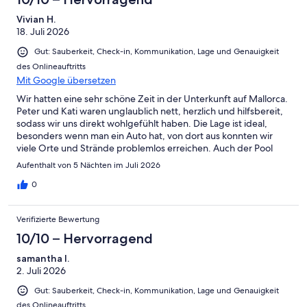
Vivian H.
18. Juli 2026
Gut: Sauberkeit, Check-in, Kommunikation, Lage und Genauigkeit
des Onlineauftritts
Mit Google übersetzen
Wir hatten eine sehr schöne Zeit in der Unterkunft auf Mallorca.
Peter und Kati waren unglaublich nett, herzlich und hilfsbereit,
sodass wir uns direkt wohlgefühlt haben. Die Lage ist ideal,
besonders wenn man ein Auto hat, von dort aus konnten wir
viele Orte und Strände problemlos erreichen. Auch der Pool
und das Haus waren sehr schön und perfekt zum Entspannen.
Aufenthalt von 5 Nächten im Juli 2026
Insgesamt eine tolle Unterkunft mit tollen Gastgebern, die wir
auf jeden Fall weiterempfehlen können!
0
Verifizierte Bewertung
10/10 – Hervorragend
samantha l.
2. Juli 2026
Gut: Sauberkeit, Check-in, Kommunikation, Lage und Genauigkeit
des Onlineauftritts