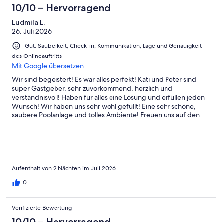
Schlecht
-
10/10 – Hervorragend
Ungenügend
Ludmila L.
26. Juli 2026
Gut: Sauberkeit, Check-in, Kommunikation, Lage und Genauigkeit
des Onlineauftritts
Mit Google übersetzen
Wir sind begeistert! Es war alles perfekt! Kati und Peter sind
super Gastgeber, sehr zuvorkommend, herzlich und
verständnisvoll! Haben für alles eine Lösung und erfüllen jeden
Wunsch! Wir haben uns sehr wohl gefüllt! Eine sehr schöne,
saubere Poolanlage und tolles Ambiente! Freuen uns auf den
nächsten Besuch! Schöne Grüße
Aufenthalt von 2 Nächten im Juli 2026
0
Verifizierte Bewertung
10/10 – Hervorragend