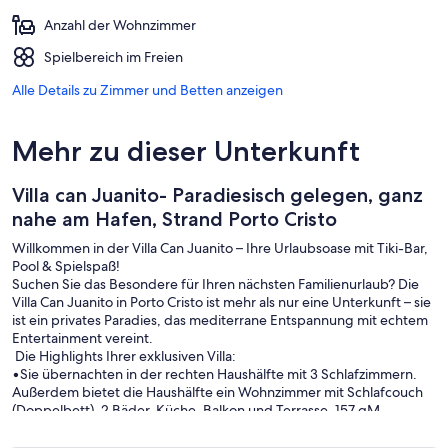
Anzahl der Wohnzimmer
Spielbereich im Freien
Alle Details zu Zimmer und Betten anzeigen
Mehr zu dieser Unterkunft
Villa can Juanito- Paradiesisch gelegen, ganz
nahe am Hafen, Strand Porto Cristo
Willkommen in der Villa Can Juanito – Ihre Urlaubsoase mit Tiki-Bar,
Pool & Spielspaß!
​Suchen Sie das Besondere für Ihren nächsten Familienurlaub? Die
Villa Can Juanito in Porto Cristo ist mehr als nur eine Unterkunft – sie
ist ein privates Paradies, das mediterrane Entspannung mit echtem
Entertainment vereint.
​ Die Highlights Ihrer exklusiven Villa:
•Sie übernachten in der rechten Haushälfte mit 3 Schlafzimmern.
Außerdem bietet die Haushälfte ein Wohnzimmer mit Schlafcouch
(Doppelbett), 2 Bäder, Küche, Balkon und Terrasse. 157 qM
Wohnfläche
•zusätzlich bieten wir ein Ferienzimmer mit Doppelbett, großem