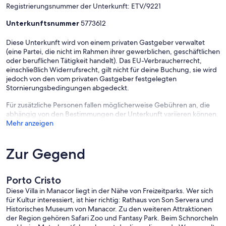
Höhlen erforschen oder die Abende bei ein paar Tapas am Hafen
Registrierungsnummer der Unterkunft: ETV/9221
ausklingen lassen möchten – diese Villa ist der perfekte
Ausgangspunkt für Familien oder Gruppen die gemeinsam
Unterkunftsnummer
5773612
unvergessliche Erinnerungen schaffen wollen.
​Wir freuen uns darauf, Sie schon bald bei uns willkommen zu
Diese Unterkunft wird von einem privaten Gastgeber verwaltet
heißen!
(eine Partei, die nicht im Rahmen ihrer gewerblichen, geschäftlichen
oder beruflichen Tätigkeit handelt). Das EU-Verbraucherrecht,
•Kurtaxe porto cristo.
einschließlich Widerrufsrecht, gilt nicht für deine Buchung, sie wird
In Porto Cristo (Mallorca) zahlen Urlauber die sogenannte Ecotasa
jedoch von den vom privaten Gastgeber festgelegten
(Touristensteuer).
Stornierungsbedingungen abgedeckt.
2,00 € pro Nacht und Person.
Ab der 9. Nacht sinkt die Abgabe um 50%
Für zusätzliche Personen fallen möglicherweise Gebühren an, die
Kinder unter 16 Jahren sind befreit.
abhängig von den Bestimmungen der Unterkunft variieren können.
Die Kurtaxe ist bei der Ankunft in der Unterkunft zu entrichten.
Mehr anzeigen
Zur Gegend
Porto Cristo
Diese Villa in Manacor liegt in der Nähe von Freizeitparks. Wer sich
für Kultur interessiert, ist hier richtig: Rathaus von Son Servera und
Historisches Museum von Manacor. Zu den weiteren Attraktionen
der Region gehören Safari Zoo und Fantasy Park. Beim Schnorcheln