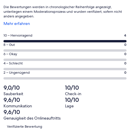
Die Bewertungen werden in chronologischer Reihenfolge angezeigt,
unterliegen einem Moderationsprozess und wurden verifiziert, sofern nicht
anders angegeben.
Wird
Mehr erfahren
in
einem
4
10 – Hervorragend
4
neuen
von
Fenster
0
8 – Gut
0
insgesamt
geöffnet
von
4
0
6 – Okay
0
insgesamt
Gästebewertungen
von
4
0
4 – Schlecht
0
haben
insgesamt
Gästebewertungen
von
eine
4
0
2 – Ungenügend
0
haben
insgesamt
Bewertung
Gästebewertungen
von
eine
4
von
haben
insgesamt
9,0/10
10/10
Bewertung
Gästebewertungen
10
eine
4
von
haben
Sauberkeit
Check-in
-
Bewertung
Gästebewertungen
9,6/10
10/10
8
eine
Hervorragend
von
haben
-
Bewertung
Kommunikation
Lage
6
eine
9,6/10
Gut
von
-
Bewertung
4
Genauigkeit des Onlineauftritts
Okay
von
Bewertungen
-
Verifizierte Bewertung
2