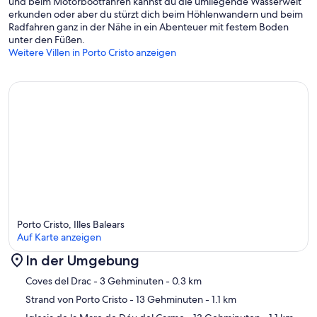
und beim Motorbootfahren kannst du die umliegende Wasserwelt
erkunden oder aber du stürzt dich beim Höhlenwandern und beim
Radfahren ganz in der Nähe in ein Abenteuer mit festem Boden
unter den Füßen.
Weitere Villen in Porto Cristo anzeigen
Porto Cristo, Illes Balears
Auf Karte anzeigen
In der Umgebung
Karte
Coves del Drac
- 3 Gehminuten
- 0.3 km
Strand von Porto Cristo
- 13 Gehminuten
- 1.1 km