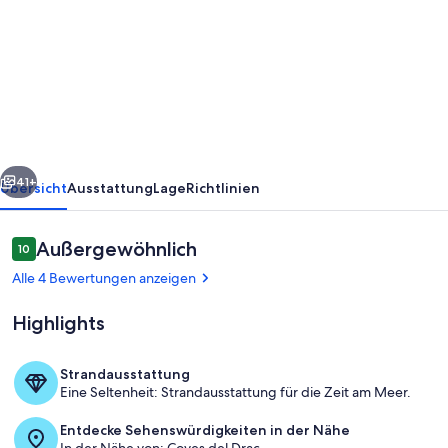
Villa
can
Juanito-
Paradiesisch
gelegen,
ganz
rück
Weiter
nahe
41+
Übersicht
Ausstattung
Lage
Richtlinien
am
Hafen,
Bewertungen
Außergewöhnlich
10
10 von 10.
Strand
Alle 4 Bewertungen anzeigen
Porto
Highlights
Cristo
Strandausstattung
Eine Seltenheit: Strandausstattung für die Zeit am Meer.
Pool
Entdecke Sehenswürdigkeiten in der Nähe