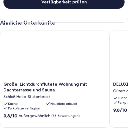
Verfügbarkeit prüfen
Ähnliche Unterkünfte
Große, Lichtdurchflutete Wohnung mit Dachterrasse und Sau
DELUXE
Große,
DELUXE
Große, Lichtdurchflutete Wohnung mit
DELUX
Lichtdurchflutete
APPART
Dachterrasse und Sauna
Gütersl
Wohnung
GUETSE
Schloß Holte-Stukenbrock
Küche
mit
LODGE
Parkpl
Dachterrasse
Küche
Haustiere erlaubt
Gütersl
Parkplätze verfügbar
und
9.8
9,8/10
Sauna
von
9.8
9,8/10
Außergewöhnlich
(38 Bewertungen)
Schloß
10,
von
Holte-
Außerge
10,