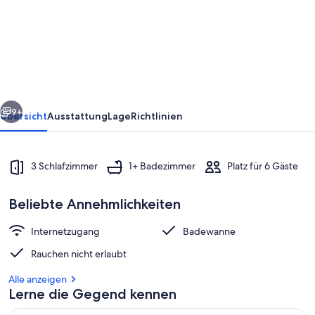
Ferienwohnung
im
Zentrum
von
Steinhagen
rück
Weiter
9+
Übersicht
Ausstattung
Lage
Richtlinien
3 Schlafzimmer
1+ Badezimmer
Platz für 6 Gäste
Beliebte Annehmlichkeiten
Internetzugang
Badewanne
Rauchen nicht erlaubt
Terrasse/Patio
Alle anzeigen
Lerne die Gegend kennen