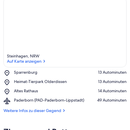
Steinhagen, NRW
Auf Karte anzeigen
Place,
Sparrenburg
‪13 Autominuten‬
Sparrenburg
Auf Karte anzeigen
Place,
Heimat-Tierpark Olderdissen
‪13 Autominuten‬
Heimat-
Place,
Altes Rathaus
‪14 Autominuten‬
Tierpark
Altes
Olderdissen
Airport,
Paderborn (PAD-Paderborn-Lippstadt)
‪49 Autominuten‬
Rathaus
Paderborn
(PAD-
Weitere Infos zu dieser Gegend
Paderborn-
Lippstadt)