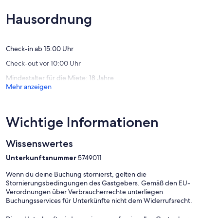
Stukenbrock
(9
Außergewöhnlich,
Bewert
(38
Hausordnung
Bewertungen)
Check-in ab 15:00 Uhr
Check-out vor 10:00 Uhr
Mindestalter für die Miete: 18 Jahre
Mehr anzeigen
Wichtige Informationen
Wissenswertes
Unterkunftsnummer
5749011
Wenn du deine Buchung stornierst, gelten die
Stornierungsbedingungen des Gastgebers. Gemäß den EU-
Verordnungen über Verbraucherrechte unterliegen
Buchungsservices für Unterkünfte nicht dem Widerrufsrecht.