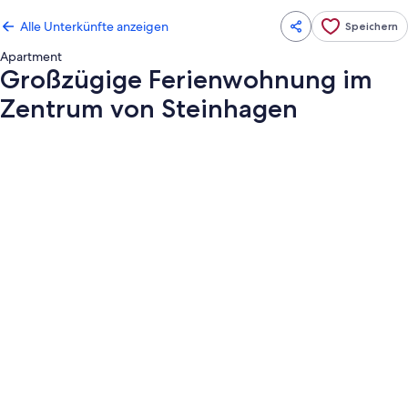
Alle Unterkünfte anzeigen
Speichern
Apartment
Großzügige Ferienwohnung im
Zentrum von Steinhagen
Fotogalerie
von
Großzügige