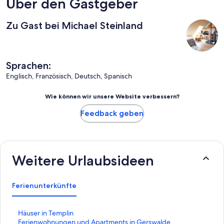
Über den Gastgeber
Zu Gast bei Michael Steinland
Sprachen:
Englisch, Französisch, Deutsch, Spanisch
Wie können wir unsere Website verbessern?
Feedback geben
Weitere Urlaubsideen
Ferienunterkünfte
L
Häuser in Templin
i
L
Ferienwohnungen und Apartments in Gerswalde