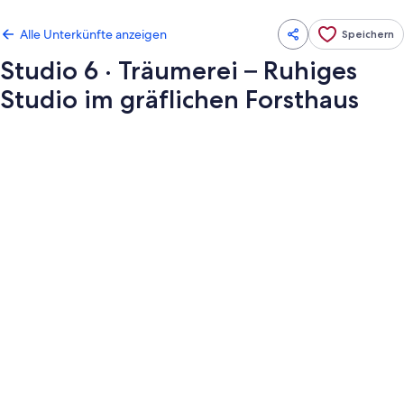
Alle Unterkünfte anzeigen
Speichern
Studio 6 · Träumerei – Ruhiges
Studio im gräflichen Forsthaus
Fotogalerie
von
Studio