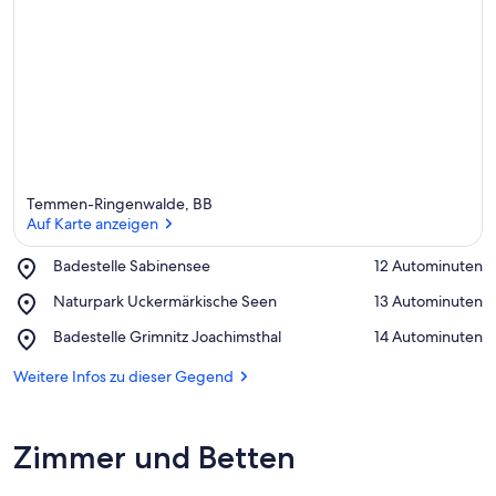
Temmen-Ringenwalde, BB
Auf Karte anzeigen
Place,
Badestelle Sabinensee
‪12 Autominuten‬
Badestelle
Auf Karte anzeigen
Place,
Naturpark Uckermärkische Seen
‪13 Autominuten‬
Sabinensee
Naturpark
Place,
Badestelle Grimnitz Joachimsthal
‪14 Autominuten‬
Uckermärkische
Badestelle
Seen
Grimnitz
Weitere Infos zu dieser Gegend
Joachimsthal
Zimmer und Betten