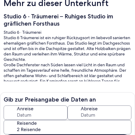
Mehr zu dieser Unterkunft
Studio 6 · Träumerei – Ruhiges Studio im
gräflichen Forsthaus
Studio 6 · Träumerei
Studio 6 Träumerei ist ein ruhiger Rückzugsort im liebevoll sanierten
ehemaligen gräflichen Forsthaus. Das Studio liegt im Dachgeschoss
und ist offen bis in die Dachspitze gestaltet. Alte Holzbalken prägen
den Raum und verleihen ihm Wärme, Struktur und eine spürbare
Geschichte.
Große Dachfenster nach Süden lassen viel Licht in den Raum und
schaffen im Tagesverlauf eine helle, freundliche Atmosphäre. Der
offen gehaltene Wohn- und Schlafbereich ist klar gestaltet und
bewusst reduziert. Ein Kaminofen sorgt an kühleren Tagen für
zusätzliche Wärme und eine ruhige, angenehme Stimmung. Die
hochwertige Ausstattung, eine gut ausgestattete Küche sowie ein
modernes Bad ermöglichen auch längere Aufenthalte in eigenem
Gib zur Preisangabe die Daten an
Rhythmus.
Studio 6 ist eines von sechs individuell gestalteten Apartments im
Anreise
Abreise
Forsthaus. Alle Wohnungen sind vollständig separat und
unabhängig nutzbar. Der Garten und das großzügige Grundstück
Reisende
stehen den Gästen offen und bieten Raum für Ruhe, Lesen und
Aufenthalt im Freien.