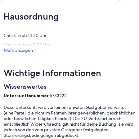
Außergewöhnlich,
Außerge
(6
(7
Bewertungen)
Bewert
Hausordnung
Check-in ab 14:30 Uhr
Check-out vor 11:00 Uhr
Mehr anzeigen
Wichtige Informationen
Wissenswertes
Unterkunftsnummer
5733222
Diese Unterkunft wird von einem privaten Gastgeber verwaltet
(eine Partei, die nicht im Rahmen ihrer gewerblichen, geschäftlichen
oder beruflichen Tätigkeit handelt). Das EU-Verbraucherrecht,
einschließlich Widerrufsrecht, gilt nicht für deine Buchung, sie wird
jedoch von den vom privaten Gastgeber festgelegten
Stornierungsbedingungen abgedeckt.