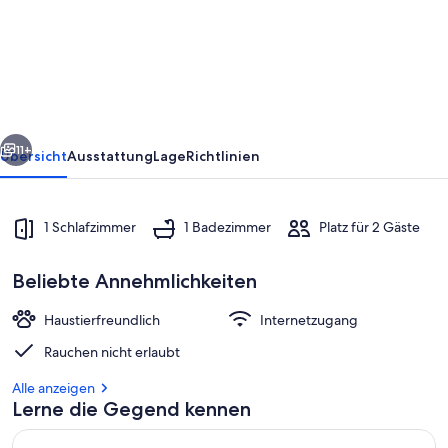
6
·
Träumerei
–
Ruhiges
rück
Weiter
Studio
11+
Übersicht
Ausstattung
Lage
Richtlinien
im
gräflichen
1 Schlafzimmer
1 Badezimmer
Platz für 2 Gäste
Forsthaus
Beliebte Annehmlichkeiten
Haustierfreundlich
Internetzugang
Rauchen nicht erlaubt
Garten
Alle anzeigen
Lerne die Gegend kennen