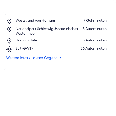
Place,
Weststrand von Hörnum
‪7 Gehminuten‬
Weststrand
Place,
Nationalpark Schleswig-Holsteinisches
‪3 Autominuten‬
von
Nationalpark
Wattenmeer
Hörnum
Schleswig-
Place,
Hörnum Hafen
‪5 Autominuten‬
Holsteinisches
Hörnum
Wattenmeer
Airport,
Sylt (GWT)
‪26 Autominuten‬
Hafen
Sylt
(GWT)
Weitere Infos zu dieser Gegend