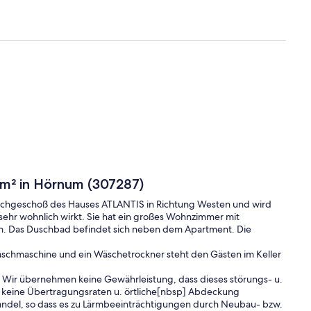
0m² in Hörnum (307287)
 Dachgeschoß des Hauses ATLANTIS in Richtung Westen und wird
 sehr wohnlich wirkt. Sie hat ein großes Wohnzimmer mit
en. Das Duschbad befindet sich neben dem Apartment. Die
aschmaschine und ein Wäschetrockner steht den Gästen im Keller
 Wir übernehmen keine Gewährleistung, dass dieses störungs- u.
keine Übertragungsraten u. örtliche[nbsp] Abdeckung
Wandel, so dass es zu Lärmbeeinträchtigungen durch Neubau- bzw.