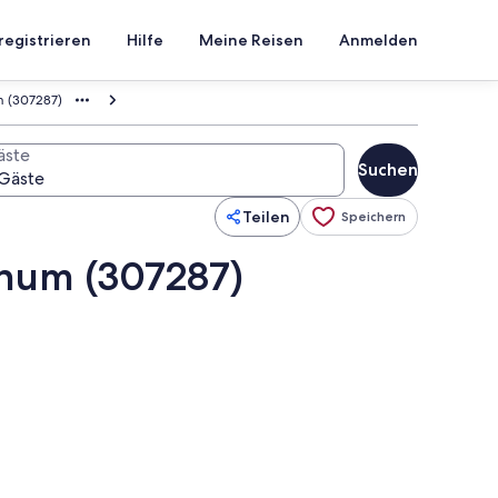
registrieren
Hilfe
Meine Reisen
Anmelden
m (307287)
äste
Suchen
Teilen
Speichern
rnum (307287)