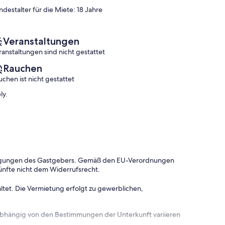
(6
(30
ndestalter für die Miete: 18 Jahre
Bewertungen)
Bewertungen)
Veranstaltungen
ranstaltungen sind nicht gestattet
Rauchen
uchen ist nicht gestattet
ly.
dingungen des Gastgebers. Gemäß den EU-Verordnungen
ünfte nicht dem Widerrufsrecht.
ltet. Die Vermietung erfolgt zu gewerblichen,
 abhängig von den Bestimmungen der Unterkunft variieren