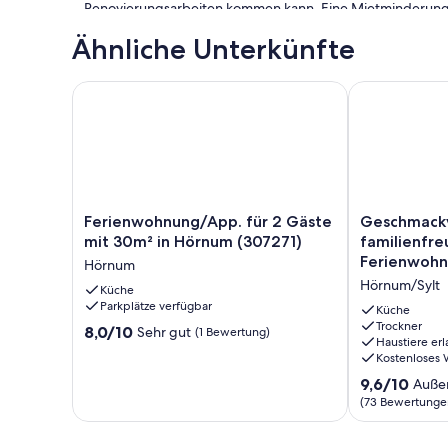
Renovierungsarbeiten kommen kann. Eine Mietminderung 
wenn der Vermieter selbst[nbsp] keine Abwehrmöglichke
Ähnliche Unterkünfte
Ferienwohnung/App. für 2 Gäste mit 30m² in Hörnu
Geschmackvol
Ferienwohnung/App.
Geschmackvol
Ferienwohnung/App. für 2 Gäste
Geschmackv
für
und
mit 30m² in Hörnum (307271)
familienfre
2
familienfreun
Ferienwohn
Hörnum
Gäste
Ferienwohnu
Hörnum/Sylt
mit
Küche
in
Parkplätze verfügbar
30m²
Golfplatznähe
Küche
in
Hörnum/Sylt
Trockner
8.0
8,0/10
Sehr gut
(1 Bewertung)
Haustiere erl
Hörnum
von
Kostenloses
(307271)
10,
Hörnum
9.6
9,6/10
Sehr
Auße
von
gut,
(73 Bewertunge
10,
(1
Außergewöhnl
Bewertung)