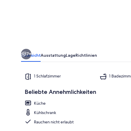
mit
50m²
in
Hörnum
(307287)
7+
Übersicht
Ausstattung
Lage
Richtlinien
1 Schlafzimmer
1 Badezimm
Beliebte Annehmlichkeiten
Außenbereic
Küche
Kühlschrank
Rauchen nicht erlaubt