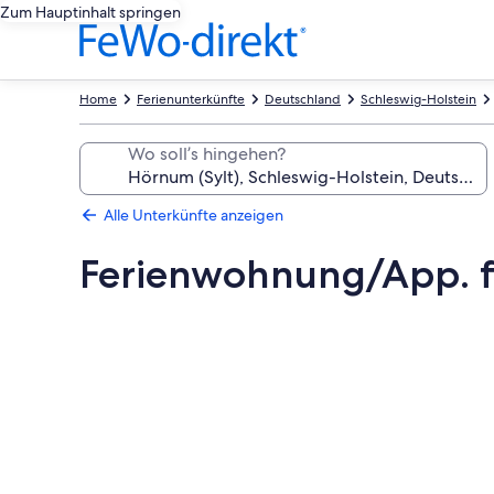
Zum Hauptinhalt springen
Home
Ferienunterkünfte
Deutschland
Schleswig-Holstein
Wo soll’s hingehen?
Alle Unterkünfte anzeigen
Ferienwohnung/App. f
Fotogalerie
von
Ferienwohnung/App.
für
2
Gäste