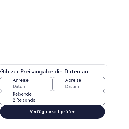
e
Zimmer
Gib zur Preisangabe die Daten an
h
Speisen
Anreise
Abreise
Reisende
Verfügbarkeit prüfen