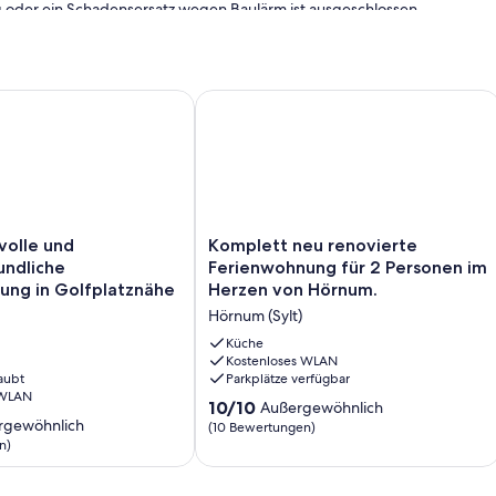
oder ein Schadensersatz wegen Baulärm ist ausgeschlossen,
iten gegen den Baulärm hat.
m (307271)
le und familienfreundliche Ferienwohnung in Golfplatznähe
Komplett neu renovierte Ferienwohn
le
Komplett
olle und
Komplett neu renovierte
neu
undliche
Ferienwohnung für 2 Personen im
dliche
renovierte
ung in Golfplatznähe
Herzen von Hörnum.
ng
Ferienwohnung
Hörnum (Sylt)
für
2
Küche
Personen
Kostenloses WLAN
aubt
Parkplätze verfügbar
im
 WLAN
Herzen
10.0
10/10
Außergewöhnlich
von
rgewöhnlich
von
(10 Bewertungen)
Hörnum.
10,
n)
Hörnum
Außergewöhnlich,
(Sylt)
ich,
(10