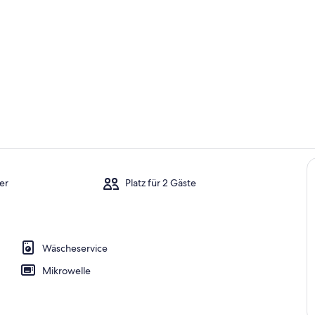
Eigene Küch
Wohnbereic
er
Platz für 2 Gäste
h
Wäscheservice
Mikrowelle