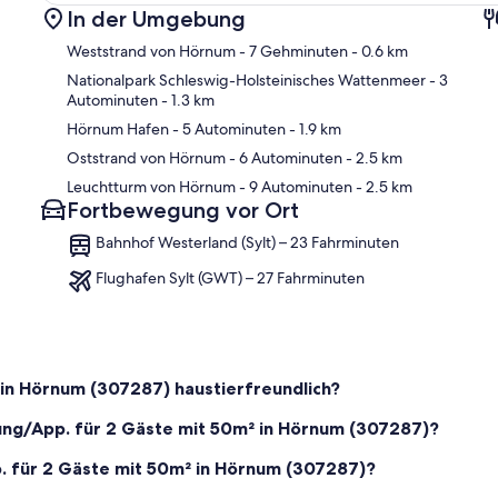
In der Umgebung
Weststrand von Hörnum
- 7 Gehminuten
- 0.6 km
Nationalpark Schleswig-Holsteinisches Wattenmeer
- 3
Autominuten
- 1.3 km
Hörnum Hafen
- 5 Autominuten
- 1.9 km
Kar
Oststrand von Hörnum
- 6 Autominuten
- 2.5 km
Leuchtturm von Hörnum
- 9 Autominuten
- 2.5 km
Fortbewegung vor Ort
Bahnhof Westerland (Sylt) – 23 Fahrminuten
Flughafen Sylt (GWT) – 27 Fahrminuten
 in Hörnum (307287) haustierfreundlich?
nung/App. für 2 Gäste mit 50m² in Hörnum (307287)?
. für 2 Gäste mit 50m² in Hörnum (307287)?