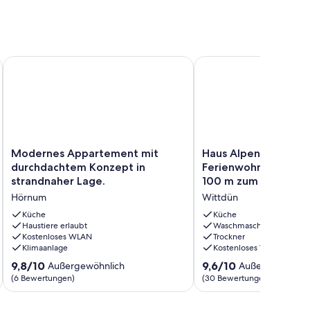
ung für 2 Personen im Herzen von Hörnum.
Modernes Appartement mit durchdachtem Konzept in strand
Haus Alpenstrandläufe
Modernes
Haus
Modernes Appartement mit
Haus Alpenstrandläu
Appartement
Alpenstrandläufer:
durchdachtem Konzept in
Ferienwohnung mit M
mit
Ferienwohnung
strandnaher Lage.
100 m zum Strand in
durchdachtem
mit
Hörnum
Wittdün
Konzept
Meerblick,
in
100
Küche
Küche
strandnaher
Haustiere erlaubt
m
Waschmaschine
Kostenloses WLAN
Trockner
Lage.
zum
Klimaanlage
Kostenloses WLAN
Hörnum
Strand
in
9.8
9.6
9,8/10
9,6/10
Außergewöhnlich
Außergewöhnli
Wittdün
von
von
(6 Bewertungen)
(30 Bewertungen)
Wittdün
10,
10,
Außergewöhnlich,
Außergewöhnlich,