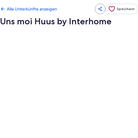
Alle Unterkünfte anzeigen
Speichern
Uns moi Huus by Interhome
Fotogalerie
von
Uns
moi
Huus