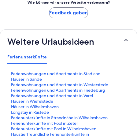
Wie können wir unsere Website verbessern?
Feedback geben
Weitere Urlaubsideen
Ferienunterkünfte
L
Ferienwohnungen und Apartments in Stadland
i
L
Häuser in Sande
n
i
L
Ferienwohnungen und Apartments in Westerstede
k
n
i
L
Ferienwohnungen und Apartments in Friedeburg
,
k
n
i
L
Ferienwohnungen und Apartments in Varel
d
,
k
n
i
L
Häuser in Wiefelstede
e
d
,
k
n
i
L
Häuser in Wilhelmshaven
r
e
d
,
k
n
i
L
Longstay in Rastede
d
r
e
d
,
k
n
i
L
Ferienunterkünfte in Strandnähe in Wilhelmshaven
i
d
r
e
d
,
k
n
i
L
Ferienunterkünfte mit Pool in Zetel
e
i
d
r
e
d
,
k
n
i
L
Ferienunterkünfte mit Pool in Wilhelmshaven
f
e
i
d
r
e
d
,
k
n
i
L
Haustierfreundliche Ferienunterkünfte in