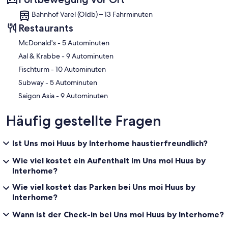
Hauswirtschaft
Bahnhof Varel (Oldb) – 13 Fahrminuten
- Waschmaschine: zur alleinigen Nutzung im Objekt
- Bügeleisen
Restaurants
- Staubsauger
‪McDonald's - ‬5 Autominuten
- Rauchmelder
‪Aal & Krabbe - ‬9 Autominuten
Nachhaltigkeit
‪Fischturm - ‬10 Autominuten
- Abfallrecycling
- Bioabfall verfügbar
‪Subway - ‬5 Autominuten
‪Saigon Asia - ‬9 Autominuten
Außenbereich
- Outdoormöbel
Häufig gestellte Fragen
- Grill: Holzkohlegrill
Umgebung
Ist Uns moi Huus by Interhome haustierfreundlich?
- nächstgelegene Ortsmitte: 3,0 km
- Lebensmittelhandel: 3,0 km
Wie viel kostet ein Aufenthalt im Uns moi Huus by
- Bars/Clubs/Ausgehen: 3,0 km
Interhome?
- Cafés/Restaurants: 500 m
- Bahnhof: 3,0 km
Wie viel kostet das Parken bei Uns moi Huus by
- Flughafen: 80,0 km
Interhome?
- Autobahn: 2,0 km
- Hafen: 4,0 km
Wann ist der Check-in bei Uns moi Huus by Interhome?
- nächste Haltestelle ÖPNV: 1,0 km
- Strand: 4,0 km