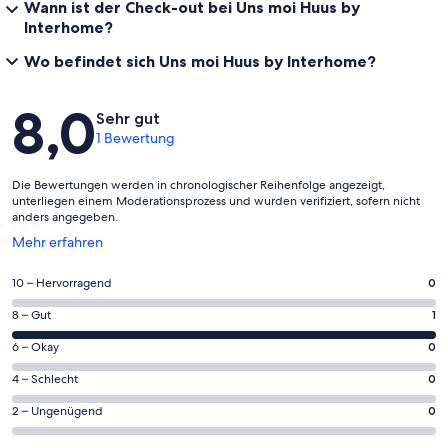
Wann ist der Check-out bei Uns moi Huus by
- Hundestrand: 4,0 km
Interhome?
- Sandstrand: 4,0 km
- Meer: 4,0 km
Wo befindet sich Uns moi Huus by Interhome?
- Spielplatz: 250 m
- Fahrrad-Verleih: 3,0 km
Bewertungen
- Wanderweg: 3,0 km
8,0
Sehr gut
- Reitmöglichkeit: 3,0 km
1 Bewertung
Die Bewertungen werden in chronologischer Reihenfolge angezeigt,
Im Preis enthaltene Leistungen:
unterliegen einem Moderationsprozess und wurden verifiziert, sofern nicht
ERV Rücktrittversicherung
anders angegeben.
Energiekosten
Wird
Mehr erfahren
Interhome lässt 100'000 m2 Blühwiesen zum Schutz der Bienen
in
anpflanzen
einem
0
10 – Hervorragend
0
neuen
von
Deposit information:
Fenster
1
8 – Gut
1
Kaution: 150.0 EUR
insgesamt
geöffnet
von
#DE2931.606.1
1
0
6 – Okay
0
insgesamt
Gästebewertungen
von
1
0
4 – Schlecht
0
haben
insgesamt
Gästebewertungen
von
eine
1
0
2 – Ungenügend
0
haben
insgesamt
Bewertung
Gästebewertungen
von
eine
1