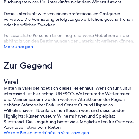
Buchungsservices für Unterkünfte nicht dem Widerrufsrecht.
- Doppelbett (von 1,51 m bis 1,79 m Breite)
Schlafzimmer 5
Diese Unterkunft wird von einem professionellen Gastgeber
- Doppelbett (von 1,31 m bis 1,50 m Breite)
verwaltet. Die Vermietung erfolgt zu gewerblichen, geschäftlichen
Schlafzimmer 7
oder beruflichen Zwecken.
- Schlafsofa 2 Personen
Für zusätzliche Personen fallen möglicherweise Gebühren an, die
Badezimmer
abhängig von den Bestimmungen der Unterkunft variieren können.
Badezimmer 1
Mehr anzeigen
- Dusche
- Badewanne
- Waschbecken
Zur Gegend
- Toilette
- Föhn
- Tageslicht
Varel
Badezimmer 3
- Dusche
Mitten in Varel befindet sich dieses Ferienhaus. Wer sich für Kultur
- Waschbecken
interessiert, ist hier richtig: UNESCO-Weltnaturerbe Wattenmeer
- Toilette
und Marinemuseum. Zu den weiteren Attraktionen der Region
- Föhn
gehören Störtebeker Park und Centro Cultural Hispanico
- Tageslicht
Wilhelmshaven. Ebenfalls einen Besuch wert sind diese beiden
Highlights: Küstenmuseum Wilhelmshaven und Spielplatz
Kochen/Wohnen
Südstrand. Die Umgebung bietet viele Möglichkeiten für Outdoor-
- Kaffeemaschine: Kaffeemaschine
Abenteuer, etwa beim Reiten.
- Kühl-/Gefrierschrank: Gefrierfach, Tiefkühlschrank, Kühlschrank
Weitere Ferienunterkünfte in Varel anzeigen
- Herd: Elektroherd