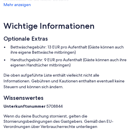
- Baujahr: 1996
Mehr anzeigen
- letzte umfassende Renovierung: 2024
- freistehend
- keine Jugendgruppen
- Nichtraucherunterkunft
Wichtige Informationen
- Schlafzimmeranzahl: 4
- Badezimmeranzahl: 2
Optionale Extras
Top Merkmale
Bettwäschegebühr: 13 EUR pro Aufenthalt (Gäste können auch
- WLAN
ihre eigene Bettwäsche mitbringen)
- Heizung: überall
Handtuchgebühr: 9 EUR pro Aufenthalt (Gäste können auch ihre
- Fußbodenheizung: teilweise
eigenen Handtücher mitbringen)
- Terrasse
- Garten: zur alleinigen Nutzung
Die oben aufgeführte Liste enthält vielleicht nicht alle
- komplett eingefriedet (mit Mauer, Zaun oder Hecke)
- hundesicher durch einen Zaun (komplett eingezäunt)
Informationen. Gebühren und Kautionen enthalten eventuell keine
- Private PKW-Stellplätze insgesamt für diese Unterkunft: 2
Steuern und können sich ändern.
- ㄴ davon Garagenstellplätze: keinen
- ㄴ davon Carport-Stellplätze: 1
Wissenswertes
- ㄴ davon private Außen­stellplätze: 1
Unterkunftsnummer
5708844
Schlafen
Wenn du deine Buchung stornierst, gelten die
Schlafzimmer 1
Stornierungsbedingungen des Gastgebers. Gemäß den EU-
- Doppelbett (1,80m Breite)
Verordnungen über Verbraucherrechte unterliegen
Schlafzimmer 3