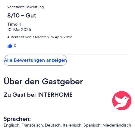
von
haben
insgesamt
Bewertungen
Bewertung
Gästebewertungen
10
Verifizierte Bewertung
eine
1
von
haben
-
Bewertung
Gästebewertungen
8/10 – Gut
8
eine
Hervorragend
von
haben
-
Bewertung
Timo H.
6
eine
Gut
10. Mai 2026
von
-
Bewertung
4
Aufenthalt von 7 Nächten im April 2026
Okay
von
-
2
0
Schlecht
-
Ungenügend
Alle Bewertungen anzeigen
Über den Gastgeber
Zu Gast bei INTERHOME
Sprachen:
Englisch, Französisch, Deutsch, Italienisch, Spanisch, Niederländisch