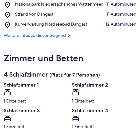
Place,
Nationalpark Niedersächsisches Wattenmeer
‪11 Autominuten‬
Nationalpark
Auf Karte anzeigen
Place,
Strand von Dangast
‪11 Autominuten‬
Niedersächsisches
Strand
Wattenmeer
Place,
Kurverwaltung Nordseebad Dangast
‪12 Autominuten‬
von
Kurverwaltung
Dangast
Nordseebad
Weitere Infos zu dieser Gegend
Dangast
Zimmer und Betten
4 Schlafzimmer
(Platz für 7 Personen)
Schlafzimmer 1
Schlafzimmer 2
1 Einzelbett
1 Einzelbett
Schlafzimmer 3
Schlafzimmer 4
1 Einzelbett
1 Einzelbett