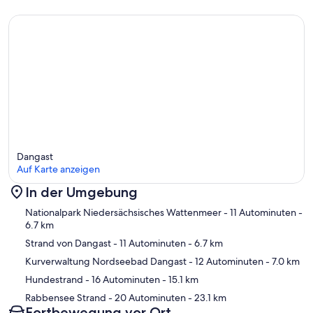
- Dunstabzugshaube
- Backofen
- Toaster
- Mikrowelle
- Wasserkocher
- Spülmaschine
- Geschirrtücher
- Größe der Küche: 8 m²
- Anzahl Esstische: 2
- Gesamtzahl Sitzplätze: 7
- Anzahl Wohnzimmer: 2
- Wohnzimmer abdunkelbar
Dangast
- Ofen
Auf Karte anzeigen
Entertainment
In der Umgebung
- Fernseher: Sat.-TV
- Radio
Karte
Nationalpark Niedersächsisches Wattenmeer
- 11 Autominuten
-
- CD-Player
6.7 km
- Gesellschaftsspiele für Erwachsene
Strand von Dangast
- 11 Autominuten
- 6.7 km
Für Kinder
Kurverwaltung Nordseebad Dangast
- 12 Autominuten
- 7.0 km
- Kinderstuhl
Hundestrand
- 16 Autominuten
- 15.1 km
- Kinderspielzeug
Rabbensee Strand
- 20 Autominuten
- 23.1 km
- Gesellschaftsspiele für Kinder
Fortbewegung vor Ort