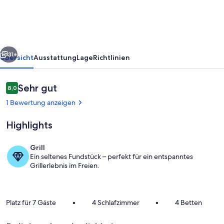
by
Interhome
rück
Weiter
31+
Übersicht
Ausstattung
Lage
Richtlinien
Bewertungen
Sehr gut
8,0
8,0 von 10.
1 Bewertung anzeigen
Highlights
Grill
Ein seltenes Fundstück – perfekt für ein entspanntes
Speisen
Grillerlebnis im Freien.
Platz für 7 Gäste
•
4 Schlafzimmer
•
4 Betten