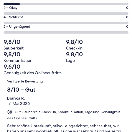
insgesamt
geöffnet
von
97
0
6 – Okay
0
insgesamt
Gästebewertungen
von
97
0
4 – Schlecht
0
haben
insgesamt
Gästebewertungen
von
eine
97
0
2 – Ungenügend
0
haben
insgesamt
Bewertung
Gästebewertungen
von
eine
97
von
haben
insgesamt
9,8/10
9,8/10
Bewertung
Gästebewertungen
10
eine
97
von
haben
Sauberkeit
Check-in
-
Bewertung
Gästebewertungen
9,8/10
9,8/10
8
eine
Hervorragend
von
haben
-
Bewertung
Kommunikation
Lage
6
eine
9,6/10
Gut
von
-
Bewertung
4
Genauigkeit des Onlineauftritts
Okay
von
Bewertungen
-
Verifizierte Bewertung
2
Schlecht
-
8/10 – Gut
Ungenügend
Bianca R.
17. Mai 2026
Gut: Sauberkeit, Check-in, Kommunikation, Lage und Genauigkeit
des Onlineauftritts
Sehr schöne Unterkunft, stilvoll eingerichtet, sehr sauber, wir
haben uns sehr wohlgefühlt! Küche war sehr gut und vielseitig