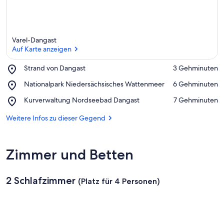
Varel-Dangast
Auf Karte anzeigen
Place,
Strand von Dangast
‪3 Gehminuten‬
Strand
Auf Karte anzeigen
Place,
Nationalpark Niedersächsisches Wattenmeer
‪6 Gehminuten‬
von
Nationalpark
Dangast
Place,
Kurverwaltung Nordseebad Dangast
‪7 Gehminuten‬
Niedersächsisches
Kurverwaltung
Wattenmeer
Nordseebad
Weitere Infos zu dieser Gegend
Dangast
Zimmer und Betten
2 Schlafzimmer
(Platz für 4 Personen)