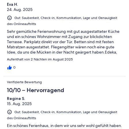
Eva H.
24. Aug. 2025
Gut: Sauberkeit, Check-in, Kommunikation, Lage und Genauigkeit
des Onlineauftritts
Sehr gemütliche Ferienwohnung mit gut ausgestatteter Küche
und ein schönes Wohnzimmer mit Zugang zur blickdichten
Terrasse. Parkplatz direkt vor der Tür. Betten sind mit festen
Matratzen ausgestattet. Fliegengitter wären noch eine gute
Idee, da uns die Mücken in der Nacht geärgert haben.Edeka,
Bäcker, Waffeln, Eis und der schöne Strand schnell und einfach
Aufenthalt von 2 Nächten im August 2025
zu Fuss zu erreichen. Mietvertrag kam per Post und ging mit
Unterschrift per Post zurück. Schlüsselübergabe telefonisch ein
0
paar Tage vorher abgesprochen, das hat alles super geklappt :-)
Verifizierte Bewertung
10/10 – Hervorragend
Regine S.
15. Aug. 2025
Gut: Sauberkeit, Check-in, Kommunikation, Lage und Genauigkeit
des Onlineauftritts
Ein schönes Ferienhaus, in dem wir uns sehr wohl gefühlt haben.