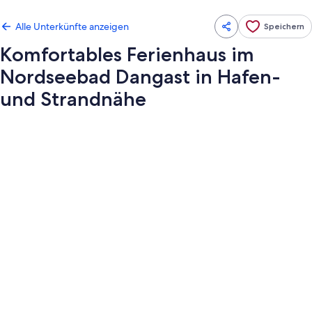
Alle Unterkünfte anzeigen
Speichern
Komfortables Ferienhaus im
Nordseebad Dangast in Hafen-
und Strandnähe
Fotogalerie
von