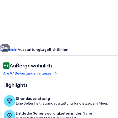
Komfortables
Ferienhaus
im
Nordseebad
Dangast
in
rück
Weiter
Hafen-
35+
Übersicht
Ausstattung
Lage
Richtlinien
und
Strandnähe
Bewertungen
Außergewöhnlich
9,8
9,8 von 10.
Alle 97 Bewertungen anzeigen
Highlights
Strandausstattung
Eine Seltenheit: Strandausstattung für die Zeit am Meer.
Wohnzimmer
Entdecke Sehenswürdigkeiten in der Nähe