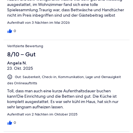
ausgestattet, im Wohnzimmer fand sich eine tolle
Spielesammlung.Traurig war, dass Bettwäsche und Handtücher
nicht im Preis inbegriffen sind und der Gästebeitrag selbst
angemeldet werden muss, diesen Service hätten wir uns
Aufenthalt von 3 Nächten im Mai 2026
gewünscht.An der Unterkunft aber gab es nichts zu
beanstanden.
0
Verifizierte Bewertung
8/10 – Gut
Angela N.
23. Okt. 2025
Gut: Sauberkeit, Check-in, Kommunikation, Lage und Genauigkeit
des Onlineauftritts
Toll, dass man auch eine kurze Aufenthaltsdauer buchen
kann!Die Einrichtung und die Betten sind gut. Die Küche ist
komplett ausgestattet. Es war sehr kühl im Haus, hat sich nur
sehr langsam aufheizen lassen.
Aufenthalt von 2 Nächten im Oktober 2025
0