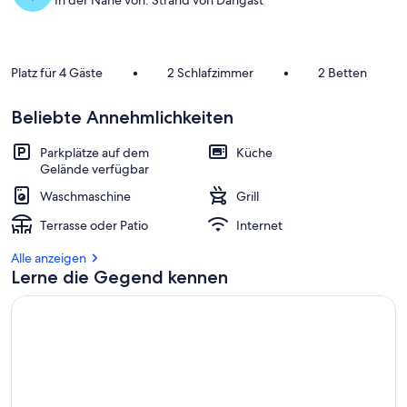
In der Nähe von: Strand von Dangast
Platz für 4 Gäste
•
2 Schlafzimmer
•
2 Betten
Beliebte Annehmlichkeiten
Parkplätze auf dem
Küche
Gelände verfügbar
Waschmaschine
Grill
Terrasse oder Patio
Internet
Alle anzeigen
Lerne die Gegend kennen