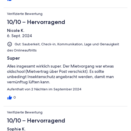
absolut in Ordnung und wahrscheinlich werden wir noch einmal
wieder kommen
Verifizierte Bewertung
10/10 – Hervorragend
Nicole K.
6. Sept. 2024
Gut: Sauberkeit, Check-in, Kommunikation, Lage und Genauigkeit
des Onlineauftritts
Super
Alles insgesamt wirklich super. Der Mietvorgang war etwas
oldschool (Mietvertrag über Post verschickt). Es sollte
unbedingt Insektenschutz angebracht werden, damit man
vernünftug lüften kann.
Aufenthalt von 2 Nächten im September 2024
0
Verifizierte Bewertung
10/10 – Hervorragend
Sophie K.