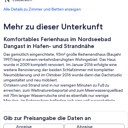
Alle Details zu Zimmer und Betten anzeigen
Mehr zu dieser Unterkunft
Komfortables Ferienhaus im Nordseebad
Dangast in Hafen- und Strandnähe
Das gemütlich eingerichtete, 93m² große Reihenendhaus (Baujahr
1997) liegt in einem verkehrsberuhigten Wohngebiet. Das Haus
wurde in 2009 komplett renoviert. Im Januar 2016 erfolgte eine
weitere Renovierung der beiden Schlafzimmer mit kompletter
Neumöblierung und im Oktober 2016 wurde dann das Dachstudio
umgestaltet und neu möbliert.
Ortskern und Strand sind in nur wenigen Minuten zu Fuß zu
erreichen, zum Weltnaturerbeportal und zum Meerwasserquellbad
mit 75m langer Wasserrutsche sind es ebenfalls nur wenige
Minuten. Im Erdgeschoss befinden sich eine voll ausgestattete
Küche mit großer Essecke, ein großes Wohnzimmer mit Zugang zur
Terrasse, ein kleiner Abstellraum und ein Gäste-WC im
Eingangsbereich. Im Obergeschoss befinden sich 2 Schlafzimmer(1
Gib zur Preisangabe die Daten an
Doppelbett/2 Einzelbetten) und ein Bad mit Waschmaschine
(klappbares Kinderbett und Hochstuhl sind vorhanden) Im
Anreise
Abreise