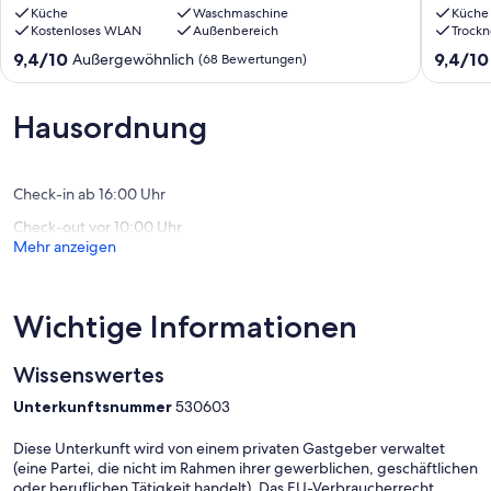
Terrasse
Küche
Waschmaschine
Persone
Küche
Kostenloses WLAN
Außenbereich
Trockn
-
&
in
mit
9.4
9.4
9,4/10
9,4/10
Außergewöhnlich
(68 Bewertungen)
Strandnähe
Hund
von
von
(ca.500
in
10,
10,
Meter)
Sande
Außergewöhnlich,
Außerge
Hausordnung
Varel-
(Frieslan
(68
(19
Dangast
Nordsee
Bewertungen)
Bewert
Sande
Check-in ab 16:00 Uhr
Check-out vor 10:00 Uhr
Mehr anzeigen
Wichtige Informationen
Wissenswertes
Unterkunftsnummer
530603
Diese Unterkunft wird von einem privaten Gastgeber verwaltet
(eine Partei, die nicht im Rahmen ihrer gewerblichen, geschäftlichen
oder beruflichen Tätigkeit handelt). Das EU-Verbraucherrecht,