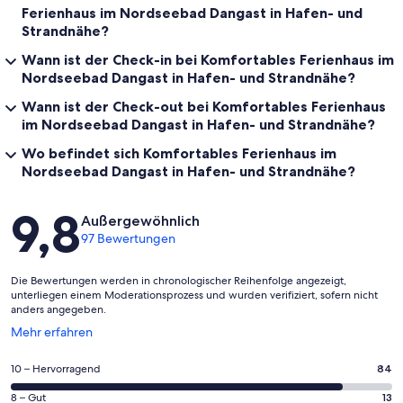
Ferienhaus im Nordseebad Dangast in Hafen- und
Strandnähe?
Wann ist der Check-in bei Komfortables Ferienhaus im
Nordseebad Dangast in Hafen- und Strandnähe?
Wann ist der Check-out bei Komfortables Ferienhaus
im Nordseebad Dangast in Hafen- und Strandnähe?
Wo befindet sich Komfortables Ferienhaus im
Nordseebad Dangast in Hafen- und Strandnähe?
Bewertungen
9,8
Außergewöhnlich
97 Bewertungen
Die Bewertungen werden in chronologischer Reihenfolge angezeigt,
unterliegen einem Moderationsprozess und wurden verifiziert, sofern nicht
anders angegeben.
Wird
Mehr erfahren
in
einem
84
10 – Hervorragend
84
neuen
von
Fenster
13
8 – Gut
13