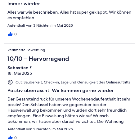
Immer wieder
Alles war wie beschrieben. Alles hat super geklappt. Wir können
es empfehlen.
Aufenthalt von 3 Nächten im Mai 2025
0
Verifizierte Bewertung
10/10 – Hervorragend
Sebastian F.
18. Mai 2025
Gut: Sauberkeit, Check-in, Lage und Genauigkeit des Onlineauftritts
Positiv überrascht. Wir kommen gerne wieder
Der Gesamteindruck für unseren Wochenendaufenthalt ist sehr
positiv!Den Schlüssel haben wir gegenüber bei der
Hausverwaltung bekommen und wurden dort sehr freundlich
empfangen. Eine Einweisung hätten wir auf Wunsch
bekommen, wir haben aber darauf verzichtet. Die Wohnung
bzw. vielleicht eher schon das Ferienhaus ist sehr großzügig,
Aufenthalt von 2 Nächten im Mai 2025
angenehm eingerichtet und mit allem notwendigen und auch
hilfreichen Dingen ausgestattet. Preis/Leistung ging für uns
0