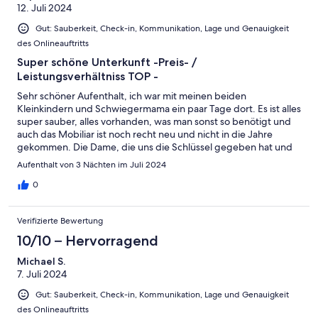
12. Juli 2024
Gut: Sauberkeit, Check-in, Kommunikation, Lage und Genauigkeit
des Onlineauftritts
Super schöne Unterkunft -Preis- /
Leistungsverhältniss TOP -
Sehr schöner Aufenthalt, ich war mit meinen beiden
Kleinkindern und Schwiegermama ein paar Tage dort. Es ist alles
super sauber, alles vorhanden, was man sonst so benötigt und
auch das Mobiliar ist noch recht neu und nicht in die Jahre
gekommen. Die Dame, die uns die Schlüssel gegeben hat und
uns ein wenig eingewiesen hat war super nett und sehr
Aufenthalt von 3 Nächten im Juli 2024
zuvorkommend. Wie hatten ein paar schöne Tage und kommen
sehr gerne wieder. Lg Familie Kamp
0
Verifizierte Bewertung
10/10 – Hervorragend
Michael S.
7. Juli 2024
Gut: Sauberkeit, Check-in, Kommunikation, Lage und Genauigkeit
des Onlineauftritts