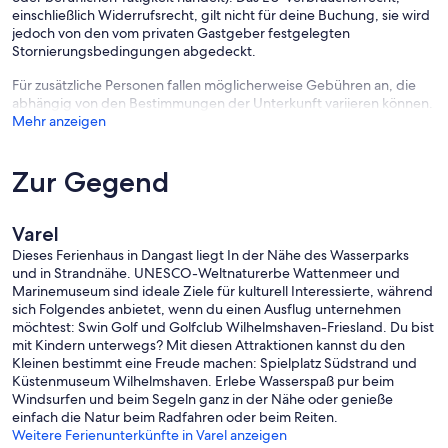
einschließlich Widerrufsrecht, gilt nicht für deine Buchung, sie wird
jedoch von den vom privaten Gastgeber festgelegten
Stornierungsbedingungen abgedeckt.
Für zusätzliche Personen fallen möglicherweise Gebühren an, die
abhängig von den Bestimmungen der Unterkunft variieren können.
Mehr anzeigen
Zur Gegend
Varel
Dieses Ferienhaus in Dangast liegt In der Nähe des Wasserparks
und in Strandnähe. UNESCO-Weltnaturerbe Wattenmeer und
Marinemuseum sind ideale Ziele für kulturell Interessierte, während
sich Folgendes anbietet, wenn du einen Ausflug unternehmen
möchtest: Swin Golf und Golfclub Wilhelmshaven-Friesland. Du bist
mit Kindern unterwegs? Mit diesen Attraktionen kannst du den
Kleinen bestimmt eine Freude machen: Spielplatz Südstrand und
Küstenmuseum Wilhelmshaven. Erlebe Wasserspaß pur beim
Windsurfen und beim Segeln ganz in der Nähe oder genieße
einfach die Natur beim Radfahren oder beim Reiten.
Weitere Ferienunterkünfte in Varel anzeigen