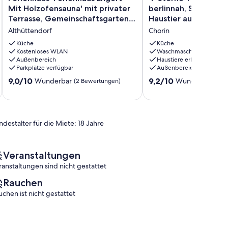
'Ferienhaus
Sterne-
Mit Holzofensauna' mit privater
berlinnah, Sauna, Ga
Engert
FH
Terrasse, Gemeinschaftsgarten
Haustier auf Anfrag
Mit
in
und WLAN
Althüttendorf
Chorin
Holzofensauna'
reicher
mit
Natur,
Küche
Küche
privater
Kostenloses WLAN
berlinnah,
Waschmaschine
Außenbereich
Haustiere erlaubt
Terrasse,
Sauna,
Parkplätze verfügbar
Außenbereich
Gemeinschaftsgarten
Garten,
und
Haustier
9.0
9.2
9,0/10
9,2/10
Wunderbar
Wunderbar
(2 Bewertungen)
(46 
WLAN
auf
von
von
Althüttendorf
Anfrage
10,
10,
Chorin
Wunderbar,
Wunderbar,
(2
(46
ndestalter für die Miete: 18 Jahre
Bewertungen)
Bewertungen)
Veranstaltungen
ranstaltungen sind nicht gestattet
Rauchen
uchen ist nicht gestattet