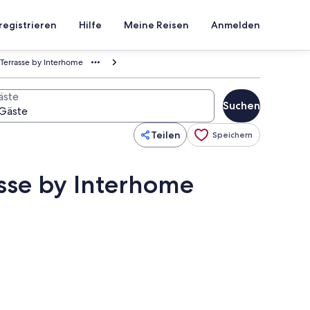
registrieren
Hilfe
Meine Reisen
Anmelden
 Terrasse by Interhome
äste
Suchen
Teilen
Speichern
sse by Interhome