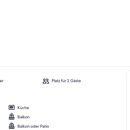
Kinderberei
Zimmer
er
Platz für 2 Gäste
gelände
Küche
Balkon
Balkon oder Patio