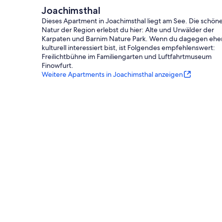
- Kühl-/Gefrierschrank: Kühlschrank
Joachimsthal
- Herd: Glaskeramikkochfeld
- Dunstabzugshaube
Dieses Apartment in Joachimsthal liegt am See. Die schön
- Backofen
Natur der Region erlebst du hier: Alte und Urwälder der
- Toaster
Karpaten und Barnim Nature Park. Wenn du dagegen ehe
- Mikrowelle
kulturell interessiert bist, ist Folgendes empfehlenswert:
- Wasserkocher
Freilichtbühne im Familiengarten und Luftfahrtmuseum
- Geschirrtücher
Finowfurt.
- Anzahl Esstische: 1
Weitere Apartments in Joachimsthal anzeigen
- Gesamtzahl Sitzplätze: 3
- Anzahl Wohnzimmer: 1
Entertainment
- Fernseher: TV
- Radio
Hauswirtschaft
- Staubsauger
Außenbereich
- Grill: Grill
Umgebung
- Aussicht: Garten, Wald, Wiese
- direkt am Waldrand