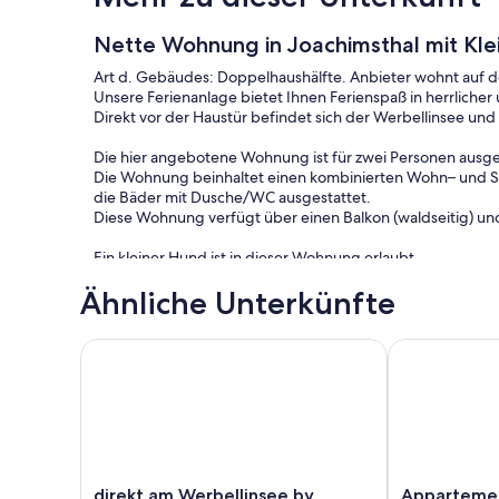
Nette Wohnung in Joachimsthal mit Kle
Art d. Gebäudes: Doppelhaushälfte. Anbieter wohnt auf 
Unsere Ferienanlage bietet Ihnen Ferienspaß in herrlicher
Direkt vor der Haustür befindet sich der Werbellinsee und 
Die hier angebotene Wohnung ist für zwei Personen ausge
Die Wohnung beinhaltet einen kombinierten Wohn– und Sc
die Bäder mit Dusche/WC ausgestattet.
Diese Wohnung verfügt über einen Balkon (waldseitig) und 
Ein kleiner Hund ist in dieser Wohnung erlaubt.
Ähnliche Unterkünfte
Nutzen Sie die wunderschöne Umgebung für lange Wande
Bootstouren, Grillabende, Spaziergänge oder entspannen 
Es bieten sich hier alle Möglichkeiten zu verschiedenen
direkt am Werbellinsee by Interhome
Appartement i
• Luftfahrtmuseum Finowfurt • Schiffshebewerk Niederfin
Chorin • Baff Freizeitbad Eberswalde • Naturtherme Tem
Jagdschloss Hubertusstock
Kurzbeschreibung
Sonstiges : Nichtraucherhaus
direkt
Appartement
direkt am Werbellinsee by
Appartemen
Kurzbeschreibung 1