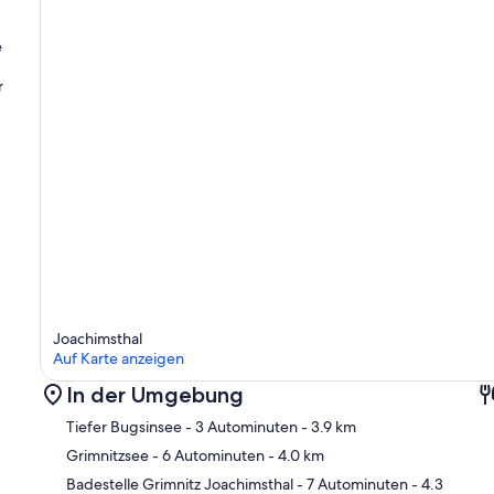
e
r
Joachimsthal
Auf Karte anzeigen
In der Umgebung
Tiefer Bugsinsee
- 3 Autominuten
- 3.9 km
Grimnitzsee
- 6 Autominuten
- 4.0 km
Badestelle Grimnitz Joachimsthal
- 7 Autominuten
- 4.3