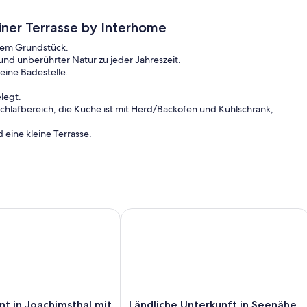
iner Terrasse by Interhome
dem Grundstück.
 und unberührter Natur zu jeder Jahreszeit.
eine Badestelle.
legt.
hlafbereich, die Küche ist mit Herd/Backofen und Kühlschrank,
eine kleine Terrasse.
rungen, Fahrradtouren, Angelausflüge, Tauchgänge,
Sie sich einfach nur mit einem Buch auf dem Balkon.
 Ausflügen: • Radwanderweg Berlin-Usedom • Wildpark Schorfheide
n Joachimsthal mit Kleiner Terrasse by Interhome
Ländliche Unterkunft in Seenähe und 
ow • Tierpark Eberswalde • Familiengarten Eberswalde • Kloster
plin • Dampferfahrten Werbellinsee/ Reederei Wiedenhöft •
Ländliche
t in Joachimsthal mit
Ländliche Unterkunft in Seenähe