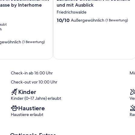
Unterkunft
rasse by Interhome
und mit Ausblick
in
Friedrichswalde
Seenähe
10.0
und
10/10
Außergewöhnlich
(1 Bewertung)
aubt
von
mit
h
10,
Ausblick
Außergewöhnlich,
Friedrichswalde
(1
gewöhnlich
(1 Bewertung)
Bewertung)
ich,
Check-in ab 16:00 Uhr
Mi
Check-out vor 10:00 Uhr
Kinder
Kinder (0–17 Jahre) erlaubt
Ve
Haustiere
Haustiere erlaubt
Ra