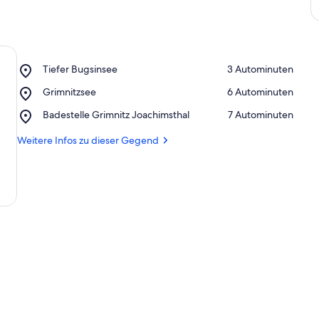
Place,
Tiefer Bugsinsee
‪3 Autominuten‬
Tiefer
Place,
Grimnitzsee
‪6 Autominuten‬
Bugsinsee
Grimnitzsee
Place,
Badestelle Grimnitz Joachimsthal
‪7 Autominuten‬
Badestelle
Grimnitz
Weitere Infos zu dieser Gegend
Joachimsthal