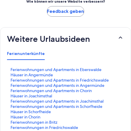
Wie können wir unsere Website verbessern?
Feedback geben
Weitere Urlaubsideen
Ferienunterkünfte
L
Ferienwohnungen und Apartments in Eberswalde
i
L
Häuser in Angermünde
n
i
L
Ferienwohnungen und Apartments in Friedrichswalde
k
n
i
L
Ferienwohnungen und Apartments in Angermünde
,
k
n
i
L
Ferienwohnungen und Apartments in Chorin
d
,
k
n
i
L
Häuser in Joachimsthal
e
d
,
k
n
i
L
Ferienwohnungen und Apartments in Joachimsthal
r
e
d
,
k
n
i
L
Ferienwohnungen und Apartments in Schorfheide
d
r
e
d
,
k
n
i
L
Häuser in Schorfheide
i
d
r
e
d
,
k
n
i
L
Häuser in Chorin
e
i
d
r
e
d
,
k
n
i
L
Ferienwohnungen in Britz
f
e
i
d
r
e
d
,
k
n
i
L
Ferienwohnungen in Friedrichswalde