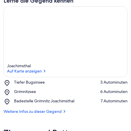
Lerne die Gegend kennen
Joachimsthal
Auf Karte anzeigen
Place,
Tiefer Bugsinsee
‪3 Autominuten‬
Tiefer
Auf Karte anzeigen
Place,
Grimnitzsee
‪6 Autominuten‬
Bugsinsee
Grimnitzsee
Place,
Badestelle Grimnitz Joachimsthal
‪7 Autominuten‬
Badestelle
Grimnitz
Weitere Infos zu dieser Gegend
Joachimsthal