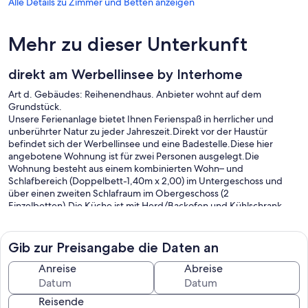
Alle Details zu Zimmer und Betten anzeigen
Mehr zu dieser Unterkunft
direkt am Werbellinsee by Interhome
Art d. Gebäudes: Reihenendhaus. Anbieter wohnt auf dem
Grundstück.
Unsere Ferienanlage bietet Ihnen Ferienspaß in herrlicher und
unberührter Natur zu jeder Jahreszeit.Direkt vor der Haustür
befindet sich der Werbellinsee und eine Badestelle.Diese hier
angebotene Wohnung ist für zwei Personen ausgelegt.Die
Wohnung besteht aus einem kombinierten Wohn– und
Schlafbereich (Doppelbett-1,40m x 2,00) im Untergeschoss und
über einen zweiten Schlafraum im Obergeschoss (2
Einzelbetten).Die Küche ist mit Herd/Backofen und Kühlschrank,
das Bad ist mit Dusche/WC ausgestattet.Diese Wohnung verfügt
über eine Terrasse. Ein kleiner Hund bis 30 cm ist in dieser
Wohnung erlaubt. .Nutzen Sie die wunderschöne Umgebung für
Gib zur Preisangabe die Daten an
lange Wanderungen, Fahrradtouren, Angelausflüge, Tauchgänge,
Bootstouren, Grillabende, Spaziergänge oder entspannen Sie sich
Anreise
Abreise
einfach nur mit einem Buch auf der Terrasse. Es bieten sich hier alle
Möglichkeiten zu verschiedenen Ausflügen: • Radwanderweg
Reisende
Berlin-Usedom • Wildpark Schorfheide • Luftfahrtmuseum