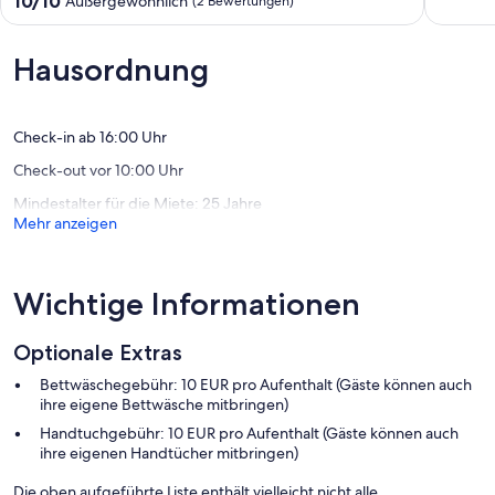
10/10
Außergewöhnlich
(2 Bewertungen)
&
Brodow
Top Merkmale
10,
von
Gartenparadies
- WLAN
Außerge
10,
&Sauna
- Heizung: überall
(7
Außergewöhnlich,
Hausordnung
Crussow
- Terrasse
Bewert
(2
- Garten: zur gemeinschaftlichen Nutzung
Bewertungen)
- Private PKW-Stellplätze insgesamt für diese Unterkunft: keinen
Check-in ab 16:00 Uhr
Schlafen
Check-out vor 10:00 Uhr
im Wohnbereich
- Doppelbett (von 1,31 m bis 1,50 m Breite)
Mindestalter für die Miete: 25 Jahre
Schlafzimmer 1
Mehr anzeigen
- 2x Einzelbett
Badezimmer
Badezimmer 1
Wichtige Informationen
- Dusche
- Waschbecken
Optionale Extras
- Toilette
- Föhn
Bettwäschegebühr: 10 EUR pro Aufenthalt (Gäste können auch
ihre eigene Bettwäsche mitbringen)
Kochen/Wohnen
Handtuchgebühr: 10 EUR pro Aufenthalt (Gäste können auch
- Kaffeemaschine: Filter-Kaffeemaschine
ihre eigenen Handtücher mitbringen)
- Kühl-/Gefrierschrank: Gefrierfach, Kühlschrank
- Herd: Glaskeramikkochfeld
Die oben aufgeführte Liste enthält vielleicht nicht alle
- Dunstabzugshaube