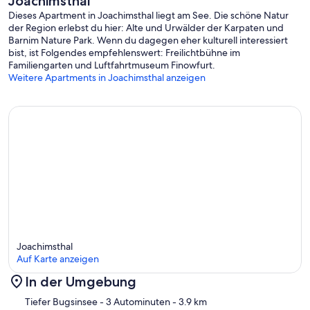
Joachimsthal
Besonderheiten
Dieses Apartment in Joachimsthal liegt am See. Die schöne Natur
- Anglerfreundlich
der Region erlebst du hier: Alte und Urwälder der Karpaten und
Barnim Nature Park. Wenn du dagegen eher kulturell interessiert
bist, ist Folgendes empfehlenswert: Freilichtbühne im
Familiengarten und Luftfahrtmuseum Finowfurt.
Im Preis enthaltene Leistungen:
Weitere Apartments in Joachimsthal anzeigen
ERV Rücktrittversicherung
Energiekosten
Endreinigung (Grundreinigung vor Abreise stets durch den
Kunden)
Außenparkplatz
Interhome lässt 100'000 m2 Blühwiesen zum Schutz der Bienen
anpflanzen
#DE9333.603.1
Joachimsthal
Auf Karte anzeigen
In der Umgebung
Karte
Tiefer Bugsinsee
- 3 Autominuten
- 3.9 km