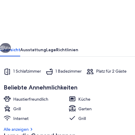
am
Werbellinsee
by
Interhome
rück
Weiter
21+
Übersicht
Ausstattung
Lage
Richtlinien
1 Schlafzimmer
1 Badezimmer
Platz für 2 Gäste
Beliebte Annehmlichkeiten
Haustierfreundlich
Küche
Grill
Garten
Unterkunftsgelände
Internet
Grill
Alle anzeigen