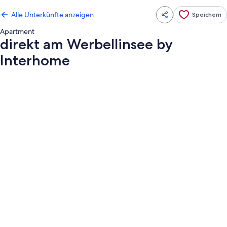
Alle Unterkünfte anzeigen
Speichern
Apartment
direkt am Werbellinsee by
Interhome
Fotogalerie
von
direkt