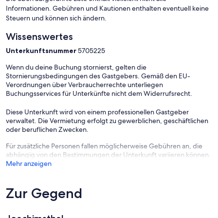
- Backofen
Informationen. Gebühren und Kautionen enthalten eventuell keine
- Toaster
Steuern und können sich ändern.
- Mikrowelle
- Wasserkocher
Wissenswertes
- Geschirrtücher
Unterkunftsnummer
5705225
- Anzahl Esstische: 1
- Gesamtzahl Sitzplätze: 4
Wenn du deine Buchung stornierst, gelten die
- Anzahl Wohnzimmer: 1
Stornierungsbedingungen des Gastgebers. Gemäß den EU-
Verordnungen über Verbraucherrechte unterliegen
Entertainment
Buchungsservices für Unterkünfte nicht dem Widerrufsrecht.
- Fernseher: TV
Diese Unterkunft wird von einem professionellen Gastgeber
Hauswirtschaft
verwaltet. Die Vermietung erfolgt zu gewerblichen, geschäftlichen
- Staubsauger
oder beruflichen Zwecken.
Außenbereich
Für zusätzliche Personen fallen möglicherweise Gebühren an, die
- Grill: Grill
abhängig von den Bestimmungen der Unterkunft variieren können.
Mehr anzeigen
Umgebung
- Aussicht: Meer/See, Garten, Wald, Wiese
- direkt am Waldrand
Zur Gegend
- Strand: 30 m
- Wasser (Meer, See etc.): 30 m
- See: 30 m