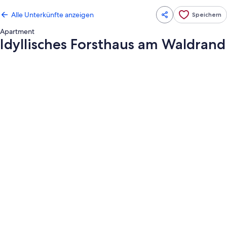
Alle Unterkünfte anzeigen
Speichern
Apartment
Idyllisches Forsthaus am Waldrand
Fotogalerie
von
Idyllisches
Forsthaus