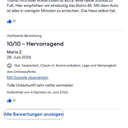
Tourist Info oder etwas Essen ist es ca. eine halbe Stunde zu
Fuß. Hier empfehlen wir eindeutig das Bistro 45. Mit dem Auto
ist alles in wenigen Minuten zu erreichen. Das Haus selbst hat
eine schöne, geschmackvoll eingerichtete Wohnung. Die Küche
lädt zum verweilen ein. Der Kontakt zum Vermieter vor Ort war
0
unkompliziert. Wir wurden herzlich begrüßt und auch wieder
verabschiedet. Wir haben uns rundum wohl gefühlt.
Verifizierte Bewertung
10/10 – Hervorragend
Marlo Z.
28. Juni 2026
Gut: Sauberkeit, Check-in, Kommunikation, Lage und Genauigkeit
des Onlineauftritts
Mit Google übersetzen
Tolle Unterkunft sehr nette vermieter
Aufenthalt von 4 Nächten im Juni 2026
0
Alle Bewertungen anzeigen