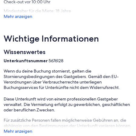
Check-out vor 10:00 Uhr
Touristeninformation: Zella-Mehlis, 1000 meter
Mindestalter für die Miete: 18 Jahre
Mehr anzeigen
Nach der Buchung haben Sie folgende Zahlungsmöglichkeiten:
Banküberweisung, Sofortüberweisung, Eurocard/ Mastercard,
Wichtige Informationen
VISA, iDeal.
Wissenswertes
Unterkunftsnummer
5676128
Wenn du deine Buchung stornierst, gelten die
Stornierungsbedingungen des Gastgebers. Gemäß den EU-
Verordnungen über Verbraucherrechte unterliegen
Buchungsservices für Unterkünfte nicht dem Widerrufsrecht.
Diese Unterkunft wird von einem professionellen Gastgeber
verwaltet. Die Vermietung erfolgt zu gewerblichen, geschäftlichen
oder beruflichen Zwecken.
Für zusätzliche Personen fallen möglicherweise Gebühren an, die
abhängig von den Bestimmungen der Unterkunft variieren können.
Mehr anzeigen