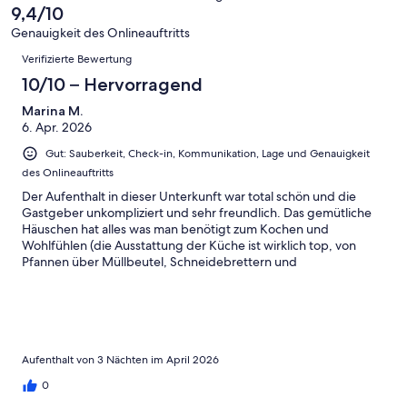
6
eine
9,4/10
Gut
von
-
Bewertung
4
Genauigkeit des Onlineauftritts
Okay
von
Bewertungen
-
Verifizierte Bewertung
2
Schlecht
-
10/10 – Hervorragend
Ungenügend
Marina M.
6. Apr. 2026
Gut: Sauberkeit, Check-in, Kommunikation, Lage und Genauigkeit
des Onlineauftritts
Der Aufenthalt in dieser Unterkunft war total schön und die
Gastgeber unkompliziert und sehr freundlich. Das gemütliche
Häuschen hat alles was man benötigt zum Kochen und
Wohlfühlen (die Ausstattung der Küche ist wirklich top, von
Pfannen über Müllbeutel, Schneidebrettern und
Kaffeemaschine). Die Lage direkt am Waldrand ist optimal zum
Wandern- Etliche Wanderwege die man von dort aus begehen
kann. Abends lädt das mit Kuscheldecken ausgestattete
Häuschen dann zum Runterfahren ein und zum
Sonnenuntergang genießen. Die Aussicht ist traumhaft und die
Vögel auf den Bäumen vor dem Häuschen zwitschern morgens
Aufenthalt von 3 Nächten im April 2026
und abends ihre eigenen Kompositionen. Also: Für meinen
0
Partner und mich ein toller Aufenthalt und wir werden definitiv