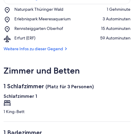
Place,
Naturpark Thüringer Wald
‪1 Gehminute‬
Naturpark
Auf Karte anzeigen
Place,
Erlebnispark Meeresaquarium
‪3 Autominuten‬
Thüringer
Erlebnispark
Wald
Place,
Rennsteiggarten Oberhof
‪15 Autominuten‬
Meeresaquarium
Rennsteiggarten
Airport,
Erfurt (ERF)
‪59 Autominuten‬
Oberhof
Erfurt
(ERF)
Weitere Infos zu dieser Gegend
Zimmer und Betten
1 Schlafzimmer
(Platz für 3 Personen)
Schlafzimmer 1
1 King-Bett
1 Badezimmer