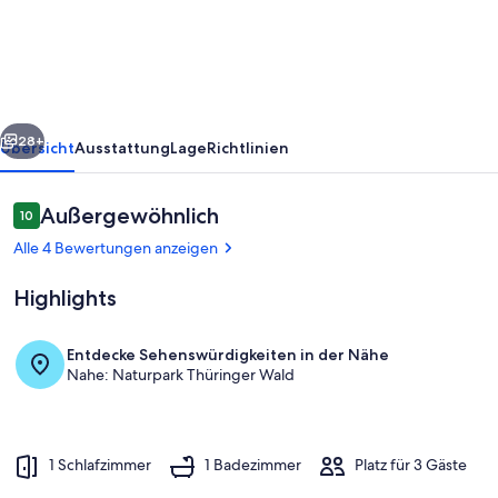
am
Waldrand
rück
Weiter
28+
Übersicht
Ausstattung
Lage
Richtlinien
Bewertungen
Außergewöhnlich
10
10 von 10.
Alle 4 Bewertungen anzeigen
Highlights
Entdecke Sehenswürdigkeiten in der Nähe
Nahe: Naturpark Thüringer Wald
Aussicht vom Ferienhaus [Winter]
1 Schlafzimmer
1 Badezimmer
Platz für 3 Gäste