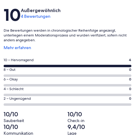
Bewertungen
10
Außergewöhnlich
4 Bewertungen
Die Bewertungen werden in chronologischer Reihenfolge angezeigt,
unterliegen einem Moderationsprozess und wurden verifiziert, sofern nicht
anders angegeben.
Wird
Mehr erfahren
in
einem
4
10 – Hervorragend
4
neuen
von
Fenster
0
8 – Gut
0
insgesamt
geöffnet
von
4
0
6 – Okay
0
insgesamt
Gästebewertungen
von
4
0
4 – Schlecht
0
haben
insgesamt
Gästebewertungen
von
eine
4
0
2 – Ungenügend
0
haben
insgesamt
Bewertung
Gästebewertungen
von
eine
4
von
haben
insgesamt
10/10
10/10
Bewertung
Gästebewertungen
10
eine
4
von
haben
Sauberkeit
Check-in
-
Bewertung
Gästebewertungen
10/10
9,4/10
8
eine
Hervorragend
von
haben
-
Bewertung
Kommunikation
Lage