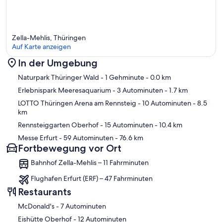
Zella-Mehlis, Thüringen
Auf Karte anzeigen
In der Umgebung
Karte
Naturpark Thüringer Wald
- 1 Gehminute
- 0.0 km
Erlebnispark Meeresaquarium
- 3 Autominuten
- 1.7 km
LOTTO Thüringen Arena am Rennsteig
- 10 Autominuten
- 8.5
km
Rennsteiggarten Oberhof
- 15 Autominuten
- 10.4 km
Messe Erfurt
- 59 Autominuten
- 76.6 km
Fortbewegung vor Ort
Bahnhof Zella-Mehlis – 11 Fahrminuten
Flughafen Erfurt (ERF) – 47 Fahrminuten
Restaurants
‪McDonald's - ‬7 Autominuten
‪Eishütte Oberhof - ‬12 Autominuten