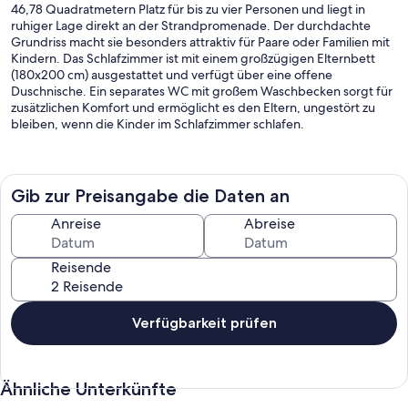
46,78 Quadratmetern Platz für bis zu vier Personen und liegt in
ruhiger Lage direkt an der Strandpromenade. Der durchdachte
Grundriss macht sie besonders attraktiv für Paare oder Familien mit
Kindern. Das Schlafzimmer ist mit einem großzügigen Elternbett
(180x200 cm) ausgestattet und verfügt über eine offene
Duschnische. Ein separates WC mit großem Waschbecken sorgt für
zusätzlichen Komfort und ermöglicht es den Eltern, ungestört zu
bleiben, wenn die Kinder im Schlafzimmer schlafen.
Der helle Wohn-Essbereich mit offener Küche lädt zum
gemeinsamen Kochen und Entspannen ein. Eine große Schlafcouch
bietet eine zusätzliche Schlafmöglichkeit, sodass die Wohnung
Gib zur Preisangabe die Daten an
flexibel genutzt werden kann. Der nach Süden ausgerichtete
Balkon verspricht ganztägig Sonne und bietet einen Teilmeerblick,
Anreise
Abreise
der zum Verweilen einlädt.
Reisende
Dank der zentralen, aber ruhigen Lage ohne Durchgangsverkehr
genießen Gäste hier eine entspannte Auszeit. Im Haus befinden
sich eine Bäckerei, eine Pizzeria und ein Eiscafé, sodass für das
leibliche Wohl bestens gesorgt ist. Ein Privatparkplatz steht
Verfügbarkeit prüfen
ebenfalls zur Verfügung, was die Anreise mit dem Auto besonders
komfortabel macht.
Ähnliche Unterkünfte
Der beliebte Urlaubsort Scharbeutz begeistert mit seinem breiten,
feinsandigen Strand, an dem sich in der Saison bequem