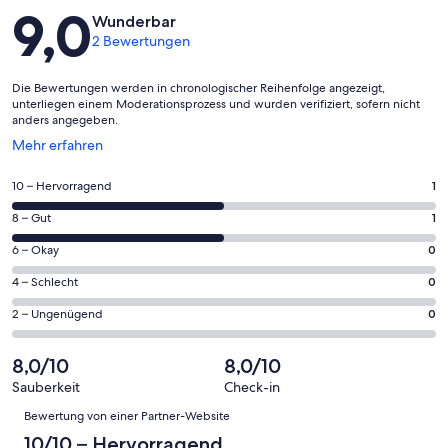
Bewertungen
9,0
Wunderbar
2 Bewertungen
Die Bewertungen werden in chronologischer Reihenfolge angezeigt,
unterliegen einem Moderationsprozess und wurden verifiziert, sofern nicht
anders angegeben.
Wird
Mehr erfahren
in
einem
1
10 – Hervorragend
1
neuen
von
Fenster
1
8 – Gut
1
insgesamt
geöffnet
von
2
0
6 – Okay
0
insgesamt
Gästebewertungen
von
2
0
4 – Schlecht
0
haben
insgesamt
Gästebewertungen
von
eine
2
0
2 – Ungenügend
0
haben
insgesamt
Bewertung
Gästebewertungen
von
eine
2
von
haben
insgesamt
8,0/10
8,0/10
Bewertung
Gästebewertungen
10
eine
2
von
haben
Sauberkeit
Check-in
-
Bewertung
Gästebewertungen
Bewertungen
8
eine
Hervorragend
Bewertung von einer Partner-Website
von
haben
-
Bewertung
6
eine
10/10 – Hervorragend