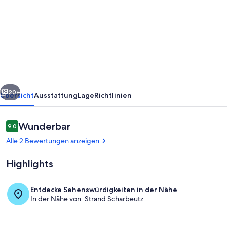
Moderne
Ferienwohnung
in
Scharbeutz
–
Strandnah,
rück
Weiter
Ruhig
20+
Übersicht
Ausstattung
Lage
Richtlinien
&
Sonnig
Bewertungen
Wunderbar
9,0
9,0 von 10.
Alle 2 Bewertungen anzeigen
Highlights
Entdecke Sehenswürdigkeiten in der Nähe
In der Nähe von: Strand Scharbeutz
Strandkoje 105 Scharbeutz: Offene 