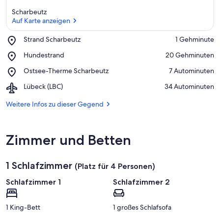
Scharbeutz
Auf Karte anzeigen
Place,
Strand Scharbeutz
‪1 Gehminute‬
Strand
Auf Karte anzeigen
Place,
Hundestrand
‪20 Gehminuten‬
Scharbeutz
Hundestrand
Place,
Ostsee-Therme Scharbeutz
‪7 Autominuten‬
Ostsee-
Airport,
Lübeck (LBC)
‪34 Autominuten‬
Therme
Lübeck
Scharbeutz
(LBC)
Weitere Infos zu dieser Gegend
Zimmer und Betten
1 Schlafzimmer
(Platz für 4 Personen)
Schlafzimmer 1
Schlafzimmer 2
1 King-Bett
1 großes Schlafsofa