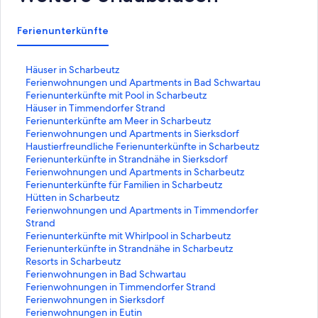
Ferienunterkünfte
L
Häuser in Scharbeutz
i
L
Ferienwohnungen und Apartments in Bad Schwartau
n
i
L
Ferienunterkünfte mit Pool in Scharbeutz
k
n
i
L
Häuser in Timmendorfer Strand
,
k
n
i
L
Ferienunterkünfte am Meer in Scharbeutz
d
,
k
n
i
L
Ferienwohnungen und Apartments in Sierksdorf
e
d
,
k
n
i
L
Haustierfreundliche Ferienunterkünfte in Scharbeutz
r
e
d
,
k
n
i
L
Ferienunterkünfte in Strandnähe in Sierksdorf
d
r
e
d
,
k
n
i
L
Ferienwohnungen und Apartments in Scharbeutz
i
d
r
e
d
,
k
n
i
L
Ferienunterkünfte für Familien in Scharbeutz
e
i
d
r
e
d
,
k
n
i
L
Hütten in Scharbeutz
f
e
i
d
r
e
d
,
k
n
i
L
Ferienwohnungen und Apartments in Timmendorfer
o
f
e
i
d
r
e
d
,
k
n
i
Strand
l
o
f
e
i
d
r
e
d
,
k
n
L
Ferienunterkünfte mit Whirlpool in Scharbeutz
g
l
o
f
e
i
d
r
e
d
,
k
i
L
Ferienunterkünfte in Strandnähe in Scharbeutz
e
g
l
o
f
e
i
d
r
e
d
,
n
i
L
Resorts in Scharbeutz
n
e
g
l
o
f
e
i
d
r
e
d
k
n
i
L
Ferienwohnungen in Bad Schwartau
d
n
e
g
l
o
f
e
i
d
r
e
,
k
n
i
L
Ferienwohnungen in Timmendorfer Strand
e
d
n
e
g
l
o
f
e
i
d
r
d
,
k
n
i
L
Ferienwohnungen in Sierksdorf
S
e
d
n
e
g
l
o
f
e
i
d
e
d
,
k
n
i
L
Ferienwohnungen in Eutin