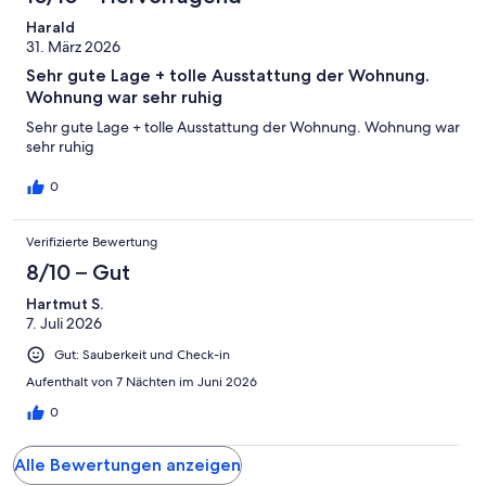
Gut
von
-
Bewertung
4
Harald
Okay
von
31. März 2026
-
2
Schlecht
Sehr gute Lage + tolle Ausstattung der Wohnung.
-
Wohnung war sehr ruhig
Ungenügend
Sehr gute Lage + tolle Ausstattung der Wohnung. Wohnung war
sehr ruhig
0
Verifizierte Bewertung
8/10 – Gut
Hartmut S.
7. Juli 2026
Gut: Sauberkeit und Check-in
Aufenthalt von 7 Nächten im Juni 2026
0
Alle Bewertungen anzeigen