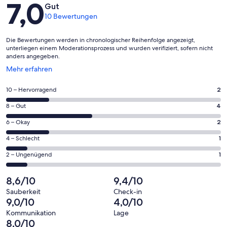
Bewertungen
7,0
Gut
10 Bewertungen
Die Bewertungen werden in chronologischer Reihenfolge angezeigt,
unterliegen einem Moderationsprozess und wurden verifiziert, sofern nicht
anders angegeben.
Wird
Mehr erfahren
in
einem
2
10 – Hervorragend
2
neuen
von
Fenster
4
8 – Gut
4
insgesamt
geöffnet
von
10
2
6 – Okay
2
insgesamt
Gästebewertungen
von
10
1
4 – Schlecht
1
haben
insgesamt
Gästebewertungen
von
eine
10
1
2 – Ungenügend
1
haben
insgesamt
Bewertung
Gästebewertungen
von
eine
10
von
haben
insgesamt
8,6/10
9,4/10
Bewertung
Gästebewertungen
10
eine
10
von
haben
Sauberkeit
Check-in
-
Bewertung
Gästebewertungen
9,0/10
4,0/10
8
eine
Hervorragend
von
haben
-
Bewertung
Kommunikation
Lage
6
eine
8,0/10
Gut
von