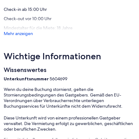
Diese geräumige 2-Zimmer-Wohnung in Bergheim bei Köln ist die
perfekte Wahl für Angestellte und Monteure, die eine gut
Check-in ab 15:00 Uhr
angebundene und komfortable Unterkunft in der Nähe von Köln
Check-out vor 10:00 Uhr
suchen. Mit ihrer ruhigen Lage, der Nähe zur Autobahn A61 und der
flexiblen Schlafmöglichkeiten bietet diese Wohnung alles, was Sie
Mindestalter für die Miete: 18 Jahre
für einen angenehmen und stressfreien Aufenthalt benötigen.
Mehr anzeigen
Wichtige Informationen
Wissenswertes
Unterkunftsnummer
5604699
Wenn du deine Buchung stornierst, gelten die
Stornierungsbedingungen des Gastgebers. Gemäß den EU-
Verordnungen über Verbraucherrechte unterliegen
Buchungsservices für Unterkünfte nicht dem Widerrufsrecht.
Diese Unterkunft wird von einem professionellen Gastgeber
verwaltet. Die Vermietung erfolgt zu gewerblichen, geschäftlichen
oder beruflichen Zwecken.