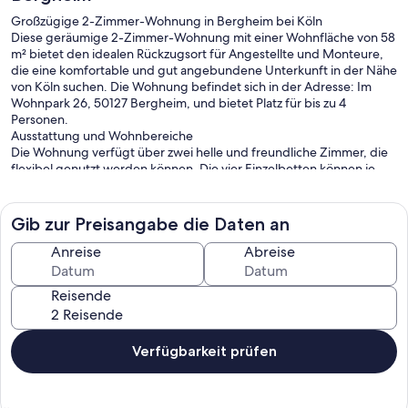
Großzügige 2-Zimmer-Wohnung in Bergheim bei Köln
Diese geräumige 2-Zimmer-Wohnung mit einer Wohnfläche von 58
m² bietet den idealen Rückzugsort für Angestellte und Monteure,
die eine komfortable und gut angebundene Unterkunft in der Nähe
von Köln suchen. Die Wohnung befindet sich in der Adresse: Im
Wohnpark 26, 50127 Bergheim, und bietet Platz für bis zu 4
Personen.
Ausstattung und Wohnbereiche
Die Wohnung verfügt über zwei helle und freundliche Zimmer, die
flexibel genutzt werden können. Die vier Einzelbetten können je
nach Bedarf zusammengestellt oder separat aufgestellt werden,
sodass sowohl Einzel- als auch Doppelbelegungen möglich sind.
Dies macht die Wohnung besonders attraktiv für Gruppen von
Gib zur Preisangabe die Daten an
Angestellten oder Monteuren, die zusammen arbeiten und wohnen
möchten.
Anreise
Abreise
Die gemütliche Küche lädt nach einem langen Arbeitstag zum
Entspannen ein. Diese ist vollständig ausgestattet und bietet alle
Reisende
notwendigen Geräte wie Herd, Kühlschrank, Mikrowelle und
Kaffeemaschine, sodass Sie Ihre Mahlzeiten bequem selbst
zubereiten können.
Das moderne Badezimmer ist großzügig gestaltet und verfügt über
Verfügbarkeit prüfen
eine Dusche, eine Badewanne sowie Waschmaschine und
Wäschetrockner.
Lage und Umgebung