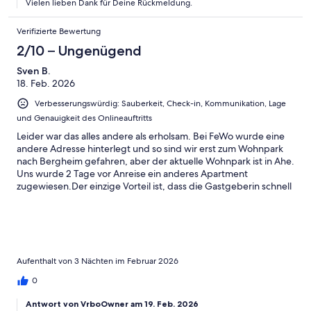
Vielen lieben Dank für Deine Rückmeldung.
Verifizierte Bewertung
2/10 – Ungenügend
Sven B.
18. Feb. 2026
Verbesserungswürdig: Sauberkeit, Check-in, Kommunikation, Lage
und Genauigkeit des Onlineauftritts
Leider war das alles andere als erholsam. Bei FeWo wurde eine
andere Adresse hinterlegt und so sind wir erst zum Wohnpark
nach Bergheim gefahren, aber der aktuelle Wohnpark ist in Ahe.
Uns wurde 2 Tage vor Anreise ein anderes Apartment
zugewiesen.Der einzige Vorteil ist, dass die Gastgeberin schnell
antwortet aber sehr faul Gästen gegenüber steht. Den
Schlüssel musste man selbst bei der Gastgeberin auf der
anderen Seite der Blocks abholen. Die Tiefgarage ist schlicht
und einfach gehalten und durch das Treppenhaus NICHT zu
erreichen. Es ist nicht gerade die schönste Gegend vom Lärm
der Bewohner und dem Dreck. Die Wohnung ist sporadisch
Aufenthalt von 3 Nächten im Februar 2026
eingerichtet und Oberflächlich sauber. Für das Geld viel zu
0
teuer.
Antwort von VrboOwner am 19. Feb. 2026