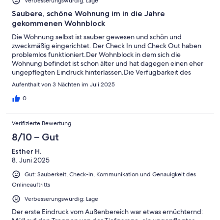
Verbesserungswürdig: Lage
Saubere, schöne Wohnung im in die Jahre
gekommenen Wohnblock
Die Wohnung selbst ist sauber gewesen und schön und
zweckmäßig eingerichtet. Der Check In und Check Out haben
problemlos funktioniert.Der Wohnblock in dem sich die
Wohnung befindet ist schon älter und hat dagegen einen eher
ungepflegten Eindruck hinterlassen.Die Verfügbarkeit des
Tiefgaragenparkplatzes ist super, da abends in der näheren
Aufenthalt von 3 Nächten im Juli 2025
Umgebung Parkplätze Mangelware sind.Unser Fazit: Wer
Tagesausflüge in die weitere Umgebung plant, ist mit dieser
0
Wohnung gut beraten.
Verifizierte Bewertung
8/10 – Gut
Esther H.
8. Juni 2025
Gut: Sauberkeit, Check-in, Kommunikation und Genauigkeit des
Onlineauftritts
Verbesserungswürdig: Lage
Der erste Eindruck vom Außenbereich war etwas ernüchternd: