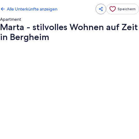
Alle Unterkünfte anzeigen
Speichern
Apartment
Marta - stilvolles Wohnen auf Zeit
in Bergheim
Fotogalerie
von
Marta