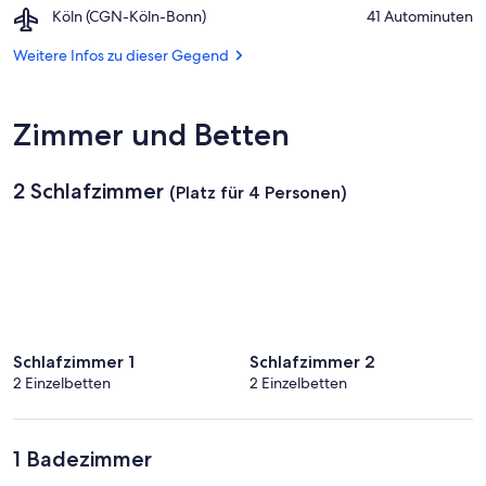
Airport,
Köln (CGN-Köln-Bonn)
‪41 Autominuten‬
Dom
Köln
(CGN-
Weitere Infos zu dieser Gegend
Köln-
Bonn)
Zimmer und Betten
2 Schlafzimmer
(Platz für 4 Personen)
Schlafzimmer 1
Schlafzimmer 2
2 Einzelbetten
2 Einzelbetten
1 Badezimmer