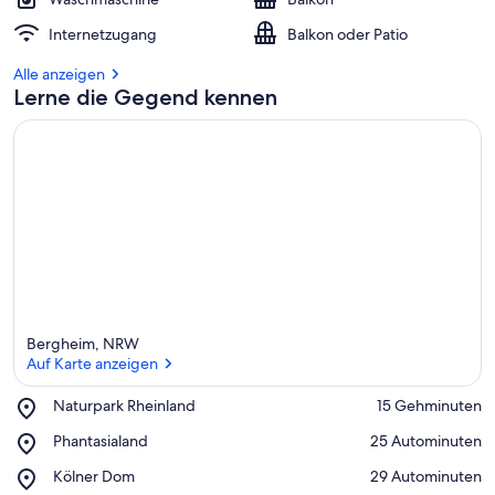
Internetzugang
Balkon oder Patio
Alle anzeigen
Lerne die Gegend kennen
Bergheim, NRW
Auf Karte anzeigen
Place,
Naturpark Rheinland
‪15 Gehminuten‬
Naturpark
Auf Karte anzeigen
Place,
Phantasialand
‪25 Autominuten‬
Rheinland
Phantasialand
Place,
Kölner Dom
‪29 Autominuten‬
Kölner