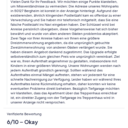
Vielen Dank für Ihr Feedback. Wir möchten einige Punkte klarstellen,
um Missverständnisse zu vermeiden: Die Adresse unseres Wohnparks
in 50127 Bergheim ist korrekt in der Anzeige hinterlegt. Aufgrund der
existierenden, ähnlich klingenden Postleitzahl kam es offenbar zu einer
Verwechslung und Sie haben mir telefonisch mitgeteilt, dass Sie eine
falsche Postleizahl ins Navi eingeben haben. Der Schlüssel wird bei
Anreise persönlich übergeben, diese Vorgehensweise hat sich bisher
bewährt und wurde von allen anderen Gästen problemlos akzeptiert.
Zwei Tage vor Ihrer Anreise haben wir Ihnen eine größere
Dreizimmerwohnung angeboten, da die ursprünglich gebuchte
Zweizimmerwohnung von anderen Gästen verlängert wurde. Sie
haben diesem Angebot dankend zugestimmt. Das Upgrade erfolgte
selbstverständlich zum gleichen Preis wie ursprünglich vereinbart. Ziel
war es, Ihren Aufenthalt angenehmer zu gestalten, insbesondere mit
Kindern in einer größeren Wohnung. Unsere Wohnungen werden nach
jedem Aufenthalt gründlich gereinigt. Sollten während des
Aufenthaltes einmal Mängel auftreten, stehen wir jederzeit für eine
schnelle Nachreinigung zur Verfügung. Leider haben wir während Ihres
Aufenthaltes keine Rückmeldung erhalten, daher konnten wir keine
eventuellen Probleme direkt beheben. Bezüglich Tiefgarage möchten
wir klarstellen, dass das Apartment über das Treppenhaus erreichbar
ist, ein direkter Zugang von der Tiefgarage ins Treppenhaus wird in
unserer Anzeige nicht versprochen.
Verifizierte Bewertung
6/10 – Okay