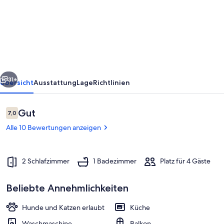
-
stilvolles
Wohnen
auf
Zeit
rück
Weiter
in
31+
Übersicht
Ausstattung
Lage
Richtlinien
Bergheim
Bewertungen
Gut
7,0
7,0 von 10.
Alle 10 Bewertungen anzeigen
2 Schlafzimmer
1 Badezimmer
Platz für 4 Gäste
Beliebte Annehmlichkeiten
Zimmer
Hunde und Katzen erlaubt
Küche
Waschmaschine
Balkon