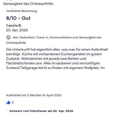
-
Bewertung
4
Genauigkeit des Onlineauftritts
Okay
von
Bewertungen
-
Verifizierte Bewertung
2
Schlecht
-
8/10 – Gut
Ungenügend
Camilo B.
20. Apr. 2026
Gut: Sauberkeit, Check-in, Kommunikation und Genauigkeit des
Onlineauftritts
Die Unterkunft hat eigentlich alles, was man für einen Aufenthalt
benötigt. Küche mit vorhandenen Küchengeräten im gutem
Zustand, Wohnzimmer mit jeweils zwei Betten und
Flachbildschirmen usw. Alles im sauberen und vernünftigen
Zustand.Tiefgarage leicht zu finden mit eigenem Stellplatz. Im
Kiosk um die Ecke bekommt man die üblichen Dinge.
Kommunikation mit dem Vermieter hat einwandfrei
funktioniert.Die Gebäude der Wohnanlagen haben sicher die
besten Jahre hinter sich, aber das Apartment selbst ist in einem
guten Zustand und für diesen Preis natürlich zu empfehlen.
Aufenthalt von 2 Nächten im April 2026
0
Antwort von VrboOwner am 20. Apr. 2026