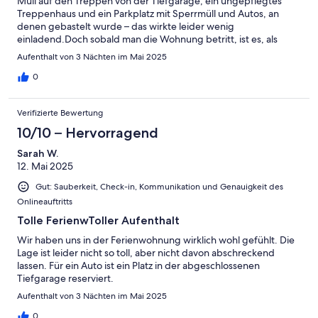
Müll auf den Treppen von der Tiefgarage, ein ungepflegtes
Treppenhaus und ein Parkplatz mit Sperrmüll und Autos, an
denen gebastelt wurde – das wirkte leider wenig
einladend.Doch sobald man die Wohnung betritt, ist es, als
würde man in eine ganz andere Welt eintauchen: modern,
Aufenthalt von 3 Nächten im Mai 2025
sauber, stilvoll eingerichtet und richtig gemütlich. Wir haben
uns sofort wohlgefühlt.Das sichere Parken in der Tiefgarage war
0
ein Pluspunkt.Ein Tipp an den Vermieter: Mit regelmäßiger
Kontrolle des Außenbereichs, z. B. durch einen Hausmeister,
Verifizierte Bewertung
würde der Gesamteindruck perfekt werden.Wir würden bei
einem nächsten Aufenthalt in der Gegend auf jeden Fall wieder
10/10 – Hervorragend
hier buchen.
Sarah W.
12. Mai 2025
Gut: Sauberkeit, Check-in, Kommunikation und Genauigkeit des
Onlineauftritts
Tolle FerienwToller Aufenthalt
Wir haben uns in der Ferienwohnung wirklich wohl gefühlt. Die
Lage ist leider nicht so toll, aber nicht davon abschreckend
lassen. Für ein Auto ist ein Platz in der abgeschlossenen
Tiefgarage reserviert.
Aufenthalt von 3 Nächten im Mai 2025
0