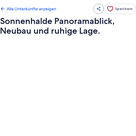
Alle Unterkünfte anzeigen
Speichern
Sonnenhalde Panoramablick,
Neubau und ruhige Lage.
Fotogalerie
von
Sonnenhalde