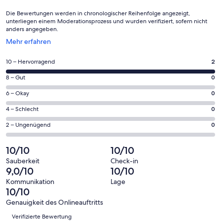
Die Bewertungen werden in chronologischer Reihenfolge angezeigt,
unterliegen einem Moderationsprozess und wurden verifiziert, sofern nicht
anders angegeben.
Wird
Mehr erfahren
in
einem
2
10 – Hervorragend
2
neuen
von
Fenster
0
8 – Gut
0
insgesamt
geöffnet
von
2
0
6 – Okay
0
insgesamt
Gästebewertungen
von
2
0
4 – Schlecht
0
haben
insgesamt
Gästebewertungen
von
eine
2
0
2 – Ungenügend
0
haben
insgesamt
Bewertung
Gästebewertungen
von
eine
2
von
haben
insgesamt
10/10
10/10
Bewertung
Gästebewertungen
10
eine
2
von
haben
Sauberkeit
Check-in
-
Bewertung
Gästebewertungen
9,0/10
10/10
8
eine
Hervorragend
von
haben
-
Bewertung
Kommunikation
Lage
6
eine
10/10
Gut
von
-
Bewertung
4
Genauigkeit des Onlineauftritts
Okay
von
Bewertungen
-
Verifizierte Bewertung
2