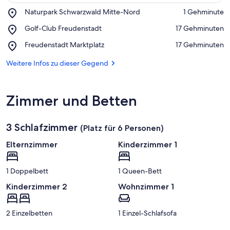
Place,
Naturpark Schwarzwald Mitte-Nord
‪1 Gehminute‬
Naturpark
Auf Karte anzeigen
Place,
Golf-Club Freudenstadt
‪17 Gehminuten‬
Schwarzwald
Golf-
Mitte-
Place,
Freudenstadt Marktplatz
‪17 Gehminuten‬
Club
Nord
Freudenstadt
Freudenstadt
Marktplatz
Weitere Infos zu dieser Gegend
Zimmer und Betten
3 Schlafzimmer
(Platz für 6 Personen)
Elternzimmer
Kinderzimmer 1
1 Doppelbett
1 Queen-Bett
Kinderzimmer 2
Wohnzimmer 1
2 Einzelbetten
1 Einzel-Schlafsofa