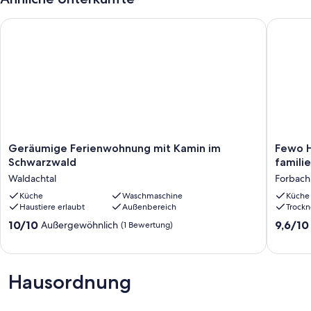
Geräumige Ferienwohnung mit Kamin im Schwarzwald
Fewo Hüt
Geräumige
Fewo
Geräumige Ferienwohnung mit Kamin im
Fewo H
Ferienwohnung
Hüttenz
Schwarzwald
famili
mit
in
Waldachtal
Forbach
Kamin
idyllisc
im
Küche
Waschmaschine
Forsthau
Küche
Haustiere erlaubt
Außenbereich
Trockn
Schwarzwald
familien
Waldachtal
Hunde
10.0
9.6
10/10
9,6/10
Außergewöhnlich
(1 Bewertung)
willkom
von
von
Forbach
10,
10,
Außergewöhnlich,
Außerge
(1
(75
Hausordnung
Bewertung)
Bewert