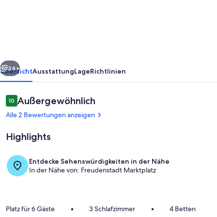
Panoramablick,
Neubau
und
ruhige
Lage.
rück
Weiter
24+
Übersicht
Ausstattung
Lage
Richtlinien
Bewertungen
Außergewöhnlich
10
10 von 10.
Alle 2 Bewertungen anzeigen
Highlights
Entdecke Sehenswürdigkeiten in der Nähe
In der Nähe von: Freudenstadt Marktplatz
Innenbereich
Platz für 6 Gäste
•
3 Schlafzimmer
•
4 Betten