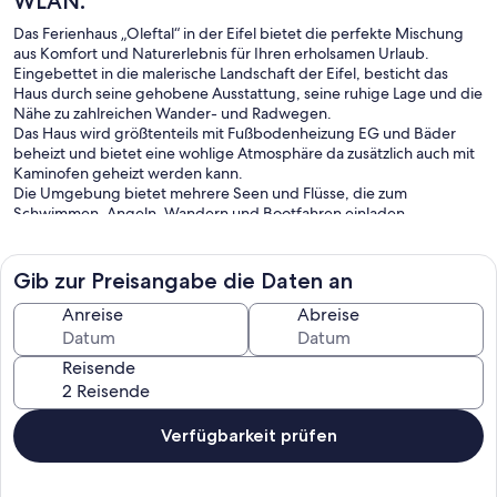
WLAN.
Das Ferienhaus „Oleftal“ in der Eifel bietet die perfekte Mischung
aus Komfort und Naturerlebnis für Ihren erholsamen Urlaub.
Eingebettet in die malerische Landschaft der Eifel, besticht das
Haus durch seine gehobene Ausstattung, seine ruhige Lage und die
Nähe zu zahlreichen Wander- und Radwegen.
Das Haus wird größtenteils mit Fußbodenheizung EG und Bäder
beheizt und bietet eine wohlige Atmosphäre da zusätzlich auch mit
Kaminofen geheizt werden kann.
Die Umgebung bietet mehrere Seen und Flüsse, die zum
Schwimmen, Angeln, Wandern und Bootfahren einladen.
Sehenswürdigkeiten: Burgen, historische Städte und Museen in der
Nähe.
Freizeitaktivitäten: Möglichkeiten zum Reiten, Golfen, Klettern und
Gib zur Preisangabe die Daten an
vieles mehr
Haustiere: Auf Anfrage sind Haustiere willkommen
Anreise
Abreise
Genießen Sie unvergessliche Tage in der Eifel und lassen Sie die
Seele baumeln in diesem charmanten und komfortablen
Reisende
Ferienhaus.
Achtung Kinderrabatt ! 2 Kinder unter 8 Jahren frei !
Verfügbarkeit prüfen
Großes Ferienhaus ca. 160m2 mit Garten mit zwei Schlafzimmern für
4 Personen ganzjährig zu vermieten. Weitere Personen nach