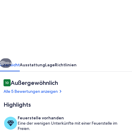
von
Ferienhaus
direkt
am
Nationalpark,
vollständig
ausgestatteter
rück
Weiter
Küche
30+
Übersicht
Ausstattung
Lage
Richtlinien
gutes
WLAN.
Bewertungen
Außergewöhnlich
10
10 von 10.
Alle 5 Bewertungen anzeigen
Highlights
Feuerstelle vorhanden
Eine der wenigen Unterkünfte mit einer Feuerstelle im
Flur
Freien.