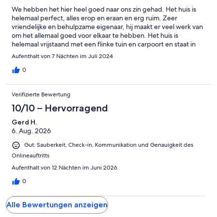
We hebben het hier heel goed naar ons zin gehad. Het huis is
helemaal perfect, alles erop en eraan en erg ruim. Zeer
vriendelijke en behulpzame eigenaar, hij maakt er veel werk van
om het allemaal goed voor elkaar te hebben. Het huis is
helemaal vrijstaand met een flinke tuin en carpoort en staat in
een rustige buurt. De omgeving is prachtig, we gaan hier zeker
Aufenthalt von 7 Nächten im Juli 2024
nog eens terugkomen.
0
Verifizierte Bewertung
10/10 – Hervorragend
Gerd H.
6. Aug. 2026
Gut: Sauberkeit, Check-in, Kommunikation und Genauigkeit des
Onlineauftritts
Aufenthalt von 12 Nächten im Juni 2026
0
Alle Bewertungen anzeigen