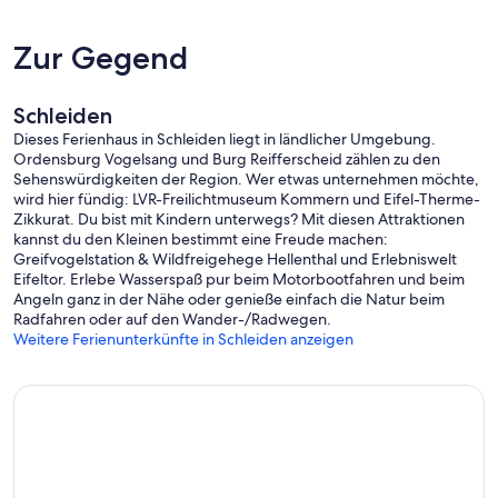
Garten mit Grillplatz und Gartenmöbeln
Zur Gegend
Überdachtes Carport mit 2 Stellplätzen und Sitzmöglichkeit
Zusätzlich 3 Stellplätze auf dem Hof
Ladestelle für E-Bikes
Schleiden
Lademöglichkeit für E-Autos gegen Aufpreis
Dieses Ferienhaus in Schleiden liegt in ländlicher Umgebung.
Kameraüberwachung bei Bedarf
Ordensburg Vogelsang und Burg Reifferscheid zählen zu den
Rauchmelder
Sehenswürdigkeiten der Region. Wer etwas unternehmen möchte,
WLAN Internet gratis
wird hier fündig: LVR-Freilichtmuseum Kommern und Eifel-Therme-
500m2 Garten komplett umzäunt (Freilauf für Hunde möglich)
Zikkurat. Du bist mit Kindern unterwegs? Mit diesen Attraktionen
Nichtraucherhaus
kannst du den Kleinen bestimmt eine Freude machen:
Rauchmöglichkeit (Terrasse, Balkon oder Carport)
Greifvogelstation & Wildfreigehege Hellenthal und Erlebniswelt
Eifeltor. Erlebe Wasserspaß pur beim Motorbootfahren und beim
Lage: Unser Haus befindet sich in ebener Tallage unweit des
Angeln ganz in der Nähe oder genieße einfach die Natur beim
Kurortes Gemünd
Radfahren oder auf den Wander-/Radwegen.
Weitere Ferienunterkünfte in Schleiden anzeigen
Bushaltestelle 300m
Zugang zum Wald 300m
Fußgängerzone Gemünd 1400m
Einkaufen Rewe und Netto im Ort
Mehrere Gaststätten im Ort
Freibad 2,5 km
Kurhaus 2,5 km
Schleiden 4km