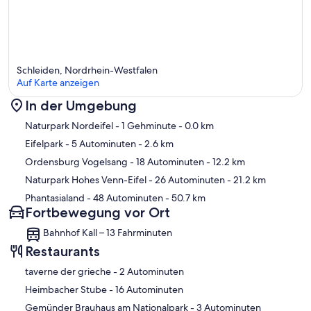
Krankenhaus 4km
Urftsee 5km
Lidl, Aldi 5km
Olefsee ca. 8km
Hallenbad 9 km
Vogelsang IP 9km
Schleiden, Nordrhein-Westfalen
Wildfreigehege Hellenthal 9km
Auf Karte anzeigen
Bahnhof Kall 10km
Rursee (Obersee ca. 12km)
In der Umgebung
Rursee (Untersee ca. 13km)
Karte
Naturpark Nordeifel
- 1 Gehminute
- 0.0 km
Freilichtmuseum Kommern 18km
Monschau 25km
Eifelpark
- 5 Autominuten
- 2.6 km
Bad Münstereifel Outlet 25km
Ordensburg Vogelsang
- 18 Autominuten
- 12.2 km
Bettwäsche und Handtücher: Im Mietpreis enthalten
Naturpark Hohes Venn-Eifel
- 26 Autominuten
- 21.2 km
Schlüsselübergabe persönlich (20 min nach Anruf)
Phantasialand
- 48 Autominuten
- 50.7 km
Schlüsseltresor bei Spätanreise nach Absprache.
Fortbewegung vor Ort
Bahnhof Kall – 13 Fahrminuten
Restaurants
‪taverne der grieche - ‬2 Autominuten
‪Heimbacher Stube - ‬16 Autominuten
‪Gemünder Brauhaus am Nationalpark - ‬3 Autominuten