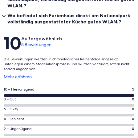
WLAN.?
Wo befindet sich Ferienhaus direkt am Nationalpark,
vollständig ausgestatteter Küche gutes WLAN.?
Bewertungen
10
Außergewöhnlich
5 Bewertungen
Die Bewertungen werden in chronologischer Reihenfolge angezeigt,
unterliegen einem Moderationsprozess und wurden verifiziert, sofern nicht
anders angegeben.
Wird
Mehr erfahren
in
einem
5
10 – Hervorragend
5
neuen
von
Fenster
0
8 – Gut
0
insgesamt
geöffnet
von
5
0
6 – Okay
0
insgesamt
Gästebewertungen
von
5
0
4 – Schlecht
0
haben
insgesamt
Gästebewertungen
von
eine
5
0
2 – Ungenügend
0
haben
insgesamt
Bewertung
Gästebewertungen
von