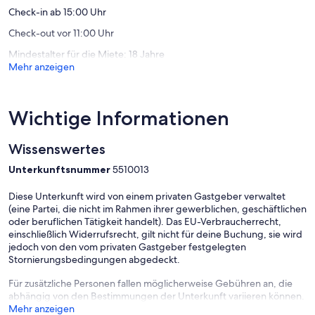
Wanderkarten
Check-in ab 15:00 Uhr
Check-out vor 11:00 Uhr
Schlafzimmer ca. 28 m2 mit Zugang zum Balkon
Boxspringbett
Mindestalter für die Miete: 18 Jahre
TV über Chromecast
Mehr anzeigen
Schlafzimmer ca. 16 m2 mit Zugang zum Balkon
TV über Chromecast und Satelliten TV.
Wichtige Informationen
Ankleidezimmer/Büro 16m2
Schreibtisch PC-Platz mit Bildschirm Tastatur und Maus
Wissenswertes
Große Kleiderschränke
Unterkunftsnummer
5510013
Waschraum
Moderne Waschmaschine
Diese Unterkunft wird von einem privaten Gastgeber verwaltet
Trockenmöglichkeit
(eine Partei, die nicht im Rahmen ihrer gewerblichen, geschäftlichen
Bad mit Badewanne und Dusche und Toilette im OG
oder beruflichen Tätigkeit handelt). Das EU-Verbraucherrecht,
einschließlich Widerrufsrecht, gilt nicht für deine Buchung, sie wird
Gästetoilette im EG
jedoch von den vom privaten Gastgeber festgelegten
Stornierungsbedingungen abgedeckt.
Hauswirtschaftsraum im EG
Für zusätzliche Personen fallen möglicherweise Gebühren an, die
Terrasse ( Südseite )
abhängig von den Bestimmungen der Unterkunft variieren können.
Sitzmöglichkeiten 6
Mehr anzeigen
Schwenkgrill