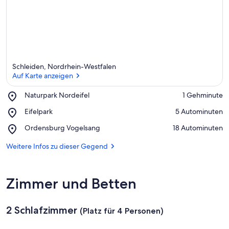
Schleiden, Nordrhein-Westfalen
Auf Karte anzeigen
Place,
Naturpark Nordeifel
‪1 Gehminute‬
Naturpark
Auf Karte anzeigen
Place,
Eifelpark
‪5 Autominuten‬
Nordeifel
Eifelpark
Place,
Ordensburg Vogelsang
‪18 Autominuten‬
Ordensburg
Vogelsang
Weitere Infos zu dieser Gegend
Zimmer und Betten
2 Schlafzimmer
(Platz für 4 Personen)