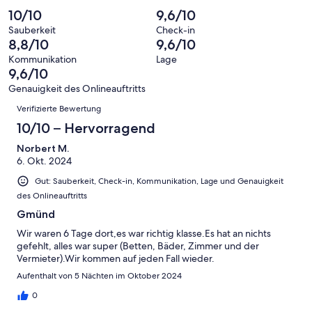
eine
5
von
haben
insgesamt
10/10
9,6/10
Bewertung
Gästebewertungen
10
eine
5
von
haben
Sauberkeit
Check-in
-
Bewertung
Gästebewertungen
8,8/10
9,6/10
8
eine
Hervorragend
von
haben
-
Bewertung
Kommunikation
Lage
6
eine
9,6/10
Gut
von
-
Bewertung
4
Genauigkeit des Onlineauftritts
Okay
von
Bewertungen
-
Verifizierte Bewertung
2
Schlecht
-
10/10 – Hervorragend
Ungenügend
Norbert M.
6. Okt. 2024
Gut: Sauberkeit, Check-in, Kommunikation, Lage und Genauigkeit
des Onlineauftritts
Gmünd
Wir waren 6 Tage dort,es war richtig klasse.Es hat an nichts
gefehlt, alles war super (Betten, Bäder, Zimmer und der
Vermieter).Wir kommen auf jeden Fall wieder.
Aufenthalt von 5 Nächten im Oktober 2024
0