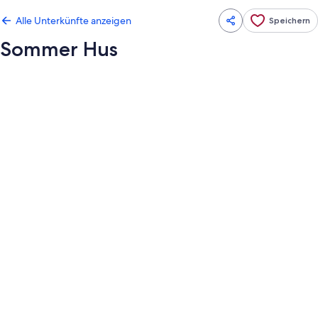
Alle Unterkünfte anzeigen
Speichern
Sommer Hus
Fotogalerie
von
Sommer
Hus