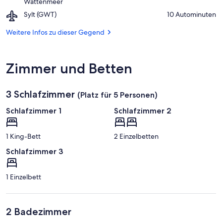
Nationalpark
Wattenmeer
Severin
Schleswig-
Airport,
Sylt (GWT)
‪10 Autominuten‬
Holsteinisches
Sylt
Wattenmeer
(GWT)
Weitere Infos zu dieser Gegend
Zimmer und Betten
3 Schlafzimmer
(Platz für 5 Personen)
Schlafzimmer 1
Schlafzimmer 2
1 King-Bett
2 Einzelbetten
Schlafzimmer 3
1 Einzelbett
2 Badezimmer