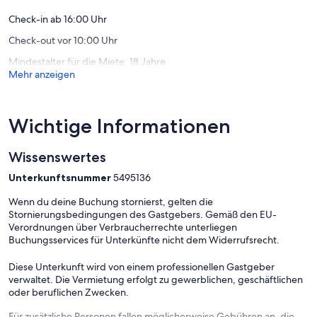
Morsum
Morsum
Check-in ab 16:00 Uhr
Check-out vor 10:00 Uhr
Mindestalter für die Miete: 18 Jahre
Mehr anzeigen
Wichtige Informationen
Wissenswertes
Unterkunftsnummer
5495136
Wenn du deine Buchung stornierst, gelten die
Stornierungsbedingungen des Gastgebers. Gemäß den EU-
Verordnungen über Verbraucherrechte unterliegen
Buchungsservices für Unterkünfte nicht dem Widerrufsrecht.
Diese Unterkunft wird von einem professionellen Gastgeber
verwaltet. Die Vermietung erfolgt zu gewerblichen, geschäftlichen
oder beruflichen Zwecken.
Für zusätzliche Personen fallen möglicherweise Gebühren an, die