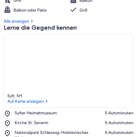
Grill
Balkon
Balkon oder Patio
Grill
Alle anzeigen
Lerne die Gegend kennen
Sylt, SH
Auf Karte anzeigen
Place,
Sylter Heimatmuseum
‪5 Autominuten‬
Sylter
Auf Karte anzeigen
Place,
Kirche St. Severin
‪5 Autominuten‬
Heimatmuseum
Kirche
Place,
Nationalpark Schleswig-Holsteinisches
‪6 Autominuten‬
St.