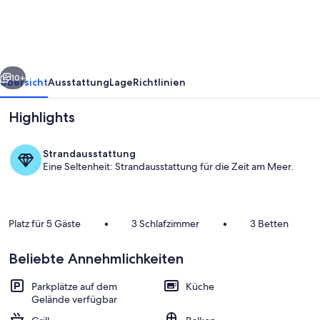
rück
Weiter
10+
Übersicht
Ausstattung
Lage
Richtlinien
Highlights
Strandausstattung
Eine Seltenheit: Strandausstattung für die Zeit am Meer.
Platz für 5 Gäste
•
3 Schlafzimmer
•
3 Betten
Außenbereich
Beliebte Annehmlichkeiten
Parkplätze auf dem
Küche
Gelände verfügbar