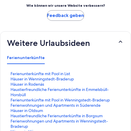
Wie können wir unsere Website verbessern?
Feedback geben
Weitere Urlaubsideen
Ferienunterkünfte
L
Ferienunterkünfte mit Pool in List
i
L
Häuser in Wenningstedt-Braderup
n
i
L
Häuser in Rodenäs
k
n
i
L
Haustierfreundliche Ferienunterkünfte in Emmelsbüll-
,
k
n
i
Horsbüll
d
,
k
n
L
Ferienunterkünfte mit Pool in Wenningstedt-Braderup
e
d
,
k
i
L
Ferienwohnungen und Apartments in Süderende
r
e
d
,
n
i
L
Häuser in Oldsum
d
r
e
d
k
n
i
L
Haustierfreundliche Ferienunterkünfte in Borgsum
i
d
r
e
,
k
n
i
L
Ferienwohnungen und Apartments in Wenningstedt-
e
i
d
r
d
,
k
n
i
Braderup