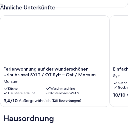
Ähnliche Unterkünfte
Ferienwohnung auf der wunderschönen Urlaubsinsel SYLT / O
Einfach 
Ferienwohnung
Einfach
Ferienwohnung auf der wunderschönen
Einfac
auf
entspan
Urlaubsinsel SYLT / OT Sylt – Ost / Morsum
Sylt
der
auf
Morsum
Küche
wunderschönen
Sylt<br>
Trockn
Urlaubsinsel
Küche
Waschmaschine
Sylt
Haustiere erlaubt
Kostenloses WLAN
SYLT
10.0
10/10
/
von
9.4
9,4/10
Außergewöhnlich
(128 Bewertungen)
OT
10,
von
Sylt
Außerge
10,
–
(17
Außergewöhnlich,
Hausordnung
Ost
Bewert
(128
/
Bewertungen)