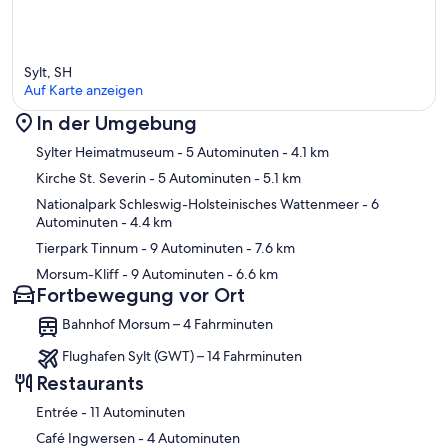
Sylt, SH
Auf Karte anzeigen
In der Umgebung
Karte
Sylter Heimatmuseum
- 5 Autominuten
- 4.1 km
Kirche St. Severin
- 5 Autominuten
- 5.1 km
Nationalpark Schleswig-Holsteinisches Wattenmeer
- 6
Autominuten
- 4.4 km
Tierpark Tinnum
- 9 Autominuten
- 7.6 km
Morsum-Kliff
- 9 Autominuten
- 6.6 km
Fortbewegung vor Ort
Bahnhof Morsum – 4 Fahrminuten
Flughafen Sylt (GWT) – 14 Fahrminuten
Restaurants
‪Entrée - ‬11 Autominuten
‪Café Ingwersen - ‬4 Autominuten