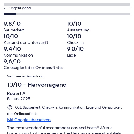
haben
insgesamt
Gästebewertungen
von
eine
10
1
2 – Ungenügend
1
haben
insgesamt
Bewertung
Gästebewertungen
von
eine
10
von
haben
insgesamt
9,8/10
10/10
Bewertung
Gästebewertungen
10
eine
10
von
haben
Sauberkeit
Ausstattung
-
Bewertung
Gästebewertungen
10/10
10/10
8
eine
Hervorragend
von
haben
-
Bewertung
Zustand der Unterkunft
Check-in
6
eine
9,4/10
9,0/10
Gut
von
-
Bewertung
4
Kommunikation
Lage
Okay
von
9,6/10
-
2
Schlecht
Genauigkeit des Onlineauftritts
-
Bewertungen
Verifizierte Bewertung
Ungenügend
10/10 – Hervorragend
Robert A.
5. Juni 2025
Gut: Sauberkeit, Check-in, Kommunikation, Lage und Genauigkeit
des Onlineauftritts
Mit Google übersetzen
The most wonderful accommodations and hosts!! After a
horrendous flight experience, the Hermanns were absolutely