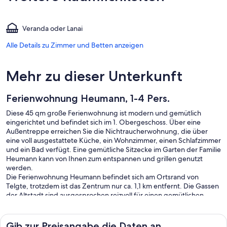
Veranda oder Lanai
Alle Details zu Zimmer und Betten anzeigen
Mehr zu dieser Unterkunft
Ferienwohnung Heumann, 1-4 Pers.
Diese 45 qm große Ferienwohnung ist modern und gemütlich
eingerichtet und befindet sich im 1. Obergeschoss. Über eine
Außentreppe erreichen Sie die Nichtraucherwohnung, die über
eine voll ausgestattete Küche, ein Wohnzimmer, einen Schlafzimmer
und ein Bad verfügt. Eine gemütliche Sitzecke im Garten der Familie
Heumann kann von Ihnen zum entspannen und grillen genutzt
werden.
Die Ferienwohnung Heumann befindet sich am Ortsrand von
Telgte, trotzdem ist das Zentrum nur ca. 1,1 km entfernt. Die Gassen
der Altstadt sind ausgesprochen reizvoll für einen gemütlichen
Bummel. Mehrere Supermärkte sind ca. 15 Gehminuten von der
Ferienwohnung entfernt. Die Ferienwohnung zeichnet sich durch
die Nähe zu zahlreichen Radwegen aus. Die Friedensroute, der
Gib zur Preisangabe die Daten an