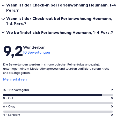
Wann ist der Check-in bei Ferienwohnung Heumann, 1-4
Pers.?
Wann ist der Check-out bei Ferienwohnung Heumann,
1-4 Pers.?
Wo befindet sich Ferienwohnung Heumann, 1-4 Pers.?
Bewertungen
9,2
Wunderbar
10 Bewertungen
Die Bewertungen werden in chronologischer Reihenfolge angezeigt,
unterliegen einem Moderationsprozess und wurden verifiziert, sofern nicht
anders angegeben.
Wird
Mehr erfahren
in
einem
9
10 – Hervorragend
9
neuen
von
Fenster
0
8 – Gut
0
insgesamt
geöffnet
von
10
0
6 – Okay
0
insgesamt
Gästebewertungen
von
10
0
4 – Schlecht
0