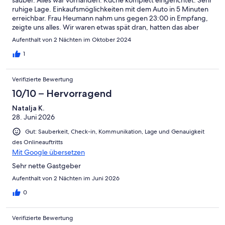
ruhige Lage. Einkaufsmöglichkeiten mit dem Auto in 5 Minuten
erreichbar. Frau Heumann nahm uns gegen 23:00 in Empfang,
zeigte uns alles. Wir waren etwas spät dran, hatten das aber
zuvor angekündigt. Wir waren zu dritt, aber das Apartment
Aufenthalt von 2 Nächten im Oktober 2024
hätte auch Platz für 5 Personen, 4 Erwachsene und ein Baby
geboten. Zwei Doppelbetten in 2 getrennten Zimmern. Das
1
Preis-Leistungsverhältnis ist ebenfalls ausgezeichnet. Nach
Münster waren es 20 Minuten per Auto. Alles gut erreichbar. Ein
Verifizierte Bewertung
sehr gelungener Aufenthalt.
10/10 – Hervorragend
Natalja K.
28. Juni 2026
Gut: Sauberkeit, Check-in, Kommunikation, Lage und Genauigkeit
des Onlineauftritts
Mit Google übersetzen
Sehr nette Gastgeber
Aufenthalt von 2 Nächten im Juni 2026
0
Verifizierte Bewertung