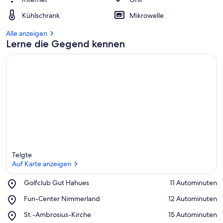
Kühlschrank
Mikrowelle
Alle anzeigen
Lerne die Gegend kennen
Telgte
Auf Karte anzeigen
Place,
Golfclub Gut Hahues
‪11 Autominuten‬
Golfclub
Auf Karte anzeigen
Place,
Fun-Center Nimmerland
‪12 Autominuten‬
Gut
Fun-
Hahues
Place,
St.-Ambrosius-Kirche
‪15 Autominuten‬
Center
St.-