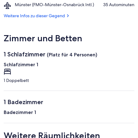
Nimmerland
Airport,
Münster (FMO-Münster-Osnabrück Intl.)
‪35 Autominuten‬
Ambrosius-
Münster
Kirche
(FMO-
Weitere Infos zu dieser Gegend
Münster-
Osnabrück
Intl.)
Zimmer und Betten
1 Schlafzimmer
(Platz für 4 Personen)
Schlafzimmer 1
1 Doppelbett
1 Badezimmer
Badezimmer 1
Weitere Räumlichkeiten