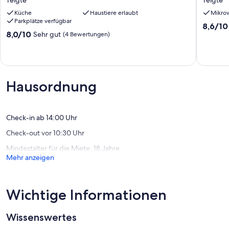
Telgte
Telgte
1-
1-
Küche
Haustiere erlaubt
Mikro
4
4
Parkplätze verfügbar
Pers.
Pers.
8.6
8,6/10
Telgte
Telgte
8.0
8,0/10
Sehr gut
von
(4 Bewertungen)
von
10,
10,
Hervorr
Sehr
(10
gut,
Bewert
(4
Hausordnung
Bewertungen)
Check-in ab 14:00 Uhr
Check-out vor 10:30 Uhr
Mindestalter für die Miete: 18 Jahre
Mehr anzeigen
Wichtige Informationen
Wissenswertes