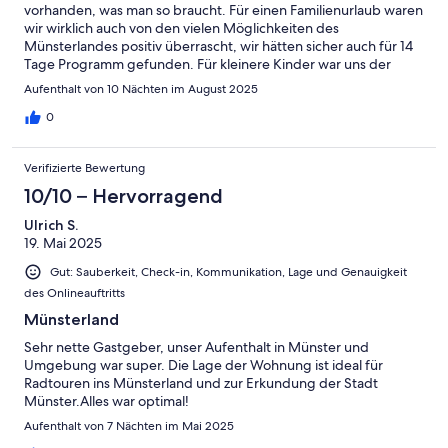
vorhanden, was man so braucht. Für einen Familienurlaub waren
wir wirklich auch von den vielen Möglichkeiten des
Münsterlandes positiv überrascht, wir hätten sicher auch für 14
Tage Programm gefunden. Für kleinere Kinder war uns der
Fahrradverkehr allerdings zu gefährlich und wir waren in der
Aufenthalt von 10 Nächten im August 2025
Stadt viel zu Fuß unterwegs.
0
Verifizierte Bewertung
10/10 – Hervorragend
Ulrich S.
19. Mai 2025
Gut: Sauberkeit, Check-in, Kommunikation, Lage und Genauigkeit
des Onlineauftritts
Münsterland
Sehr nette Gastgeber, unser Aufenthalt in Münster und
Umgebung war super. Die Lage der Wohnung ist ideal für
Radtouren ins Münsterland und zur Erkundung der Stadt
Münster.Alles war optimal!
Aufenthalt von 7 Nächten im Mai 2025