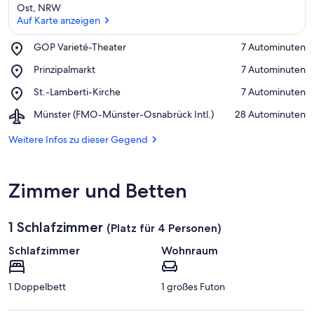
Ost, NRW
n
Auf Karte anzeigen
f
t
Place,
GOP Varieté-Theater
‪7 Autominuten‬
e
GOP
Auf Karte anzeigen
n
Place,
Prinzipalmarkt
‪7 Autominuten‬
Varieté-
Prinzipalmarkt
Theater
i
Place,
St.-Lamberti-Kirche
‪7 Autominuten‬
n
St.-
Airport,
Münster (FMO-Münster-Osnabrück Intl.)
‪28 Autominuten‬
Lamberti-
d
Münster
Kirche
i
(FMO-
Weitere Infos zu dieser Gegend
e
Münster-
s
Osnabrück
e
Intl.)
Zimmer und Betten
r
G
1 Schlafzimmer
e
(Platz für 4 Personen)
g
Schlafzimmer
Wohnraum
e
n
d
1 Doppelbett
1 großes Futon