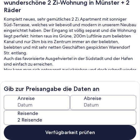
wunderschöne 2 Zi-Wohnung in Münster + 2
Räder
Komplett neues, sehr gemütliches 2 Zi.Apartment mit sonniger
Süd-Terrasse, welches wir liebevoll und modern in unserem Neubau
eingerichtet haben. Der Eingang ist völlig separat und die Wohnung
liegt perfekt: hinten raus ins Grüne, 200m Luftlinie zum beliebten
Kanal und nur 2km bis ins Zentrum immer an der beliebten,
belebten und mit sehr netten Geschäften gespickten Warendorf
Str. entlang.
Auch das favorisierte Ausgehviertel in der Südstadt und der Hafen
sind einfach zu erreichen.
Hier kann man sich entspannt zurückziehen und doch schnell wieder
in Münsters Stadtleben eintauchen.
Eine Joggingrunde am Kanal, kurz zum Markt am Domplatz, die
Altstadt erkunden, ein Spaziergang ins Grüne und zur Schleuse die
Gib zur Preisangabe die Daten an
Schiffe beobachten, ein Eis an der Warendorfer Str., Essen gehen
am Hafen, Nächte um die Ohren schlagen in der Südstadt...alles in
Anreise
Abreise
der Nähe
Bushaltestelle ist nur 300m entfernt und die führt euch in 10Min
Reisende
direkt zum Bhf. oder in die Stadt, falls ihr lauf- und fahrradfaul sein
solltet.
Verfügbarkeit prüfen