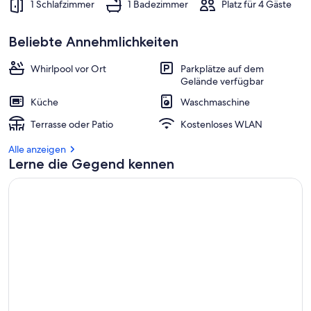
1 Schlafzimmer
1 Badezimmer
Platz für 4 Gäste
b
e
s
Beliebte Annehmlichkeiten
t
e
Whirlpool vor Ort
Parkplätze auf dem
n
Gelände verfügbar
b
Küche
Waschmaschine
e
w
Terrasse oder Patio
Kostenloses WLAN
e
r
Alle anzeigen
t
Lerne die Gegend kennen
e
t
e
n
U
n
t
e
r
k
ü