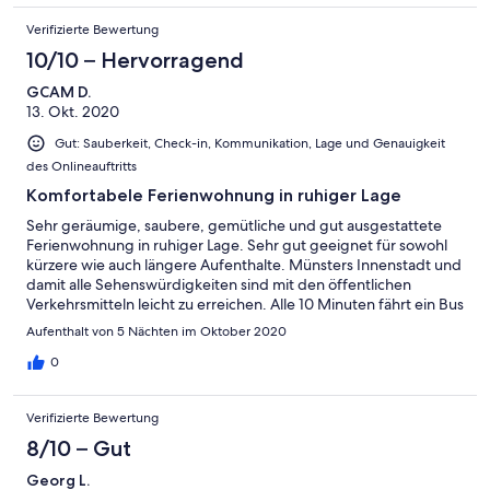
Verifizierte Bewertung
10/10 – Hervorragend
GCAM D.
13. Okt. 2020
Gut: Sauberkeit, Check-in, Kommunikation, Lage und Genauigkeit
des Onlineauftritts
Komfortabele Ferienwohnung in ruhiger Lage
Sehr geräumige, saubere, gemütliche und gut ausgestattete
Ferienwohnung in ruhiger Lage. Sehr gut geeignet für sowohl
kürzere wie auch längere Aufenthalte. Münsters Innenstadt und
damit alle Sehenswürdigkeiten sind mit den öffentlichen
Verkehrsmitteln leicht zu erreichen. Alle 10 Minuten fährt ein Bus
in die Stadt. Sehr freundliche Vermieter. Wir haben unseren
Aufenthalt von 5 Nächten im Oktober 2020
Aufenthalt in dieser Wohnung und in dieser Stadt wirklich sehr
genossen.
0
Verifizierte Bewertung
8/10 – Gut
Georg L.