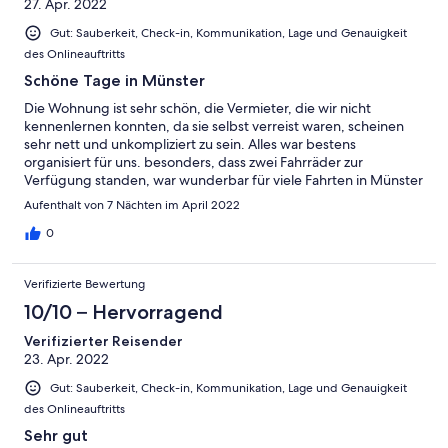
27. Apr. 2022
Gut: Sauberkeit, Check-in, Kommunikation, Lage und Genauigkeit
des Onlineauftritts
Schöne Tage in Münster
Die Wohnung ist sehr schön, die Vermieter, die wir nicht
kennenlernen konnten, da sie selbst verreist waren, scheinen
sehr nett und unkompliziert zu sein. Alles war bestens
organisiert für uns. besonders, dass zwei Fahrräder zur
Verfügung standen, war wunderbar für viele Fahrten in Münster
und auch im Münsterland. Unbedingt zu empfehlen!
Aufenthalt von 7 Nächten im April 2022
0
Verifizierte Bewertung
10/10 – Hervorragend
Verifizierter Reisender
23. Apr. 2022
Gut: Sauberkeit, Check-in, Kommunikation, Lage und Genauigkeit
des Onlineauftritts
Sehr gut