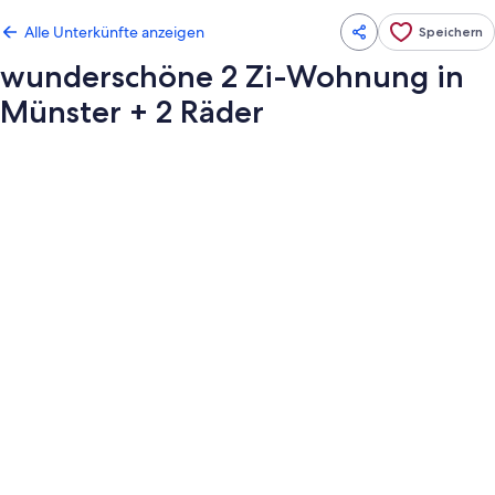
Alle Unterkünfte anzeigen
Speichern
wunderschöne 2 Zi-Wohnung in
Münster + 2 Räder
Fotogalerie
von
wunderschöne