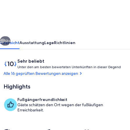
2
Zi-
Wohnung
in
Münster
rück
Weiter
+
12+
Übersicht
Ausstattung
Lage
Richtlinien
2
Räder
Bewertungen
10
Sehr beliebt
U
von
Unter den am besten bewerteten Unterkünften in dieser Gegend
n
10,
Alle 16 geprüften Bewertungen anzeigen
t
Sehr
e
beliebt
Highlights
r
d
Fußgängerfreundlichkeit
e
Unterkunftsgelände
Gäste schätzen den Ort wegen der fußläufigen
n
Erreichbarkeit.
a
m