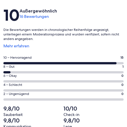
Bewertungen
10
Außergewöhnlich
16 Bewertungen
Die Bewertungen werden in chronologischer Reihenfolge angezeigt,
unterliegen einem Moderationsprozess und wurden verifiziert, sofern nicht
anders angegeben.
Wird
Mehr erfahren
in
einem
15
10 – Hervorragend
15
neuen
von
Fenster
1
8 – Gut
1
insgesamt
geöffnet
von
16
0
6 – Okay
0
insgesamt
Gästebewertungen
von
16
0
4 – Schlecht
0
haben
insgesamt
Gästebewertungen
von
eine
16
0
2 – Ungenügend
0
haben
insgesamt
Bewertung
Gästebewertungen
von
eine
16
von
haben
insgesamt
9,8/10
10/10
Bewertung
Gästebewertungen
10
eine
16
von
haben
Sauberkeit
Check-in
-
Bewertung
Gästebewertungen
9,8/10
9,8/10
8
eine
Hervorragend
von
haben
-
Bewertung
Kommunikation
Lage