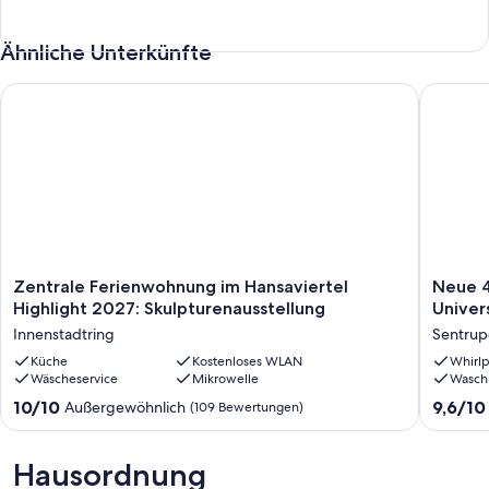
Ähnliche Unterkünfte
Zentrale Ferienwohnung im Hansaviertel Highlight 2027: Skul
Neue 45 
Zentrale
Neue
Zentrale Ferienwohnung im Hansaviertel
Neue 
Ferienwohnung
45
Highlight 2027: Skulpturenausstellung
Univer
im
qm
Innenstadtring
Sentrup
Hansaviertel
Ferien
Highlight
Küche
Kostenloses WLAN
Nähe
Whirlp
Wäscheservice
Mikrowelle
Wasch
2027:
des
Skulpturenausstellung
Universi
10.0
9.6
10/10
9,6/10
Außergewöhnlich
(109 Bewertungen)
Innenstadtring
Münster
von
von
(UKM)
10,
10,
Sentrup
Außergewöhnlich,
Außerge
Hausordnung
Höhe
(109
(21