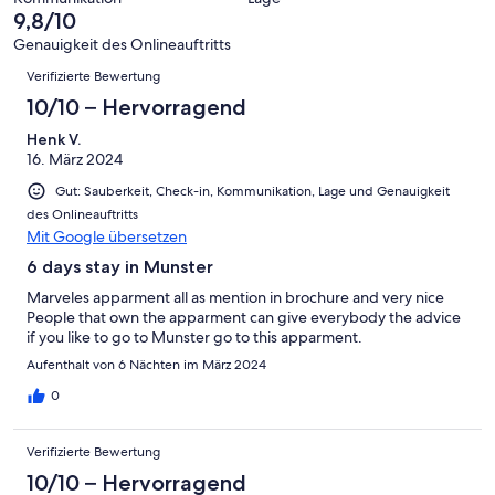
6
eine
9,8/10
Gut
von
-
Bewertung
4
Genauigkeit des Onlineauftritts
Okay
von
Bewertungen
-
Verifizierte Bewertung
2
Schlecht
-
10/10 – Hervorragend
Ungenügend
Henk V.
16. März 2024
Gut: Sauberkeit, Check-in, Kommunikation, Lage und Genauigkeit
des Onlineauftritts
Mit Google übersetzen
6 days stay in Munster
Marveles apparment all as mention in brochure and very nice
People that own the apparment can give everybody the advice
if you like to go to Munster go to this apparment.
Aufenthalt von 6 Nächten im März 2024
0
Verifizierte Bewertung
10/10 – Hervorragend