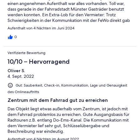
einen angenehmen Aufenthalt war alles vorhanden. Toll war,
dass gerade in der Fahrradstadt Münster Gasträder benutzt
werden konnten. Ein Extra-Lob für den Vermieter: Trotz
Schwierigkeiten in der Kommunkation mit der FeWo direkt gab
es auch direkte Bemühungen die Probleme zu lösen. Dafür noch
Aufenthalt von 4 Nächten im Juni 2024
einmal vielen Dank!
0
Verifizierte Bewertung
10/10 – Hervorragend
Oliver S.
4. Sept. 2022
Gut: Sauberkeit, Check-in, Kommunikation, Lage und Genauigkeit
des Onlineauftritts
Zentrum mit dem Fahrrad gut zu erreichen
Das Objekt liegt etwas außerhalb vom Zentrum, ist jedoch mit
dem Fahrrad problemlos zu erreichen. Gute Ausgangsbasis für
Radtouren z.B. entlang Do-Ems-Kanal. Die Kommunikation mit
dem Vermieter lief sehr gut, Schlüsselübergabe und
Beschreibung war eindeutig.
Aufenthalt von 4 Nächten im August 2022