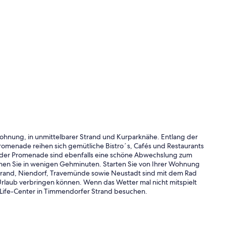
wohnung, in unmittelbarer Strand und Kurparknähe. Entlang der
enade reihen sich gemütliche Bistro´s, Cafés und Restaurants
f der Promenade sind ebenfalls eine schöne Abwechslung zum
chen Sie in wenigen Gehminuten. Starten Sie von Ihrer Wohnung
trand, Niendorf, Travemünde sowie Neustadt sind mit dem Rad
Urlaub verbringen können. Wenn das Wetter mal nicht mitspielt
Life-Center in Timmendorfer Strand besuchen.