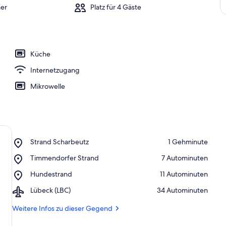
er
Platz für 4 Gäste
Küche
Internetzugang
Mikrowelle
Place,
Strand Scharbeutz
‪1 Gehminute‬
Strand
Place,
Timmendorfer Strand
‪7 Autominuten‬
Scharbeutz
Timmendorfer
Place,
Hundestrand
‪11 Autominuten‬
Strand
Hundestrand
Airport,
Lübeck (LBC)
‪34 Autominuten‬
Lübeck
(LBC)
Weitere Infos zu dieser Gegend