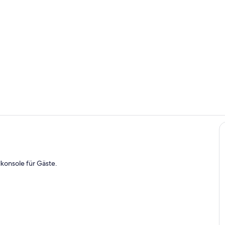
Haus Seebur
Haus Seebur
konsole für Gäste.
g Ferienwohnung Nr.01