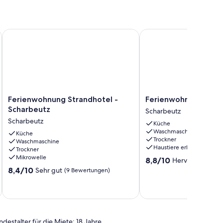
Ferienwohnung Strandhotel - Scharbeutz
Ferienwohnung Strand
Ferienwohnung
Ferienwohnung
Ferienwohnung Strandhotel -
Ferienwohnung Stra
Strandhotel
Strandperle
Scharbeutz
Scharbeutz
-
Scharbeutz
Scharbeutz
Küche
Scharbeutz
Waschmaschine
Scharbeutz
Küche
Trockner
Waschmaschine
Haustiere erlaubt
Trockner
Mikrowelle
8.8
8,8/10
Hervorragend
(
von
8.4
8,4/10
Sehr gut
(9 Bewertungen)
10,
von
Hervorragend,
10,
(32
Sehr
Bewertungen)
gut,
(9
ndestalter für die Miete: 18 Jahre
Bewertungen)