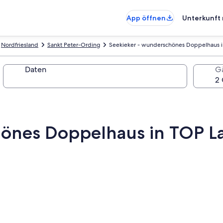
App öffnen
Unterkunft 
Nordfriesland
Sankt Peter-Ording
Seekieker - wunderschönes Doppelhaus i
Daten
G
hönes Doppelhaus in TOP L