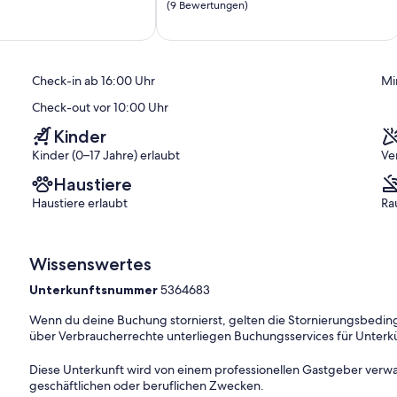
von
Ording
(9 Bewertungen)
ich,
10,
Außergewöhnlich,
(9
Bewertungen)
Check-in ab 16:00 Uhr
Mi
Check-out vor 10:00 Uhr
Kinder
Kinder (0–17 Jahre) erlaubt
Ve
Haustiere
Haustiere erlaubt
Ra
Wissenswertes
Unterkunftsnummer
5364683
Wenn du deine Buchung stornierst, gelten die Stornierungsbe
über Verbraucherrechte unterliegen Buchungsservices für Unterk
Diese Unterkunft wird von einem professionellen Gastgeber verwa
geschäftlichen oder beruflichen Zwecken.