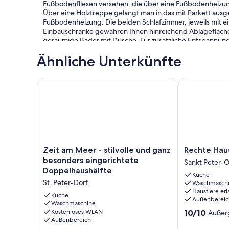
Fußbodenfliesen versehen, die über eine Fußbodenheizu
Über eine Holztreppe gelangt man in das mit Parkett ausg
Fußbodenheizung. Die beiden Schlafzimmer, jeweils mit ei
Einbauschränke gewähren Ihnen hinreichend Ablagefläche
geräumige Bäder mit Dusche. Für zusätzliche Entspannung
Vom Obergeschoss führt die Holztreppe hinauf in das Dac
Ähnliche Unterkünfte
Fenstern mit Blick bis zum Wasser erfüllt jeden Urlaubstra
Das Grundstück mit Stellplatz, Caport, Abstellraum, große
Zeit am Meer - stilvolle und ganz besonders einger
Rechte Haushä
und einer Düne angelegt.
Dieses wunderschöne Haus lässt keine Wünsche offen und 
Carpe Diem!
In dem wunderschönen Ferienhaus ist max. ein Haustier z
Zeit
Rechte
Zeit am Meer - stilvolle und ganz
Rechte Haus
am
Haushälfte
besonders eingerichtete
Sankt Peter-
Meer
(ID
Doppelhaushälfte
Küche
-
905)
St. Peter-Dorf
Waschmasch
stilvolle
Sankt
Haustiere erl
und
Peter-
Küche
Außenbereic
ganz
Waschmaschine
Ording
10.0
Kostenloses WLAN
10/10
Außer
besonders
Außenbereich
von
eingerichtete