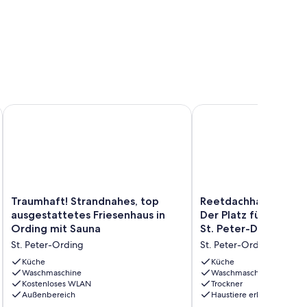
ushälfte in Ording
Traumhaft! Strandnahes, top ausgestattetes Friesenhaus in O
Reetdachhaus "Das Waalh
Traumhaft!
Reetdachhaus
Traumhaft! Strandnahes, top
Reetdachhaus "Das W
Strandnahes,
"Das
ausgestattetes Friesenhaus in
Der Platz für Familie
top
Waalhuus"
Ording mit Sauna
St. Peter-Dorf
ausgestattetes
–
St. Peter-Ording
St. Peter-Ording
Friesenhaus
Der
in
Platz
Küche
Küche
Ording
Waschmaschine
für
Waschmaschine
Kostenloses WLAN
Trockner
mit
Familie
Außenbereich
Haustiere erlaubt
Sauna
&