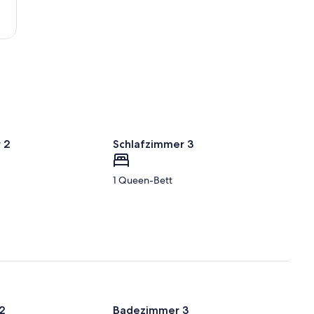
Peter
Deutschland
Ording
 2
Schlafzimmer 3
1 Queen-Bett
2
Badezimmer 3