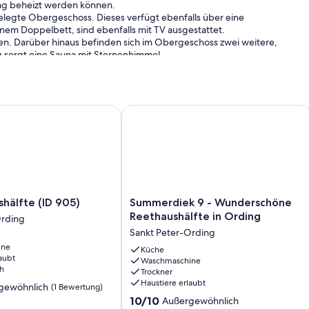
ng beheizt werden können.
elegte Obergeschoss. Dieses verfügt ebenfalls über eine
nem Doppelbett, sind ebenfalls mit TV ausgestattet.
n. Darüber hinaus befinden sich im Obergeschoss zwei weitere,
 sorgt eine Sauna mit Sternenhimmel.
hgeschoss. Ein drittes Schlafzimmer mit Doppelbett und großen
um.
r Rasenfläche und 2 sonnigen Terrassen ist mit heimischen Pflanzen
ichtete Doppelhaushälfte
lfte (ID 905)
Summerdiek 9 - Wunderschöne Reetha
bringt Sie sofort in Urlaubsstimmung.
ugelassen.
Summerdiek
hälfte (ID 905)
Summerdiek 9 - Wunderschöne
9
Reethaushälfte in Ording
Ording
-
Sankt Peter-Ording
Wunderschöne
ine
Reethaushälfte
Küche
aubt
Waschmaschine
in
h
Trockner
Ording
Haustiere erlaubt
gewöhnlich
(1 Bewertung)
Sankt
10.0
Peter-
10/10
Außergewöhnlich