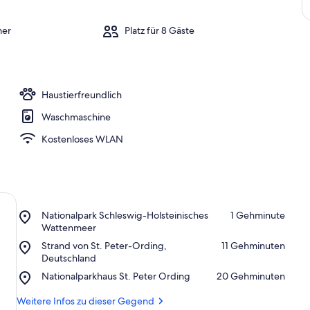
mer
Platz für 8 Gäste
Haustierfreundlich
Waschmaschine
Kostenloses WLAN
Place,
Nationalpark Schleswig-Holsteinisches
‪1 Gehminute‬
Nationalpark
Wattenmeer
Schleswig-
Place,
Strand von St. Peter-Ording,
‪11 Gehminuten‬
Holsteinisches
Strand
Deutschland
Wattenmeer
von
Place,
Nationalparkhaus St. Peter Ording
‪20 Gehminuten‬
St.
Nationalparkhaus
Peter-
St.
Weitere Infos zu dieser Gegend
Ording,