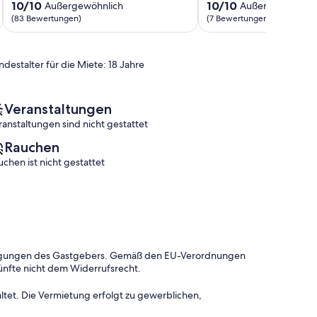
St.
Freunde
10.0
10.0
10/10
10/10
Außergewöhnlich
Außergewöhnlic
Peter-
in
von
von
(83 Bewertungen)
(7 Bewertungen)
Ording
St.
10,
10,
Peter-
Außergewöhnlich,
Außergewöhnlich,
Dorf
(83
(7
ndestalter für die Miete: 18 Jahre
St.
Bewertungen)
Bewertungen)
Peter-
Ording
Veranstaltungen
ranstaltungen sind nicht gestattet
Rauchen
uchen ist nicht gestattet
dingungen des Gastgebers. Gemäß den EU-Verordnungen
ünfte nicht dem Widerrufsrecht.
ltet. Die Vermietung erfolgt zu gewerblichen,