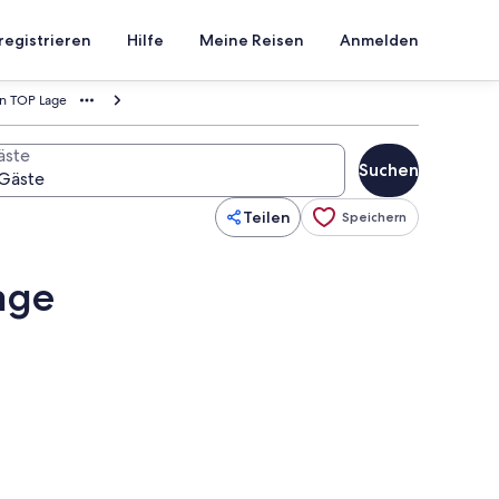
registrieren
Hilfe
Meine Reisen
Anmelden
n TOP Lage
äste
Suchen
Teilen
Speichern
age