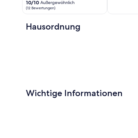
10,
Doppelhaushälfte
10.0
10/10
Außergewöhnlich
Außergewöhnl
St.
von
(12 Bewertungen)
(1
Peter-
10,
Bewertung)
Dorf
Außergewöhnlich,
(12
Hausordnung
Bewertungen)
Wichtige Informationen