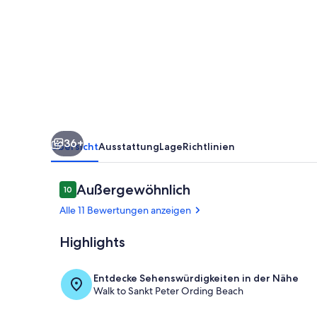
Doppelhaus
in
TOP
Lage
36+
Übersicht
Ausstattung
Lage
Richtlinien
Bewertungen
Außergewöhnlich
10
10 von 10.
Alle 11 Bewertungen anzeigen
Highlights
Innenbereic
Entdecke Sehenswürdigkeiten in der Nähe
Walk to Sankt Peter Ording Beach