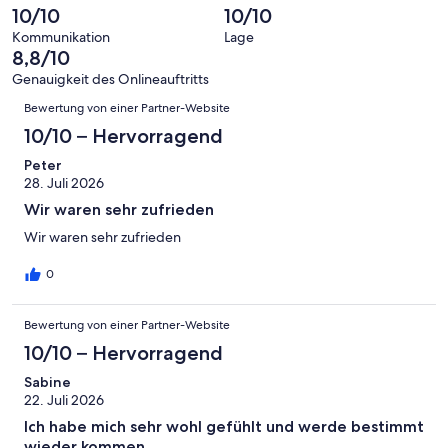
-
Bewertung
Gästebewertungen
10/10
10/10
8
eine
Hervorragend
von
haben
-
Bewertung
Kommunikation
Lage
6
eine
8,8/10
Gut
von
-
Bewertung
4
Genauigkeit des Onlineauftritts
Okay
von
Bewertungen
-
Bewertung von einer Partner-Website
2
Schlecht
-
10/10 – Hervorragend
Ungenügend
Peter
28. Juli 2026
Wir waren sehr zufrieden
Wir waren sehr zufrieden
0
Bewertung von einer Partner-Website
10/10 – Hervorragend
Sabine
22. Juli 2026
Ich habe mich sehr wohl gefühlt und werde bestimmt
wieder kommen