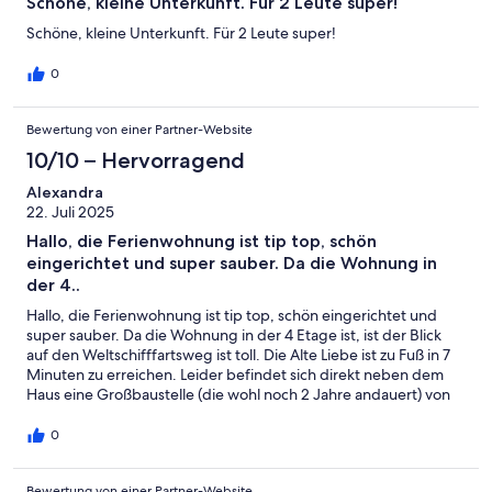
Schöne, kleine Unterkunft. Für 2 Leute super!
Schöne, kleine Unterkunft. Für 2 Leute super!
0
Bewertung von einer Partner-Website
10/10 – Hervorragend
Alexandra
22. Juli 2025
Hallo, die Ferienwohnung ist tip top, schön
eingerichtet und super sauber. Da die Wohnung in
der 4..
Hallo, die Ferienwohnung ist tip top, schön eingerichtet und
super sauber. Da die Wohnung in der 4 Etage ist, ist der Blick
auf den Weltschifffartsweg ist toll. Die Alte Liebe ist zu Fuß in 7
Minuten zu erreichen. Leider befindet sich direkt neben dem
Haus eine Großbaustelle (die wohl noch 2 Jahre andauert) von
der man um 7 Uhr geweckt wird.☹️ Wenn das Haus nebenan
steht, würden wir auf jeden Fall die Wohnung noch einmal
0
buchen.
Bewertung von einer Partner-Website