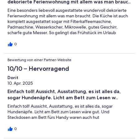
dekorierte Ferienwohnung mit allem was man brauc..
Eine besonders liebevoll ausgestattete wundervoll dekorierte
Ferienwohnung mit allem was man braucht. Die Küche ist auch
komplett ausgestattet sogar mit Filterkaffeemaschine,
Padmaschine, Wasserkocher, Mikrowelle, gutes Geschirr,
scharfe gute Messer. So gelingt das Frühstück im Urlaub
wunderbar. Nicht zu vergessern die Lage der Wohnung mit
Blick auf die Elbe und Kugelbake. Die Alte Liebe in der Nähe
0
und gute Restaurants - was will man mehr Danke für den Sevice
Bewertung von einer Partner-Website
10/10 – Hervorragend
Dorit
10. Apr. 2025
Einfach toll! Aussicht, Ausstattung, es ist alles da,
sogar Hundenäpfe. Licht am Bett zum Lesen w..
Einfach toll! Aussicht, Ausstattung, es ist alles da, sogar
Hundenäpfe. Licht am Bett zum Lesen wäre gut. Und
Steckdosen am Bett fürs Handy waren auch hut
0