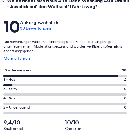
Wo befindet sich Haus Alte Liebe Wohnung 404 Utkiek
- Ausblick auf den Weltschifffahrtsweg?
Bewertungen
10
Außergewöhnlich
30 Bewertungen
Die Bewertungen werden in chronologischer Reihenfolge angezeigt,
unterliegen einem Moderationsprozess und wurden verifiziert, sofern nicht
anders angegeben.
Wird
Mehr erfahren
in
einem
28
10 – Hervorragend
28
neuen
von
Fenster
2
8 – Gut
2
insgesamt
geöffnet
von
30
0
6 – Okay
0
insgesamt
Gästebewertungen
von
30
0
4 – Schlecht
0
haben
insgesamt
Gästebewertungen
von
eine
30
0
2 – Ungenügend
0
haben
insgesamt
Bewertung
Gästebewertungen
von
eine
30
von
haben
insgesamt
9,4/10
10/10
Bewertung
Gästebewertungen
10
eine
30
von
haben
Sauberkeit
Check-in