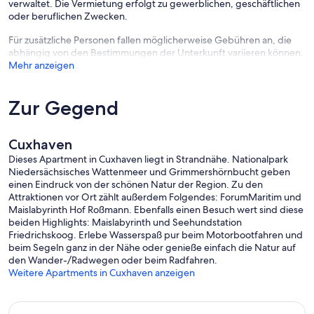
verwaltet. Die Vermietung erfolgt zu gewerblichen, geschäftlichen
oder beruflichen Zwecken.
Für zusätzliche Personen fallen möglicherweise Gebühren an, die
abhängig von den Bestimmungen der Unterkunft variieren können.
Mehr anzeigen
Zur Gegend
Cuxhaven
Dieses Apartment in Cuxhaven liegt in Strandnähe. Nationalpark
Niedersächsisches Wattenmeer und Grimmershörnbucht geben
einen Eindruck von der schönen Natur der Region. Zu den
Attraktionen vor Ort zählt außerdem Folgendes: ForumMaritim und
Maislabyrinth Hof Roßmann. Ebenfalls einen Besuch wert sind diese
beiden Highlights: Maislabyrinth und Seehundstation
Friedrichskoog. Erlebe Wasserspaß pur beim Motorbootfahren und
beim Segeln ganz in der Nähe oder genieße einfach die Natur auf
den Wander-/Radwegen oder beim Radfahren.
Weitere Apartments in Cuxhaven anzeigen