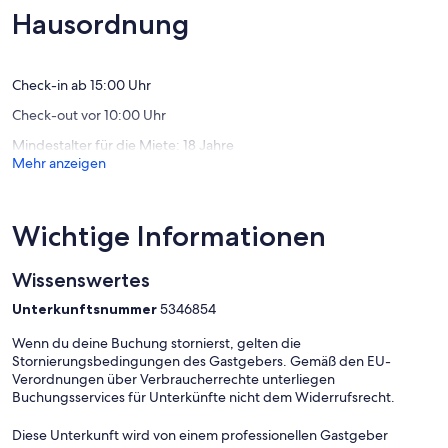
Cuxhaven
Schwim
enthalten
(19
(10
Hausordnung
und
Bewertungen)
Bewert
Sauna
Inklusive:
Cuxhave
- Alle Verbrauchskosten & Endreinigung
Doese
Check-in ab 15:00 Uhr
Zusatzleistungen (zubuchbar):
Check-out vor 10:00 Uhr
- Bettwäsche, Handtücher
- Kinderhochstuhl, Babybett
Mindestalter für die Miete: 18 Jahre
- Strandkorb (nach Verfügbarkeit)
Mehr anzeigen
Gästebeitrag:
- Wird separat berechnet – abhängig von Saisonzeit & Kurzone
(Stadt Cuxhaven)
Wichtige Informationen
Check-in/Check-out
Wissenswertes
- Schlüsselabholung und Rückgabe erfolgen über unser
Servicebüro
Unterkunftsnummer
5346854
Bauarbeiten:
Wenn du deine Buchung stornierst, gelten die
Aufgrund einer Baustelle in der Nachbarschaft ist bis Anfang 2027
Stornierungsbedingungen des Gastgebers. Gemäß den EU-
mit Beeinträchtigungen durch eventuellen Lärm oder Staub zu
Verordnungen über Verbraucherrechte unterliegen
rechnen.
Buchungsservices für Unterkünfte nicht dem Widerrufsrecht.
Diese Unterkunft wird von einem professionellen Gastgeber