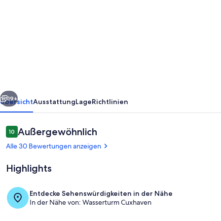
von
Haus
Alte
Liebe
Wohnung
404
Utkiek
rück
Weiter
-
19+
Übersicht
Ausstattung
Lage
Richtlinien
Ausblick
auf
Bewertungen
Außergewöhnlich
10
10 von 10.
den
Alle 30 Bewertungen anzeigen
Weltschifffahrtsweg
Highlights
Entdecke Sehenswürdigkeiten in der Nähe
In der Nähe von: Wasserturm Cuxhaven
Cuxland-Fewo-Service - Haus Alte-