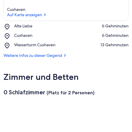
Cuxhaven
Auf Karte anzeigen
Place,
Alte Liebe
‪6 Gehminuten‬
Alte
Auf Karte anzeigen
Place,
Cuxhaven
‪6 Gehminuten‬
Liebe
Cuxhaven
Place,
Wasserturm Cuxhaven
‪13 Gehminuten‬
Wasserturm
Cuxhaven
Weitere Infos zu dieser Gegend
Zimmer und Betten
0 Schlafzimmer
(Platz für 2 Personen)