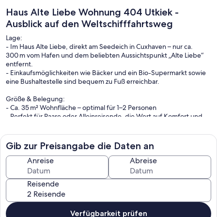
Haus Alte Liebe Wohnung 404 Utkiek -
Ausblick auf den Weltschifffahrtsweg
Lage:
- Im Haus Alte Liebe, direkt am Seedeich in Cuxhaven – nur ca.
300 m vom Hafen und dem beliebten Aussichtspunkt „Alte Liebe“
entfernt.
- Einkaufsmöglichkeiten wie Bäcker und ein Bio-Supermarkt sowie
eine Bushaltestelle sind bequem zu Fuß erreichbar.
Größe & Belegung:
- Ca. 35 m² Wohnfläche – optimal für 1–2 Personen
- Perfekt für Paare oder Alleinreisende, die Wert auf Komfort und
Lage legen
Wohn-/Schlafbereich:
Gib zur Preisangabe die Daten an
- Kombinierter Wohn- und Schlafraum
- Praktisches Schrankklappbett – tagsüber platzsparend, nachts
Anreise
Abreise
bequem
- Gemütlich eingerichtet mit Sitzgelegenheit und Ausblick
Reisende
Küche & Bad:
- Separate, kompakte Küche mit allen wichtigen Geräten für die
Selbstversorgung
Verfügbarkeit prüfen