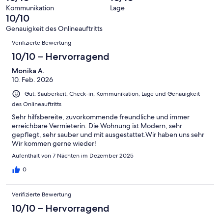
-
Bewertung
4
Kommunikation
Lage
Okay
von
10/10
-
2
Schlecht
Genauigkeit des Onlineauftritts
-
Bewertungen
Verifizierte Bewertung
Ungenügend
10/10 – Hervorragend
Monika A.
10. Feb. 2026
Gut: Sauberkeit, Check-in, Kommunikation, Lage und Genauigkeit
des Onlineauftritts
Sehr hilfsbereite, zuvorkommende freundliche und immer
erreichbare Vermieterin. Die Wohnung ist Modern, sehr
gepflegt, sehr sauber und mit ausgestattet.Wir haben uns sehr
Wir kommen gerne wieder!
Aufenthalt von 7 Nächten im Dezember 2025
0
Verifizierte Bewertung
10/10 – Hervorragend