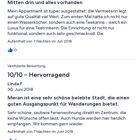
Mitten drin und alles vorhanden
Mein Appartment ist super ausgestattet; die Vermieterin legt
auf gute Qualität viel Wert. Zum ersten Mal hatte ich nicht nur
einen Wasserkocher, sondern auch eine Teekanne - welch ein
Luxus für eine Teetrinkerin. Die Einrichtung ist nicht nur
funktional, sondern auch sehr geschmackvoll. Die
Straßengeräusche werden von den Lärmschutzfenstern
Aufenthalt von 7 Nächten im Juli 2018
ferngehalten. Für Frischluftfanatiker kann die Lage
problematisch sein, da eigentlich nur die Stunden zwischen
0
23:00 Uhr und 06:00 Uhr verkehrsmäßig ruhig sind. Das
einzige, das mir als gerne Lesende fehlte, war ein bequemer
Verifizierte Bewertung
Sessel. Ansonsten: alles wunderbar und eine sehr nette
Vermieterin.
10/10 – Hervorragend
Linda F.
30. Juni 2018
Meran ist eine sehr schöne belebte Stadt, die einen
guten Ausgangspunkt für Wanderungen bietet.
Sehr schöne, saubere Ferienwohnung direkt im Zentrum, die
keine Wünsche offen lässt. Auch Hunde werden hier herzlich
empfangen. Wir kommen gern wieder.
Aufenthalt von 7 Nächten im Juni 2018