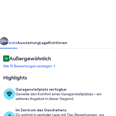
4
-
Belami
Living
-
rück
Weiter
Rennweg
8+
Übersicht
Ausstattung
Lage
Richtlinien
114
Bewertungen
Außergewöhnlich
10
10 von 10.
Alle 15 Bewertungen anzeigen
Highlights
Garagenstellplatz verfügbar
Genieße den Komfort eines Garagenstellplatzes – ein
foto
seltenes Angebot in dieser Gegend.
Im Zentrum des Geschehens
Du wohnst in zentraler Lage mit Top-Bewertungen, nur