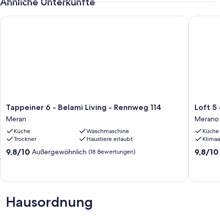
Ähnliche Unterkünfte
Tappeiner 6 - Belami Living - Rennweg 114
Loft 5 - 
Tappeiner
Loft
Tappeiner 6 - Belami Living - Rennweg 114
Loft 5
6
5
Meran
Merano
-
-
Küche
Waschmaschine
Küche
Belami
Belami
Trockner
Haustiere erlaubt
Klimaa
Living
Living
-
-
9.8
9.8
9,8/10
9,8/10
Außergewöhnlich
(18 Bewertungen)
Rennweg
Rennwe
von
von
114
114
10,
10,
Meran
Merano
Außergewöhnlich,
Außerge
(18
(12
Bewertungen)
Bewert
Hausordnung