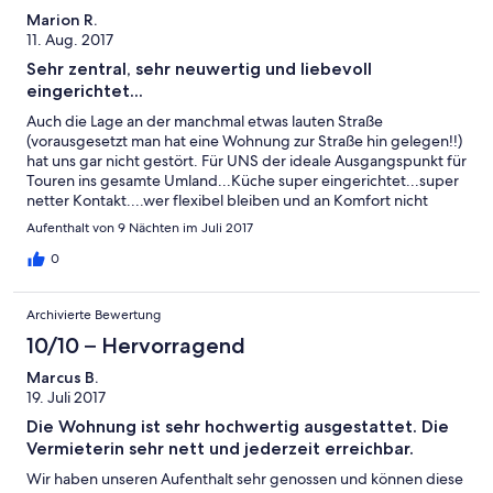
Marion R.
11. Aug. 2017
Sehr zentral, sehr neuwertig und liebevoll
eingerichtet...
Auch die Lage an der manchmal etwas lauten Straße
(vorausgesetzt man hat eine Wohnung zur Straße hin gelegen!!)
hat uns gar nicht gestört. Für UNS der ideale Ausgangspunkt für
Touren ins gesamte Umland...Küche super eingerichtet...super
netter Kontakt....wer flexibel bleiben und an Komfort nicht
sparen möchte, ist hier an der richtigen Adresse...Gerne
Aufenthalt von 9 Nächten im Juli 2017
wieder...
0
Archivierte Bewertung
10/10 – Hervorragend
Marcus B.
19. Juli 2017
Die Wohnung ist sehr hochwertig ausgestattet. Die
Vermieterin sehr nett und jederzeit erreichbar.
Wir haben unseren Aufenthalt sehr genossen und können diese