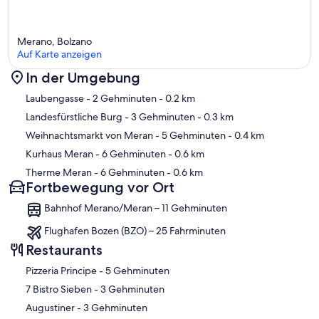
Merano, Bolzano
Auf Karte anzeigen
In der Umgebung
Karte
Laubengasse
- 2 Gehminuten
- 0.2 km
Landesfürstliche Burg
- 3 Gehminuten
- 0.3 km
Weihnachtsmarkt von Meran
- 5 Gehminuten
- 0.4 km
Kurhaus Meran
- 6 Gehminuten
- 0.6 km
Therme Meran
- 6 Gehminuten
- 0.6 km
Fortbewegung vor Ort
Bahnhof Merano/Meran – 11 Gehminuten
Flughafen Bozen (BZO) – 25 Fahrminuten
Restaurants
‪Pizzeria Principe - ‬5 Gehminuten
‪7 Bistro Sieben - ‬3 Gehminuten
‪Augustiner - ‬3 Gehminuten