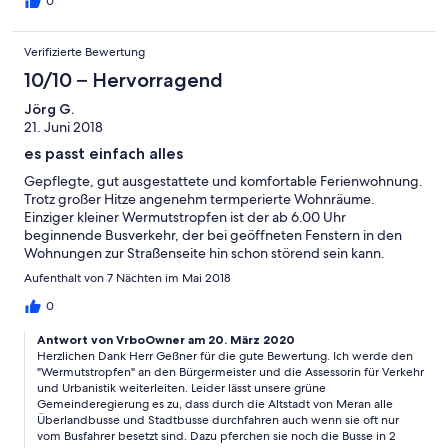
0
Verifizierte Bewertung
10/10 – Hervorragend
Jörg G.
21. Juni 2018
es passt einfach alles
Gepflegte, gut ausgestattete und komfortable Ferienwohnung.
Trotz großer Hitze angenehm termperierte Wohnräume.
Einziger kleiner Wermutstropfen ist der ab 6.00 Uhr
beginnende Busverkehr, der bei geöffneten Fenstern in den
Wohnungen zur Straßenseite hin schon störend sein kann.
Ansonsten alles perfekt.
Aufenthalt von 7 Nächten im Mai 2018
0
Antwort von VrboOwner am 20. März 2020
Herzlichen Dank Herr Geßner für die gute Bewertung. Ich werde den
"Wermutstropfen" an den Bürgermeister und die Assessorin für Verkehr
und Urbanistik weiterleiten. Leider lässt unsere grüne
Gemeinderegierung es zu, dass durch die Altstadt von Meran alle
Überlandbusse und Stadtbusse durchfahren auch wenn sie oft nur
vom Busfahrer besetzt sind. Dazu pferchen sie noch die Busse in 2