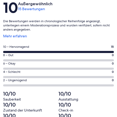
Bewertungen
10
Außergewöhnlich
15 Bewertungen
Die Bewertungen werden in chronologischer Reihenfolge angezeigt,
unterliegen einem Moderationsprozess und wurden verifiziert, sofern nicht
anders angegeben.
Wird
Mehr erfahren
in
einem
15
10 – Hervorragend
15
neuen
von
Fenster
0
8 – Gut
0
insgesamt
geöffnet
von
15
0
6 – Okay
0
insgesamt
Gästebewertungen
von
15
0
4 – Schlecht
0
haben
insgesamt
Gästebewertungen
von
eine
15
0
2 – Ungenügend
0
haben
insgesamt
Bewertung
Gästebewertungen
von
eine
15
von
haben
insgesamt
10/10
10/10
Bewertung
Gästebewertungen
10
eine
15
von
haben
Sauberkeit
Ausstattung
-
Bewertung
Gästebewertungen
10/10
10/10
8
eine
Hervorragend
von
haben
-
Bewertung
Zustand der Unterkunft
Check-in
6
eine
10/10
10/10
Gut
von