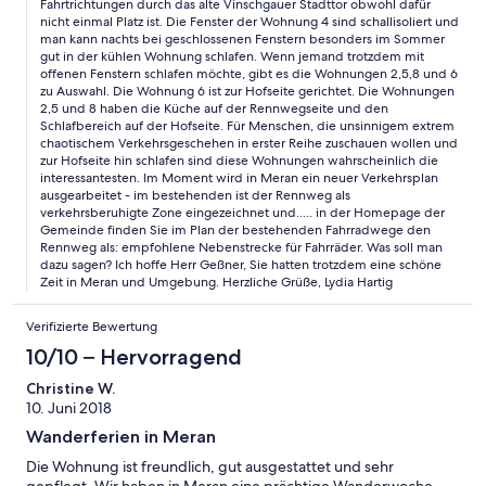
Fahrtrichtungen durch das alte Vinschgauer Stadttor obwohl dafür
nicht einmal Platz ist. Die Fenster der Wohnung 4 sind schallisoliert und
man kann nachts bei geschlossenen Fenstern besonders im Sommer
gut in der kühlen Wohnung schlafen. Wenn jemand trotzdem mit
offenen Fenstern schlafen möchte, gibt es die Wohnungen 2,5,8 und 6
zu Auswahl. Die Wohnung 6 ist zur Hofseite gerichtet. Die Wohnungen
2,5 und 8 haben die Küche auf der Rennwegseite und den
Schlafbereich auf der Hofseite. Für Menschen, die unsinnigem extrem
chaotischem Verkehrsgeschehen in erster Reihe zuschauen wollen und
zur Hofseite hin schlafen sind diese Wohnungen wahrscheinlich die
interessantesten. Im Moment wird in Meran ein neuer Verkehrsplan
ausgearbeitet - im bestehenden ist der Rennweg als
verkehrsberuhigte Zone eingezeichnet und..... in der Homepage der
Gemeinde finden Sie im Plan der bestehenden Fahrradwege den
Rennweg als: empfohlene Nebenstrecke für Fahrräder. Was soll man
dazu sagen? Ich hoffe Herr Geßner, Sie hatten trotzdem eine schöne
Zeit in Meran und Umgebung. Herzliche Grüße, Lydia Hartig
Verifizierte Bewertung
10/10 – Hervorragend
Christine W.
10. Juni 2018
Wanderferien in Meran
Die Wohnung ist freundlich, gut ausgestattet und sehr