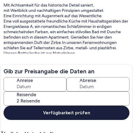
Mit Achtsamkeit für das historische Detail saniert,
mit Weitblick und nachhaltigen Prinzipien umgestaltet.
Eine Einrichtung mit Augenmerk auf das Wesentliche.
Eine voll ausgestattete freundliche Küche mit Haushaltsgeräten der
Energieklasse A, ein romantisches Schlafzimmer in erdigen
schmeichelnden Farben, ein einfaches stilvolles Bad mit Dusche
befinden sich in diesem Apartment. Genießen Sie hier den
entspannenden Duft der Zirbe.In unseren Ferienwohnungen
schlafen Sie auf Tellerrosten aus Zirbe, metall- und plastikfrei.
Unsere Bettwäsche ist aus Naturleinen.
Eine geothermische Anlage sorgt für angenehm warme Räume im
Winter und für erfrischende Räume im Sommer.
Ein auf Maß angefertigter Aufzug bringt Sie in den zweiten Stock
Gib zur Preisangabe die Daten an
des Hauses in dem sich dieses Apartment befindet. Gratis
Internetzugang.
Anreise
Abreise
Kostenpflichtige Garage mit oder ohne E-Ladestation.
Für max. 2 Personen. Auch gerne mit Hund oder Baby.
Reisende
Im historischen Ortskern von Meran , zwei Gehminuten von den
Meraner Lauben, fünf Gehminuten vom Tappeiner Weg, der
Promenade und der Meraner Therme. Haltestellen des öffentlichen
Nahverkehrs in unmittelbarer Nähe. Individuelle Garagen mit E-
Verfügbarkeit prüfen
Ladestation buchbar.
Wir freuen uns auf Ihren Besuch!