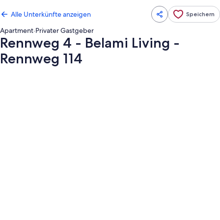
Alle Unterkünfte anzeigen
Speichern
Apartment
·
Privater Gastgeber
Rennweg 4 - Belami Living -
Rennweg 114
Fotogalerie
von
Rennweg