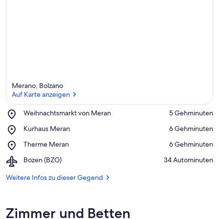
Merano, Bolzano
Auf Karte anzeigen
Place,
Weihnachtsmarkt von Meran
‪5 Gehminuten‬
Weihnachtsmarkt
Auf Karte anzeigen
Place,
Kurhaus Meran
‪6 Gehminuten‬
von
Kurhaus
Meran
Place,
Therme Meran
‪6 Gehminuten‬
Meran
Therme
Airport,
Bozen (BZO)
‪34 Autominuten‬
Meran
Bozen
(BZO)
Weitere Infos zu dieser Gegend
Zimmer und Betten