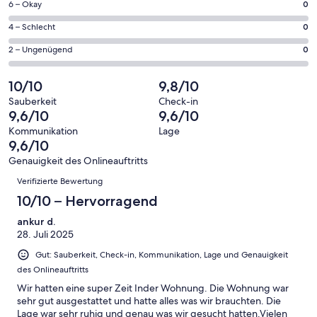
19
0
6 – Okay
0
insgesamt
Gästebewertungen
von
19
0
4 – Schlecht
0
haben
insgesamt
Gästebewertungen
von
eine
19
0
2 – Ungenügend
0
haben
insgesamt
Bewertung
Gästebewertungen
von
eine
19
von
haben
insgesamt
10/10
9,8/10
Bewertung
Gästebewertungen
10
eine
19
von
haben
Sauberkeit
Check-in
-
Bewertung
Gästebewertungen
9,6/10
9,6/10
8
eine
Hervorragend
von
haben
-
Bewertung
Kommunikation
Lage
6
eine
9,6/10
Gut
von
-
Bewertung
4
Genauigkeit des Onlineauftritts
Okay
von
Bewertungen
-
Verifizierte Bewertung
2
Schlecht
-
10/10 – Hervorragend
Ungenügend
ankur d.
28. Juli 2025
Gut: Sauberkeit, Check-in, Kommunikation, Lage und Genauigkeit
des Onlineauftritts
Wir hatten eine super Zeit Inder Wohnung. Die Wohnung war
sehr gut ausgestattet und hatte alles was wir brauchten. Die
Lage war sehr ruhig und genau was wir gesucht hatten.Vielen