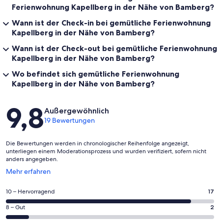
Ferienwohnung Kapellberg in der Nähe von Bamberg?
Wann ist der Check-in bei gemütliche Ferienwohnung
Kapellberg in der Nähe von Bamberg?
Wann ist der Check-out bei gemütliche Ferienwohnung
Kapellberg in der Nähe von Bamberg?
Wo befindet sich gemütliche Ferienwohnung
Kapellberg in der Nähe von Bamberg?
Bewertungen
9,8
Außergewöhnlich
19 Bewertungen
Die Bewertungen werden in chronologischer Reihenfolge angezeigt,
unterliegen einem Moderationsprozess und wurden verifiziert, sofern nicht
anders angegeben.
Wird
Mehr erfahren
in
einem
17
10 – Hervorragend
17
neuen
von
Fenster
2
8 – Gut
2
insgesamt
geöffnet
von