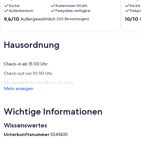
bei
Galerie
Küche
Kostenloses WLAN
Küche
Bamberg
im
Außenbereich
Parkplätze verfügbar
Parkpl
Stegaurach
Saal
Knetzga
9.6
10.0
9,6/10
10/10
Außergewöhnlich
(123 Bewertungen)
Eschena
von
von
10,
10,
Außergewöhnlich,
Außerge
(123
(36
Hausordnung
Bewertungen)
Bewert
Check-in ab 15:00 Uhr
Check-out vor 10:00 Uhr
Mindestalter für die Miete: 21 Jahre
Mehr anzeigen
Wichtige Informationen
Wissenswertes
Unterkunftsnummer
5249435