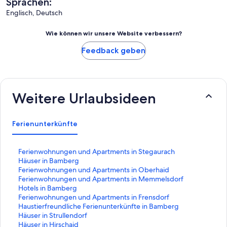
Sprachen:
Englisch, Deutsch
Wie können wir unsere Website verbessern?
Feedback geben
Weitere Urlaubsideen
Ferienunterkünfte
L
Ferienwohnungen und Apartments in Stegaurach
i
L
Häuser in Bamberg
n
i
L
Ferienwohnungen und Apartments in Oberhaid
k
n
i
L
Ferienwohnungen und Apartments in Memmelsdorf
,
k
n
i
L
Hotels in Bamberg
d
,
k
n
i
L
Ferienwohnungen und Apartments in Frensdorf
e
d
,
k
n
i
L
Haustierfreundliche Ferienunterkünfte in Bamberg
r
e
d
,
k
n
i
L
Häuser in Strullendorf
d
r
e
d
,
k
n
i
L
Häuser in Hirschaid