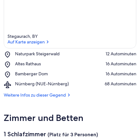
Stegaurach, BY
Auf Karte anzeigen
Place,
Naturpark Steigerwald
‪12 Autominuten‬
Naturpark
Auf Karte anzeigen
Place,
Altes Rathaus
‪16 Autominuten‬
Steigerwald
Altes
Place,
Bamberger Dom
‪16 Autominuten‬
Rathaus
Bamberger
Airport,
Nürnberg (NUE-Nürnberg)
‪68 Autominuten‬
Dom
Nürnberg
(NUE-
Weitere Infos zu dieser Gegend
Nürnberg)
Zimmer und Betten
1 Schlafzimmer
(Platz für 3 Personen)