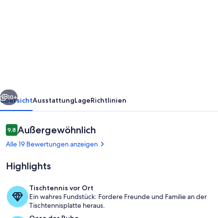
von
gemütliche
Ferienwohnung
Kapellberg
in
der
Nähe
rück
Weiter
von
10+
Übersicht
Ausstattung
Lage
Richtlinien
Bamberg
Bewertungen
Außergewöhnlich
9,8
9,8 von 10.
Alle 19 Bewertungen anzeigen
Highlights
Tischtennis vor Ort
Ein wahres Fundstück: Fordere Freunde und Familie an der
Titelbild
Tischtennisplatte heraus.