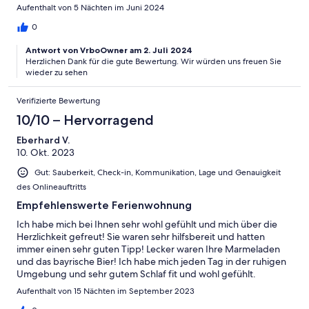
Aufenthalt von 5 Nächten im Juni 2024
0
Antwort von VrboOwner am 2. Juli 2024
Herzlichen Dank für die gute Bewertung. Wir würden uns freuen Sie
wieder zu sehen
Verifizierte Bewertung
10/10 – Hervorragend
Eberhard V.
10. Okt. 2023
Gut: Sauberkeit, Check-in, Kommunikation, Lage und Genauigkeit
des Onlineauftritts
Empfehlenswerte Ferienwohnung
Ich habe mich bei Ihnen sehr wohl gefühlt und mich über die
Herzlichkeit gefreut! Sie waren sehr hilfsbereit und hatten
immer einen sehr guten Tipp! Lecker waren Ihre Marmeladen
und das bayrische Bier! Ich habe mich jeden Tag in der ruhigen
Umgebung und sehr gutem Schlaf fit und wohl gefühlt.
Herzlichen Dank und vielleicht sehen wir uns mal wieder in
Aufenthalt von 15 Nächten im September 2023
Stegaurach!